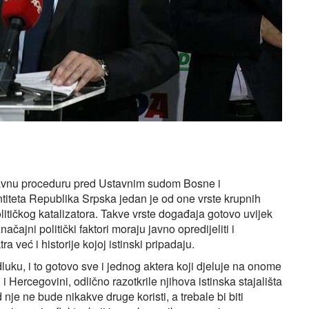
avnu proceduru pred Ustavnim sudom Bosne i
ntiteta Republika Srpska jedan je od one vrste krupnih
litičkog katalizatora. Takve vrste događaja gotovo uvijek
značajni politički faktori moraju javno opredijeliti i
a već i historije kojoj istinski pripadaju.
dluku, i to gotovo sve i jednog aktera koji djeluje na onome
Hercegovini, odlično razotkrile njihova istinska stajališta
nje ne bude nikakve druge koristi, a trebale bi biti