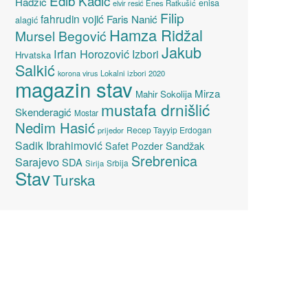
Edib Kadić
Hadžić
enisa
elvir resić
Enes Ratkušić
Filip
fahrudin vojić
Faris Nanić
alagić
Hamza Ridžal
Mursel Begović
Jakub
Irfan Horozović
Izbori
Hrvatska
Salkić
Lokalni izbori 2020
korona virus
magazin stav
Mirza
Mahir Sokolija
mustafa drnišlić
Skenderagić
Mostar
Nedim Hasić
Recep Tayyip Erdogan
prijedor
Sadik Ibrahimović
Sandžak
Safet Pozder
Srebrenica
Sarajevo
SDA
Srbija
Sirija
Stav
Turska