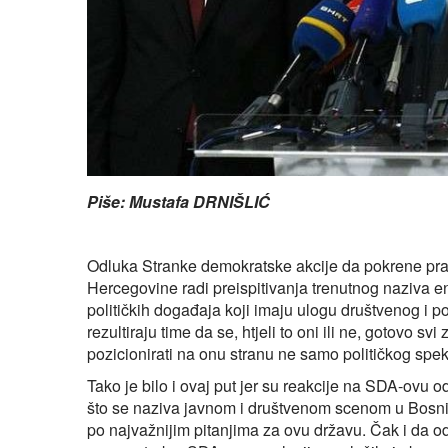
Piše: Mustafa DRNIŠLIĆ
Odluka Stranke demokratske akcije da pokrene pr
Hercegovine radi preispitivanja trenutnog naziva e
političkih događaja koji imaju ulogu društvenog i po
rezultiraju time da se, htjeli to oni ili ne, gotovo svi 
pozicionirati na onu stranu ne samo političkog spektr
Tako je bilo i ovaj put jer su reakcije na SDA-ovu o
što se naziva javnom i društvenom scenom u Bosni i 
po najvažnijim pitanjima za ovu državu. Čak i da od 