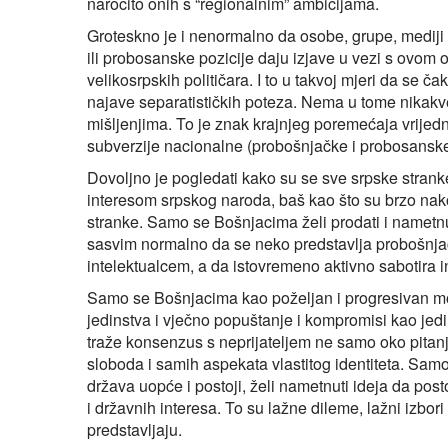
naročito onih s “regionalnim” ambicijama.
Groteskno je i nenormalno da osobe, grupe, mediji 
ili probosanske pozicije daju izjave u vezi s ovo
velikosrpskih političara. I to u takvoj mjeri da se ča
najave separatističkih poteza. Nema u tome nikakve 
mišljenjima. To je znak krajnjeg poremećaja vrije
subverzije nacionalne (probošnjačke i probosanske)
Dovoljno je pogledati kako su se sve srpske stran
interesom srpskog naroda, baš kao što su brzo nako
stranke. Samo se Bošnjacima želi prodati i nametnut
sasvim normalno da se neko predstavlja probošnja
intelektualcem, a da istovremeno aktivno sabotira int
Samo se Bošnjacima kao poželjan i progresivan mo
jedinstva i vječno popuštanje i kompromisi kao jedi
traže konsenzus s neprijateljem ne samo oko pitanja
sloboda i samih aspekata vlastitog identiteta. Sam
država uopće i postoji, želi nametnuti ideja da post
i državnih interesa. To su lažne dileme, lažni izbori
predstavljaju.