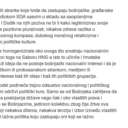
ili stranke koje tvrde da zastupaju bošnjačke, građanske
m odlukom SDA sasvim u skladu sa saopćenjima
k i Dodik na njih poziva ne bi li kako legitimizirao svoje
pozitivne pluralnosti, nikakve zdrave razlike u
dnosnog kompasa, dubokog moralnog relativizma i
 političke kulture.
ke homogenizirale oko onoga što smatraju nacionalnim
n toga na Saboru HNS-a isto to učinile i hrvatske
i ideja da ne postoje bošnjački nacionalni interesi i da je
čkom ili probosanskom strankom, medijem ili
erese baš tih ideja i baš tih političkih grupacija.
del podmeće trajno odsustvo nacionalnog i političkog
ni održivi politički kurs. Samo se od Bošnjaka zahtijeva da
 postojanja države nego čak i oko vlastitih prava i
o se Bošnjacima, jedinom kolektivu zbog čije žrtve ova
oji nekakva dilema, nekakva tenzija i izbor između vlastitih
 i lažna politika koju zastupaju oni koji se lažno