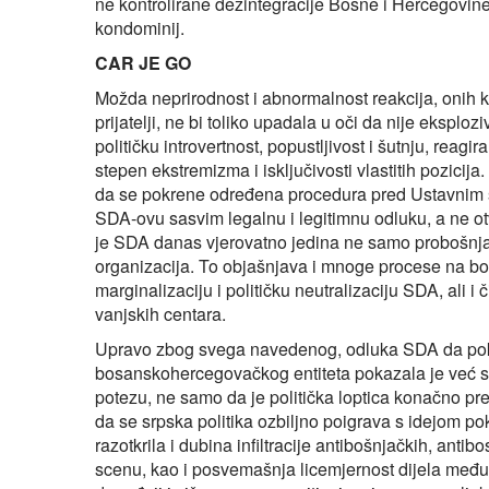
ne kontrolirane dezintegracije Bosne i Hercegovin
kondominij.
CAR JE GO
Možda neprirodnost i abnormalnost reakcija, onih koj
prijatelji, ne bi toliko upadala u oči da nije eksplo
političku introvertnost, popustljivost i šutnju, reagi
stepen ekstremizma i isključivosti vlastitih pozicij
da se pokrene određena procedura pred Ustavnim su
SDA-ovu sasvim legalnu i legitimnu odluku, a ne otv
je SDA danas vjerovatno jedina ne samo probošnja
organizacija. To objašnjava i mnoge procese na bošn
marginalizaciju i političku neutralizaciju SDA, ali i
vanjskih centara.
Upravo zbog svega navedenog, odluka SDA da pok
bosanskohercegovačkog entiteta pokazala je već sa
potezu, ne samo da je politička loptica konačno p
da se srpska politika ozbiljno poigrava s idejom po
razotkrila i dubina infiltracije antibošnjačkih, anti
scenu, kao i posvemašnja licemjernost dijela među