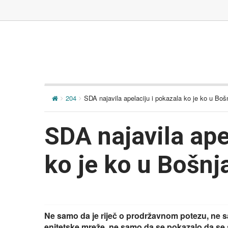
204
SDA najavila apelaciju i pokazala ko je ko u Boš
SDA najavila ape
ko je ko u Bošnj
Ne samo da je riječ o prodržavnom potezu, ne s
enitetske mreže, ne samo da se pokazalo da se s