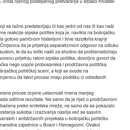
e, onda njenog postepenog pretvaranja u srpsko-hrvatski
i se lažno predstavljaju ili kao jedni od nas ili kao naši
zivne reakcije srpske politike koja je, navikla na bošnjačku
rala gotovo paničnom histerijom i time razotkrila krajnji
a. Činjenica da je prijetnja separatizmom odgovor na odluku
dom, te da su toliki našli za shodno da problematiziraju
orenu prijetnju ratom srpske politike, dovoljno govori da
čka nego uopće probosanska i prodržavna politička
jačkoj političkoj sceni, a koji se svode na
 činjenicu da takvi procesi imaju podršku iz određenih
rene proces ocjene ustavnosti imena manjeg
da odlične rezultate. Ne samo da je riječ o prodržavnom
rebačena preko enitetske mreže, ne samo da se pokazalo
kretanja sukoba i izazivanja nasilja već se sasvim
bosanskih i antidržavnih projekata u bošnjačku političku
narodne zajednice u Bosni i Hercegovini. Ovakvi