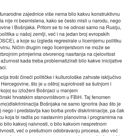
đunarodne zajednice više nema bilo kakvu konstruktivnu
ela nije ni besmislena, kako se često misli u narodu, nego
ovine i Bošnjaka. Pritom se to ne odnosi samo na Rusiju,
olitika u našoj zemlji, već i na jedan broj evropskih
 OSCE), a koje su izgleda regresirale u licemjernu politiku
ovinu. Ničim drugim nego licemjerstvom ne može se
ezbrojnim primjerima otvorenog nasrtanja na cjelovitost
žurnost kada treba problematizirati bilo kakve inicijative
aci.
ija troši čineći političke i kulturološke zahvate isključivo
ercegovine, što je u oštroj suprotnosti sa šutnjom i
e kojoj su izloženi Bošnjaci u manjem
inski hrvatskim stanovništvom u FBiH. Taj fenomen
samo)diskriminacija Bošnjaka ne samo ignorira (kao što je
 nego i predstavlja kao borba protiv diskriminacije, pa čak
cu koja bi radila po nastavnim planovima i programima na
 o bilo kakvoj naivnosti, o bilo kakvom nespretnom
ktivnosti, već o prešutnom odobravanju procesa, ako već