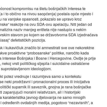
 sklonost kompromisu na štetu bošnjačkih interesa te
(a i to obično na nivou saopćenja) postala opće mjesto i
osu na vanjske opasnosti, pokazalo se upravo kroz
nske” reakcije na ovu SDA-ovu apelaciju. Niti jedan od
atizira naziv manjeg entiteta nije nastupio s nekim
torskim stavom po kojem se državotvorna SDA izjednačava
asaj” defetističkih pozicija.
ak i kukavičluk značilo bi amnestirati sve ove nekorektne
kakve proaktivne “probosanske” politike, naročito kada
a interese Bošnjaka i Bosne i Hercegovine. Ovdje je prije
 nekoj vrsti političkog sljepila i suicidalne ostrašćene
o suprotstavljenom ideologijom.
čki potez vrednuje i razumijeva samo u kontekstu
neki prodržavni i pronacionalni proces ili inicijativa
olitički suparnik ili saveznik, gnojna je rana bošnjačke
i zapanjujući moralni relativizam, ali i historijski
na karakteristika javnog djelovanja ne samo mnogih
i određenih ovdašnjih medija, pogotovo “nezavisnih”, a