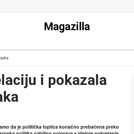
Magazilla
njaka
laciju i pokazala
aka
amo da je politička loptica konačno prebačena preko
rpska politika ozbiljno poigrava s idejom pokretanja