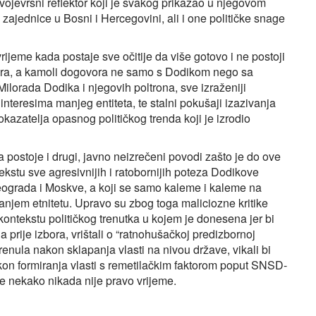
ojevrsni reflektor koji je svakog prikazao u njegovom
zajednice u Bosni i Hercegovini, ali i one političke snage
jeme kada postaje sve očitije da više gotovo i ne postoji
ora, a kamoli dogovora ne samo s Dodikom nego sa
Milorada Dodika i njegovih poltrona, sve izraženiji
nteresima manjeg entiteta, te stalni pokušaji izazivanja
okazatelja opasnog političkog trenda koji je izrodio
 postoje i drugi, javno neizrečeni povodi zašto je do ove
kstu sve agresivnijih i ratobornijih poteza Dodikove
Beograda i Moskve, a koji se samo kaleme i kaleme na
njem etnitetu. Upravo su zbog toga maliciozne kritike
kontekstu političkog trenutka u kojem je donesena jer bi
la prije izbora, vrištali o “ratnohušačkoj predizbornoj
enula nakon sklapanja vlasti na nivou države, vikali bi
kon formiranja vlasti s remetilačkim faktorom poput SNSD-
ike nekako nikada nije pravo vrijeme.