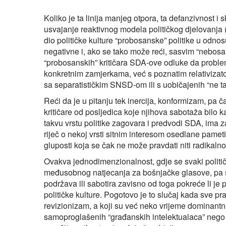
Koliko je ta linija manjeg otpora, ta defanzivnost i
usvajanje reaktivnog modela političkog djelovanja 
dio političke kulture “probosanske” politike u odn
negativne i, ako se tako može reći, sasvim “nebosa
“probosanskih” kritičara SDA-ove odluke da problem
konkretnim zamjerkama, već s poznatim relativiza
sa separatističkim SNSD-om ili s uobičajenih “ne tal
Reći da je u pitanju tek inercija, konformizam, pa č
kritičare od posljedica koje njihova sabotaža bilo 
takvu vrstu politike zagovara i predvodi SDA, ima z
riječ o nekoj vrsti sitnim interesom osedlane pameti,
gluposti koja se čak ne može pravdati niti radikaln
Ovakva jednodimenzionalnost, gdje se svaki politi
međusobnog natjecanja za bošnjačke glasove, pa se 
podržava ili sabotira zavisno od toga pokreće li je p
političke kulture. Pogotovo je to slučaj kada sve prat
revizionizam, a koji su već neko vrijeme dominant
samoproglašenih “građanskih intelektualaca” nego 