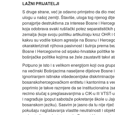
LAŽNI PRIJATELJI
S druge strane, već je odavno primjetno da dio me
ulogu u našoj zemlji. Štaviše, uloga tog njenog dij
ponajprije destruktivna za interese Bosne i Herceg
koja odobrava svaki rušilački potez separatističkih p
zemalja (koje svoju politiku artikuliraju kroz OHR i
kakvu su vodile tokom agresije na Bosnu i Herceg
okarakterizirati njihova pasivnost i šutnja prema b
Bosne i Hercegovine od srpsko-hrvatske politike te a
bošnjačke politike kojima se žele zaustaviti takvi at
Potpuno je isto i s velikom energijom koji ova grupac
na većinski Bošnjacima naseljene dijelove Bosne i H
ignoriranjem istinske višedecenijske diskriminacij
bosanskohercegovačkom entitetu i kantonima s već
poprimio je takve razmjere da se institucionalna (
recimo slučaj s preglasavanjima u CIK-u ili VTST-u)
i nagrađuje (poput sabotaže pokretanje škole u Jaj
bosanskom jeziku). Sasvim je jasno da tu nije riječ
pokušaju naglašavanja vlastite neutralnosti i obje