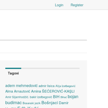
Login
Register
Tagovi
adem mehmedović
admir lisica
Alija Izetbegović
Amina ŠEĆEROVIĆ-KAŞLI
Alma Arnautović
bojan
BiH
Amir Sijamhodžić.
bakir izetbegović
Bihać
budimac
Bošnjaci
Damir
Bosanski jezik