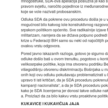
mnogostruke, SDA-ova apelacija poslužila je kao sv
pravom svjetlu, naročito pojedince iz međunarodne 
koje se vole nazivati probosanskim.
Odluka SDA da pokrene ovu proceduru došla je u vri
mogućnost bilo kakvog iole konstruktivnog razgov
srpskom politikom općenito. Sve radikalnije izjave 
militarizam, namjera da se država potpuno podredi i
krize u Federaciji BiH samo su neki od najočitijih p
ovakvu vrstu odgovora.
Pored javno iskazanih razloga, gotovo je sigurno da
odluke došlo baš u ovom trenutku, pogotovo u konte
velikosrpske politike, koja ima otvorenu podršku 
višegodišnju otvorenu diskriminaciju Bošnjaka u ma
onih koji ovu odluku pokušavaju problematizirati u 
upravo ti isti kritičari, da je SDA proceduru pokrenu
kampanji nacionalista”, a da je SDA proceduru pokr
kako je SDA licemjerna jer donosi takve odluke na
a. Proizlazi da za bilo kakvu vrstu proaktivne polit
KUKAVICE I KUKAVIČIJA JAJA