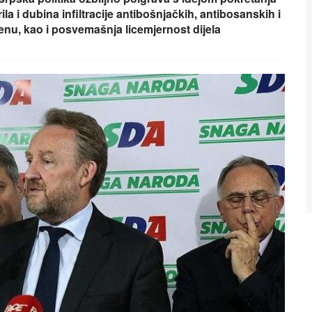
la i dubina infiltracije antibošnjačkih, antibosanskih i
enu, kao i posvemašnja licemjernost dijela