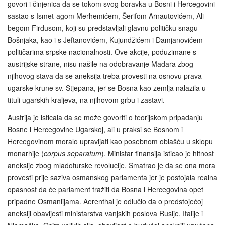
govori i činjenica da se tokom svog boravka u Bosni i Hercegovini
sastao s Ismet-agom Merhemićem, Šerifom Arnautovićem, Ali-
begom Firdusom, koji su predstavljali glavnu političku snagu
Bošnjaka, kao i s Jeftanovićem, Kujundžićem i Damjanovićem
političarima srpske nacionalnosti. Ove akcije, poduzimane s
austrijske strane, nisu našile na odobravanje Mađara zbog
njihovog stava da se aneksija treba provesti na osnovu prava
ugarske krune sv. Stjepana, jer se Bosna kao zemlja nalazila u
tituli ugarskih kraljeva, na njihovom grbu i zastavi.
Austrija je isticala da se može govoriti o teorijskom pripadanju
Bosne i Hercegovine Ugarskoj, ali u praksi se Bosnom i
Hercegovinom moralo upravljati kao posebnom oblašću u sklopu
monarhije (
corpus separatum
). Ministar finansija isticao je hitnost
aneksije zbog mladoturske revolucije. Smatrao je da se ona mora
provesti prije saziva osmanskog parlamenta jer je postojala realna
opasnost da će parlament tražiti da Bosna i Hercegovina opet
pripadne Osmanlijama. Aerenthal je odlučio da o predstojećoj
aneksiji obavijesti ministarstva vanjskih poslova Rusije, Italije i