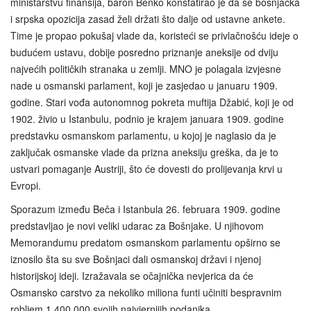
ministarstvu finansija, baron Benko konstatirao je da se bošnjačka
i srpska opozicija zasad želi držati što dalje od ustavne ankete.
Time je propao pokušaj vlade da, koristeći se privlačnošću ideje o
budućem ustavu, dobije posredno priznanje aneksije od dviju
najvećih političkih stranaka u zemlji. MNO je polagala izvjesne
nade u osmanski parlament, koji je zasjedao u januaru 1909.
godine. Stari vođa autonomnog pokreta muftija Džabić, koji je od
1902. živio u Istanbulu, podnio je krajem januara 1909. godine
predstavku osmanskom parlamentu, u kojoj je naglasio da je
zaključak osmanske vlade da prizna aneksiju greška, da je to
ustvari pomaganje Austriji, što će dovesti do prolijevanja krvi u
Evropi.
Sporazum između Beča i Istanbula 26. februara 1909. godine
predstavljao je novi veliki udarac za Bošnjake. U njihovom
Memorandumu predatom osmanskom parlamentu opširno se
iznosilo šta su sve Bošnjaci dali osmanskoj državi i njenoj
historijskoj ideji. Izražavala se očajnička nevjerica da će
Osmansko carstvo za nekoliko miliona funti učiniti bespravnim
robljem 1.400.000 svojih najvjernijih podanika.