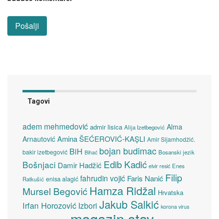
Tagovi
adem mehmedović
Alma
admir lisica
Alija Izetbegović
Amina ŠEĆEROVIĆ-KAŞLI
Arnautović
Amir Sijamhodžić.
bojan budimac
BiH
bakir izetbegović
Bosanski jezik
Bihać
Edib Kadić
Bošnjaci
Damir Hadžić
elvir resić
Enes
Filip
fahrudin vojić
Faris Nanić
enisa alagić
Ratkušić
Hamza Ridžal
Mursel Begović
Hrvatska
Jakub Salkić
Irfan Horozović
Izbori
korona virus
magazin stav