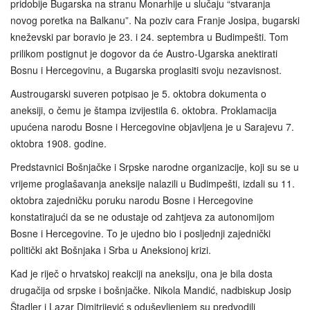
pridobije Bugarska na stranu Monarhije u slučaju “stvaranja
novog poretka na Balkanu”. Na poziv cara Franje Josipa, bugarski
kneževski par boravio je 23. i 24. septembra u Budimpešti. Tom
prilikom postignut je dogovor da će Austro-Ugarska anektirati
Bosnu i Hercegovinu, a Bugarska proglasiti svoju nezavisnost.
Austrougarski suveren potpisao je 5. oktobra dokumenta o
aneksiji, o čemu je štampa izvijestila 6. oktobra. Proklamacija
upućena narodu Bosne i Hercegovine objavljena je u Sarajevu 7.
oktobra 1908. godine.
Predstavnici Bošnjačke i Srpske narodne organizacije, koji su se u
vrijeme proglašavanja aneksije nalazili u Budimpešti, izdali su 11.
oktobra zajedničku poruku narodu Bosne i Hercegovine
konstatirajući da se ne odustaje od zahtjeva za autonomijom
Bosne i Hercegovine. To je ujedno bio i posljednji zajednički
politički akt Bošnjaka i Srba u Aneksionoj krizi.
Kad je riječ o hrvatskoj reakciji na aneksiju, ona je bila dosta
drugačija od srpske i bošnjačke. Nikola Mandić, nadbiskup Josip
Štadler i Lazar Dimitrijević s oduševljenjem su predvodili