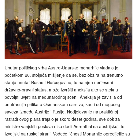
Unutar političkog vrha Austro-Ugarske monarhije vladalo je
početkom 20. stoljeća mišljenje da se, bez obzira na trenutno
stanje unutar Bosne i Hercegovine, te na njen neriješeni
državno‑pravni status, može izvršiti aneksija ako se steknu
povoljni uvjeti na međunarodnoj sceni. Aneksija je zavisila od
unutrašnjih prilika u Osmanskom carstvu, kao i od mogućeg
saveza između Austrije i Rusije. Nedjelovanje na praktičnoj
razradi ovog plana trajalo je skoro deset godina, sve dok za
ministre vanjskih poslova nisu došli Aerenthal
na austrijskoj, te
Izvoljski na ruskoj strani. Vodeće ličnosti Monarhije opredijelile su