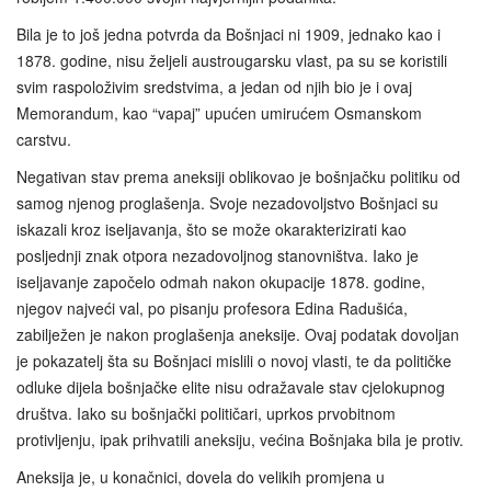
Bila je to još jedna potvrda da Bošnjaci ni 1909, jednako kao i
1878. godine, nisu željeli austrougarsku vlast, pa su se koristili
svim raspoloživim sredstvima, a jedan od njih bio je i ovaj
Memorandum, kao “vapaj” upućen umirućem Osmanskom
carstvu.
Negativan stav prema aneksiji oblikovao je bošnjačku politiku od
samog njenog proglašenja. Svoje nezadovoljstvo Bošnjaci su
iskazali kroz iseljavanja, što se može okarakterizirati kao
posljednji znak otpora nezadovoljnog stanovništva. Iako je
iseljavanje započelo odmah nakon okupacije 1878. godine,
njegov najveći val, po pisanju profesora Edina Radušića,
zabilježen je nakon proglašenja aneksije. Ovaj podatak dovoljan
je pokazatelj šta su Bošnjaci mislili o novoj vlasti, te da političke
odluke dijela bošnjačke elite nisu odražavale stav cjelokupnog
društva. Iako su bošnjački političari, uprkos prvobitnom
protivljenju, ipak prihvatili aneksiju, većina Bošnjaka bila je protiv.
Aneksija je, u konačnici, dovela do velikih promjena u