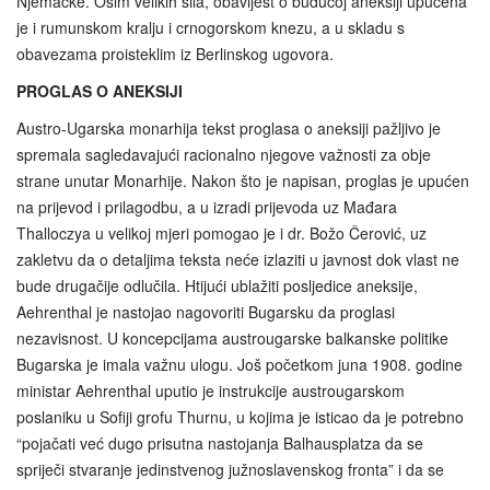
Njemačke. Osim velikih sila, obavijest o budućoj aneksiji upućena
je i rumunskom kralju i crnogorskom knezu, a u skladu s
obavezama proisteklim iz Berlinskog ugovora.
PROGLAS O ANEKSIJI
Austro-Ugarska monarhija tekst proglasa o aneksiji pažljivo je
spremala sagledavajući racionalno njegove važnosti za obje
strane unutar Monarhije. Nakon što je napisan, proglas je upućen
na prijevod i prilagodbu, a u izradi prijevoda uz Mađara
Thalloczya u velikoj mjeri pomogao je i dr. Božo Čerović, uz
zakletvu da o detaljima teksta neće izlaziti u javnost dok vlast ne
bude drugačije odlučila. Htijući ublažiti posljedice aneksije,
Aehrenthal je nastojao nagovoriti Bugarsku da proglasi
nezavisnost. U koncepcijama austrougarske balkanske politike
Bugarska je imala važnu ulogu. Još početkom juna 1908. godine
ministar Aehrenthal uputio je instrukcije austrougarskom
poslaniku u Sofiji grofu Thurnu, u kojima je isticao da je potrebno
“pojačati već dugo prisutna nastojanja Balhausplatza da se
spriječi stvaranje jedinstvenog južnoslavenskog fronta” i da se