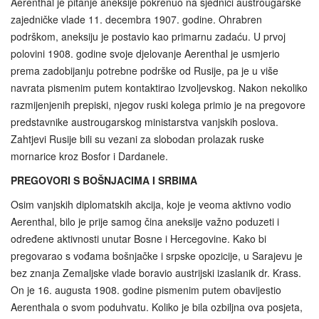
Aerenthal je pitanje aneksije pokrenuo na sjednici austrougarske
zajedničke vlade 11. decembra 1907. godine. Ohrabren
podrškom, aneksiju je postavio kao primarnu zadaću. U prvoj
polovini 1908. godine svoje djelovanje Aerenthal je usmjerio
prema zadobijanju potrebne podrške od Rusije, pa je u više
navrata pismenim putem kontaktirao Izvoljevskog. Nakon nekoliko
razmijenjenih prepiski, njegov ruski kolega primio je na pregovore
predstavnike austrougarskog ministarstva vanjskih poslova.
Zahtjevi Rusije bili su vezani za slobodan prolazak ruske
mornarice kroz Bosfor i Dardanele.
PREGOVORI S BOŠNJACIMA I SRBIMA
Osim vanjskih diplomatskih akcija, koje je veoma aktivno vodio
Aerenthal, bilo je prije samog čina aneksije važno poduzeti i
određene aktivnosti unutar Bosne i Hercegovine. Kako bi
pregovarao s vođama bošnjačke i srpske opozicije, u Sarajevu je
bez znanja Zemaljske vlade boravio austrijski izaslanik dr. Krass.
On je 16. augusta 1908. godine pismenim putem obavijestio
Aerenthala o svom poduhvatu. Koliko je bila ozbiljna ova posjeta,