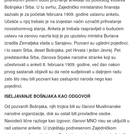
Bošnjaka i Srba. U tu svrhu, Zajedničko ministarstvo finansija
sazvalo je za početak februara 1909. godine ustavnu anketu.
Učešće u njoj trebalo je na izvjestan način označiti prihvatanje
novostvorenog stanja. Anketa je trebala raspravljati o budućem
ustavu na osnovu nacrta koji je po uputstvu ministra Buriana
izradila Zemaljska vlada u Sarajevu. Pozvani su ugledni pojedinci,
i to osam Srba, deset Bošnjaka, pet Hrvata i jedan Jevrej. Pet
predstavnika Srba, članova Srpske narodne stranke koji su
učestvovali u anketi 8. februara 1909. godine, već dan nakon
prvog sastanak objavili su da neće sudjelovati u daljnjem radu
zato što nisu bili pozvani kao zastupnici naroda nego kao
pojedinci.
ISELJAVANJE BOŠNJAKA KAO ODGOVOR
Od pozvanih Bošnjaka, njih trojica bili su članovi Muslimanske
narodne organizacije, dok su ostali bili provladine osobe.
Navodeći lične razloge kao izgovor, članovi MNO nisu se uključili u
rad ustavne ankete. U izvještaju podnesenom Zajedničkom