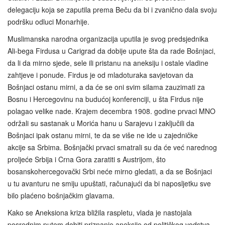
delegaciju koja se zaputila prema Beču da bi i zvanično dala svoju
podršku odluci Monarhije.
Muslimanska narodna organizacija uputila je svog predsjednika
Ali-bega Firdusa u Carigrad da dobije upute šta da rade Bošnjaci,
da li da mirno sjede, sele ili pristanu na aneksiju i ostale vladine
zahtjeve i ponude. Firdus je od mladoturaka savjetovan da
Bošnjaci ostanu mirni, a da će se oni svim silama zauzimati za
Bosnu i Hercegovinu na budućoj konferenciji, u šta Firdus nije
polagao velike nade. Krajem decembra 1908. godine prvaci MNO
održali su sastanak u Morića hanu u Sarajevu i zaključili da
Bošnjaci ipak ostanu mirni, te da se više ne ide u zajedničke
akcije sa Srbima. Bošnjački prvaci smatrali su da će već narednog
proljeće Srbija i Crna Gora zaratiti s Austrijom, što
bosanskohercegovački Srbi neće mirno gledati, a da se Bošnjaci
u tu avanturu ne smiju upuštati, računajući da bi naposljetku sve
bilo plaćeno bošnjačkim glavama.
Kako se Aneksiona kriza bližila raspletu, vlada je nastojala
posrednim putem dobiti priznanje aneksije od političkog vodstva