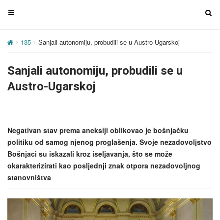
T
T
o
o
g
g
135
Sanjali autonomiju, probudili se u Austro-Ugarskoj
g
g
l
l
Sanjali autonomiju, probudili se u
e
e
n
n
Austro-Ugarskoj
a
a
v
v
i
i
g
g
Negativan stav prema aneksiji oblikovao je bošnjačku
a
a
politiku od samog njenog proglašenja. Svoje nezadovoljstvo
t
t
Bošnjaci su iskazali kroz iseljavanja, što se može
i
i
okarakterizirati kao posljednji znak otpora nezadovoljnog
o
o
stanovništva
n
n