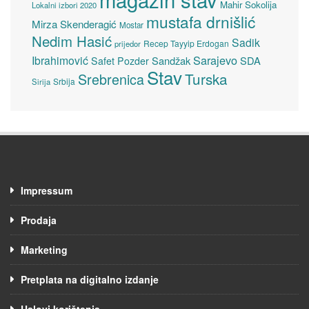
Mahir Sokolija
Lokalni izbori 2020
mustafa drnišlić
Mirza Skenderagić
Mostar
Nedim Hasić
Sadik
Recep Tayyip Erdogan
prijedor
Sarajevo
Ibrahimović
Sandžak
SDA
Safet Pozder
Stav
Turska
Srebrenica
Srbija
Sirija
Impressum
Prodaja
Marketing
Pretplata na digitalno izdanje
Uslovi korištenja