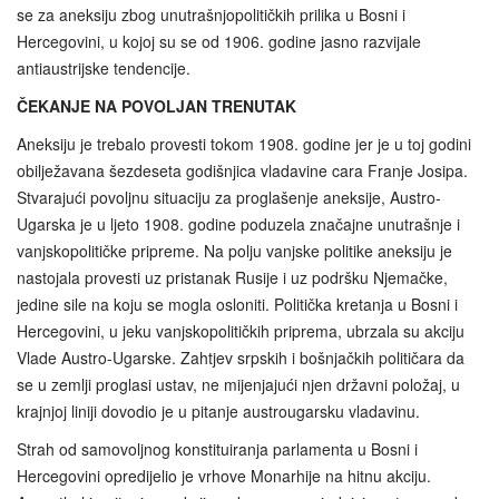
se za aneksiju zbog unutrašnjopolitičkih prilika u Bosni i
Hercegovini, u kojoj su se od 1906. godine jasno razvijale
antiaustrijske tendencije.
ČEKANJE NA POVOLJAN TRENUTAK
Aneksiju je trebalo provesti tokom 1908. godine jer je u toj godini
obilježavana šezdeseta godišnjica vladavine cara Franje Josipa.
Stvarajući povoljnu situaciju za proglašenje aneksije, Austro-
Ugarska je u ljeto 1908. godine poduzela značajne unutrašnje i
vanjskopolitičke pripreme. Na polju vanjske politike aneksiju je
nastojala provesti uz pristanak Rusije i uz podršku Njemačke,
jedine sile na koju se mogla osloniti. Politička kretanja u Bosni i
Hercegovini, u jeku vanjskopolitičkih priprema, ubrzala su akciju
Vlade Austro-Ugarske. Zahtjev srpskih i bošnjačkih političara da
se u zemlji proglasi ustav, ne mijenjajući njen državni položaj, u
krajnjoj liniji dovodio je u pitanje austrougarsku vladavinu.
Strah od samovoljnog konstituiranja parlamenta u Bosni i
Hercegovini opredijelio je vrhove Monarhije na hitnu akciju.