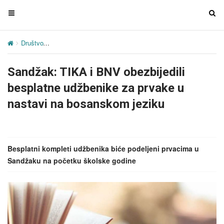
T
T
o
o
g
g
Društvo
Sandžak: TIKA i BNV obezbijedili besplatne udžbenike za 
g
g
l
l
Sandžak: TIKA i BNV obezbijedili
e
e
n
n
besplatne udžbenike za prvake u
a
a
nastavi na bosanskom jeziku
v
v
i
i
g
g
a
a
Besplatni kompleti udžbenika biće podeljeni prvacima u
t
t
Sandžaku na početku školske godine
i
i
o
o
n
n