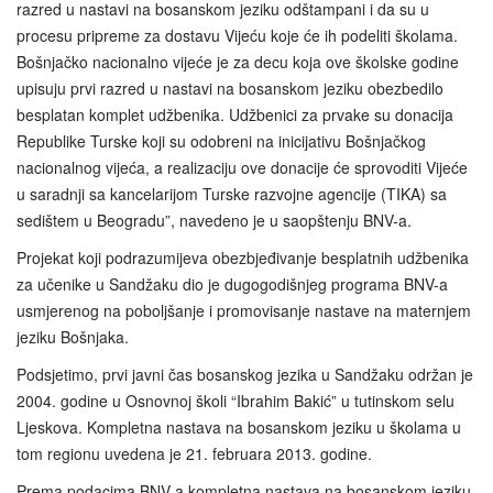
razred u nastavi na bosanskom jeziku odštampani i da su u
procesu pripreme za dostavu Vijeću koje će ih podeliti školama.
Bošnjačko nacionalno vijeće je za decu koja ove školske godine
upisuju prvi razred u nastavi na bosanskom jeziku obezbedilo
besplatan komplet udžbenika. Udžbenici za prvake su donacija
Republike Turske koji su odobreni na inicijativu Bošnjačkog
nacionalnog vijeća, a realizaciju ove donacije će sprovoditi Vijeće
u saradnji sa kancelarijom Turske razvojne agencije (TIKA) sa
sedištem u Beogradu”, navedeno je u saopštenju BNV-a.
Projekat koji podrazumijeva obezbjeđivanje besplatnih udžbenika
za učenike u Sandžaku dio je dugogodišnjeg programa BNV-a
usmjerenog na poboljšanje i promovisanje nastave na maternjem
jeziku Bošnjaka.
Podsjetimo, prvi javni čas bosanskog jezika u Sandžaku održan je
2004. godine u Osnovnoj školi “Ibrahim Bakić” u tutinskom selu
Ljeskova. Kompletna nastava na bosanskom jeziku u školama u
tom regionu uvedena je 21. februara 2013. godine.
Prema podacima BNV-a kompletna nastava na bosanskom jeziku