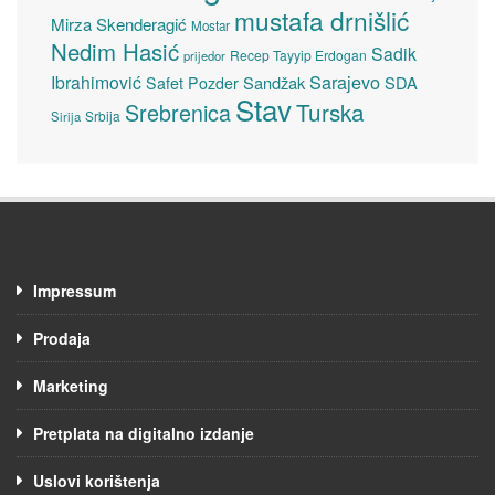
mustafa drnišlić
Mirza Skenderagić
Mostar
Nedim Hasić
Sadik
Recep Tayyip Erdogan
prijedor
Sarajevo
Ibrahimović
Sandžak
SDA
Safet Pozder
Stav
Turska
Srebrenica
Srbija
Sirija
Impressum
Prodaja
Marketing
Pretplata na digitalno izdanje
Uslovi korištenja