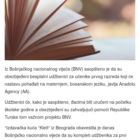
Iz Bošnjačkog nacionalnog vijeća (BNV) saopšteno je da su
obezbjeđeni besplatni udžbenici za učenike prvog razreda koji će
nastavu pohađati na maternjem, bosanskom jeziku, javlja Anadolu
Agency (AA).
Udžbenici će, kako je saopšteno, đacima biti uručeni na početku
školske godine a obezbjeđeni su zahvaljujući pomoći Republike
Turske tom važnom projektu BNV.
“Izdavačka kuća “Klett“ iz Beograda obavestila je danas
Bošnjačko nacionalno vijeće da su kompleti udžbenika za prvi