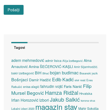
Tagovi
adem mehmedović
Alma
admir lisica
Alija Izetbegović
Amina ŠEĆEROVIĆ-KAŞLI
Arnautović
Amir Sijamhodžić.
bojan budimac
BiH
bakir izetbegović
Bosanski jezik
Bihać
Edib Kadić
Bošnjaci
Damir Hadžić
elvir resić
Enes
Filip
fahrudin vojić
Faris Nanić
enisa alagić
Ratkušić
Hamza Ridžal
Mursel Begović
Hrvatska
Jakub Salkić
Irfan Horozović
Izbori
korona virus
magazin stav
Mahir Sokolija
Lokalni izbori 2020