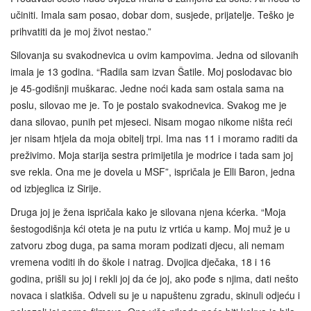
učiniti. Imala sam posao, dobar dom, susjede, prijatelje. Teško je
prihvatiti da je moj život nestao.”
Silovanja su svakodnevica u ovim kampovima. Jedna od silovanih
imala je 13 godina. “Radila sam izvan Šatile. Moj poslodavac bio
je 45-godišnji muškarac. Jedne noći kada sam ostala sama na
poslu, silovao me je. To je postalo svakodnevica. Svakog me je
dana silovao, punih pet mjeseci. Nisam mogao nikome ništa reći
jer nisam htjela da moja obitelj trpi. Ima nas 11 i moramo raditi da
preživimo. Moja starija sestra primijetila je modrice i tada sam joj
sve rekla. Ona me je dovela u MSF”, ispričala je Elli Baron, jedna
od izbjeglica iz Sirije.
Druga joj je žena ispričala kako je silovana njena kćerka. “Moja
šestogodišnja kći oteta je na putu iz vrtića u kamp. Moj muž je u
zatvoru zbog duga, pa sama moram podizati djecu, ali nemam
vremena voditi ih do škole i natrag. Dvojica dječaka, 18 i 16
godina, prišli su joj i rekli joj da će joj, ako pođe s njima, dati nešto
novaca i slatkiša. Odveli su je u napuštenu zgradu, skinuli odjeću i