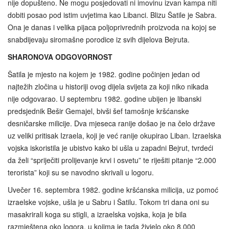
nije dopušteno. Ne mogu posjedovati ni imovinu izvan kampa niti
dobiti posao pod istim uvjetima kao Libanci. Blizu Šatile je Sabra.
Ona je danas i velika pijaca poljoprivrednih proizvoda na kojoj se
snabdijevaju siromašne porodice iz svih dijelova Bejruta.
SHARONOVA ODGOVORNOST
Šatila je mjesto na kojem je 1982. godine počinjen jedan od
najtežih zločina u historiji ovog dijela svijeta za koji niko nikada
nije odgovarao. U septembru 1982. godine ubijen je libanski
predsjednik Bešir Gemajel, bivši šef tamošnje kršćanske
desničarske milicije. Dva mjeseca ranije došao je na čelo države
uz veliki pritisak Izraela, koji je već ranije okupirao Liban. Izraelska
vojska iskoristila je ubistvo kako bi ušla u zapadni Bejrut, tvrdeći
da želi “spriječiti prolijevanje krvi i osvetu” te riješiti pitanje “2.000
terorista” koji su se navodno skrivali u logoru.
Uvečer 16. septembra 1982. godine kršćanska milicija, uz pomoć
izraelske vojske, ušla je u Sabru i Šatilu. Tokom tri dana oni su
masakrirali koga su stigli, a izraelska vojska, koja je bila
razmještena oko logora, u kojima je tada živjelo oko 8.000