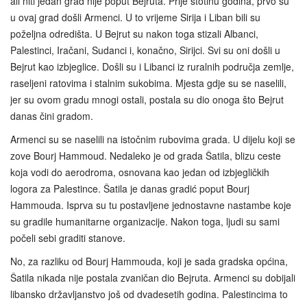
ali niti jedan grad nije poput Bejruta. Prije stotinu godina, prvo su
u ovaj grad došli Armenci. U to vrijeme Sirija i Liban bili su
poželjna odredišta. U Bejrut su nakon toga stizali Albanci,
Palestinci, Iračani, Sudanci i, konačno, Sirijci. Svi su oni došli u
Bejrut kao izbjeglice. Došli su i Libanci iz ruralnih područja zemlje,
raseljeni ratovima i stalnim sukobima. Mjesta gdje su se naselili,
jer su ovom gradu mnogi ostali, postala su dio onoga što Bejrut
danas čini gradom.
Armenci su se naselili na istočnim rubovima grada. U dijelu koji se
zove Bourj Hammoud. Nedaleko je od grada Šatila, blizu ceste
koja vodi do aerodroma, osnovana kao jedan od izbjegličkih
logora za Palestince. Šatila je danas gradić poput Bourj
Hammouda. Isprva su tu postavljene jednostavne nastambe koje
su gradile humanitarne organizacije. Nakon toga, ljudi su sami
počeli sebi graditi stanove.
No, za razliku od Bourj Hammouda, koji je sada gradska općina,
Šatila nikada nije postala zvaničan dio Bejruta. Armenci su dobijali
libansko državljanstvo još od dvadesetih godina. Palestincima to