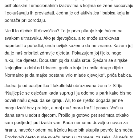
psihološkim i emocionalnim izazovima s kojima se žene suočavaju
i pokušavaju ih prevladati. Jedna je od aktivistica i babica koja im
pomaže pri porođaju.
“Je li to dječak ili djevojčica? To je prvo pitanje koje čujem na
svakom ultrazvuku. Ako je djevojčica, a to može uzrokovati
napetosti u porodici, onda uvijek kažemo da ne znamo. Kažem joj
da je naš prioritet zdravlje djeteta. Pokazujem joj tijelo, noge,
ruku, lice djeteta. Dopustim joj da sluša srce. Sjećam se sirijske
izbjeglice u dobi od trinaest godina koja je nosila drugo dijete.
Normalno je da majke postanu vrlo mlade djevojke”, priča babica.
Jedna je od pacijentica i fakultetski obrazovana žena iz Sirije.
“Najljepše se osjećam kada suprug i ja odemo u park kako bismo
odveli našu djecu da se igraju. Ali, to se rijetko događa jer ne
mogu izaći bez pratnje, a moj muž mora tražiti posao. Većinu
dana sam u sobi s djecom. Prošlo je gotovo pet sedmica otkako
sam posljednji put izašla van. Kada nemamo dovoljno novca za
hranu, navečer odem na tržnicu kako bih skupila povrće iz smeća.
Prodavači često nude svježu hranu u zamjenu za seks. Ali neću to