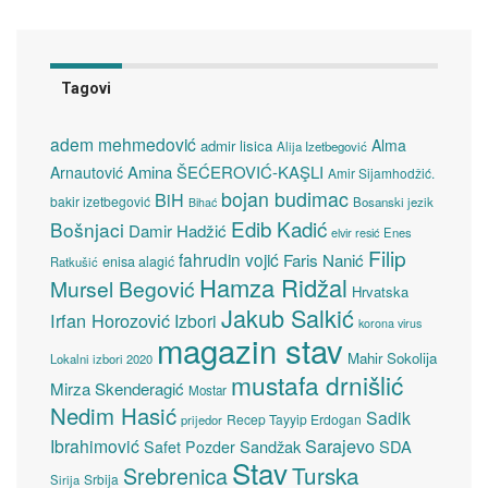
Tagovi
adem mehmedović
Alma
admir lisica
Alija Izetbegović
Amina ŠEĆEROVIĆ-KAŞLI
Arnautović
Amir Sijamhodžić.
bojan budimac
BiH
bakir izetbegović
Bosanski jezik
Bihać
Edib Kadić
Bošnjaci
Damir Hadžić
elvir resić
Enes
Filip
fahrudin vojić
Faris Nanić
enisa alagić
Ratkušić
Hamza Ridžal
Mursel Begović
Hrvatska
Jakub Salkić
Irfan Horozović
Izbori
korona virus
magazin stav
Mahir Sokolija
Lokalni izbori 2020
mustafa drnišlić
Mirza Skenderagić
Mostar
Nedim Hasić
Sadik
Recep Tayyip Erdogan
prijedor
Sarajevo
Ibrahimović
Sandžak
SDA
Safet Pozder
Stav
Turska
Srebrenica
Srbija
Sirija