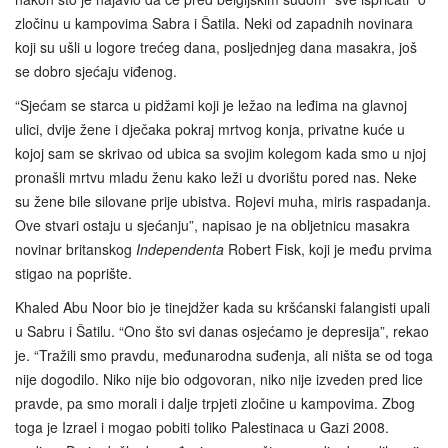
zločinu u kampovima Sabra i Šatila. Neki od zapadnih novinara
koji su ušli u logore trećeg dana, posljednjeg dana masakra, još
se dobro sjećaju viđenog.
“Sjećam se starca u pidžami koji je ležao na leđima na glavnoj
ulici, dvije žene i dječaka pokraj mrtvog konja, privatne kuće u
kojoj sam se skrivao od ubica sa svojim kolegom kada smo u njoj
pronašli mrtvu mladu ženu kako leži u dvorištu pored nas. Neke
su žene bile silovane prije ubistva. Rojevi muha, miris raspadanja.
Ove stvari ostaju u sjećanju”, napisao je na obljetnicu masakra
novinar britanskog
Independenta
Robert Fisk, koji je među prvima
stigao na poprište.
Khaled Abu Noor bio je tinejdžer kada su kršćanski falangisti upali
u Sabru i Šatilu. “Ono što svi danas osjećamo je depresija”, rekao
je. “Tražili smo pravdu, međunarodna suđenja, ali ništa se od toga
nije dogodilo. Niko nije bio odgovoran, niko nije izveden pred lice
pravde, pa smo morali i dalje trpjeti zločine u kampovima. Zbog
toga je Izrael i mogao pobiti toliko Palestinaca u Gazi 2008.