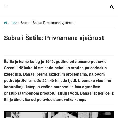
T
T
o
o
g
g
190
Sabra i Šatila: Privremena vječnost
g
g
l
l
Sabra i Šatila: Privremena vječnost
e
e
n
n
a
a
v
v
Šatila je kamp kojeg je 1949. godine privremeno postavio
i
i
Crveni križ kako bi smjestio nekoliko stotina palestinskih
g
g
izbjeglica. Danas, prema različitim procjenama, na ovom
a
a
području živi između 22 i 40 hiljada ljudi. Libanske vlasti ne
t
t
kontroliraju kamp, a većina stanovnika ima ograničen
i
i
pristup stambenom prostoru, struji i vodi. Danas izbjeglice iz
o
o
Sirije čine više od polovice stanovnika kampa
n
n