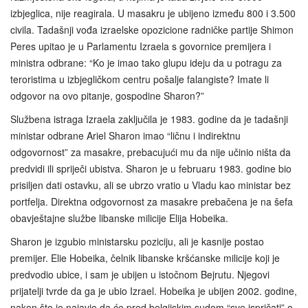
izbjeglica, nije reagirala. U masakru je ubijeno između 800 i 3.500
civila. Tadašnji vođa izraelske opozicione radničke partije Shimon
Peres upitao je u Parlamentu Izraela s govornice premijera i
ministra odbrane: “Ko je imao tako glupu ideju da u potragu za
teroristima u izbjegličkom centru pošalje falangiste? Imate li
odgovor na ovo pitanje, gospodine Sharon?”
Službena istraga Izraela zaključila je 1983. godine da je tadašnji
ministar odbrane Ariel Sharon imao “ličnu i indirektnu
odgovornost” za masakre, prebacujući mu da nije učinio ništa da
predvidi ili spriječi ubistva. Sharon je u februaru 1983. godine bio
prisiljen dati ostavku, ali se ubrzo vratio u Vladu kao ministar bez
portfelja. Direktna odgovornost za masakre prebačena je na šefa
obavještajne službe libanske milicije Elija Hobeika.
Sharon je izgubio ministarsku poziciju, ali je kasnije postao
premijer. Elie Hobeika, čelnik libanske kršćanske milicije koji je
predvodio ubice, i sam je ubijen u istočnom Bejrutu. Njegovi
prijatelji tvrde da ga je ubio Izrael. Hobeika je ubijen 2002. godine,
nakon što je najavio da će pred belgijskim sudom “sve ispričati” o