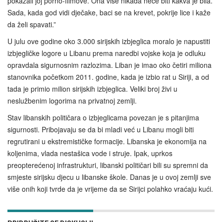
pokazali joj porno-filmove. Ona više nikada neće biti kakva je bila.
Sada, kada god vidi dječake, baci se na krevet, pokrije lice i kaže
da želi spavati.”
U julu ove godine oko 3.000 sirijskih izbjeglica moralo je napustiti
izbjegličke logore u Libanu prema naredbi vojske koja je odluku
opravdala sigurnosnim razlozima. Liban je imao oko četiri miliona
stanovnika početkom 2011. godine, kada je izbio rat u Siriji, a od
tada je primio milion sirijskih izbjeglica. Veliki broj živi u
neslužbenim logorima na privatnoj zemlji.
Stav libanskih političara o izbjeglicama povezan je s pitanjima
sigurnosti. Pribojavaju se da bi mladi već u Libanu mogli biti
regrutirani u ekstremističke formacije. Libanska je ekonomija na
koljenima, vlada nestašica vode i struje. Ipak, uprkos
preopterećenoj infrastrukturi, libanski političari bili su spremni da
smjeste sirijsku djecu u libanske škole. Danas je u ovoj zemlji sve
više onih koji tvrde da je vrijeme da se Sirijci polahko vraćaju kući.