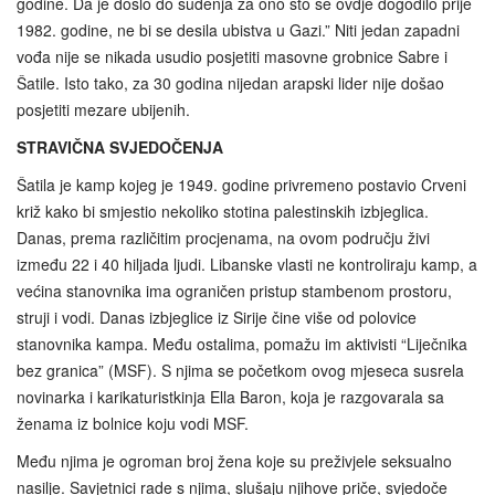
godine. Da je došlo do suđenja za ono što se ovdje dogodilo prije
1982. godine, ne bi se desila ubistva u Gazi.” Niti jedan zapadni
vođa nije se nikada usudio posjetiti masovne grobnice Sabre i
Šatile. Isto tako, za 30 godina nijedan arapski lider nije došao
posjetiti mezare ubijenih.
STRAVIČNA SVJEDOČENJA
Šatila je kamp kojeg je 1949. godine privremeno postavio Crveni
križ kako bi smjestio nekoliko stotina palestinskih izbjeglica.
Danas, prema različitim procjenama, na ovom području živi
između 22 i 40 hiljada ljudi. Libanske vlasti ne kontroliraju kamp, a
većina stanovnika ima ograničen pristup stambenom prostoru,
struji i vodi. Danas izbjeglice iz Sirije čine više od polovice
stanovnika kampa. Među ostalima, pomažu im aktivisti “Liječnika
bez granica” (MSF). S njima se početkom ovog mjeseca susrela
novinarka i karikaturistkinja Ella Baron, koja je razgovarala sa
ženama iz bolnice koju vodi MSF.
Među njima je ogroman broj žena koje su preživjele seksualno
nasilje. Savjetnici rade s njima, slušaju njihove priče, svjedoče