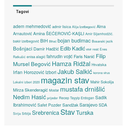
Tagovi
adem mehmedović
Alma
admir lisica
Alija Izetbegović
Amina ŠEĆEROVIĆ-KAŞLI
Arnautović
Amir Sijamhodžić.
bojan budimac
BiH
bakir izetbegović
Bosanski jezik
Bihać
Edib Kadić
Bošnjaci
Damir Hadžić
elvir resić
Enes
Filip
fahrudin vojić
Faris Nanić
enisa alagić
Ratkušić
Hamza Ridžal
Mursel Begović
Hrvatska
Jakub Salkić
Irfan Horozović
Izbori
korona virus
magazin stav
Mahir Sokolija
Lokalni izbori 2020
mustafa drnišlić
Mirza Skenderagić
Mostar
Nedim Hasić
Sadik
Recep Tayyip Erdogan
prijedor
Sarajevo
Ibrahimović
Sandžak
SDA
Safet Pozder
Stav
Turska
Srebrenica
Srbija
Sirija