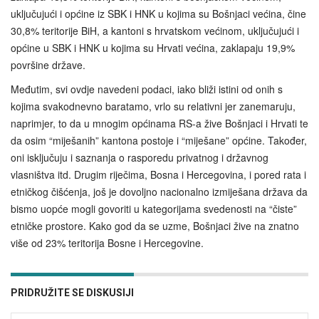
uključujući i općine iz SBK i HNK u kojima su Bošnjaci većina, čine
30,8% teritorije BiH, a kantoni s hrvatskom većinom, uključujući i
općine u SBK i HNK u kojima su Hrvati većina, zaklapaju 19,9%
površine države.
Međutim, svi ovdje navedeni podaci, iako bliži istini od onih s
kojima svakodnevno baratamo, vrlo su relativni jer zanemaruju,
naprimjer, to da u mnogim općinama RS-a žive Bošnjaci i Hrvati te
da osim “miješanih” kantona postoje i “miješane” općine. Također,
oni isključuju i saznanja o rasporedu privatnog i državnog
vlasništva itd. Drugim riječima, Bosna i Hercegovina, i pored rata i
etničkog čišćenja, još je dovoljno nacionalno izmiješana država da
bismo uopće mogli govoriti u kategorijama svedenosti na “čiste”
etničke prostore. Kako god da se uzme, Bošnjaci žive na znatno
više od 23% teritorija Bosne i Hercegovine.
PRIDRUŽITE SE DISKUSIJI