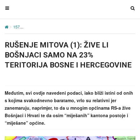
T
T
o
o
g
g
157
RUŠENJE MITOVA (1): ŽIVE LI BOŠNJACI SAMO NA 23% 
g
g
l
l
RUŠENJE MITOVA (1): ŽIVE LI
e
e
n
n
BOŠNJACI SAMO NA 23%
a
a
TERITORIJA BOSNE I HERCEGOVINE
v
v
i
i
g
g
a
a
Međutim, svi ovdje navedeni podaci, iako bliži istini od onih
t
t
s kojima svakodnevno baratamo, vrlo su relativni jer
i
i
zanemaruju, naprimjer, to da u mnogim općinama RS-a žive
o
o
Bošnjaci i Hrvati te da osim “miješanih” kantona postoje i
n
n
“miješane” općine.