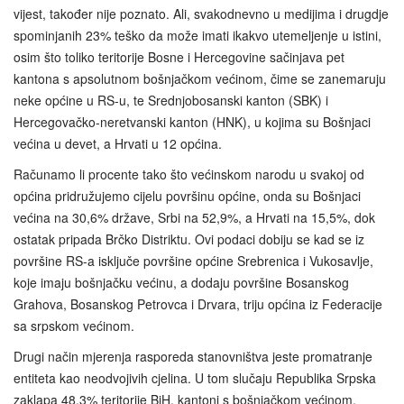
vijest, također nije poznato. Ali, svakodnevno u medijima i drugdje
spominjanih 23% teško da može imati ikakvo utemeljenje u istini,
osim što toliko teritorije Bosne i Hercegovine sačinjava pet
kantona s apsolutnom bošnjačkom većinom, čime se zanemaruju
neke općine u RS-u, te Srednjobosanski kanton (SBK) i
Hercegovačko-neretvanski kanton (HNK), u kojima su Bošnjaci
većina u devet, a Hrvati u 12 općina.
Računamo li procente tako što većinskom narodu u svakoj od
općina pridružujemo cijelu površinu općine, onda su Bošnjaci
većina na 30,6% države, Srbi na 52,9%, a Hrvati na 15,5%, dok
ostatak pripada Brčko Distriktu. Ovi podaci dobiju se kad se iz
površine RS-a isključe površine općine Srebrenica i Vukosavlje,
koje imaju bošnjačku većinu, a dodaju površine Bosanskog
Grahova, Bosanskog Petrovca i Drvara, triju općina iz Federacije
sa srpskom većinom.
Drugi način mjerenja rasporeda stanovništva jeste promatranje
entiteta kao neodvojivih cjelina. U tom slučaju Republika Srpska
zaklapa 48,3% teritorije BiH, kantoni s bošnjačkom većinom,