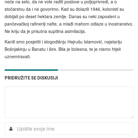
neće na selo, da ne vole raditi poslove u poljoprivredi, a o
stočarstvu da i ne govorimo. Kad su dolazili 1946, kolonisti su
dobijali po deset hektara zemlje. Danas su neki zaposleni u
pančevačkoj rafineriji nafte, a mlađi mahom odlaze u inostranstvo.
Ne kriju da je prisutna suptilna asimilacija.
Kanili smo posjetiti i stogodišnju Hajrušu Islamović, najstariju
Bošnjakinju u Banatu i šire. Bila je bolesna, te je nismo htjeli
uznemiravati.
PRIDRUŽITE SE DISKUSIJI