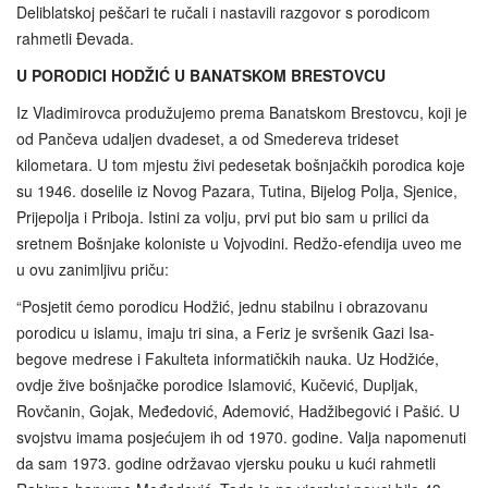
Deliblatskoj peščari te ručali i nastavili razgovor s porodicom
rahmetli Đevada.
U PORODICI HODŽIĆ U BANATSKOM BRESTOVCU
Iz Vladimirovca produžujemo prema Banatskom Brestovcu, koji je
od Pančeva udaljen dvadeset, a od Smedereva trideset
kilometara. U tom mjestu živi pedesetak bošnjačkih porodica koje
su 1946. doselile iz Novog Pazara, Tutina, Bijelog Polja, Sjenice,
Prijepolja i Priboja. Istini za volju, prvi put bio sam u prilici da
sretnem Bošnjake koloniste u Vojvodini. Redžo-efendija uveo me
u ovu zanimljivu priču:
“Posjetit ćemo porodicu Hodžić, jednu stabilnu i obrazovanu
porodicu u islamu, imaju tri sina, a Feriz je svršenik Gazi Isa-
begove medrese i Fakulteta informatičkih nauka. Uz Hodžiće,
ovdje žive bošnjačke porodice Islamović, Kučević, Dupljak,
Rovčanin, Gojak, Međedović, Ademović, Hadžibegović i Pašić. U
svojstvu imama posjećujem ih od 1970. godine. Valja napomenuti
da sam 1973. godine održavao vjersku pouku u kući rahmetli