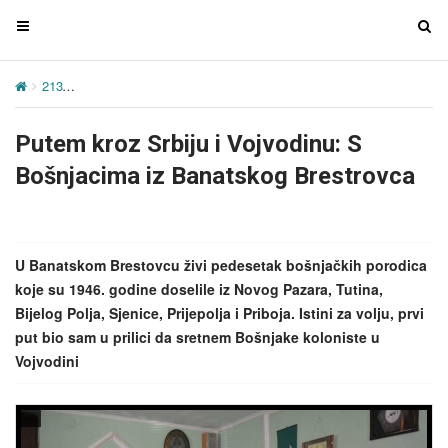
T
T
o
o
g
g
213
Putem kroz Srbiju i Vojvodinu: S Bošnjacima iz Banatskog Bre
g
g
l
l
Putem kroz Srbiju i Vojvodinu: S
e
e
n
n
Bošnjacima iz Banatskog Brestrovca
a
a
v
v
i
i
g
g
U Banatskom Brestovcu živi pedesetak bošnjačkih porodica
a
a
koje su 1946. godine doselile iz Novog Pazara, Tutina,
t
t
Bijelog Polja, Sjenice, Prijepolja i Priboja. Istini za volju, prvi
i
i
put bio sam u prilici da sretnem Bošnjake koloniste u
o
o
Vojvodini
n
n