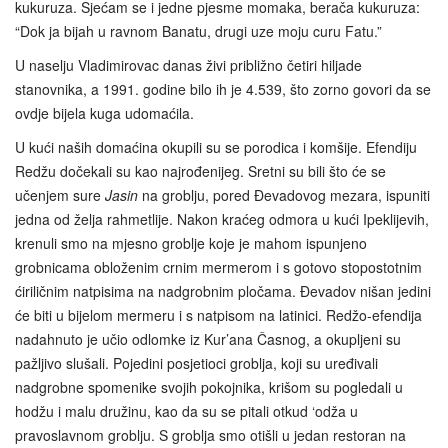
kukuruza. Sjećam se i jedne pjesme momaka, berača kukuruza:
“Dok ja bijah u ravnom Banatu, drugi uze moju curu Fatu.”
U naselju Vladimirovac danas živi približno četiri hiljade
stanovnika, a 1991. godine bilo ih je 4.539, što zorno govori da se
ovdje bijela kuga udomaćila.
U kući naših domaćina okupili su se porodica i komšije. Efendiju
Redžu dočekali su kao najrođenijeg. Sretni su bili što će se
učenjem sure
Jasin
na groblju, pored Đevadovog mezara, ispuniti
jedna od želja rahmetlije. Nakon kraćeg odmora u kući Ipeklijevih,
krenuli smo na mjesno groblje koje je mahom ispunjeno
grobnicama obloženim crnim mermerom i s gotovo stopostotnim
ćiriličnim natpisima na nadgrobnim pločama. Đevadov nišan jedini
će biti u bijelom mermeru i s natpisom na latinici. Redžo-efendija
nadahnuto je učio odlomke iz Kur’ana Časnog, a okupljeni su
pažljivo slušali. Pojedini posjetioci groblja, koji su uređivali
nadgrobne spomenike svojih pokojnika, krišom su pogledali u
hodžu i malu družinu, kao da su se pitali otkud ‘odža u
pravoslavnom groblju. S groblja smo otišli u jedan restoran na