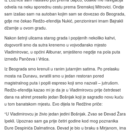
odvela na neku sporednu cestu prema Sremskoj Mitrovici. Ondje
sam izašao sam na autoban kojim sam se dovezao do Beograda,
gdje me čekao Redžo-efendija Nukić, penzionirani imam Bajrakli
džamije u ovom gradu.
Nakon šetnji ulicama starog grada i popijenih nekoliko kahvi,
dogovorili smo da sutra krenemo u vojvođansko mjesto
Vladimirovac, u općini Alibunar, smješteno negdje na pola puta
između Pančeva i Vršca.
Iz Beograda smo krenuli u ranim jutarnjim satima. Po prelasku
mosta na Dunavu, svratili smo u jedan restoran pored
magistralnog puta i popili espreso koji smo nazvali – jutrušom.
Redžo‑efendija kazao mi je da je u Vladimirovcu prije četrdeset
dana na ahiret preselio jedan Bošnjak koji je sagradio novu kuću
u tom banatskom mjestu. Evo dijela te Redžine priče:
“U Vladimirovcu je živio jedan jedini Bošnjak. Zvao se Đevad Žara
Ipekli. Upoznao sam ga prije četiri godine kod mog poznanika
Đure Despinića Dalmatinca. Đevad je bio u braku s Mirjanom, ima