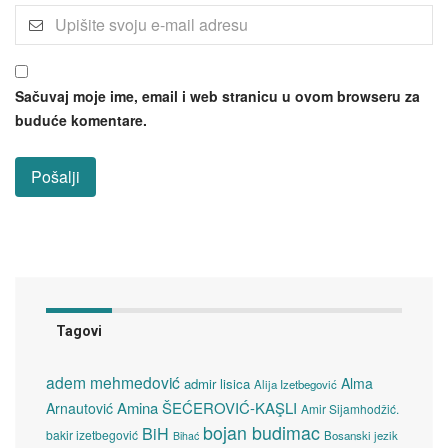
Sačuvaj moje ime, email i web stranicu u ovom browseru za
buduće komentare.
Tagovi
adem mehmedović
Alma
admir lisica
Alija Izetbegović
Amina ŠEĆEROVIĆ-KAŞLI
Arnautović
Amir Sijamhodžić.
bojan budimac
BiH
bakir izetbegović
Bosanski jezik
Bihać