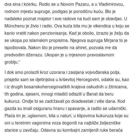
dva sina i kćerku. Rodio se u Novom Pazaru, a u Vladimirovcu,
rodnom mjestu supruge, podigao je porodičnu kuću. Bio je
nadaleko poznat majstor i sve radove na kući sam je obavljao. U
Münchenu je živio i radio. Ova kuća bila mu je vikendica u koju se
kanio vratiti nakon penzionisanja. Kad je obolio, izrazio je želju da
se ukopa po islamskim propisima. Njegova supruga Mirjana to je
ispoštovala. Nakon što je preselio na ahiret, pozvala me da
predvodim dženazu. Ukopan je u mjesnom pravoslavnom
groblju.”
I dok smo prolazili kroz uzorana i zasijana vojvođanska polja,
prisjetio sam se djetinjstva u krševitoj Hercegovini, odakle su, kao
i iz drugih bosanskohercegovačkih krajeva oskudnih u žitnicama,
tih godina, sjeseni, mnogi mladići odlazili u Banat da beru
kukuruz. Ondje bi se zadržavali po dvadesetak i više dana. Kod
gazda su imali osiguranu hranu i spavanje, a radilo se udarnički.
Plaća im je, uglavnom, bila u naturi, u klipovima kukuruza koje su
oni u teretnim vagonima voza dogonili na najbliže željezničke
stanice u zavičaju. Odavna su kombajni zamijenili ruke berača