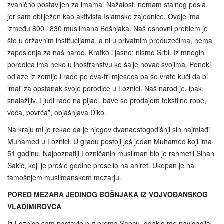
zvanično postavljen za imama. Nažalost, nemam stalnog posla,
jer sam obilježen kao aktivista Islamske zajednice. Ovdje ima
između 800 i 830 muslimana Bošnjaka. Naš osnovni problem je
što u državnim institucijama, a ni u privatnim preduzećima, nema
zaposlenja za naš narod. Kratko i jasno: nismo Srbi. Iz mnogih
porodica ima neko u inostranstvu ko šalje novac svojima. Poneki
odlaze iz zemlje i rade po dva‑tri mjeseca pa se vrate kući da bi
imali za opstanak svoje porodice u Loznici. Naš narod je, ipak,
snalažljiv. Ljudi rade na pijaci, bave se prodajom tekstilne robe,
voća, povrća”, objašnjava Diko.
Na kraju mi je rekao da je njegov dvanaestogodišnji sin najmlađi
Muhamed u Loznici. U gradu postoji još jedan Muhamed koji ima
51 godinu. Najpoznatiji Lozničanin musliman bio je rahmetli Sinan
Sakić, koji je prošle godine preselio na ahiret. Ukopan je na
tamošnjem muslimanskom mezarju.
PORED MEZARA JEDINOG BOŠNJAKA IZ VOJVOĐANSKOG
VLADIMIROVCA
Iz Loznice sam nastavio put prema Šapcu, odakle me navigacija