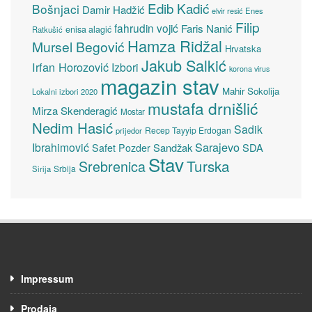
Edib Kadić
Bošnjaci
Damir Hadžić
elvir resić
Enes
Filip
fahrudin vojić
Faris Nanić
enisa alagić
Ratkušić
Hamza Ridžal
Mursel Begović
Hrvatska
Jakub Salkić
Irfan Horozović
Izbori
korona virus
magazin stav
Mahir Sokolija
Lokalni izbori 2020
mustafa drnišlić
Mirza Skenderagić
Mostar
Nedim Hasić
Sadik
Recep Tayyip Erdogan
prijedor
Sarajevo
Ibrahimović
Sandžak
SDA
Safet Pozder
Stav
Turska
Srebrenica
Srbija
Sirija
Impressum
Prodaja