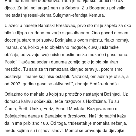
Rahima-hanume Međedović. Tada je na vjerskoj pouci bilo 43
djece. Za taj moj angažman na Saboru IZ u Beogradu pohvalio
me tadašnji reisul-ulema Sulejman-efendija Kemura.”
Ulazeći u naselje Banatski Brestovac, prvo što mi je zapelo za oko
bilo je lijepo uređeno mezarje s gasulhanom. Ono govori o osam
decenija starom prisustvu Bošnjaka u ovom mjestu. “Iako nemaju
imama, oni, koliko je to objektivno moguće, čuvaju islamske
običaje, održavaju svoje čisto muslimansko mezarje i gasulhanu.
Postoji i kuća sa sedam dunuma zemlje gdje je bio planiran
mesdžid. Tu sam za tri ramazana klanjao teraviju, potom smo
postavljali imame koji nisu ostajali. Nažalost, omladina je otišla, a
od 2007. godine gase se aktivnosti”, dodaje Redžo-efendija.
Odlazimo do mahale u kojoj su pretežno nastanjeni Bošnjaci. Uz
domaću kahvu dočekušu, teče razgovor s Hodžićima. Tu su
Ćama, Šerif, Umka, Feriz, Sead i Mustafa. Razgovaramo o
Bošnjacima danas u Banatskom Brestovcu. Naši domaćini kažu
da ih ima približno 180. Od toga, tridesetak je momaka neženja,
među kojima su i njihovi sinovi. Momci se pravdaju da djevojke