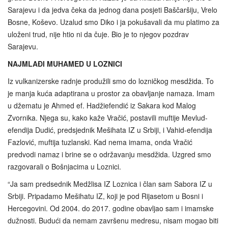
Sarajevu i da jedva čeka da jednog dana posjeti Baščaršiju, Vrelo
Bosne, Koševo. Uzalud smo Diko i ja pokušavali da mu platimo za
uloženi trud, nije htio ni da čuje. Bio je to njegov pozdrav
Sarajevu.
NAJMLAĐI MUHAMED U LOZNICI
Iz vulkanizerske radnje produžili smo do lozničkog mesdžida. To
je manja kuća adaptirana u prostor za obavljanje namaza. Imam
u džematu je Ahmed ef. Hadžiefendić iz Sakara kod Malog
Zvornika. Njega su, kako kaže Vračić, postavili muftije Mevlud-
efendija Dudić, predsjednik Mešihata IZ u Srbiji, i Vahid-efendija
Fazlović, muftija tuzlanski. Kad nema imama, onda Vračić
predvodi namaz i brine se o održavanju mesdžida. Uzgred smo
razgovarali o Bošnjacima u Loznici.
“Ja sam predsednik Medžlisa IZ Loznica i član sam Sabora IZ u
Srbiji. Pripadamo Mešihatu IZ, koji je pod Rijasetom u Bosni i
Hercegovini. Od 2004. do 2017. godine obavljao sam i imamske
dužnosti. Budući da nemam završenu medresu, nisam mogao biti