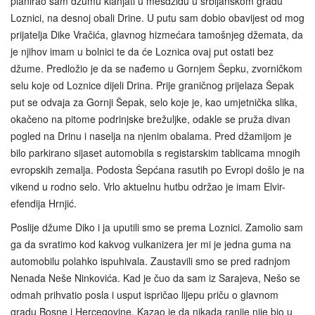
planirao sam džumu klanjati u mesdžidu u srbijanskom gradu
Loznici, na desnoj obali Drine. U putu sam dobio obavijest od mog
prijatelja Dike Vračića, glavnog hizmećara tamošnjeg džemata, da
je njihov imam u bolnici te da će Loznica ovaj put ostati bez
džume. Predložio je da se nađemo u Gornjem Šepku, zvorničkom
selu koje od Loznice dijeli Drina. Prije graničnog prijelaza Šepak
put se odvaja za Gornji Šepak, selo koje je, kao umjetnička slika,
okačeno na pitome podrinjske brežuljke, odakle se pruža divan
pogled na Drinu i naselja na njenim obalama. Pred džamijom je
bilo parkirano sijaset automobila s registarskim tablicama mnogih
evropskih zemalja. Podosta Šepćana rasutih po Evropi došlo je na
vikend u rodno selo. Vrlo aktuelnu hutbu održao je imam Elvir-
efendija Hrnjić.
Poslije džume Diko i ja uputili smo se prema Loznici. Zamolio sam
ga da svratimo kod kakvog vulkanizera jer mi je jedna guma na
automobilu polahko ispuhivala. Zaustavili smo se pred radnjom
Nenada Neše Ninkovića. Kad je čuo da sam iz Sarajeva, Nešo se
odmah prihvatio posla i usput ispričao lijepu priču o glavnom
gradu Bosne i Hercegovine. Kazao je da nikada ranije nije bio u