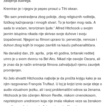
zatajenja bubrega.
Kremiran je i njegov je pepeo prosut u Tihi okean.
“Bio sam prestravljena zbog policije, zbog religioznih roditelja,
fizičkog kažnjavanja i mnogih stvari. To je korijen mog rada. A
sada to vraćam, teroriziram ljude.” Alfred Hitchcock u svojim
javnim istupima nikada nije skrivao svoje duhove i svoju
izopačenost. Njegovi su filmovi upravo to: perverzije, nervoze i
duhovi zbog kojih bi mogao završiti na kauču psihoanalitičara.
Na današnji dan, 29. aprila, prije 40 godina, britanski reditelj
umro je u svom dvorcu na Bel Airu. Nikad nije osvojio Oscara, ali
je znao da je način snimanja filmova zahvaljuijući njemu zauvijek
promijenjen.
Ko želo shvatiti Hitchcocka najbolje je da pročita knjigu kako je sa
njim razgovarao François Truffaut. U toj je knjizi iznio svoje ideje o
audio-vizualnom jeziku, ali i svoj problematični odnos sa ženama.
Hitchcock je bio oženjen Almom Reville, niskom crvenokosom,
nepristojnom urednicom koja nije imala nikakve veze sa ženskom