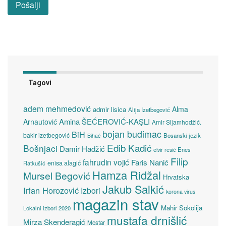
Tagovi
adem mehmedović
Alma
admir lisica
Alija Izetbegović
Amina ŠEĆEROVIĆ-KAŞLI
Arnautović
Amir Sijamhodžić.
bojan budimac
BiH
bakir izetbegović
Bosanski jezik
Bihać
Edib Kadić
Bošnjaci
Damir Hadžić
elvir resić
Enes
Filip
fahrudin vojić
Faris Nanić
enisa alagić
Ratkušić
Hamza Ridžal
Mursel Begović
Hrvatska
Jakub Salkić
Irfan Horozović
Izbori
korona virus
magazin stav
Mahir Sokolija
Lokalni izbori 2020
mustafa drnišlić
Mirza Skenderagić
Mostar