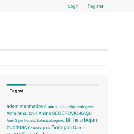
Login
Register
Tagovi
adem mehmedović
admir lisica
Alija Izetbegović
Amina ŠEĆEROVIĆ-KAŞLI
Alma Arnautović
bojan
BiH
Amir Sijamhodžić.
bakir izetbegović
Bihać
budimac
Bošnjaci
Damir
Bosanski jezik