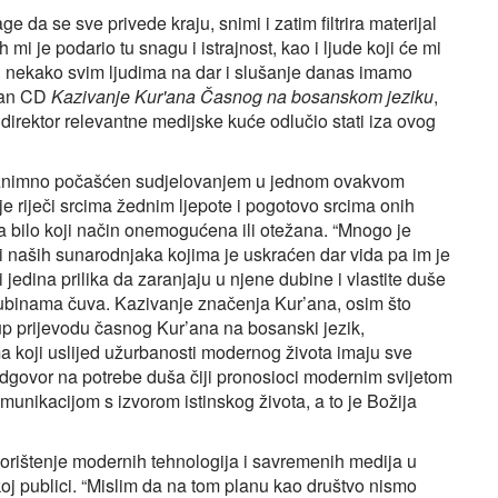
 da se sve privede kraju, snimi i zatim filtrira materijal
ah mi je podario tu snagu i istrajnost, kao i ljude koji će mi
li nekako svim ljudima na dar i slušanje danas imamo
mpan CD
Kazivanje Kur'ana Časnog na bosanskom jeziku
,
o direktor relevantne medijske kuće odlučio stati iza ovog
e iznimno počašćen sudjelovanjem u jednom ovakvom
ije riječi srcima žednim ljepote i pogotovo srcima onih
a bilo koji način onemogućena ili otežana. “Mnogo je
i naših sunarodnjaka kojima je uskraćen dar vida pa im je
jedina prilika da zaranjaju u njene dubine i vlastite duše
ubinama čuva. Kazivanje značenja Kur’ana, osim što
p prijevodu časnog Kur’ana na bosanski jezik,
 koji uslijed užurbanosti modernog života imaju sve
 odgovor na potrebe duša čiji pronosioci modernim svijetom
omunikacijom s izvorom istinskog života, a to je Božija
rištenje modernih tehnologija i savremenih medija u
ačkoj publici. “Mislim da na tom planu kao društvo nismo