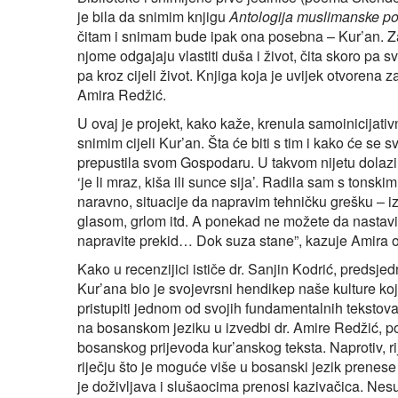
je bila da snimim knjigu
Antologija muslimanske poe
čitam i snimam bude ipak ona posebna – Kur’an. Za r
njome odgajaju vlastiti duša i život, čita skoro pa
pa kroz cijeli život. Knjiga koja je uvijek otvorena 
Amira Redžić.
U ovaj je projekt, kako kaže, krenula samoinicijat
snimim cijeli Kur’an. Šta će biti s tim i kako će se 
prepustila svom Gospodaru. U takvom nijetu dolaz
‘je li mraz, kiša ili sunce sija’. Radila sam s to
naravno, situacije da napravim tehničku grešku – iz
glasom, grlom itd. A ponekad ne možete da nastavit
napravite prekid… Dok suza stane”, kazuje Amira o
Kako u recenzijici ističe dr. Sanjin Kodrić, predsj
Kur’ana bio je svojevrsni hendikep naše kulture koj
pristupiti jednom od svojih fundamentalnih tekstova
na bosanskom jeziku u izvedbi dr. Amire Redžić, po
bosanskog prijevoda kur’anskog teksta. Naprotiv, 
riječju što je moguće više u bosanski jezik prenese
je doživljava i slušaocima prenosi kazivačica. Nesu