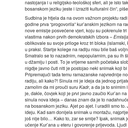
nastojanja i u religijsko-teološkoj sferi, ali je ist
bosanskom jeziku jeste i izraziti kulturalni čin”, piš
Sudbina je htjela da na ovom važnom projektu radi 
godine prva “progovorila” kur’anskim jezikom na ra
nove emisije posvećene vjeri, koju su pokrenule tri
vlastima nakon prvih demokratskih izbora –
Emisija
oblikovale su svoje priloge kroz tri bloka (islamski,
u praksi. Starije kolege na radiju nisu bile baš vo
Smatralo se to nazadnim, nepopularnim, pa su ih ši
u džamiju i posti. To je vrijeme samih početaka slob
nigdje javno čuti niti je postojao neki snimak koji b
Pripremajući tada temu ramazanske najvrednije noć
radiju, ali kako?! Sinula mi je ideja da jednog pr
zamolim da mi prouči suru
Kadr
, a da ja to snimim
je, dakle, čovjek koji je prvi javno zaučio Kur’an n
sinula nova ideja – danas znam da je to nadahnuće 
na bosanskom jeziku. Ajet po ajet. I uradili smo to
ideju. Kad sam donijela snimak u montažu, najprije
još nije bilo… Kako to, zar se smije? Ipak, snimak j
učenje Kur’ana u eteru i govorenje prijevoda. Ljudi 