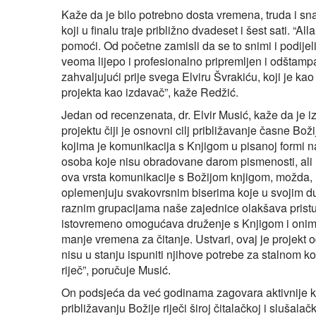
Kaže da je bilo potrebno dosta vremena, truda i snage
koji u finalu traje približno dvadeset i šest sati. “All
pomoći. Od početne zamisli da se to snimi i podije
veoma lijepo i profesionalno pripremljen i odšta
zahvaljujući prije svega Elviru Švrakiću, koji je ka
projekta kao izdavač”, kaže Redžić.
Jedan od recenzenata, dr. Elvir Musić, kaže da j
projektu čiji je osnovni cilj približavanje časne Bož
kojima je komunikacija s Knjigom u pisanoj formi n
osoba koje nisu obradovane darom pismenosti, ali 
ova vrsta komunikacije s Božijom knjigom, možda, i 
oplemenjuju svakovrsnim biserima koje u svojim d
raznim grupacijama naše zajednice olakšava pristu
istovremeno omogućava druženje s Knjigom i onima
manje vremena za čitanje. Ustvari, ovaj je projekt
nisu u stanju ispuniti njihove potrebe za stalnom k
riječ”, poručuje Musić.
On podsjeća da već godinama zagovara aktivnije ko
približavanju Božije riječi široj čitalačkoj i slušal