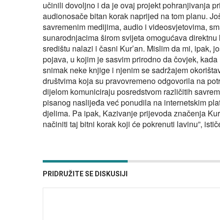
učinili dovoljno i da je ovaj projekt pohranjivanj
audionosače bitan korak naprijed na tom planu. Još
savremenim medijima, audio i videosvjetovima, sm
sunarodnjacima širom svijeta omogućava direktnu
središtu nalazi i časni Kur’an. Mislim da mi, ipak,
pojava, u kojim je sasvim prirodno da čovjek, kada 
snimak neke knjige i njenim se sadržajem okorišta
društvima koja su pravovremeno odgovorila na potr
dijelom komuniciraju posredstvom različitih savreme
pisanog naslijeđa već ponudila na internetskim pla
djelima. Pa ipak, Kazivanje prijevoda značenja Kur
načiniti taj bitni korak koji će pokrenuti lavinu”, isti
PRIDRUŽITE SE DISKUSIJI