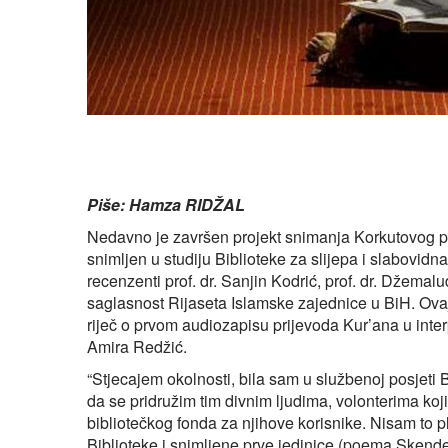
Piše: Hamza RIDŽAL
Nedavno je završen projekt snimanja Korkutovog pr
snimljen u studiju Biblioteke za slijepa i slabovidn
recenzenti prof. dr. Sanjin Kodrić, prof. dr. Džemaludi
saglasnost Rijaseta Islamske zajednice u BiH. Ova
riječ o prvom audiozapisu prijevoda Kur’ana u interp
Amira Redžić.
“Stjecajem okolnosti, bila sam u službenoj posjeti Bi
da se pridružim tim divnim ljudima, volonterima koj
bibliotečkog fonda za njihove korisnike. Nisam to p
Biblioteke i snimljene prve jedinice (poema Sken