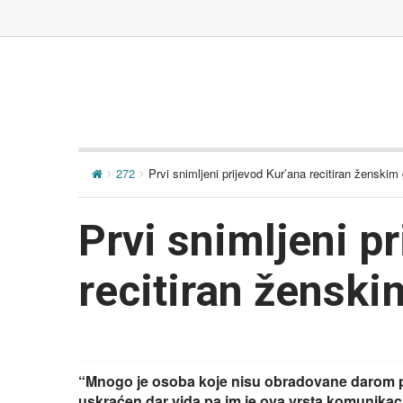
272
Prvi snimljeni prijevod Kur’ana recitiran ženski
Prvi snimljeni p
recitiran žensk
“Mnogo je osoba koje nisu obradovane darom pi
uskraćen dar vida pa im je ova vrsta komunikaci