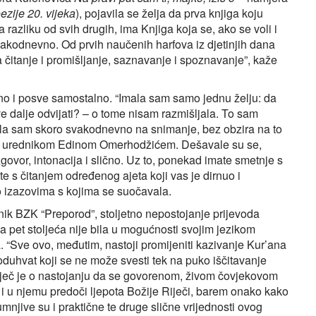
zije 20. vijeka
), pojavila se želja da prva knjiga koju
azliku od svih drugih, ima Knjiga koja se, ako se voli i
 svakodnevno. Od prvih naučenih harfova iz djetinjih dana
za čitanje i promišljanje, saznavanje i spoznavanje”, kaže
ivno i posve samostalno. “Imala sam samo jednu želju: da
sve dalje odvijati? – o tome nisam razmišljala. To sam
ila sam skoro svakodnevno na snimanje, bez obzira na to
nskim urednikom Edinom Omerhodžićem. Dešavale su se,
govor, intonacija i slično. Uz to, ponekad imate smetnje s
e s čitanjem određenog ajeta koji vas je dirnuo i
 izazovima s kojima se suočavala.
ednik BZK “Preporod”, stoljetno nepostojanje prijevoda
a pet stoljeća nije bila u mogućnosti svojim jezikom
. “Sve ovo, međutim, nastoji promijeniti kazivanje Kur’ana
duhvat koji se ne može svesti tek na puko iščitavanje
riječ je o nastojanju da se govorenom, živom čovjekovom
 i u njemu predoči ljepota Božije Riječi, barem onako kako
mnjive su i praktične te druge slične vrijednosti ovog