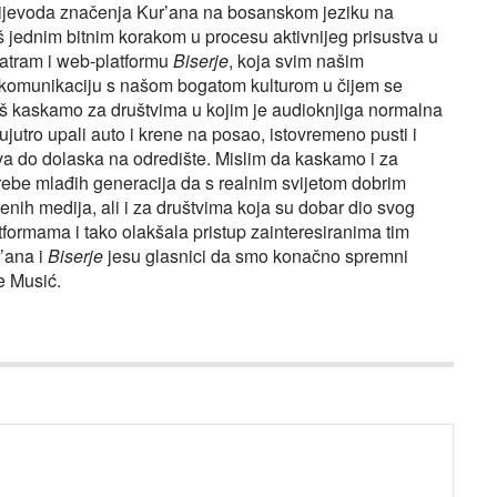
a prijevoda značenja Kur’ana na bosanskom jeziku na
 jednim bitnim korakom u procesu aktivnijeg prisustva u
atram i web-platformu
Biserje
, koja svim našim
 komunikaciju s našom bogatom kulturom u čijem se
 još kaskamo za društvima u kojim je audioknjiga normalna
ujutro upali auto i krene na posao, istovremeno pusti i
va do dolaska na odredište. Mislim da kaskamo i za
ebe mlađih generacija da s realnim svijetom dobrim
nih medija, ali i za društvima koja su dobar dio svog
tformama i tako olakšala pristup zainteresiranima tim
’ana i
Biserje
jesu glasnici da smo konačno spremni
če Musić.