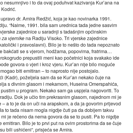
o tako nesumnjivo i to da ovaj poduhvat kazivanja Kur’ana na
e Kodrić.
upravo dr. Amira Redžić, koja je kao novinarka 1991.
diju. “Naime, 1991. bila sam urednica tada jedne sasvim
 vjerske zajednice u saradnji s tadašnjim općinskim
 za vjernike
na Radiju Visoko. Tri vjerske zajednice
 katolički i pravoslavni). Bilo je to nešto do tada nepoznato
ljne bakćati se s vjerom, hodžama, popovima, fratrima…
rokogrudo prepustili meni kao početnici koja svakako ide
ode govora o vjeri i kroz vjeru. Kur’an nije bilo moguće
i mogao biti emitiran – to naprosto nije postojalo.
i (Kadr), poželjela sam da se Kur’an nekako čuje na
ijatelja s divnim glasom i mekamom, Huseina Omerspahića,
 i pustim u program. Nekako sam ga uspjela nagovoriti. To
a radiju. Dok je učio tim prekrasnim glasom, najednom mi je
– a to je da on uči na arapskom, a da ja govorim prijevod
. Ja to tada nisam mogla nigdje čuti pa da dobijem takvu
 mi je rečeno da nema govora da se to pusti. Pa to nigdje
e emitiran. Bilo je to prvi put na ovim prostorima da se čuje
su bili ushićeni”, prisjeća se Amira.