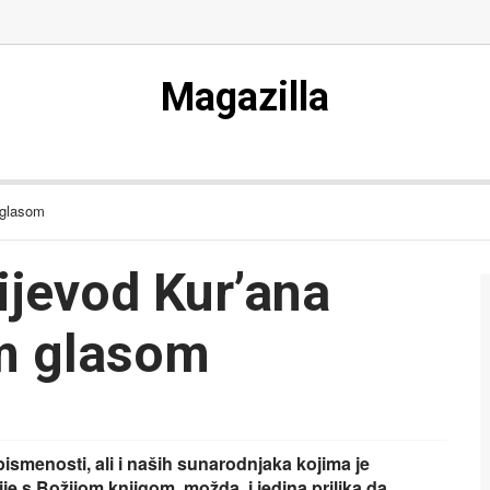
Magazilla
m glasom
rijevod Kur’ana
im glasom
smenosti, ali i naših sunarodnjaka kojima je
je s Božijom knjigom, možda, i jedina prilika da