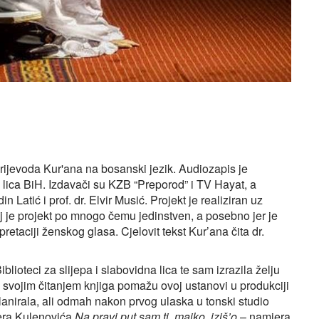
ijevoda Kur'ana na bosanski jezik. Audiozapis je
a lica BiH. Izdavači su KZB “Preporod” i TV Hayat, a
n Latić i prof. dr. Elvir Musić. Projekt je realiziran uz
j je projekt po mnogo čemu jedinstven, a posebno jer je
retaciji ženskog glasa. Cjelovit tekst Kur’ana čita dr.
blioteci za slijepa i slabovidna lica te sam izrazila želju
i svojim čitanjem knjiga pomažu ovoj ustanovi u produkciji
lanirala, ali odmah nakon prvog ulaska u tonski studio
dera Kulenovića
Na pravi put sam ti, majko, iziš’o
– namjera