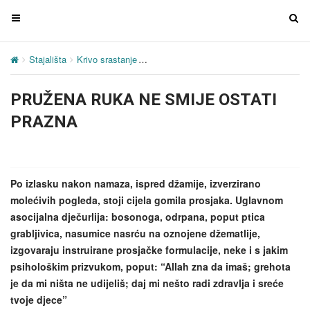
T
T
o
o
g
g
Stajališta
Krivo srastanje
PRUŽENA RUKA NE SMIJE OSTATI 
g
g
l
l
PRUŽENA RUKA NE SMIJE OSTATI
e
e
n
n
PRAZNA
a
a
v
v
i
i
g
g
Po izlasku nakon namaza, ispred džamije, izverzirano
a
a
molećivih pogleda, stoji cijela gomila prosjaka. Uglavnom
t
t
asocijalna dječurlija: bosonoga, odrpana, poput ptica
i
i
grabljivica, nasumice nasrću na oznojene džematlije,
o
o
izgovaraju instruirane prosjačke formulacije, neke i s jakim
n
n
psihološkim prizvukom, poput: “Allah zna da imaš; grehota
je da mi ništa ne udijeliš; daj mi nešto radi zdravlja i sreće
tvoje djece”