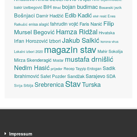
bojan budimac
BiH
bakir izetbegović
Bosanski jezik
Bihać
Edib Kadić
Bošnjaci
Damir Hadžić
elvir resić
Enes
Filip
fahrudin vojić
Faris Nanić
enisa alagić
Ratkušić
Hamza Ridžal
Mursel Begović
Hrvatska
Jakub Salkić
Irfan Horozović
Izbori
korona virus
magazin stav
Mahir Sokolija
Lokalni izbori 2020
mustafa drnišlić
Mirza Skenderagić
Mostar
Nedim Hasić
Sadik
Recep Tayyip Erdogan
prijedor
Sarajevo
Ibrahimović
Sandžak
SDA
Safet Pozder
Stav
Turska
Srebrenica
Srbija
Sirija
Impressum