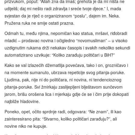
prizvukom, poput: “Allah zna da imaš; grehota je da mi ništa ne
udijeliš; daj mi nešto radi zdravlja i sreće tvoje djece.” I, mada
svjestan da je riječ o organiziranom “poslu”, dajem im. Neka.
Pružena ruka ne smije ostati prazna.
Odmah tu, među njima, nepomičan kao statua, mršavi, riđobradi
mladić – prodavac novina i očigledno “novomusliman” – u visoko
uzdignutim rukama drži nekakav časopis i svakih nekoliko sekundi
automatizirano uzvikuje: “Koliko zarađuju političari u BiH?”
Kako se val izlazećih džematlija povećava, tako i on, grozničavo i
na momente sumanuto, ubrzava repeticije svog pitanja-poruke.
Ljudima, pak, nije ni do političara, ni novina, ni tendencioznog
pitanja-poruke. Svi žmirkaju zaslijepljeni blještavom sunčevom
jarom, brišu orošena lica i mjerkaju gdje će se i čim prije dokopati
najbliže hladovine.
Poneko, opet, očito sprdnje radi, odgovara: “Ne znam”, ili kao
zainteresirano pita: “Stvarno, koliko političari zarađuju?”, ali
novine niko ne kupuje.