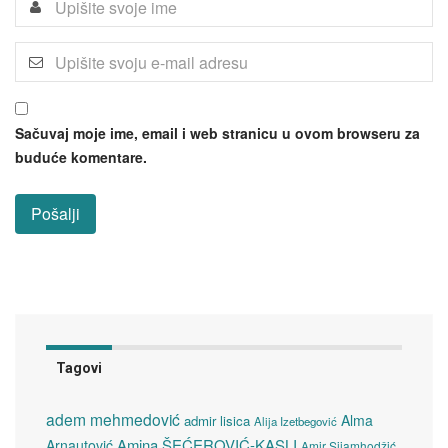
Sačuvaj moje ime, email i web stranicu u ovom browseru za
buduće komentare.
Tagovi
adem mehmedović
Alma
admir lisica
Alija Izetbegović
Amina ŠEĆEROVIĆ-KAŞLI
Arnautović
Amir Sijamhodžić.