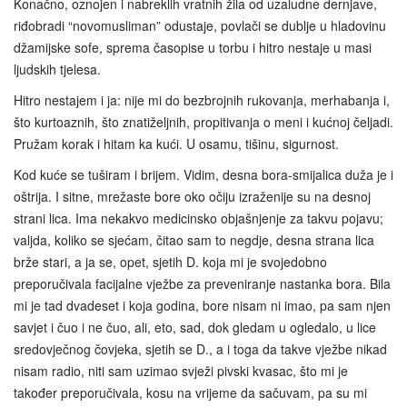
Konačno, oznojen i nabreklih vratnih žila od uzaludne dernjave,
riđobradi “novomusliman” odustaje, povlači se dublje u hladovinu
džamijske sofe, sprema časopise u torbu i hitro nestaje u masi
ljudskih tjelesa.
Hitro nestajem i ja: nije mi do bezbrojnih rukovanja, merhabanja i,
što kurtoaznih, što znatiželjnih, propitivanja o meni i kućnoj čeljadi.
Pružam korak i hitam ka kući. U osamu, tišinu, sigurnost.
Kod kuće se tuširam i brijem. Vidim, desna bora-smijalica duža je i
oštrija. I sitne, mrežaste bore oko očiju izraženije su na desnoj
strani lica. Ima nekakvo medicinsko objašnjenje za takvu pojavu;
valjda, koliko se sjećam, čitao sam to negdje, desna strana lica
brže stari, a ja se, opet, sjetih D. koja mi je svojedobno
preporučivala facijalne vježbe za preveniranje nastanka bora. Bila
mi je tad dvadeset i koja godina, bore nisam ni imao, pa sam njen
savjet i čuo i ne čuo, ali, eto, sad, dok gledam u ogledalo, u lice
sredovječnog čovjeka, sjetih se D., a i toga da takve vježbe nikad
nisam radio, niti sam uzimao svježi pivski kvasac, što mi je
također preporučivala, kosu na vrijeme da sačuvam, pa su mi