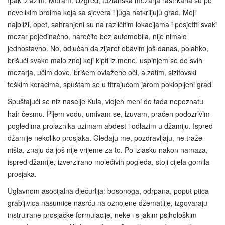
Ipak izlazim. Moram. Uzgred, tuzlanska mezarja raštrkana su po
nevelikim brdima koja sa sjevera i juga natkriljuju grad. Moji
najbliži, opet, sahranjeni su na različitim lokacijama i posjetiti svaki
mezar pojedinačno, naročito bez automobila, nije nimalo
jednostavno. No, odlučan da zijaret obavim još danas, polahko,
brišući svako malo znoj koji kipti iz mene, uspinjem se do svih
mezarja, učim dove, brišem ovlažene oči, a zatim, sizifovski
teškim koracima, spuštam se u titrajućom jarom poklopljeni grad.
Spuštajući se niz naselje Kula, vidjeh meni do tada nepoznatu
hair-česmu. Pijem vodu, umivam se, izuvam, praćen podozrivim
pogledima prolaznika uzimam abdest i odlazim u džamiju. Ispred
džamije nekoliko prosjaka. Gledaju me, pozdravljaju, ne traže
ništa, znaju da još nije vrijeme za to. Po izlasku nakon namaza,
ispred džamije, izverzirano molećivih pogleda, stoji cijela gomila
prosjaka.
Uglavnom asocijalna dječurlija: bosonoga, odrpana, poput ptica
grabljivica nasumice nasrću na oznojene džematlije, izgovaraju
instruirane prosjačke formulacije, neke i s jakim psihološkim