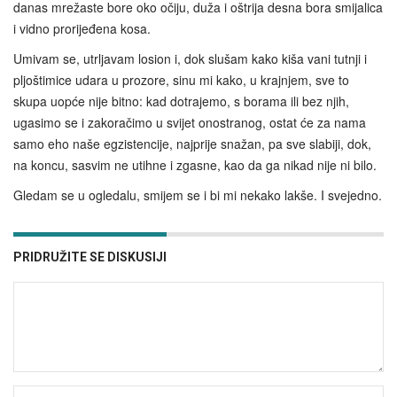
danas mrežaste bore oko očiju, duža i oštrija desna bora smijalica
i vidno prorijeđena kosa.
Umivam se, utrljavam losion i, dok slušam kako kiša vani tutnji i
pljoštimice udara u prozore, sinu mi kako, u krajnjem, sve to
skupa uopće nije bitno: kad dotrajemo, s borama ili bez njih,
ugasimo se i zakoračimo u svijet onostranog, ostat će za nama
samo eho naše egzistencije, najprije snažan, pa sve slabiji, dok,
na koncu, sasvim ne utihne i zgasne, kao da ga nikad nije ni bilo.
Gledam se u ogledalu, smijem se i bi mi nekako lakše. I svejedno.
PRIDRUŽITE SE DISKUSIJI