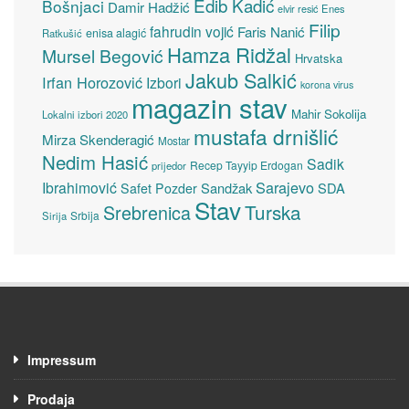
Edib Kadić
Bošnjaci
Damir Hadžić
elvir resić
Enes
Filip
fahrudin vojić
Faris Nanić
enisa alagić
Ratkušić
Hamza Ridžal
Mursel Begović
Hrvatska
Jakub Salkić
Irfan Horozović
Izbori
korona virus
magazin stav
Mahir Sokolija
Lokalni izbori 2020
mustafa drnišlić
Mirza Skenderagić
Mostar
Nedim Hasić
Sadik
Recep Tayyip Erdogan
prijedor
Sarajevo
Ibrahimović
Sandžak
SDA
Safet Pozder
Stav
Turska
Srebrenica
Srbija
Sirija
Impressum
Prodaja