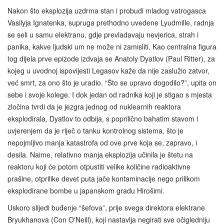
Nakon što eksplozija uzdrma stan i probudi mladog vatrogasca
Vasilyja Ignatenka, supruga prethodno uvedene Lyudmille, radnja
se seli u samu elektranu, gdje prevladavaju nevjerica, strah i
panika, kakve ljudski um ne može ni zamisliti. Kao centralna figura
tog dijela prve epizode izdvaja se Anatoly Dyatlov (Paul Ritter), za
kojeg u uvodnoj ispovijesti Legasov kaže da nije zaslužio zatvor,
već smrt, za ono što je uradio. “Što se upravo dogodilo?”, upita on
sebe i svoje kolege. I dok jedan od radnika koji je stigao s mjesta
zločina tvrdi da je jezgra jednog od nuklearnih reaktora
eksplodirala, Dyatlov to odbija, s poprilično bahatim stavom i
uvjerenjem da je riječ o tanku kontrolnog sistema, što je
nepojmljivo manja katastrofa od ove prve koja se, zapravo, i
desila. Naime, relativno manja eksplozija učinila je štetu na
reaktoru koji će potom otpustiti velike količine radioaktivne
prašine, otprilike devet puta jače kontaminacije nego prilikom
eksplodirane bombe u japanskom gradu Hirošimi.
Uskoro slijedi buđenje “šefova”, prije svega direktora elektrane
Bryukhanova (Con O'Neill), koji nastavlja negirati sve očigledniju