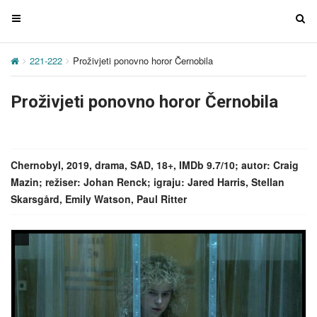
T
T
o
o
g
g
221-222
Proživjeti ponovno horor Černobila
g
g
l
l
Proživjeti ponovno horor Černobila
e
e
n
n
a
a
v
v
Chernobyl, 2019, drama, SAD, 18+, IMDb 9.7/10; autor: Craig
i
i
Mazin; režiser: Johan Renck; igraju: Jared Harris, Stellan
g
g
Skarsgård, Emily Watson, Paul Ritter
a
a
t
t
i
i
o
o
n
n