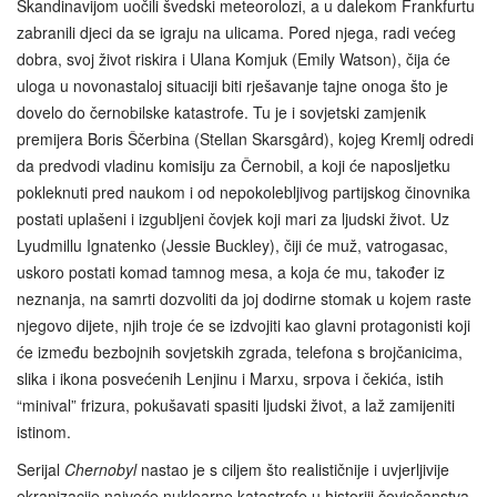
Skandinavijom uočili švedski meteorolozi, a u dalekom Frankfurtu
zabranili djeci da se igraju na ulicama. Pored njega, radi većeg
dobra, svoj život riskira i Ulana Komjuk (Emily Watson), čija će
uloga u novonastaloj situaciji biti rješavanje tajne onoga što je
dovelo do černobilske katastrofe. Tu je i sovjetski zamjenik
premijera Boris Ščerbina (Stellan Skarsgård), kojeg Kremlj odredi
da predvodi vladinu komisiju za Černobil, a koji će naposljetku
pokleknuti pred naukom i od nepokolebljivog partijskog činovnika
postati uplašeni i izgubljeni čovjek koji mari za ljudski život. Uz
Lyudmillu Ignatenko (Jessie Buckley), čiji će muž, vatrogasac,
uskoro postati komad tamnog mesa, a koja će mu, također iz
neznanja, na samrti dozvoliti da joj dodirne stomak u kojem raste
njegovo dijete, njih troje će se izdvojiti kao glavni protagonisti koji
će između bezbojnih sovjetskih zgrada, telefona s brojčanicima,
slika i ikona posvećenih Lenjinu i Marxu, srpova i čekića, istih
“minival” frizura, pokušavati spasiti ljudski život, a laž zamijeniti
istinom.
Serijal
Chernobyl
nastao je s ciljem što realističnije i uvjerljivije
ekranizacije najveće nuklearne katastrofe u historiji čovječanstva,