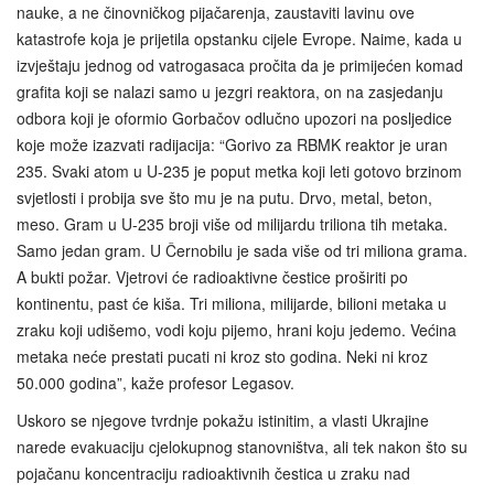
nauke, a ne činovničkog pijačarenja, zaustaviti lavinu ove
katastrofe koja je prijetila opstanku cijele Evrope. Naime, kada u
izvještaju jednog od vatrogasaca pročita da je primijećen komad
grafita koji se nalazi samo u jezgri reaktora, on na zasjedanju
odbora koji je oformio Gorbačov odlučno upozori na posljedice
koje može izazvati radijacija: “Gorivo za RBMK reaktor je uran
235. Svaki atom u U-235 je poput metka koji leti gotovo brzinom
svjetlosti i probija sve što mu je na putu. Drvo, metal, beton,
meso. Gram u U-235 broji više od milijardu triliona tih metaka.
Samo jedan gram. U Černobilu je sada više od tri miliona grama.
A bukti požar. Vjetrovi će radioaktivne čestice proširiti po
kontinentu, past će kiša. Tri miliona, milijarde, bilioni metaka u
zraku koji udišemo, vodi koju pijemo, hrani koju jedemo. Većina
metaka neće prestati pucati ni kroz sto godina. Neki ni kroz
50.000 godina”, kaže profesor Legasov.
Uskoro se njegove tvrdnje pokažu istinitim, a vlasti Ukrajine
narede evakuaciju cjelokupnog stanovništva, ali tek nakon što su
pojačanu koncentraciju radioaktivnih čestica u zraku nad