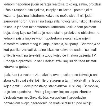
jednom nepodnošljivom ozračju realizma iz kojeg, zatim, proizlazi
užas s raspadnutim tijelima, istopljenim licima i potamnjelim
kožama, jaucima i strahom, kakve ne može stvoriti niti jedan
žanrovski horor. Kreiran na tragu stila novog rumunskog filmskog
talasa, s jednom uznemirenom kamerom i oskudnom paletom
boja, zbog koje se čini da je nebo stalno prekriveno oblacima, te
jednom zaista impresivnom upotrebom zvuka i stvaranjem
atmosfere konstantnog zujanja, pištanja, škripanja,
Chernobyl
će
kod publike izazvati vizualno iskustvo kakvo do sada nisu imali
priliku iskusiti na televiziji, a zbog kojeg će i nakon gašenja TV
uređaja s oprezom udisati i izdisati zrak koji su do tada uzimali
zdravo za gotovo.
Ipak, kao i u svakom zlu, tako i u ovom, uskoro se izdvajaju oni
zbog kojih ovaj svijet još nije pretvoren u tamni oblak dima, ispod
kojeg gmižu udovi preostalog stanovništva. U slučaju Černobila,
to je lice s početka – Valerij Legasov, koji se uspio izboriti s
birokratskom neučinkovitošću, korupcijom i tvrdoglavim
neznanjem svojih nadređenih, te vrativši “slučaj” pod okrilje