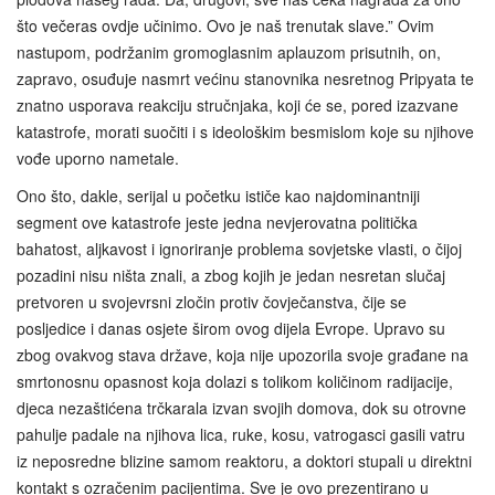
što večeras ovdje učinimo. Ovo je naš trenutak slave.” Ovim
nastupom, podržanim gromoglasnim aplauzom prisutnih, on,
zapravo, osuđuje nasmrt većinu stanovnika nesretnog Pripyata te
znatno usporava reakciju stručnjaka, koji će se, pored izazvane
katastrofe, morati suočiti i s ideološkim besmislom koje su njihove
vođe uporno nametale.
Ono što, dakle, serijal u početku ističe kao najdominantniji
segment ove katastrofe jeste jedna nevjerovatna politička
bahatost, aljkavost i ignoriranje problema sovjetske vlasti, o čijoj
pozadini nisu ništa znali, a zbog kojih je jedan nesretan slučaj
pretvoren u svojevrsni zločin protiv čovječanstva, čije se
posljedice i danas osjete širom ovog dijela Evrope. Upravo su
zbog ovakvog stava države, koja nije upozorila svoje građane na
smrtonosnu opasnost koja dolazi s tolikom količinom radijacije,
djeca nezaštićena trčkarala izvan svojih domova, dok su otrovne
pahulje padale na njihova lica, ruke, kosu, vatrogasci gasili vatru
iz neposredne blizine samom reaktoru, a doktori stupali u direktni
kontakt s ozračenim pacijentima. Sve je ovo prezentirano u