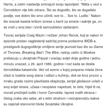
Harris, a zatim nastavlja snimajući svoju ispovijest: “Ništa u vezi s
Černobilom nije bilo zdravo. Što se dogodilo, što se događalo
poslije, sve dobro što smo učinili, sve to… Sve to. Ludilo.” Nakon
što svezak kaseta krišom iznese u kanti za smeće i sakrije ga, on
se vrati u svoj stan i izvrši samoubistvo vješanjem.
Tvorac serijala Craig Mazin i režiser Johan Renck, koji je nakon tri
epizode postao najgledaniji sadržaj prema podacima IMDB-a,
prestigavši dugogodišnje omiljene serije javnosti kao što su
Game
of Thrones
,
Breaking Bad
i
The Wire
, radnju zatim iz Moskve
prebacuju u ukrajinski Pripyat i vraćaju svijet dvije godine i jednu
minutu unazad, u 26. april 1986. godine i noć kada se desila
černobilska katastrofa. Već od scene u kojoj pospana mlada žena
izlazi iz toaleta svog stana i odlazi u kuhinju, dok se kroz prozor u
mraku grada nazire plavičasta eksplozija, serijal gledaoce uvlači u
svoj svijet strave, užasa i neopisive napetosti, te ćete, htjeli ili ne,
morati preživjeti ludilo i horor Černobila. Ispred malih ekrana i
čistog zraka oko sebe, ali s istim strahom i neizvjesnošću kakve
su osjećali stanovnici bivše Sovjetske Ukrajine.