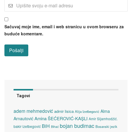
Sačuvaj moje ime, email i web stranicu u ovom browseru za
buduće komentare.
Tagovi
adem mehmedović
Alma
admir lisica
Alija Izetbegović
Amina ŠEĆEROVIĆ-KAŞLI
Arnautović
Amir Sijamhodžić.
bojan budimac
BiH
bakir izetbegović
Bosanski jezik
Bihać