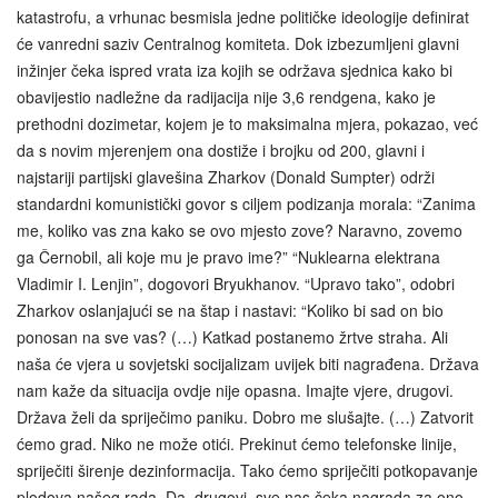
katastrofu, a vrhunac besmisla jedne političke ideologije definirat
će vanredni saziv Centralnog komiteta. Dok izbezumljeni glavni
inžinjer čeka ispred vrata iza kojih se održava sjednica kako bi
obavijestio nadležne da radijacija nije 3,6 rendgena, kako je
prethodni dozimetar, kojem je to maksimalna mjera, pokazao, već
da s novim mjerenjem ona dostiže i brojku od 200, glavni i
najstariji partijski glavešina Zharkov (Donald Sumpter) održi
standardni komunistički govor s ciljem podizanja morala: “Zanima
me, koliko vas zna kako se ovo mjesto zove? Naravno, zovemo
ga Černobil, ali koje mu je pravo ime?” “Nuklearna elektrana
Vladimir I. Lenjin”, dogovori Bryukhanov. “Upravo tako”, odobri
Zharkov oslanjajući se na štap i nastavi: “Koliko bi sad on bio
ponosan na sve vas? (…) Katkad postanemo žrtve straha. Ali
naša će vjera u sovjetski socijalizam uvijek biti nagrađena. Država
nam kaže da situacija ovdje nije opasna. Imajte vjere, drugovi.
Država želi da spriječimo paniku. Dobro me slušajte. (…) Zatvorit
ćemo grad. Niko ne može otići. Prekinut ćemo telefonske linije,
spriječiti širenje dezinformacija. Tako ćemo spriječiti potkopavanje
plodova našeg rada. Da, drugovi, sve nas čeka nagrada za ono