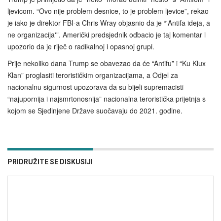
ljevicom. “Ovo nije problem desnice, to je problem ljevice”, rekao
je iako je direktor FBI-a Chris Wray objasnio da je “'Antifa ideja, a
ne organizacija'”. Američki predsjednik odbacio je taj komentar i
upozorio da je riječ o radikalnoj i opasnoj grupi.
Prije nekoliko dana Trump se obavezao da će “Antifu” i “Ku Klux
Klan” proglasiti terorističkim organizacijama, a Odjel za
nacionalnu sigurnost upozorava da su bijeli supremacisti
“najupornija i najsmrtonosnija” nacionalna teroristička prijetnja s
kojom se Sjedinjene Države suočavaju do 2021. godine.
PRIDRUŽITE SE DISKUSIJI