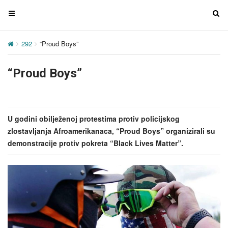
T
T
o
o
g
g
292
“Proud Boys”
g
g
l
l
“Proud Boys”
e
e
n
n
a
a
v
v
U godini obilježenoj protestima protiv policijskog
i
i
zlostavljanja Afroamerikanaca, “Proud Boys” organizirali su
g
g
demonstracije protiv pokreta “Black Lives Matter”.
a
a
t
t
i
i
o
o
n
n