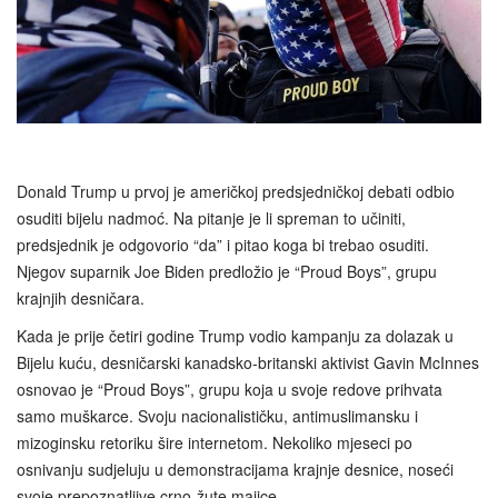
Donald Trump u prvoj je američkoj predsjedničkoj debati odbio
osuditi bijelu nadmoć. Na pitanje je li spreman to učiniti,
predsjednik je odgovorio “da” i pitao koga bi trebao osuditi.
Njegov suparnik Joe Biden predložio je “Proud Boys”, grupu
krajnjih desničara.
Kada je prije četiri godine Trump vodio kampanju za dolazak u
Bijelu kuću, desničarski kanadsko‑britanski aktivist Gavin McInnes
osnovao je “Proud Boys”, grupu koja u svoje redove prihvata
samo muškarce. Svoju nacionalističku, antimuslimansku i
mizoginsku retoriku šire internetom. Nekoliko mjeseci po
osnivanju sudjeluju u demonstracijama krajnje desnice, noseći
svoje prepoznatljive crno-žute majice.