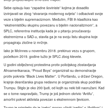
Sebe opisuju kao “zapadne šoviniste” kojima je dosadilo
izvinjavati se zbog “stvaranja modernog svijeta” i odbacivati ​​svoje
veze s bijelim supremacizmom. Međutim, FBI ih klasificira kao
“ekstremističku skupinu povezanu s bijelim nacionalizmom”, a
SPLC, referentna institucija kada je u pitanju proučavanju
ekstremizma u SAD-u, stavila ga je na svoju listu skupina koje
propagiraju zločine iz mržnje.
Iako je McInnes u novembru 2018. prekinuo vezu s grupom,
početkom 2019. godine tužio je SPLC zbog klevete.
U godini obilježenoj protestima protiv policijskog zlostavljanja
Afroamerikanaca, “Proud Boys” organizirali su demonstracije
protiv pokreta “Black Lives Matter”. U Portlandu, u državi Oregon,
krajnje desničarska grupa nedavno je organizirala skup podrške
Trumpu. Stiglo je oko 200 ljudi, od kojih su neki bili naoružani. Kad
se o tome raspravljalo, Trump je još jednom okrivio “Antifu”,
amorfni pokret aktivista povezan s ekstremnom ljevicom.
Trump je primijetio da je “neko” morao učiniti “nešto” s “Antifom” i