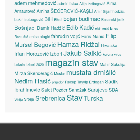
adem mehmedović
Alma
admir lisica
Alija Izetbegović
Amina ŠEĆEROVIĆ-KAŞLI
Arnautović
Amir Sijamhodžić.
bojan budimac
BiH
bakir izetbegović
Bosanski jezik
Bihać
Edib Kadić
Bošnjaci
Damir Hadžić
elvir resić
Enes
Filip
fahrudin vojić
Faris Nanić
enisa alagić
Ratkušić
Hamza Ridžal
Mursel Begović
Hrvatska
Jakub Salkić
Irfan Horozović
Izbori
korona virus
magazin stav
Mahir Sokolija
Lokalni izbori 2020
mustafa drnišlić
Mirza Skenderagić
Mostar
Nedim Hasić
Sadik
Recep Tayyip Erdogan
prijedor
Sarajevo
Ibrahimović
Sandžak
SDA
Safet Pozder
Stav
Turska
Srebrenica
Srbija
Sirija