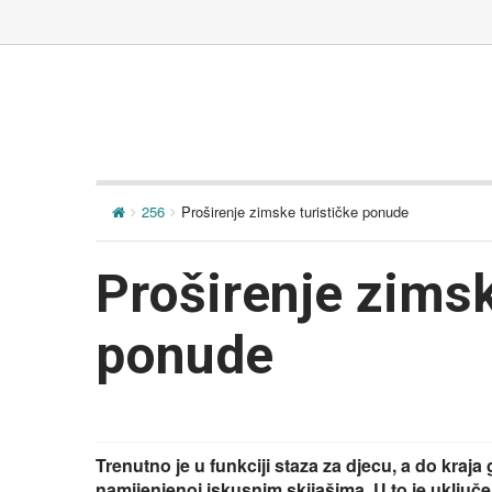
256
Proširenje zimske turističke ponude
Proširenje zimsk
ponude
Trenutno je u funkciji staza za djecu, a do kraja 
namijenjenoj iskusnim skijašima. U to je uključe