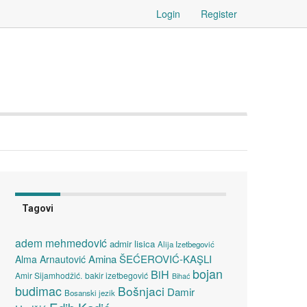
Login
Register
Tagovi
adem mehmedović
admir lisica
Alija Izetbegović
Amina ŠEĆEROVIĆ-KAŞLI
Alma Arnautović
bojan
BiH
Amir Sijamhodžić.
bakir izetbegović
Bihać
budimac
Bošnjaci
Damir
Bosanski jezik