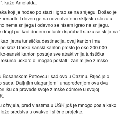
e”, kaže Amelaida.
ka koji je hodao po stazi i igrao se na snijegu. Došao je
iznenadio i doveo ga na novootvorenu skijašku stazu u
mo nema snijega i odavno se nisam igrao na snijegu.
e drugi put kad dođem odlučim isprobati stazu sa skijama.”
kao ljetna turistička destinacija, ovaj kanton ima
dine kroz Unsko-sanski kanton prošlo je oko 200.000
o-sanski kanton postaje sve atraktivnija turistička
e resurse uskoro bi mogao postati i zanimljivo zimsko
u Bosanskom Petrovcu i sad ovo u Cazinu. Riječ je o
i do sada. Daljnjim ulaganjem i unapređenjem ova dva
će priliku da provede svoje zimske odmore u svojoj
K.
u oživjela, pred vlastima u USK još je mnogo posla kako
lože sredstva u ovakve i slične projekte.