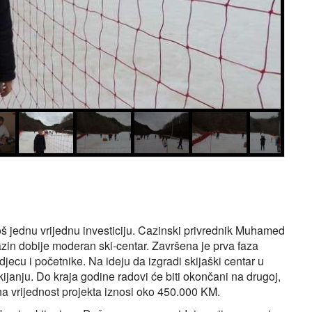
š jednu vrijednu investiciju. Cazinski privrednik Muhamed
azin dobije moderan ski‑centar. Završena je prva faza
jecu i početnike. Na ideju da izgradi skijaški centar u
anju. Do kraja godine radovi će biti okončani na drugoj,
a vrijednost projekta iznosi oko 450.000 KM.