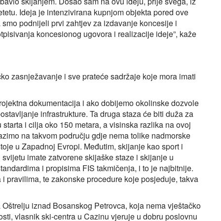
je bavio skijanjem. Došao sam na ovu ideju, prije svega, iz
etetu. Ideja je intenzivirana kupnjom objekta pored ove
a smo podnijeli prvi zahtjev za izdavanje koncesije i
otpisivanja koncesionog ugovora i realizacije ideje”, kaže
ačko zasnježavanje i sve prateće sadržaje koje mora imati
rojektna dokumentacija i ako dobijemo okolinske dozvole
postavljanje infrastrukture. Ta druga staza će biti duža za
u starta i cilja oko 150 metara, a visinska razlika na ovoj
 nalazimo na takvom području gdje nema tolike nadmorske
toje u Zapadnoj Evropi. Međutim, skijanje kao sport i
u svijetu imate zatvorene skijaške staze i skijanje u
tandardima i propisima FIS takmičenja, i to je najbitnije.
a i pravilima, te zakonske procedure koje posjeduje, takva
 na Oštrelju iznad Bosanskog Petrovca, koja nema vještačko
ti, vlasnik ski-centra u Cazinu vjeruje u dobru poslovnu