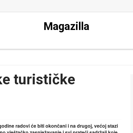
Magazilla
e turističke
godine radovi će biti okončani i na drugoj, većoj stazi
no vještačko zasnježavanje i svi prateći sadržaji koje