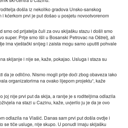
nik ski-centra u Cazinu.
 roditelja došla iz nekoliko gradova Unsko‑sanskog
i kćerkom prvi je put došao u posjetu novootvorenom
nd smo od prijatelja čuli za ovu skijašku stazu i došli smo
o super. Prije smo išli u Bosanski Petrovac na Oštrelj, ali
je ima vještački snijeg i zaista mogu samo uputiti pohvale
 skijanje i nije se, kaže, pokajao. Usluga i staza su
i da je odlično. Nismo mogli prije doći zbog obaveza iako
Hvala organizatorima na ovako lijepom projektu”, kaže
oj nije prvi put da skija, a ranije je s roditeljima odlazila
oživjela na stazi u Cazinu, kaže, uvjerilo ju je da je ovo
om odlazila na Vlašić. Danas sam prvi put došla ovdje i
o se tiče usluge, nije skupo. U ponudi imaju skijašku