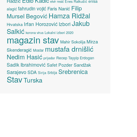
Edib Kadić
Hadžić
enisa
elvir resić
Enes Ratkušić
Filip
fahrudin vojić
Faris Nanić
alagić
Hamza Ridžal
Mursel Begović
Jakub
Irfan Horozović
Izbori
Hrvatska
Salkić
Lokalni izbori 2020
korona virus
magazin stav
Mirza
Mahir Sokolija
mustafa drnišlić
Skenderagić
Mostar
Nedim Hasić
Recep Tayyip Erdogan
prijedor
Sadik Ibrahimović
Sandžak
Safet Pozder
Srebrenica
Sarajevo
SDA
Srbija
Sirija
Stav
Turska