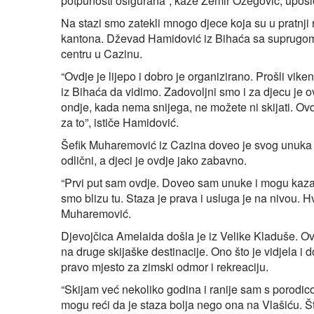
potpunosti osigurana”, kaže Zemir Ožegović, uposle
Na stazi smo zatekli mnogo djece koja su u pratnji
kantona. Dževad Hamidović iz Bihaća sa suprugom 
centru u Cazinu.
“Ovdje je lijepo i dobro je organizirano. Prošli vike
iz Bihaća da vidimo. Zadovoljni smo i za djecu je ov
ondje, kada nema snijega, ne možete ni skijati. Ovd
za to”, ističe Hamidović.
Šefik Muharemović iz Cazina doveo je svog unuka na
odlični, a djeci je ovdje jako zabavno.
“Prvi put sam ovdje. Doveo sam unuke i mogu kazat
smo blizu tu. Staza je prava i usluga je na nivou. 
Muharemović.
Djevojčica Amelaida došla je iz Velike Kladuše. Ovo j
na druge skijaške destinacije. Ono što je vidjela i d
pravo mjesto za zimski odmor i rekreaciju.
“Skijam već nekoliko godina i ranije sam s porodic
mogu reći da je staza bolja nego ona na Vlašiću. Št