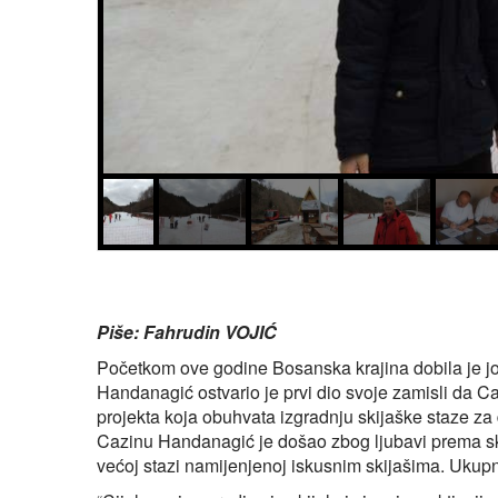
Piše: Fahrudin VOJIĆ
Početkom ove godine Bosanska krajina dobila je jo
Handanagić ostvario je prvi dio svoje zamisli da C
projekta koja obuhvata izgradnju skijaške staze za d
Cazinu Handanagić je došao zbog ljubavi prema skij
većoj stazi namijenjenoj iskusnim skijašima. Ukupn