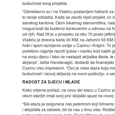
budućnost svog projekta.
“Odnedavno su i na Vlašiću postavljeni hidranti za 
to ranije odradila. Kada se završi cijeli projekt, on ć
sanskog kantona. Osim lokalnog stanovništva, naša c
mogućnosti da budemo konkurentni u odnosu na hrvat
od njih. Naš lift je u prosjeku za oko 70 posto jeft
Vlašiću je dnevna karta 30 KM, na Jahorini 55 KM i 
hobi i sport razvijemo ovdje u Cazinu i Krajini. To 
potrebno najprije razviti ljubav i naviku kod naših
na svoju djecu i tako će nastajati skijaške škole, t
skijanja”, ističe Handanagić, dodavši da finansijski
Cazinu nisu impresivni. “Ovo je mala staza koja može
budućnost i razvoj skijanja na ovom području, a sa
RADOST ZA DJECU I MLADE
Kako vrijeme prolazi, na novu ski-stazu u Cazinu p
okom starijih imali svoj prvi skijaški spust na novoj 
“Ski-staza je osigurana nas petericom koji brinemo 
i skijalište za odrasle, bit će nas u timu više. Rodit