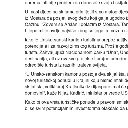
opremu, ali nije problem da donesete svoju i skijat
U masi djece na skijama primijetili smo malog dječa
iz Mostara da posjeti svog dedu koji ga je ugodno 
Cazinu. “Zovem se Arslan i dolazim iz Mostara. Ta
Lijepo mi je ovdje najviše zbog snijega, a možda s
Iako je Unsko-sanski kanton turistima prepoznatljiv 
potencijala i za razvoj zimskog turizma. Prošle go
turista. Zahvaljujući Nacionalnom parku “Una”, Unsk
destinacija, ali uz ovakve projekte i brojne prirodn
odredište turista iz raznih krajeva svijeta.
“U Unsko-sanskom kantonu postoje dva skijališta, 
novoj turističkoj ponudi u Krajini koju nismo imal
skijališta, veliki broj Krajišnika iz dijaspore imat 
domovini”, kaže Nijaz Kadirić, ministar privrede US
Kako bi ova vrsta turističke ponude u pravom smisl
bi se svim potencijalnim investitorima olakšalo da u