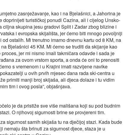
umjetno zasnježavanje, kao i na Bjelašnici, a Jahorina je
e doprinijeti turističkoj ponudi Cazina, ali i cijelog Unsko-
iljna skupina jesu gradovi Split i Zadar zbog blizine i
ska i evropska skijališta, jer ćemo biti mnogo povoljniji
iniji od ostalih. Mi trenutno imamo dnevnu kartu od 8 KM, na
na Bjelašnici 45 KM. Mi ćemo se truditi da skijanje kao
je proces, jer mi nismo imali takmičara odavde i sada je
 građana za ovom vrstom sporta, a onda će oni to prenositi
e ćemo s vremenom i u Krajini imati razvijene navike
 pokazatelji u ovih prvih mjesec dana rada ski-centra u
 primiti manji broj skijaša, ali djeca dolaze i tu vidim
mim tim i ovog posla”, objašnjava.
očelo je da pristiže sve više mališana koji su pod budnim
stazi. O njihovoj sigurnosti brine se provjereni tim.
za sigurnost samih skijaša tu na dječijoj stazi. Kada bude
elji nemaju šta brinuti za sigurnost djece, staza je u