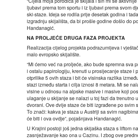
“Cijela moja porodica je skijala i sin mi se aktivni
ljubavi prema tom sportu i iz ljubavi prema svom dj
ski-staze. Ideja se rodila prije desetak godina i tad
izgradnju skijališta, da bi prošle godine došlo do p
Handanagić.
NA PROLJEĆE DRUGA FAZA PROJEKTA
Realizacija cijelog projekta podrazumijeva i vješt
malo evropsko skijalište.
“Mi ćemo već na proljeće, ako bude spremna sva p
i ostalu papirologiju, krenuti u prosijecanje staze i 
otprilike 5 ovih staza i bit će visinska razlika izmeđ
stazi između starta i cilja iznosi 8 metara. Mi se
visine u odnosu na alpske masive i masive koji pos
ulaganje u skijanje se nalazi u toj fazi da trenutno 
dvorani. Ove dvije staze će biti izgrađene po svim s
To znači: kakva je staza u Austriji sa svim nagibim
će biti i ova ovdje”, pojašnjava Handanagić.
U Krajini postoji još jedna skijaška staza s liftom
zasnježavanje kao ona u Cazinu. I zbog ove prednos