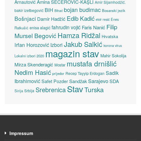
Amina ŠEĆEROVIĆ-KAŞLI
Arnautović
Amir Sijamhodžić.
bojan budimac
BiH
bakir izetbegović
Bosanski jezik
Bihać
Edib Kadić
Bošnjaci
Damir Hadžić
elvir resić
Enes
Filip
fahrudin vojić
Faris Nanić
enisa alagić
Ratkušić
Hamza Ridžal
Mursel Begović
Hrvatska
Jakub Salkić
Irfan Horozović
Izbori
korona virus
magazin stav
Mahir Sokolija
Lokalni izbori 2020
mustafa drnišlić
Mirza Skenderagić
Mostar
Nedim Hasić
Sadik
Recep Tayyip Erdogan
prijedor
Sarajevo
Ibrahimović
Sandžak
SDA
Safet Pozder
Stav
Turska
Srebrenica
Srbija
Sirija
Impressum