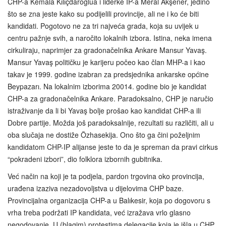
CHP-a Kemala Kılıçdaroğlua i liderke IP-a Meral Akşener, jedino
što se zna jeste kako su podijelili provincije, ali ne i ko će biti
kandidati. Pogotovo ne za tri najveća grada, koja su uvijek u
centru pažnje svih, a naročito lokalnih izbora. Istina, neka imena
cirkuliraju, naprimjer za gradonačelnika Ankare Mansur Yavaş.
Mansur Yavaş političku je karijeru počeo kao član MHP-a i kao
takav je 1999. godine izabran za predsjednika ankarske općine
Beypazarı. Na lokalnim izborima 20014. godine bio je kandidat
CHP-a za gradonačelnika Ankare. Paradoksalno, CHP je naručio
istraživanje da li bi Yavaş bolje prošao kao kandidat CHP-a ili
Dobre partije. Možda još paradoksalnije, rezultati su različiti, ali u
oba slučaja ne dostiže Özhasekija. Ono što ga čini poželjnim
kandidatom CHP-IP alijanse jeste to da je spreman da pravi cirkus
“pokradeni izbori”, dio folklora izbornih gubitnika.
Već način na koji je ta podjela, pardon trgovina oko provincija,
urađena izaziva nezadovoljstva u dijelovima CHP baze.
Provincijalna organizacija CHP-a u Balıkesir, koja po dogovoru s
vrha treba podržati IP kandidata, već izražava vrlo glasno
negodovanje. U (blagim) protestima delegacije koja je išla u CHP