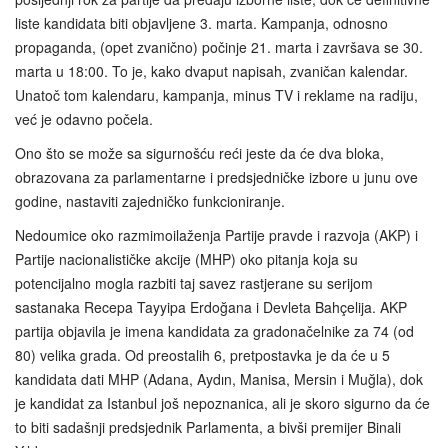
liste kandidata biti objavljene 3. marta. Kampanja, odnosno
propaganda, (opet zvanično) počinje 21. marta i završava se 30.
marta u 18:00. To je, kako dvaput napisah, zvaničan kalendar.
Unatoč tom kalendaru, kampanja, minus TV i reklame na radiju,
već je odavno počela.
Ono što se može sa sigurnošću reći jeste da će dva bloka,
obrazovana za parlamentarne i predsjedničke izbore u junu ove
godine, nastaviti zajedničko funkcioniranje.
Nedoumice oko razmimoilaženja Partije pravde i razvoja (AKP) i
Partije nacionalističke akcije (MHP) oko pitanja koja su
potencijalno mogla razbiti taj savez rastjerane su serijom
sastanaka Recepa Tayyipa Erdoğana i Devleta Bahçelija. AKP
partija objavila je imena kandidata za gradonačelnike za 74 (od
80) velika grada. Od preostalih 6, pretpostavka je da će u 5
kandidata dati MHP (Adana, Aydın, Manisa, Mersin i Muğla), dok
je kandidat za Istanbul još nepoznanica, ali je skoro sigurno da će
to biti sadašnji predsjednik Parlamenta, a bivši premijer Binali