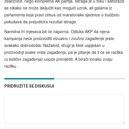
željeznice, nego kompletna AK partija. Istraga je u toku i sabotaža
se nikako ne može isključiti kao mogući uzrok, ali galama iz
parlamenta koja pravi cirkus od maratonske sjednice o budžetu
pokušava da prejudicira rezultat istrage.
Naredna tri mjeseca bit će naporna. Odluka AKP da njena
kampanja neće proizvoditi vizualno i zvučno zagađenje jeste
svakako dobrodošla. Nažalost, drugi je blok uspješan u
proizvodnji svake vrste zagađenja, pa je pitanje da li će se razlika
(u količini zagađenja) uopće primijetiti. A birači ionako znaju
razliku.
PRIDRUŽITE SE DISKUSIJI