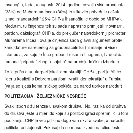
İhsanoğlu, tada, u augustu 2014. godine, osvojio više procenata
(38%) od Muharema İncea (30%) to slikovito potvrđuje (višak
iznad “standardnih” 25% CHP-a İhsanoğlu je dobio od MHP-a).
Međutim, tu činjenicu tek su sada naprasno primijetili “novinari”,
pardon, daktilografi CHP-a, do prekjučer najtvrdokorniji promoteri
Muharema İncea i ova je činjenica sada glavni argument protiv
kandidature narečenog za gradonačelnika (ni manje ni više)
Istanbula, za koju je İnce grebao i rukama i nogama, tvrdeći da
mu ona “pripada” zbog “uspjeha” na predsjedničkim izborima.
To je priča o unutarpartijskoj “demokratiji” CHP-a, partije čiji će
lider u koaliciji s Dobrom partijom “vratiti demokratiju” u Tursku
(valja se sjetiti kemalističkog pokliča “za narod uprkos narodu”).
POLITIZACIJA I ŽELJEZNIČKE NESREĆE
Svaki izbori dižu tenzije u svakom društvu. No, razlika od društva
do društva jeste u mjeri do koje su politički igrači spremni ići u tom
podizanju. CHP je već prilično dugo van okvira svake, a naročito
političke pristojnosti. Pokušaj da se mase izvedu na ulice jeste