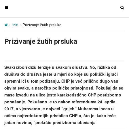
T
T
o
o
g
g
198
Prizivanje žutih prsluka
g
g
l
l
Prizivanje žutih prsluka
e
e
n
n
a
a
v
v
Svaki izbori dižu tenzije u svakom društvu. No, razlika od
i
i
društva do društva jeste u mjeri do koje su politički igrači
g
g
spremni ići u tom podizanju. CHP je već prilično dugo van
a
a
okvira svake, a naročito političke pristojnosti. Pokušaj da se
t
t
mase izvedu na ulice jeste karakteristično CHP postizborno
i
i
ponašanje. Pokušano je to nakon referenduma 24. aprila
o
o
2017, a vjerovatno je najveći “grijeh” Muharema İncea u
n
n
očima najtvrdokornijih pristalica CHP-a, što je, kako reče
jedan novinar, “prekršio predizborna obećanja