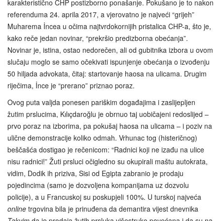
karakteristično CHP postizborno ponašanje. Pokušano je to nakon
referenduma 24. aprila 2017, a vjerovatno je najveći “grijeh”
Muharema İncea u očima najtvrdokornijih pristalica CHP-a, što je,
kako reče jedan novinar, “prekršio predizborna obećanja”.
Novinar je, istina, ostao nedorečen, ali od gubitnika izbora u ovom
slučaju moglo se samo očekivati ispunjenje obećanja o izvođenju
50 hiljada advokata, čitaj: startovanje haosa na ulicama. Drugim
riječima, İnce je “prerano” priznao poraz.
Ovog puta valjda ponesen pariškim događajima i zaslijepljen
žutim prslucima, Kılıçdaroğlu je obrnuo taj uobičajeni redoslijed –
prvo poraz na izborima, pa pokušaj haosa na ulicama – i poziv na
ulične demonstracije koliko odmah. Vrhunac tog (histeričnog)
beščašća dostigao je rečenicom: “Radnici koji ne izađu na ulice
nisu radnici!” Žuti prsluci očigledno su okupirali maštu autokrata,
vidim, Dodik ih priziva, Sisi od Egipta zabranio je prodaju
pojedincima (samo je dozvoljena kompanijama uz dozvolu
policije), a u Francuskoj su poskupjeli 100%. U turskoj najveća
online
trgovina bila je prinuđena da demantira vijest dnevnika
Takvim
da je prodaja žutih prsluka višestruko povećana i da su na