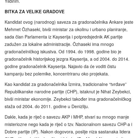
Yıldırım.
BITKA ZA VELIKE GRADOVE
Kandidat ovog (narodnog) saveza za gradonačelnika Ankare jeste
Mehmet Özhaseki, bivši ministar za okolinu i urbano planiranje,
sada član Parlamenta iz Kayserija i potpredsjednik AK partije
zadužen za lokalne administracije. Özhaseki ima mnogo
gradonačelničkog iskustva. Od 1994. do 1998. godine bio je
gradonačelnik historijskog jezgra Kayserija, a od 2004. do 2014.
godine gradonačelnik Kayserija. Najavio da će voditi čistu
kampanju bez polemike, koncentriranu oko projekata.
Kao kandidat za gradonačelnika İzmira, tradicionalne “tvrđave”
Republikanske narodne partije (CHP), istaknut je Nihat Zeybekci,
bivši ministar ekonomije. Zeybekci također ima gradonačelničkog
staža od 2004. do 2011. godine u Denizliju.
Dakle, kada je riječ o savezu AKP i MHP, stvari su mnogo manje
misteriozne nego kada je riječ o tzv. Nacionalnom savezu CHP-a i
Dobre partije (IP). Nakon dogovora, poslije niza sastanaka lidera