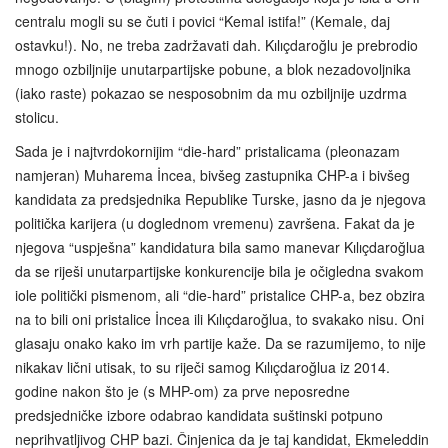
centralu mogli su se čuti i povici “Kemal istifa!” (Kemale, daj
ostavku!). No, ne treba zadržavati dah. Kılıçdaroğlu je prebrodio
mnogo ozbiljnije unutarpartijske pobune, a blok nezadovoljnika
(iako raste) pokazao se nesposobnim da mu ozbiljnije uzdrma
stolicu.
Sada je i najtvrdokornijim “die-hard” pristalicama (pleonazam
namjeran) Muharema İncea, bivšeg zastupnika CHP-a i bivšeg
kandidata za predsjednika Republike Turske, jasno da je njegova
politička karijera (u doglednom vremenu) završena. Fakat da je
njegova “uspješna” kandidatura bila samo manevar Kılıçdaroğlua
da se riješi unutarpartijske konkurencije bila je očigledna svakom
iole politički pismenom, ali “die-hard” pristalice CHP-a, bez obzira
na to bili oni pristalice İncea ili Kılıçdaroğlua, to svakako nisu. Oni
glasaju onako kako im vrh partije kaže. Da se razumijemo, to nije
nikakav lični utisak, to su riječi samog Kılıçdaroğlua iz 2014.
godine nakon što je (s MHP-om) za prve neposredne
predsjedničke izbore odabrao kandidata suštinski potpuno
neprihvatljivog CHP bazi. Činjenica da je taj kandidat, Ekmeleddin