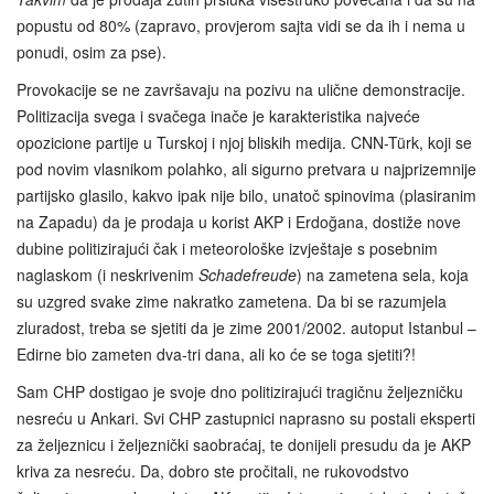
popustu od 80% (zapravo, provjerom sajta vidi se da ih i nema u
ponudi, osim za pse).
Provokacije se ne završavaju na pozivu na ulične demonstracije.
Politizacija svega i svačega inače je karakteristika najveće
opozicione partije u Turskoj i njoj bliskih medija. CNN-Türk, koji se
pod novim vlasnikom polahko, ali sigurno pretvara u najprizemnije
partijsko glasilo, kakvo ipak nije bilo, unatoč spinovima (plasiranim
na Zapadu) da je prodaja u korist AKP i Erdoğana, dostiže nove
dubine politizirajući čak i meteorološke izvještaje s posebnim
naglaskom (i neskrivenim
Schadefreude
) na zametena sela, koja
su uzgred svake zime nakratko zametena. Da bi se razumjela
zluradost, treba se sjetiti da je zime 2001/2002. autoput Istanbul –
Edirne bio zameten dva-tri dana, ali ko će se toga sjetiti?!
Sam CHP dostigao je svoje dno politizirajući tragičnu željezničku
nesreću u Ankari. Svi CHP zastupnici naprasno su postali eksperti
za željeznicu i željeznički saobraćaj, te donijeli presudu da je AKP
kriva za nesreću. Da, dobro ste pročitali, ne rukovodstvo