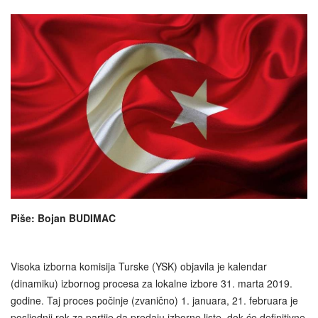
Piše: Bojan BUDIMAC
Visoka izborna komisija Turske (YSK) objavila je kalendar
(dinamiku) izbornog procesa za lokalne izbore 31. marta 2019.
godine. Taj proces počinje (zvanično) 1. januara, 21. februara je
posljednji rok za partije da predaju izborne liste, dok će definitivne