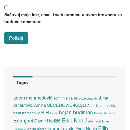
Sačuvaj moje ime, email i web stranicu u ovom browseru za
buduće komentare.
Tagovi
adem mehmedović
Alma
admir lisica
Alija Izetbegović
Amina ŠEĆEROVIĆ-KAŞLI
Arnautović
Amir Sijamhodžić.
bojan budimac
BiH
bakir izetbegović
Bosanski jezik
Bihać
Edib Kadić
Bošnjaci
Damir Hadžić
elvir resić
Enes
Filip
fahrudin vojić
Faris Nanić
enisa alagić
Ratkušić