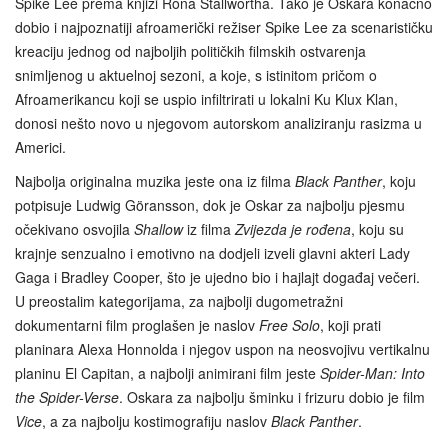
Spike Lee prema knjizi Rona Stallwortha. Tako je Oskara konačno
dobio i najpoznatiji afroamerički režiser Spike Lee za scenarističku
kreaciju jednog od najboljih političkih filmskih ostvarenja
snimljenog u aktuelnoj sezoni, a koje, s istinitom pričom o
Afroamerikancu koji se uspio infiltrirati u lokalni Ku Klux Klan,
donosi nešto novo u njegovom autorskom analiziranju rasizma u
Americi.
Najbolja originalna muzika jeste ona iz filma
Black Panther
, koju
potpisuje Ludwig Göransson, dok je Oskar za najbolju pjesmu
očekivano osvojila
Shallow
iz filma
Zvijezda je rođena
, koju su
krajnje senzualno i emotivno na dodjeli izveli glavni akteri Lady
Gaga i Bradley Cooper, što je ujedno bio i hajlajt događaj večeri.
U preostalim kategorijama, za najbolji dugometražni
dokumentarni film proglašen je naslov
Free Solo
, koji prati
planinara Alexa Honnolda i njegov uspon na neosvojivu vertikalnu
planinu El Capitan, a najbolji animirani film jeste
Spider-Man: Into
the Spider-Verse
. Oskara za najbolju šminku i frizuru dobio je film
Vice
, a za najbolju kostimografiju naslov
Black Panther
.