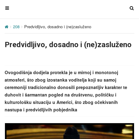
T
T
o
o
g
g
208
Predvidljivo, dosadno i (ne)zasluženo
g
g
l
l
Predvidljivo, dosadno i (ne)zasluženo
e
e
n
n
a
a
v
v
Ovogodišnja dodjela protekla je u mirnoj i monotonoj
i
i
atmosferi, što zbog izostanka voditelja koji su samoj
g
g
ceremoniji tradicionalno donosili prepoznatljiv karakter te
a
a
duhovit i šarmantan pogled na društvenu, političku i
t
t
kulturološku situaciju u Americi, što zbog očekivanih
i
i
nastupa i predvidljivih pobjednika
o
o
n
n