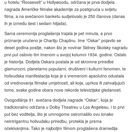
u hotelu “Roosevelt” u Hollywoodu, održana je prva dodjela
nagrada Američke filmske akademije za postignuća u svijetu
filma, a na svečanom banketu sudjelovalo je 250 članova (danas
ih je između šest i sedam hiljada).
Sama ceremonija proglašenja trajala je pet minuta, a prvo
priznanje uručeno je Charliju Chaplinu. Ime “Oskar” pojavilo se
deset godina poslije, nakon što je novinar Sidney Skolsky nagradu
prvi put oslovio tim imenom u svojoj kolumni 1934. godine. Ostalo
je historija. Dodjela Oskara postala je od skromne priredbe
glamurozni, planetarno popularni, društveni i kulturni fenomen, te
holivudska manifestacija koja je s vremenom apsolutno odustala
od vrednovanja filmske umjetnosti, ali koja, uprkos ili zahvaljujući
tome, svake godine obara nove rekorde televizijske gledanosti.
Ovogodišnja 91. svečana dodjela nagrade “Oskar”, koja je
tradicionalno održana u Dolby Theatreu u Los Angelesu, i to prvi
put bez voditelja, što je umnogome osiromašilo ovu ionako
neintrigantnu holivudsku priredbu, protekla je prema
očekivanjima. Tako je najboljim filmom proglašena dramedija