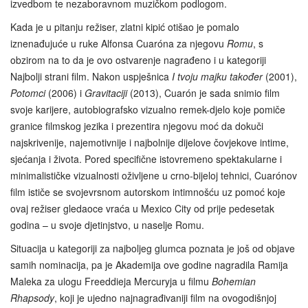
izvedbom te nezaboravnom muzičkom podlogom.
Kada je u pitanju režiser, zlatni kipić otišao je pomalo
iznenađujuće u ruke Alfonsa Cuaróna za njegovu
Romu
, s
obzirom na to da je ovo ostvarenje nagrađeno i u kategoriji
Najbolji strani film. Nakon uspješnica
I tvoju majku također
(2001),
Potomci
(2006) i
Gravitaciji
(2013), Cuarón je sada snimio film
svoje karijere, autobiografsko vizualno remek-djelo koje pomiče
granice filmskog jezika i prezentira njegovu moć da dokuči
najskrivenije, najemotivnije i najbolnije dijelove čovjekove intime,
sjećanja i života. Pored specifične istovremeno spektakularne i
minimalističke vizualnosti oživljene u crno-bijeloj tehnici, Cuarónov
film ističe se svojevrsnom autorskom intimnošću uz pomoć koje
ovaj režiser gledaoce vraća u Mexico City od prije pedesetak
godina – u svoje djetinjstvo, u naselje Romu.
Situacija u kategoriji za najboljeg glumca poznata je još od objave
samih nominacija, pa je Akademija ove godine nagradila Ramija
Maleka za ulogu Freeddieja Mercuryja u filmu
Bohemian
Rhapsody
, koji je ujedno najnagrađivaniji film na ovogodišnjoj