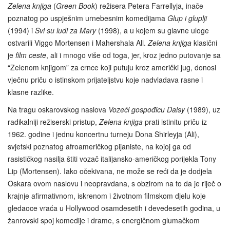
Zelena knjiga
(
Green Book
) režisera Petera Farrellyja, inače
poznatog po uspješnim urnebesnim komedijama
Glup i gluplji
(1994) i
Svi su ludi za Mary
(1998), a u kojem su glavne uloge
ostvarili Viggo Mortensen i Mahershala Ali.
Zelena knjiga
klasični
je
film ceste
, ali i mnogo više od toga, jer, kroz jedno putovanje sa
“Zelenom knjigom” za crnce koji putuju kroz američki jug, donosi
vječnu priču o istinskom prijateljstvu koje nadvladava rasne i
klasne razlike.
Na tragu oskarovskog naslova
Vozeći gospođicu Daisy
(1989), uz
radikalniji režiserski pristup,
Zelena knjiga
prati istinitu priču iz
1962. godine i jednu koncertnu turneju Dona Shirleyja (Ali),
svjetski poznatog afroameričkog pijaniste, na kojoj ga od
rasističkog nasilja štiti vozač italijansko-američkog porijekla Tony
Lip (Mortensen). Iako očekivana, ne može se reći da je dodjela
Oskara ovom naslovu i neopravdana, s obzirom na to da je riječ o
krajnje afirmativnom, iskrenom i životnom filmskom djelu koje
gledaoce vraća u Hollywood osamdesetih i devedesetih godina, u
žanrovski spoj komedije i drame, s energičnom glumačkom