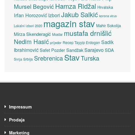
Hamza Ridžal
Mursel Begović
Hrvatska
Jakub Salkić
Irfan Horozović
Izbori
korona virus
magazin stav
Mahir Sokolija
Lokalni izbori 2020
mustafa drnišlić
Mirza Skenderagić
Mostar
Nedim Hasić
Sadik
Recep Tayyip Erdogan
prijedor
Sarajevo
Ibrahimović
Sandžak
SDA
Safet Pozder
Stav
Turska
Srebrenica
Srbija
Sirija
Impressum
Prodaja
Marketing