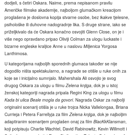
dodjeli, s četiri Oskara. Naime, prema nepisanom pravilu
Američke filmske akademije, najboljom glumačkom kreacijom
proglašena je doslovna kopija stvarne osobe, bez ikakve tjelesne,
psihološke ili duhovne nadogradnje lika. S druge strane, iako se
priželjkivalo da će Oskara konačno osvojiti Glenn Close, on je i
više nego opravdano pripao Oliviji Colman za ulogu luckaste i
bizarne engleske kraljice Anne u naslovu
Miljenica
Yorgosa
Lanthimosa.
U kategorijama najboljih sporednih glumaca također se nije
dogodilo ništa spektakularno, a nagrade se otišle u ruke onih za
koje se i inicijalno sumnjalo. Mahershala Ali osvojio je svog
drugog Oskara za ulogu u filmu
Zelena knjiga
, dok je u istoj
ženskoj kategoriji nagrada pripala Regini King za ulogu u filmu
Kada bi ulica Beale mogla da govori
. Nagrada Oskar za najbolji
originalni scenarij otišla je u ruke trojca Nicka Vallelongaa, Briana
Currieja i Petera Farrellyja za film
Zelena knjiga
, dok je najboljim
adaptiranim scenarijem proglašen onaj za film
BlacKkKlansman
,
koji potpisuju Charlie Wachtel, David Rabinowitz, Kevin Willmott i