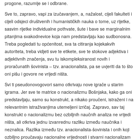
progone, razumije se i odbrane.
Sve to, zapravo, vapi za izučavanjem, a, nažalost, cijeli fakulteti i
cijeli odsjeci društvenih i humanističkih nauka o tome, uz rijetke,
sasvim rijetke individualne pothvate, šute i bave se marginalnim
pitanjima svakodnevice koja nam predstavljaju kao sudbonosna.
Treba pogledati tu općenitost, sva ta citiranja kojekakvih
autoriteta, treba vidjeti sve te etikete, sve te stokove adjektiva i
adjektivnih značenja, svu tu iskompleksiranost novih i
proračunatih šovinista – tzv. anacionalista, pa se uvjeriti da to što
oni pišu i govore ne vrijedi ništa.
Svi ti pseudonovogovori samo otkrivaju nove igrače u starim
igrama. Jer sve te matrice o nacionalizmu Bošnjaka, kako ga oni
predstavljaju, samo su konstrukt, a nikako proučeni, istraženi i na
relevantnim istraživanjima utemeljeni izričaj. Zapravo, sav taj
konstrukt o nacionalizmu bez ozbiljnih naučnih analiza ne vrijedi
ništa, ali otkriva jednu izvanrednu razliku između naučnika i
neznalica. Razlika između tzv. anacionalista-šovinista i onih koji
ozbiljno proučavaju nacionalne vrijednosti i stvarni nacionalizam