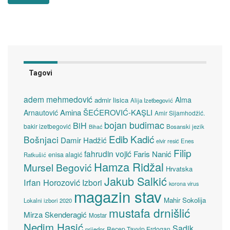
Tagovi
adem mehmedović
Alma
admir lisica
Alija Izetbegović
Amina ŠEĆEROVIĆ-KAŞLI
Arnautović
Amir Sijamhodžić.
bojan budimac
BiH
bakir izetbegović
Bosanski jezik
Bihać
Edib Kadić
Bošnjaci
Damir Hadžić
elvir resić
Enes
Filip
fahrudin vojić
Faris Nanić
enisa alagić
Ratkušić
Hamza Ridžal
Mursel Begović
Hrvatska
Jakub Salkić
Irfan Horozović
Izbori
korona virus
magazin stav
Mahir Sokolija
Lokalni izbori 2020
mustafa drnišlić
Mirza Skenderagić
Mostar
Nedim Hasić
Sadik
Recep Tayyip Erdogan
prijedor