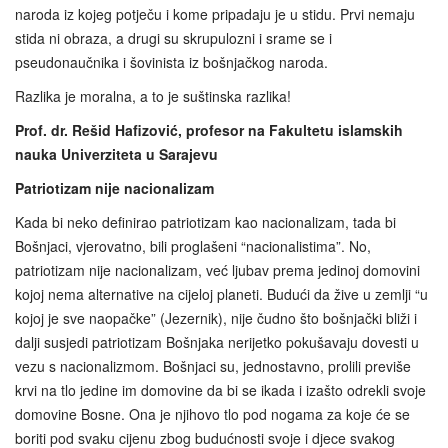
naroda iz kojeg potječu i kome pripadaju je u stidu. Prvi nemaju
stida ni obraza, a drugi su skrupulozni i srame se i
pseudonaučnika i šovinista iz bošnjačkog naroda.
Razlika je moralna, a to je suštinska razlika!
Prof. dr. Rešid Hafizović, profesor na Fakultetu islamskih
nauka Univerziteta u Sarajevu
Patriotizam nije nacionalizam
Kada bi neko definirao patriotizam kao nacionalizam, tada bi
Bošnjaci, vjerovatno, bili proglašeni “nacionalistima”. No,
patriotizam nije nacionalizam, već ljubav prema jedinoj domovini
kojoj nema alternative na cijeloj planeti. Budući da žive u zemlji “u
kojoj je sve naopačke” (Jezernik), nije čudno što bošnjački bliži i
dalji susjedi patriotizam Bošnjaka nerijetko pokušavaju dovesti u
vezu s nacionalizmom. Bošnjaci su, jednostavno, prolili previše
krvi na tlo jedine im domovine da bi se ikada i izašto odrekli svoje
domovine Bosne. Ona je njihovo tlo pod nogama za koje će se
boriti pod svaku cijenu zbog budućnosti svoje i djece svakog