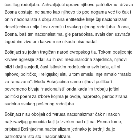
čestitog rodoljuba. Zahvaljujući upravo njihovu patriotizmu, država
Bosna opstaje, ne samo kao njihovo tlo pod nogama već tlo čak i
onih nacionalista s obiju strana entitetske linije čiji nacionalizam
desetljećima ubija i ovu zemlju i svakog njenog rodoljuba. A ona,
Bosna, baš tim nacionalistima, gle paradoksa, svaki dan uzvraća
lagodnim životom kakvom se nikada nisu nadali.
Bošnjaci su jedan tragičan narod evropskog tla. Tokom posljednje
krvave agresije izdali su ih svi: međunarodna zajednica, njihovi
bliži i dalji susjedi, čast istinskim rodoljubima svih boja, ali ni
njihovoj političkoj i religijskoj eliti, u tom smislu, nije nimalo “maslo
za ramazana”. Među Bošnjacima samo njihovi političari
povremeno bivaju “nacionalisti” onda kada im trebaju jeftini
politički poeni za izbore kojima je ovdje, naprosto, periodizirana
sudbina svakog poštenog rodoljuba.
Bošnjaci nisu oboljeli od “virusa nacionalizma” čak ni nakon
najkrvavijeg genocida koji je izvršen nad njima. Prema tome,
pripisati Bošnjacima nacionalizam jednako je tvrdnji da je
patriotizam isto što i nacionalizam.