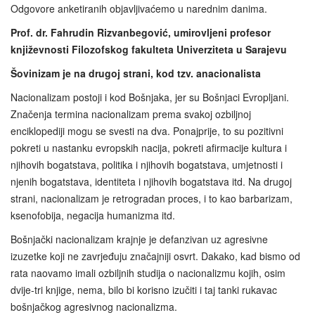
Odgovore anketiranih objavljivaćemo u narednim danima.
Prof. dr. Fahrudin Rizvanbegović, umirovljeni profesor
književnosti Filozofskog fakulteta Univerziteta u Sarajevu
Šovinizam je na drugoj strani, kod tzv. anacionalista
Nacionalizam postoji i kod Bošnjaka, jer su Bošnjaci Evropljani.
Značenja termina nacionalizam prema svakoj ozbiljnoj
enciklopediji mogu se svesti na dva. Ponajprije, to su pozitivni
pokreti u nastanku evropskih nacija, pokreti afirmacije kultura i
njihovih bogatstava, politika i njihovih bogatstava, umjetnosti i
njenih bogatstava, identiteta i njihovih bogatstava itd. Na drugoj
strani, nacionalizam je retrogradan proces, i to kao barbarizam,
ksenofobija, negacija humanizma itd.
Bošnjački nacionalizam krajnje je defanzivan uz agresivne
izuzetke koji ne zavrjeđuju značajniji osvrt. Dakako, kad bismo od
rata naovamo imali ozbiljnih studija o nacionalizmu kojih, osim
dvije-tri knjige, nema, bilo bi korisno izučiti i taj tanki rukavac
bošnjačkog agresivnog nacionalizma.