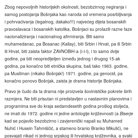
Zbog nepovoljnih historijskih okolnosti, bezobzirnog negiranja i
samog postojanja Bošnjaka kao naroda od vremena posrbljivanja
i pohrvaćivanja (legalnog, dakako!!!) najvećeg dijela bosanskih
pravoslavaca i bosanskih katolika, Bošnjaci su prolazili razne faze
nacionaliziranja i nacionalnog afirmiranja. Biti samo
muhamedanac, pa Bosanac (Kallay), biti Srbin i Hrvat, pa ili Srbin
ili Hrvat, biti zaista faktor ZAVNOBiH-a (i-i-i), i to samo dvije
godine, pa biti neopredijeljen između jednog i drugog 15-ak
godina, pa konačno biti etnička skupina, baš tako 1963. godine,
pa Musliman (nikako Bošnjak!) 1971. godine, pa genocid, pa
konačno ponovo Bošnjak, zaista je drama historije Bošnjaka.
Pravo je čudo da ta drama nije proizvela šovinističke pokrete širih
razmjera. Ne biti prisutan ni predstavljen u nastavnim planovima i
programima sve do kraja sedamdesetih godina prošlog stoljeća,
ne imati do 1972. godine ni jedne antologije književnosti (a
Biserje
kad se pojavilo bezobzirno i zavjerenički napali su Muhamed
Nuhić i Husein Tahmiščić, a stameno branio Branko Mikulić), ne
posvajati nikad ni jednog srpskog ili hrvatskog književnika, a svaki