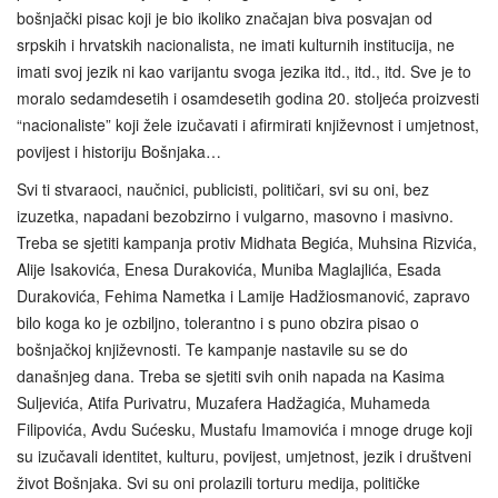
bošnjački pisac koji je bio ikoliko značajan biva posvajan od
srpskih i hrvatskih nacionalista, ne imati kulturnih institucija, ne
imati svoj jezik ni kao varijantu svoga jezika itd., itd., itd. Sve je to
moralo sedamdesetih i osamdesetih godina 20. stoljeća proizvesti
“nacionaliste” koji žele izučavati i afirmirati književnost i umjetnost,
povijest i historiju Bošnjaka…
Svi ti stvaraoci, naučnici, publicisti, političari, svi su oni, bez
izuzetka, napadani bezobzirno i vulgarno, masovno i masivno.
Treba se sjetiti kampanja protiv Midhata Begića, Muhsina Rizvića,
Alije Isakovića, Enesa Durakovića, Muniba Maglajlića, Esada
Durakovića, Fehima Nametka i Lamije Hadžiosmanović, zapravo
bilo koga ko je ozbiljno, tolerantno i s puno obzira pisao o
bošnjačkoj književnosti. Te kampanje nastavile su se do
današnjeg dana. Treba se sjetiti svih onih napada na Kasima
Suljevića, Atifa Purivatru, Muzafera Hadžagića, Muhameda
Filipovića, Avdu Sućesku, Mustafu Imamovića i mnoge druge koji
su izučavali identitet, kulturu, povijest, umjetnost, jezik i društveni
život Bošnjaka. Svi su oni prolazili torturu medija, političke