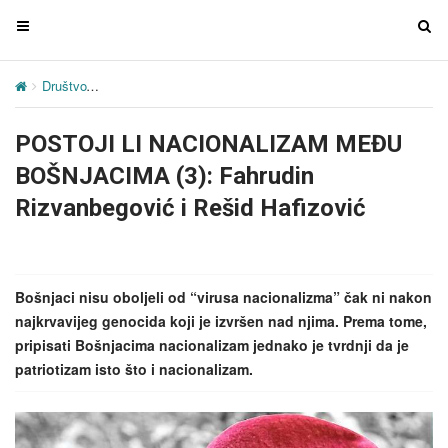
T
T
o
o
g
g
Društvo
POSTOJI LI NACIONALIZAM MEĐU BOŠNJACIMA (3): Fahrud
g
g
l
l
POSTOJI LI NACIONALIZAM MEĐU
e
e
n
n
BOŠNJACIMA (3): Fahrudin
a
a
Rizvanbegović i Rešid Hafizović
v
v
i
i
g
g
a
a
Bošnjaci nisu oboljeli od “virusa nacionalizma” čak ni nakon
t
t
najkrvavijeg genocida koji je izvršen nad njima. Prema tome,
i
i
pripisati Bošnjacima nacionalizam jednako je tvrdnji da je
o
o
patriotizam isto što i nacionalizam.
n
n