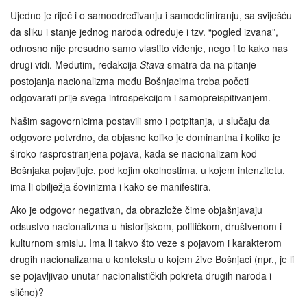
Ujedno je riječ i o samoodređivanju i samodefiniranju, sa sviješću
da sliku i stanje jednog naroda određuje i tzv. “pogled izvana”,
odnosno nije presudno samo vlastito viđenje, nego i to kako nas
drugi vidi. Međutim, redakcija
Stava
smatra da na pitanje
postojanja nacionalizma među Bošnjacima treba početi
odgovarati prije svega introspekcijom i samopreispitivanjem.
Našim sagovornicima postavili smo i potpitanja, u slučaju da
odgovore potvrdno, da objasne koliko je dominantna i koliko je
široko rasprostranjena pojava, kada se nacionalizam kod
Bošnjaka pojavljuje, pod kojim okolnostima, u kojem intenzitetu,
ima li obilježja šovinizma i kako se manifestira.
Ako je odgovor negativan, da obrazlože čime objašnjavaju
odsustvo nacionalizma u historijskom, političkom, društvenom i
kulturnom smislu. Ima li takvo što veze s pojavom i karakterom
drugih nacionalizama u kontekstu u kojem žive Bošnjaci (npr., je li
se pojavljivao unutar nacionalističkih pokreta drugih naroda i
slično)?