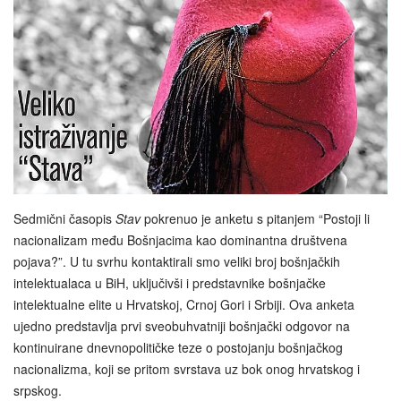
Sedmični časopis
Stav
pokrenuo je anketu s pitanjem “Postoji li
nacionalizam među Bošnjacima kao dominantna društvena
pojava?”. U tu svrhu kontaktirali smo veliki broj bošnjačkih
intelektualaca u BiH, uključivši i predstavnike bošnjačke
intelektualne elite u Hrvatskoj, Crnoj Gori i Srbiji. Ova anketa
ujedno predstavlja prvi sveobuhvatniji bošnjački odgovor na
kontinuirane dnevnopolitičke teze o postojanju bošnjačkog
nacionalizma, koji se pritom svrstava uz bok onog hrvatskog i
srpskog.