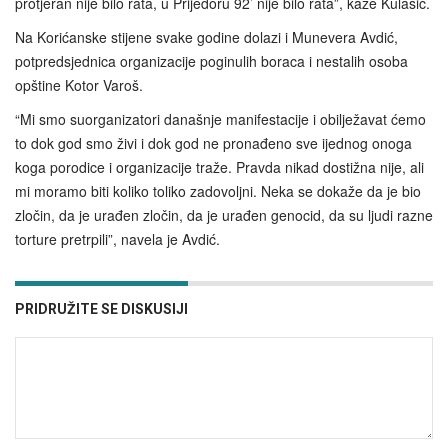
protjeran nije bilo rata, u Prijedoru 92’ nije bilo rata”, kaže Kulašić.
Na Korićanske stijene svake godine dolazi i Munevera Avdić,
potpredsjednica organizacije poginulih boraca i nestalih osoba
opštine Kotor Varoš.
“Mi smo suorganizatori današnje manifestacije i obilježavat ćemo
to dok god smo živi i dok god ne pronađeno sve ijednog onoga
koga porodice i organizacije traže. Pravda nikad dostižna nije, ali
mi moramo biti koliko toliko zadovoljni. Neka se dokaže da je bio
zločin, da je urađen zločin, da je urađen genocid, da su ljudi razne
torture pretrpili”, navela je Avdić.
PRIDRUŽITE SE DISKUSIJI