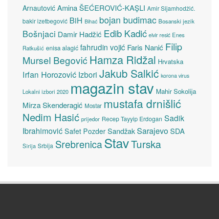
Amina ŠEĆEROVIĆ-KAŞLI
Arnautović
Amir Sijamhodžić.
bojan budimac
BiH
bakir izetbegović
Bosanski jezik
Bihać
Edib Kadić
Bošnjaci
Damir Hadžić
elvir resić
Enes
Filip
fahrudin vojić
Faris Nanić
enisa alagić
Ratkušić
Hamza Ridžal
Mursel Begović
Hrvatska
Jakub Salkić
Irfan Horozović
Izbori
korona virus
magazin stav
Mahir Sokolija
Lokalni izbori 2020
mustafa drnišlić
Mirza Skenderagić
Mostar
Nedim Hasić
Sadik
Recep Tayyip Erdogan
prijedor
Sarajevo
Ibrahimović
Sandžak
SDA
Safet Pozder
Stav
Turska
Srebrenica
Srbija
Sirija