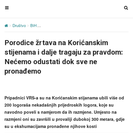
T
T
o
o
g
g
Društvo
BiH
Porodice žrtava na Korićanskim stijenama i dalje t
g
g
l
l
Porodice žrtava na Korićanskim
e
e
n
n
stijenama i dalje tragaju za pravdom:
a
a
Nećemo odustati dok sve ne
v
v
pronađemo
i
i
g
g
a
a
t
t
Pripadnici VRS-a su na Korićanskim stijanama ubili više od
i
i
200 logoraša nekadašnjih prijedroskih logora, koje su
o
o
navodno poveli s namjerom da ih razmjene. Umjesto na
n
n
razmjeni oni su završili u provaliji dubokoj 300 metara, gdje
su u ekshumacijama pronađene njihove kosti