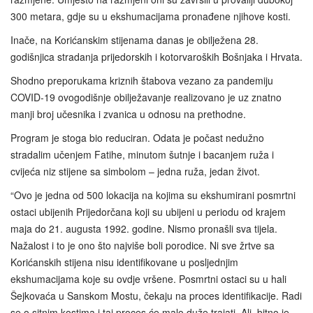
300 metara, gdje su u ekshumacijama pronađene njihove kosti.
Inače, na Korićanskim stijenama danas je obilježena 28.
godišnjica stradanja prijedorskih i kotorvaroških Bošnjaka i Hrvata.
Shodno preporukama kriznih štabova vezano za pandemiju
COVID-19 ovogodišnje obilježavanje realizovano je uz znatno
manji broj učesnika i zvanica u odnosu na prethodne.
Program je stoga bio reduciran. Odata je počast nedužno
stradalim učenjem Fatihe, minutom šutnje i bacanjem ruža i
cvijeća niz stijene sa simbolom – jedna ruža, jedan život.
“Ovo je jedna od 500 lokacija na kojima su ekshumirani posmrtni
ostaci ubijenih Prijedorčana koji su ubijeni u periodu od krajem
maja do 21. augusta 1992. godine. Nismo pronašli sva tijela.
Nažalost i to je ono što najviše boli porodice. Ni sve žrtve sa
Korićanskih stijena nisu identifikovane u posljednjim
ekshumacijama koje su ovdje vršene. Posmrtni ostaci su u hali
Šejkovaća u Sanskom Mostu, čekaju na proces identifikacije. Radi
se o sitnim kostima i taj proces će malo duže trajati. Ali, bitno je