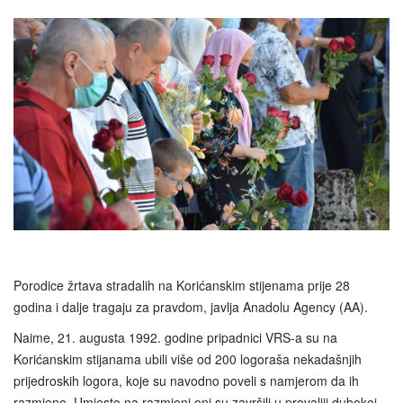
Porodice žrtava stradalih na Korićanskim stijenama prije 28
godina i dalje tragaju za pravdom, javlja Anadolu Agency (AA).
Naime, 21. augusta 1992. godine pripadnici VRS-a su na
Korićanskim stijanama ubili više od 200 logoraša nekadašnjih
prijedroskih logora, koje su navodno poveli s namjerom da ih
razmjene. Umjesto na razmjeni oni su završili u provaliji dubokoj