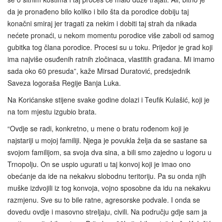
da je pronađeno bilo koliko i bilo šta da porodice dobiju taj
konačni smiraj jer tragati za nekim i dobiti taj strah da nikada
nećete pronaći, u nekom momentu porodice više zaboli od samog
gubitka tog člana porodice. Procesi su u toku. Prijedor je grad koji
ima najviše osuđenih ratnih zločinaca, vlastitih građana. Mi imamo
sada oko 60 presuda”, kaže Mirsad Duratović, predsjednik
Saveza logoraša Regije Banja Luka.
Na Korićanske stijene svake godine dolazi i Teufik Kulašić, koji je
na tom mjestu izgubio brata.
“Ovdje se radi, konkretno, u mene o bratu rođenom koji je
najstariji u mojoj familiji. Njega je povukla želja da se sastane sa
svojom familijom, sa svoja dva sina, a bili smo zajedno u logoru u
Trnopolju. On se uspio ugurati u taj konvoj koji je imao ono
obećanje da ide na nekakvu slobodnu teritoriju. Pa su onda njih
muške izdvojili iz tog konvoja, vojno sposobne da idu na nekakvu
razmjenu. Sve su to bile ratne, agresorske podvale. I onda se
dovedu ovdje i masovno streljaju, civili. Na području gdje sam ja