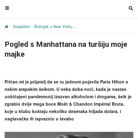
T
T
o
o
g
g
Stajališta
Bošnjak u New Yorku
Pogled s Manhattana na turšiju m
g
g
l
l
Pogled s Manhattana na turšiju moje
e
e
n
n
majke
a
a
v
v
i
i
g
g
Pričao mi je prijatelj da se tu jednom pojavila Paris Hilton s
a
a
nekim arapskim šeikom. U neka doba noći, kada je nastao
t
t
uobičajeni pandemonij izazvan alkoholom i drogama, šeik je
i
i
zgrabio dvije mega boce Moët & Chandon Impérial Bruta,
o
o
koje u klubu koštaju nekoliko desetaka hiljada dolara, i
n
n
naglavačke ih ispraznio u lavabo