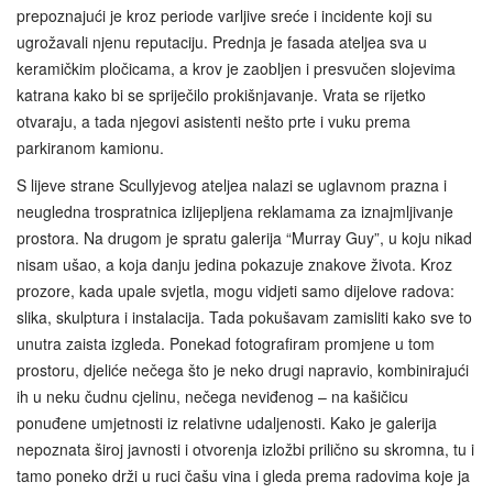
prepoznajući je kroz periode varljive sreće i incidente koji su
ugrožavali njenu reputaciju. Prednja je fasada ateljea sva u
keramičkim pločicama, a krov je zaobljen i presvučen slojevima
katrana kako bi se spriječilo prokišnjavanje. Vrata se rijetko
otvaraju, a tada njegovi asistenti nešto prte i vuku prema
parkiranom kamionu.
S lijeve strane Scullyjevog ateljea nalazi se uglavnom prazna i
neugledna trospratnica izlijepljena reklamama za iznajmljivanje
prostora. Na drugom je spratu galerija “Murray Guy”, u koju nikad
nisam ušao, a koja danju jedina pokazuje znakove života. Kroz
prozore, kada upale svjetla, mogu vidjeti samo dijelove radova:
slika, skulptura i instalacija. Tada pokušavam zamisliti kako sve to
unutra zaista izgleda. Ponekad fotografiram promjene u tom
prostoru, djeliće nečega što je neko drugi napravio, kombinirajući
ih u neku čudnu cjelinu, nečega neviđenog – na kašičicu
ponuđene umjetnosti iz relativne udaljenosti. Kako je galerija
nepoznata široj javnosti i otvorenja izložbi prilično su skromna, tu i
tamo poneko drži u ruci čašu vina i gleda prema radovima koje ja