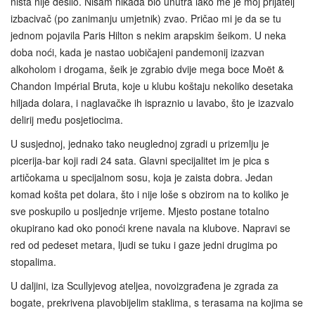
ništa nije desilo. Nisam nikada bio unutra iako me je moj prijatelj
izbacivač (po zanimanju umjetnik) zvao. Pričao mi je da se tu
jednom pojavila Paris Hilton s nekim arapskim šeikom. U neka
doba noći, kada je nastao uobičajeni pandemonij izazvan
alkoholom i drogama, šeik je zgrabio dvije mega boce Moët &
Chandon Impérial Bruta, koje u klubu koštaju nekoliko desetaka
hiljada dolara, i naglavačke ih ispraznio u lavabo, što je izazvalo
delirij među posjetiocima.
U susjednoj, jednako tako neuglednoj zgradi u prizemlju je
picerija-bar koji radi 24 sata. Glavni specijalitet im je pica s
artičokama u specijalnom sosu, koja je zaista dobra. Jedan
komad košta pet dolara, što i nije loše s obzirom na to koliko je
sve poskupilo u posljednje vrijeme. Mjesto postane totalno
okupirano kad oko ponoći krene navala na klubove. Napravi se
red od pedeset metara, ljudi se tuku i gaze jedni drugima po
stopalima.
U daljini, iza Scullyjevog ateljea, novoizgrađena je zgrada za
bogate, prekrivena plavobijelim staklima, s terasama na kojima se