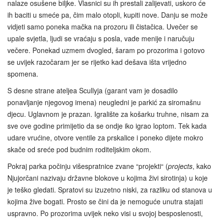
nalaze osušene biljke. Vlasnici su ih prestali zalijevati, uskoro će
ih baciti u smeće pa, čim malo otopli, kupiti nove. Danju se može
vidjeti samo poneka mačka na prozoru ili čistačica. Uvečer se
upale svjetla, ljudi se vraćaju s posla, vade menije i naručuju
večere. Ponekad uzmem dvogled, šaram po prozorima i gotovo
se uvijek razočaram jer se rijetko kad dešava išta vrijedno
spomena.
S desne strane ateljea Scullyja (garant vam je dosadilo
ponavljanje njegovog imena) neugledni je parkić za siromašnu
djecu. Uglavnom je prazan. Igralište za košarku truhne, nisam za
sve ove godine primijetio da se ondje iko igrao loptom. Tek kada
udare vrućine, otvore ventile za prskalice i poneko dijete mokro
skače od sreće pod budnim roditeljskim okom.
Pokraj parka počinju višespratnice zvane “projekti“ (
projects
, kako
Njujorčani nazivaju državne blokove u kojima živi sirotinja) u koje
je teško gledati. Spratovi su izuzetno niski, za razliku od stanova u
kojima žive bogati. Prosto se čini da je nemoguće unutra stajati
uspravno. Po prozorima uvijek neko visi u svojoj besposlenosti,