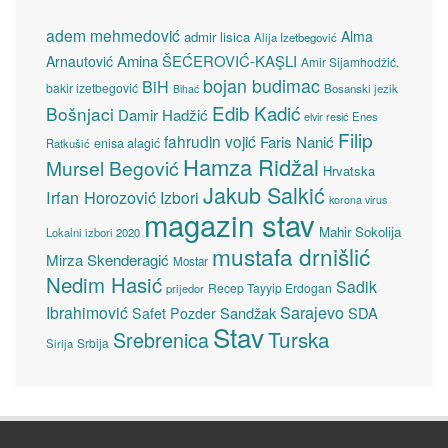
adem mehmedović
Alma
admir lisica
Alija Izetbegović
Amina ŠEĆEROVIĆ-KAŞLI
Arnautović
Amir Sijamhodžić.
bojan budimac
BiH
bakir izetbegović
Bosanski jezik
Bihać
Edib Kadić
Bošnjaci
Damir Hadžić
elvir resić
Enes
Filip
fahrudin vojić
Faris Nanić
enisa alagić
Ratkušić
Hamza Ridžal
Mursel Begović
Hrvatska
Jakub Salkić
Irfan Horozović
Izbori
korona virus
magazin stav
Mahir Sokolija
Lokalni izbori 2020
mustafa drnišlić
Mirza Skenderagić
Mostar
Nedim Hasić
Sadik
Recep Tayyip Erdogan
prijedor
Sarajevo
Ibrahimović
Sandžak
SDA
Safet Pozder
Stav
Turska
Srebrenica
Srbija
Sirija