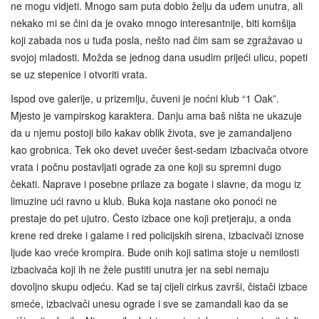
ne mogu vidjeti. Mnogo sam puta dobio želju da uđem unutra, ali
nekako mi se čini da je ovako mnogo interesantnije, biti komšija
koji zabada nos u tuđa posla, nešto nad čim sam se zgražavao u
svojoj mladosti. Možda se jednog dana usudim prijeći ulicu, popeti
se uz stepenice i otvoriti vrata.
Ispod ove galerije, u prizemlju, čuveni je noćni klub “1 Oak”.
Mjesto je vampirskog karaktera. Danju ama baš ništa ne ukazuje
da u njemu postoji bilo kakav oblik života, sve je zamandaljeno
kao grobnica. Tek oko devet uvečer šest-sedam izbacivača otvore
vrata i počnu postavljati ograde za one koji su spremni dugo
čekati. Naprave i posebne prilaze za bogate i slavne, da mogu iz
limuzine ući ravno u klub. Buka koja nastane oko ponoći ne
prestaje do pet ujutro. Često izbace one koji pretjeraju, a onda
krene red dreke i galame i red policijskih sirena, izbacivači iznose
ljude kao vreće krompira. Bude onih koji satima stoje u nemilosti
izbacivača koji ih ne žele pustiti unutra jer na sebi nemaju
dovoljno skupu odjeću. Kad se taj cijeli cirkus završi, čistači izbace
smeće, izbacivači unesu ograde i sve se zamandali kao da se