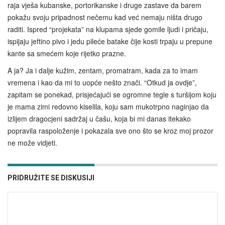
raja vješa kubanske, portorikanske i druge zastave da barem
pokažu svoju pripadnost nečemu kad već nemaju ništa drugo
raditi. Ispred “projekata” na klupama sjede gomile ljudi i pričaju,
ispijaju jeftino pivo i jedu pileće batake čije kosti trpaju u prepune
kante sa smećem koje rijetko prazne.
A ja? Ja i dalje kužim, zentam, promatram, kada za to imam
vremena i kao da mi to uopće nešto znači. “Otkud ja ovdje”,
zapitam se ponekad, prisjećajući se ogromne tegle s turšijom koju
je mama zimi redovno kiselila, koju sam mukotrpno naginjao da
izlijem dragocjeni sadržaj u čašu, koja bi mi danas itekako
popravila raspoloženje i pokazala sve ono što se kroz moj prozor
ne može vidjeti.
PRIDRUŽITE SE DISKUSIJI