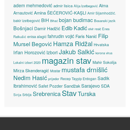
adem mehmedović
Alma
admir lisica
Alija Izetbegović
Amina ŠEĆEROVIĆ-KAŞLI
Arnautović
Amir Sijamhodžić.
bojan budimac
BiH
bakir izetbegović
Bosanski jezik
Bihać
Edib Kadić
Bošnjaci
Damir Hadžić
elvir resić
Enes
Filip
fahrudin vojić
Faris Nanić
enisa alagić
Ratkušić
Hamza Ridžal
Mursel Begović
Hrvatska
Jakub Salkić
Irfan Horozović
Izbori
korona virus
magazin stav
Mahir Sokolija
Lokalni izbori 2020
mustafa drnišlić
Mirza Skenderagić
Mostar
Nedim Hasić
Sadik
Recep Tayyip Erdogan
prijedor
Sarajevo
Ibrahimović
Sandžak
SDA
Safet Pozder
Stav
Turska
Srebrenica
Srbija
Sirija