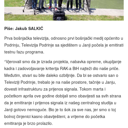
Piše: Jakub SALKIĆ
Prva bošnjačka televizija, odnosno prvi bošnjački medij općenito u
Podrinju, Televizija Podrinje sa sjedištem u Janji počela je emitirati
testnu fazu programa.
“Vjerovali smo da je izrada projekta, nabavka opreme, okupljanje
kadra i zadovoljavanje kriterija RAK-a BiH najteži dio naše priče.
Međutim, stvari su bile daleko ozbiljnije. Da bi se ostvario san o
Televiziji Podrinje, trebalo je na naše prostore, tačnije u Janju,
dovesti infrastrukturu za prijenos signala. Tokom marta i
početkom aprila ove godine dobijali smo obavijesti sa svih strana
da je emitiranje i prijenos signala iz našeg centralnog studija u
Janji gotovo nemoguće. Bio je to šok za sve nas, jer smo o toj
bolnoj činjenici kasno obaviješteni, a vrijeme do početka
emitiranja je brzo prolazilo.