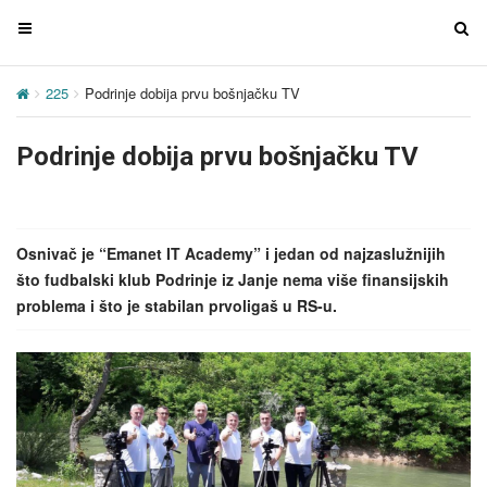
T
T
o
o
g
g
225
Podrinje dobija prvu bošnjačku TV
g
g
l
l
Podrinje dobija prvu bošnjačku TV
e
e
n
n
a
a
v
v
Osnivač je “Emanet IT Academy” i jedan od najzaslužnijih
i
i
što fudbalski klub Podrinje iz Janje nema više finansijskih
g
g
problema i što je stabilan prvoligaš u RS-u.
a
a
t
t
i
i
o
o
n
n