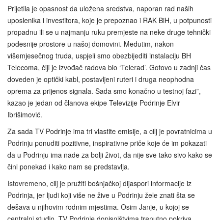
Prijetila je opasnost da uložena sredstva, naporan rad naših
uposlenika i investitora, koje je prepoznao i RAK BiH, u potpunosti
propadnu ili se u najmanju ruku premjeste na neke druge tehnički
podesnije prostore u našoj domovini. Međutim, nakon
višemjesečnog truda, uspjeli smo obezbijediti instalaciju BH
Telecoma, čiji je izvođač radova bio ‘Telerad’. Gotovo u zadnji čas
doveden je optički kabl, postavljeni ruteri i druga neophodna
oprema za prijenos signala. Sada smo konačno u testnoj fazi”,
kazao je jedan od članova ekipe Televizije Podrinje Elvir
Ibrišimović.
Za sada TV Podrinje ima tri vlastite emisije, a cilj je povratnicima u
Podrinju ponuditi pozitivne, inspirativne priče koje će im pokazati
da u Podrinju ima nade za bolji život, da nije sve tako sivo kako se
čini ponekad i kako nam se predstavlja.
Istovremeno, cilj je pružiti bošnjačkoj dijaspori informacije iz
Podrinja, jer ljudi koji više ne žive u Podrinju žele znati šta se
dešava u njihovim rodnim mjestima. Osim Janje, u kojoj se
centralni studio, TV Podrinje dopisništvima trenutno pokriva