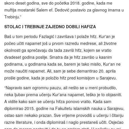
skoro deset godina, sve do početka 2018. godine, kada me
muftija mostarski Salem ef. Dedović postavio za glavnog imama u
Trebinju.”
STOLAC I TREBINJE ZAJEDNO DOBILI HAFIZA
Baš u tom periodu Fazlagić i završava i polaže hifz. Kur'an je
počeo učiti napamet još u prvom razredu medrese, ali životne
okolnosti ga sprečavaju da tada završi hifz, kojem se vratio
dvadeset godina poslije. Smatra da je hifz završio u kasnim
godinama, u godinama kada se, barem je tako mislio, Kur'an ne
može naučiti napamet. Ali, sam je sebe demantirao 20. aprila
prošle godine, kada je položio hifz pred komisijom u Sarajevu.
“Napravio sam ogromnu pauzu, ali nešto se u meni probudilo,
neka ljubav prema učenju Kur'ana napamet, teško je to objasniti.
A vidite kako sam se učenju hifza ponovo vratio. Kada sam
diplomirao 2015. godine na Fakultetu islamskih nauka u Sarajevu,
ostao sam nekako prazan. Sve vrijeme provodiš u učenju i čitanju
razne literature, i onda diplomiraš i naglo prestaneš učiti. Osjećao
sam da moram nastaviti i da tu ne smijem stati. U početku su mi