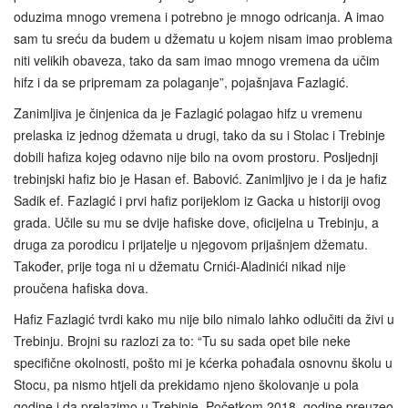
oduzima mnogo vremena i potrebno je mnogo odricanja. A imao
sam tu sreću da budem u džematu u kojem nisam imao problema
niti velikih obaveza, tako da sam imao mnogo vremena da učim
hifz i da se pripremam za polaganje”, pojašnjava Fazlagić.
Zanimljiva je činjenica da je Fazlagić polagao hifz u vremenu
prelaska iz jednog džemata u drugi, tako da su i Stolac i Trebinje
dobili hafiza kojeg odavno nije bilo na ovom prostoru. Posljednji
trebinjski hafiz bio je Hasan ef. Babović. Zanimljivo je i da je hafiz
Sadik ef. Fazlagić i prvi hafiz porijeklom iz Gacka u historiji ovog
grada. Učile su mu se dvije hafiske dove, oficijelna u Trebinju, a
druga za porodicu i prijatelje u njegovom prijašnjem džematu.
Također, prije toga ni u džematu Crnići-Aladinići nikad nije
proučena hafiska dova.
Hafiz Fazlagić tvrdi kako mu nije bilo nimalo lahko odlučiti da živi u
Trebinju. Brojni su razlozi za to: “Tu su sada opet bile neke
specifične okolnosti, pošto mi je kćerka pohađala osnovnu školu u
Stocu, pa nismo htjeli da prekidamo njeno školovanje u pola
godine i da prelazimo u Trebinje. Početkom 2018. godine preuzeo