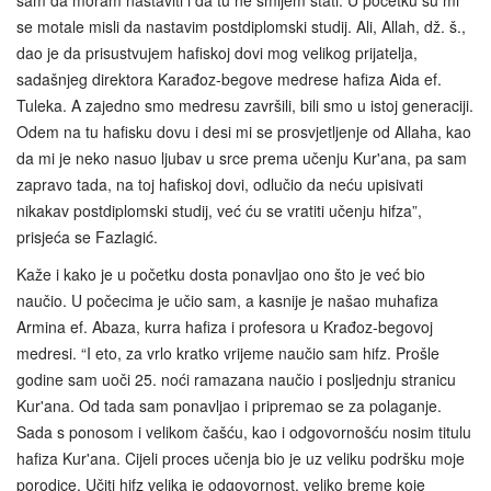
se motale misli da nastavim postdiplomski studij. Ali, Allah, dž. š.,
dao je da prisustvujem hafiskoj dovi mog velikog prijatelja,
sadašnjeg direktora Karađoz-begove medrese hafiza Aida ef.
Tuleka. A zajedno smo medresu završili, bili smo u istoj generaciji.
Odem na tu hafisku dovu i desi mi se prosvjetljenje od Allaha, kao
da mi je neko nasuo ljubav u srce prema učenju Kur'ana, pa sam
zapravo tada, na toj hafiskoj dovi, odlučio da neću upisivati
nikakav postdiplomski studij, već ću se vratiti učenju hifza”,
prisjeća se Fazlagić.
Kaže i kako je u početku dosta ponavljao ono što je već bio
naučio. U počecima je učio sam, a kasnije je našao muhafiza
Armina ef. Abaza, kurra hafiza i profesora u Krađoz-begovoj
medresi. “I eto, za vrlo kratko vrijeme naučio sam hifz. Prošle
godine sam uoči 25. noći ramazana naučio i posljednju stranicu
Kur'ana. Od tada sam ponavljao i pripremao se za polaganje.
Sada s ponosom i velikom čašću, kao i odgovornošću nosim titulu
hafiza Kur'ana. Cijeli proces učenja bio je uz veliku podršku moje
porodice. Učiti hifz velika je odgovornost, veliko breme koje