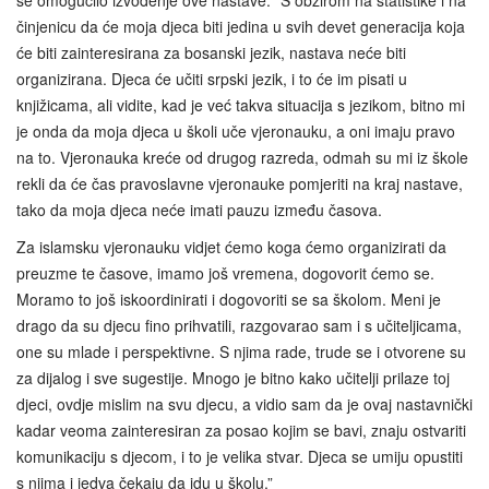
činjenicu da će moja djeca biti jedina u svih devet generacija koja
će biti zainteresirana za bosanski jezik, nastava neće biti
organizirana. Djeca će učiti srpski jezik, i to će im pisati u
knjižicama, ali vidite, kad je već takva situacija s jezikom, bitno mi
je onda da moja djeca u školi uče vjeronauku, a oni imaju pravo
na to. Vjeronauka kreće od drugog razreda, odmah su mi iz škole
rekli da će čas pravoslavne vjeronauke pomjeriti na kraj nastave,
tako da moja djeca neće imati pauzu između časova.
Za islamsku vjeronauku vidjet ćemo koga ćemo organizirati da
preuzme te časove, imamo još vremena, dogovorit ćemo se.
Moramo to još iskoordinirati i dogovoriti se sa školom. Meni je
drago da su djecu fino prihvatili, razgovarao sam i s učiteljicama,
one su mlade i perspektivne. S njima rade, trude se i otvorene su
za dijalog i sve sugestije. Mnogo je bitno kako učitelji prilaze toj
djeci, ovdje mislim na svu djecu, a vidio sam da je ovaj nastavnički
kadar veoma zainteresiran za posao kojim se bavi, znaju ostvariti
komunikaciju s djecom, i to je velika stvar. Djeca se umiju opustiti
s njima i jedva čekaju da idu u školu.”