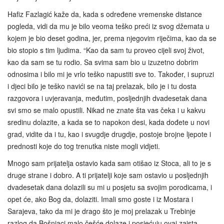
Hafiz Fazlagić kaže da, kada s određene vremenske distance
pogleda, vidi da mu je bilo veoma teško preći iz svog džemata u
kojem je bio deset godina, jer, prema njegovim riječima, kao da se
bio stopio s tim ljudima. “Kao da sam tu proveo cijeli svoj život,
kao da sam se tu rodio. Sa svima sam bio u izuzetno dobrim
odnosima i bilo mi je vrlo teško napustiti sve to. Također, i supruzi
i djeci bilo je teško navići se na taj prelazak, bilo je i tu dosta
razgovora i uvjeravanja, međutim, posljednjih dvadesetak dana
svi smo se malo opustili. Nikad ne znate šta vas čeka i u kakvu
sredinu dolazite, a kada se to napokon desi, kada dođete u novi
grad, vidite da i tu, kao i svugdje drugdje, postoje brojne ljepote i
prednosti koje do tog trenutka niste mogli vidjeti.
Mnogo sam prijatelja ostavio kada sam otišao iz Stoca, ali to je s
druge strane i dobro. A ti prijatelji koje sam ostavio u posljednjih
dvadesetak dana dolazili su mi u posjetu sa svojim porodicama, i
opet će, ako Bog da, dolaziti. Imali smo goste i iz Mostara i
Sarajeva, tako da mi je drago što je moj prelazak u Trebinje
razlog da Bošnjaci malo češće dolaze i posjećuju ovaj zaista