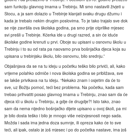
sam funkciju glavnog imama u Trebinju. Mi smo nastavili živjeti u
Stocu, a ja sam dolazio u Trebinje klanjati svaku drugu džumu i
kada je trebalo nekim drugim poslovima. To je tako trajalo sve dok
se nije završila ova školska godina, pa smo prije otprilike mjesec
svi prešli u Trebinje. Kćerka ide u drugi razred, a sin će iduće
školske godine krenuti u prvi. Oboje su upisani u osnovnu školu u
Trebinju i to su od rata pa naovamo prva bošnjačka djeca koja su
upisana u trebinjsku školu, bilo osnovnu, bilo srednju.”
Objašnjava da se na tu ideju u početku teško bilo privići, ali, kako
vrijeme polahko odmiče i nova školska godina se približava, sve
se lakše privikava na tu ideju. “Nekako znam i osjetim da će to
sve, uz Božiju pomoć, teći bez problema. Na početku, kada sam
trebao prihvatiti posao glavnog imama u Trebinju, znao sam da će
djeca ići u školu u Trebinju, a gdje će drugdje?! Isto tako, znao
sam da nema nijedno bošnjačko dijete upisano u ovoj školi, pa mi
je bilo dosta teško i bilo je mnogo više neizvjesnosti nego sada.
Možda i sada ima jedna doza sumnje, ili opreza kako će to sve
teći, ali ipak, ostalo je još mjesec i po do početka nastave, ima još