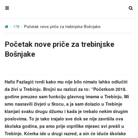
T
T
o
o
g
g
178
Početak nove priče za trebinjske Bošnjake
g
g
l
l
Početak nove priče za trebinjske
e
e
n
n
Bošnjake
a
a
v
v
i
i
g
g
Hafiz Fazlagić tvrdi kako mu nije bilo nimalo lahko odlučiti
a
a
da živi u Trebinju. Brojni su razlozi za to: “Početkom 2018.
t
t
godine preuzeo sam funkciju glavnog imama u Trebinju. Mi
i
i
smo nastavili živjeti u Stocu, a ja sam dolazio u Trebinje
o
o
klanjati svaku drugu džumu i kada je trebalo nekim drugim
n
n
poslovima. To je tako trajalo sve dok se nije završila ova
školska godina, pa smo prije otprilike mjesec svi prešli u
Trebinje. Kćerka ide u drugi razred, a sin će iduće školske