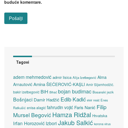
buduće komentare.
Tagovi
adem mehmedović
Alma
admir lisica
Alija Izetbegović
Amina ŠEĆEROVIĆ-KAŞLI
Arnautović
Amir Sijamhodžić.
bojan budimac
BiH
bakir izetbegović
Bosanski jezik
Bihać
Edib Kadić
Bošnjaci
Damir Hadžić
elvir resić
Enes
Filip
fahrudin vojić
Faris Nanić
enisa alagić
Ratkušić
Hamza Ridžal
Mursel Begović
Hrvatska
Jakub Salkić
Irfan Horozović
Izbori
korona virus