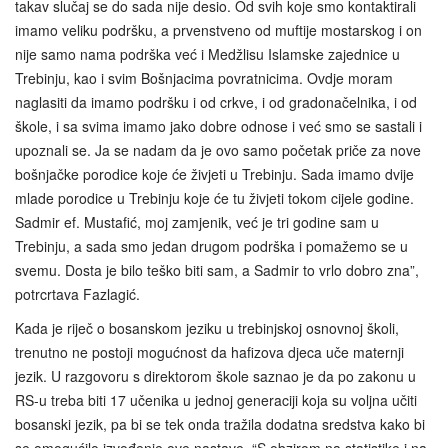
takav slučaj se do sada nije desio. Od svih koje smo kontaktirali
imamo veliku podršku, a prvenstveno od muftije mostarskog i on
nije samo nama podrška već i Medžlisu Islamske zajednice u
Trebinju, kao i svim Bošnjacima povratnicima. Ovdje moram
naglasiti da imamo podršku i od crkve, i od gradonačelnika, i od
škole, i sa svima imamo jako dobre odnose i već smo se sastali i
upoznali se. Ja se nadam da je ovo samo početak priče za nove
bošnjačke porodice koje će živjeti u Trebinju. Sada imamo dvije
mlade porodice u Trebinju koje će tu živjeti tokom cijele godine.
Sadmir ef. Mustafić, moj zamjenik, već je tri godine sam u
Trebinju, a sada smo jedan drugom podrška i pomažemo se u
svemu. Dosta je bilo teško biti sam, a Sadmir to vrlo dobro zna”,
potrcrtava Fazlagić.
Kada je riječ o bosanskom jeziku u trebinjskoj osnovnoj školi,
trenutno ne postoji mogućnost da hafizova djeca uče maternji
jezik. U razgovoru s direktorom škole saznao je da po zakonu u
RS-u treba biti 17 učenika u jednoj generaciji koja su voljna učiti
bosanski jezik, pa bi se tek onda tražila dodatna sredstva kako bi
se omogućilo izvođenje ove nastave. “S obzirom na statistike i na