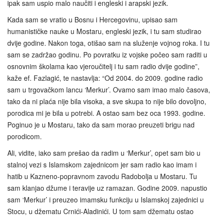
ipak sam uspio malo naučiti i engleski i arapski jezik.
Kada sam se vratio u Bosnu i Hercegovinu, upisao sam
humanističke nauke u Mostaru, engleski jezik, i tu sam studirao
dvije godine. Nakon toga, otišao sam na služenje vojnog roka. I tu
sam se zadržao godinu. Po povratku iz vojske počeo sam raditi u
osnovnim školama kao vjeroučitelj i tu sam radio dvije godine”,
kaže ef. Fazlagić, te nastavlja: “Od 2004. do 2009. godine radio
sam u trgovačkom lancu ‘Merkur’. Ovamo sam imao malo časova,
tako da ni plaća nije bila visoka, a sve skupa to nije bilo dovoljno,
porodica mi je bila u potrebi. A ostao sam bez oca 1993. godine.
Poginuo je u Mostaru, tako da sam morao preuzeti brigu nad
porodicom.
Ali, vidite, iako sam prešao da radim u ‘Merkur’, opet sam bio u
stalnoj vezi s Islamskom zajednicom jer sam radio kao imam i
hatib u Kazneno‑popravnom zavodu Radobolja u Mostaru. Tu
sam klanjao džume i teravije uz ramazan. Godine 2009. napustio
sam ‘Merkur’ i preuzeo imamsku funkciju u Islamskoj zajednici u
Stocu, u džematu Crnići-Aladinići. U tom sam džematu ostao