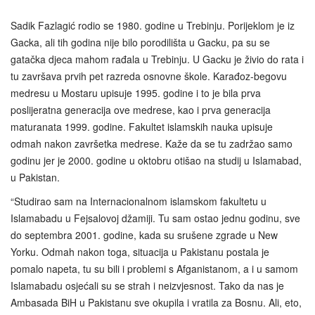
Sadik Fazlagić rodio se 1980. godine u Trebinju. Porijeklom je iz
Gacka, ali tih godina nije bilo porodilišta u Gacku, pa su se
gatačka djeca mahom rađala u Trebinju. U Gacku je živio do rata i
tu završava prvih pet razreda osnovne škole. Karađoz-begovu
medresu u Mostaru upisuje 1995. godine i to je bila prva
poslijeratna generacija ove medrese, kao i prva generacija
maturanata 1999. godine. Fakultet islamskih nauka upisuje
odmah nakon završetka medrese. Kaže da se tu zadržao samo
godinu jer je 2000. godine u oktobru otišao na studij u Islamabad,
u Pakistan.
“Studirao sam na Internacionalnom islamskom fakultetu u
Islamabadu u Fejsalovoj džamiji. Tu sam ostao jednu godinu, sve
do septembra 2001. godine, kada su srušene zgrade u New
Yorku. Odmah nakon toga, situacija u Pakistanu postala je
pomalo napeta, tu su bili i problemi s Afganistanom, a i u samom
Islamabadu osjećali su se strah i neizvjesnost. Tako da nas je
Ambasada BiH u Pakistanu sve okupila i vratila za Bosnu. Ali, eto,