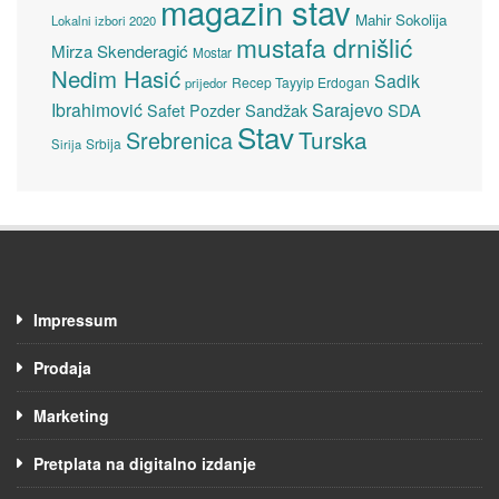
magazin stav
Mahir Sokolija
Lokalni izbori 2020
mustafa drnišlić
Mirza Skenderagić
Mostar
Nedim Hasić
Sadik
Recep Tayyip Erdogan
prijedor
Sarajevo
Ibrahimović
Sandžak
SDA
Safet Pozder
Stav
Turska
Srebrenica
Srbija
Sirija
Impressum
Prodaja
Marketing
Pretplata na digitalno izdanje