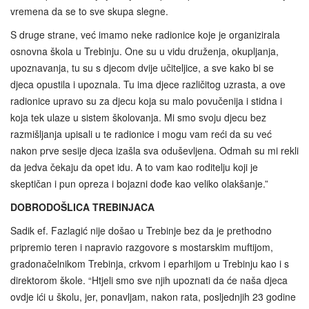
vremena da se to sve skupa slegne.
S druge strane, već imamo neke radionice koje je organizirala
osnovna škola u Trebinju. One su u vidu druženja, okupljanja,
upoznavanja, tu su s djecom dvije učiteljice, a sve kako bi se
djeca opustila i upoznala. Tu ima djece različitog uzrasta, a ove
radionice upravo su za djecu koja su malo povučenija i stidna i
koja tek ulaze u sistem školovanja. Mi smo svoju djecu bez
razmišljanja upisali u te radionice i mogu vam reći da su već
nakon prve sesije djeca izašla sva oduševljena. Odmah su mi rekli
da jedva čekaju da opet idu. A to vam kao roditelju koji je
skeptičan i pun opreza i bojazni dođe kao veliko olakšanje.”
DOBRODOŠLICA TREBINJACA
Sadik ef. Fazlagić nije došao u Trebinje bez da je prethodno
pripremio teren i napravio razgovore s mostarskim muftijom,
gradonačelnikom Trebinja, crkvom i eparhijom u Trebinju kao i s
direktorom škole. “Htjeli smo sve njih upoznati da će naša djeca
ovdje ići u školu, jer, ponavljam, nakon rata, posljednjih 23 godine