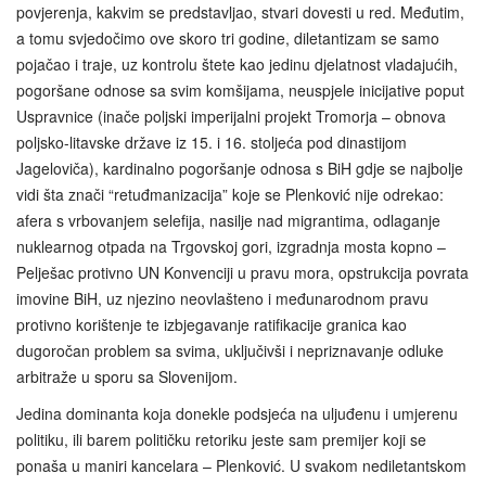
povjerenja, kakvim se predstavljao, stvari dovesti u red. Međutim,
a tomu svjedočimo ove skoro tri godine, diletantizam se samo
pojačao i traje, uz kontrolu štete kao jedinu djelatnost vladajućih,
pogoršane odnose sa svim komšijama, neuspjele inicijative poput
Uspravnice (inače poljski imperijalni projekt Tromorja – obnova
poljsko-litavske države iz 15. i 16. stoljeća pod dinastijom
Jageloviča), kardinalno pogoršanje odnosa s BiH gdje se najbolje
vidi šta znači “retuđmanizacija” koje se Plenković nije odrekao:
afera s vrbovanjem selefija, nasilje nad migrantima, odlaganje
nuklearnog otpada na Trgovskoj gori, izgradnja mosta kopno –
Pelješac protivno UN Konvenciji u pravu mora, opstrukcija povrata
imovine BiH, uz njezino neovlašteno i međunarodnom pravu
protivno korištenje te izbjegavanje ratifikacije granica kao
dugoročan problem sa svima, uključivši i nepriznavanje odluke
arbitraže u sporu sa Slovenijom.
Jedina dominanta koja donekle podsjeća na uljuđenu i umjerenu
politiku, ili barem političku retoriku jeste sam premijer koji se
ponaša u maniri kancelara – Plenković. U svakom nediletantskom