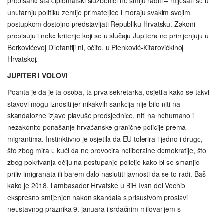
propisano šta diplomatski službenici ne smiju raditi – miješati se u
unutarnju politiku zemlje primateljice i moraju svakim svojim
postupkom dostojno predstavljati Republiku Hrvatsku. Zakoni
propisuju i neke kriterije koji se u slučaju Jupitera ne primjenjuju u
Berkovićevoj Diletantiji ni, očito, u Plenković‑Kitarovićkinoj
Hrvatskoj.
JUPITER I VOLOVI
Poanta je da je ta osoba, ta prva sekretarka, osjetila kako se takvi
stavovi mogu iznositi jer nikakvih sankcija nije bilo niti na
skandalozne izjave plavuše predsjednice, niti na nehumano i
nezakonito ponašanje hrvaćanske granične policije prema
migrantima. Instinktivno je osjetila da EU tolerira i jedno i drugo,
što zbog mira u kući da ne provocira neliberalne demokratije, što
zbog pokrivanja očiju na postupanje policije kako bi se smanjio
priliv imigranata ili barem dalo naslutiti javnosti da se to radi. Baš
kako je 2018. i ambasador Hrvatske u BiH Ivan del Vechio
ekspresno smijenjen nakon skandala s prisustvom proslavi
neustavnog praznika 9. januara i srdačnim milovanjem s