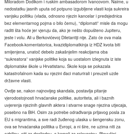
Miloradom Dodikom i ruskim ambasadorom Ivancovom. Naime, u
nedostatku jasnih uputa od potpuno izgubljene vlasti koja sukreira
vanjsku politiku (vlada, odnosno njezin kancelar i predsjednica
bez elementarnog pojma o bilo čemu), “diplomati” misle da mogu
raditi šta hoće jer vjeruju da, ako je nešto dopušteno Jupiteru,
jeste i volu. Ali u Berkovićevoj Diletantiji nije. Zato će ova mala
Facebook-komentatorica, kvazidiplomatkinja iz HDZ kvota biti
smijenjena, unatoč debelo zakašnjelim reakcijama oba
“sukreatora” vanjske politike koja su uostalom izlegnuta iz iste
diplomatske škole u Hrvatistanu. Škole koja se pokazala
katastrofalnom kada su njezini đaci maturirali i preuzeli uzde
državne vlasti.
Ovdje se, nakon najnovijeg skandala, postavlja pitanje
vjerodostojnosti hrvaćanske politike, autoriteta, ali i baznih
uvjerenja njezinih glavnih aktera i stvarne snage njezina utjecaja,
posebno na BiH. Osim za potrebe odrađivanja prljavog posla za
EU s migrantima, a sve radi žuđenog ulaska u šengensku zonu,
ova se hrvaćanska politika u Evropi, a ni šire, ne uzima niti za
ozbiljnu, niti za dosljednu, a kamoli za relevantnu. Plavušini