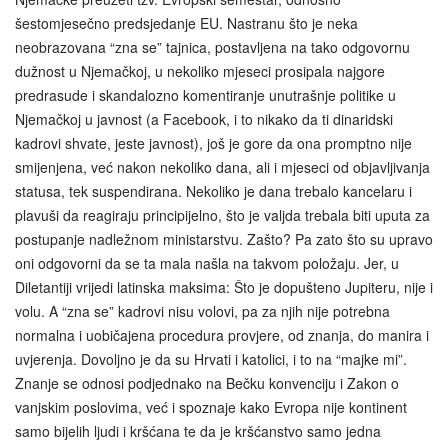
šestomjesečno predsjedanje EU. Nastranu što je neka
neobrazovana “zna se” tajnica, postavljena na tako odgovornu
dužnost u Njemačkoj, u nekoliko mjeseci prosipala najgore
predrasude i skandalozno komentiranje unutrašnje politike u
Njemačkoj u javnost (a Facebook, i to nikako da ti dinaridski
kadrovi shvate, jeste javnost), još je gore da ona promptno nije
smijenjena, već nakon nekoliko dana, ali i mjeseci od objavljivanja
statusa, tek suspendirana. Nekoliko je dana trebalo kancelaru i
plavuši da reagiraju principijelno, što je valjda trebala biti uputa za
postupanje nadležnom ministarstvu. Zašto? Pa zato što su upravo
oni odgovorni da se ta mala našla na takvom položaju. Jer, u
Diletantiji vrijedi latinska maksima: Što je dopušteno Jupiteru, nije i
volu. A “zna se” kadrovi nisu volovi, pa za njih nije potrebna
normalna i uobičajena procedura provjere, od znanja, do manira i
uvjerenja. Dovoljno je da su Hrvati i katolici, i to na “majke mi”.
Znanje se odnosi podjednako na Bečku konvenciju i Zakon o
vanjskim poslovima, već i spoznaje kako Evropa nije kontinent
samo bijelih ljudi i kršćana te da je kršćanstvo samo jedna