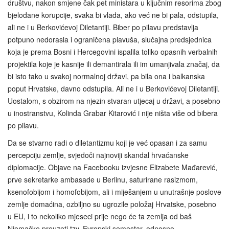
društvu, nakon smjene čak pet ministara u ključnim resorima zbog
bjelodane korupcije, svaka bi vlada, ako već ne bi pala, odstupila,
ali ne i u Berkovićevoj Diletantiji. Biber po pilavu predstavlja
potpuno nedorasla i ograničena plavuša, slučajna predsjednica
koja je prema Bosni i Hercegovini ispalila toliko opasnih verbalnih
projektila koje je kasnije ili demantirala ili im umanjivala značaj, da
bi isto tako u svakoj normalnoj državi, pa bila ona i balkanska
poput Hrvatske, davno odstupila. Ali ne i u Berkovićevoj Diletantiji.
Uostalom, s obzirom na njezin stvaran utjecaj u državi, a posebno
u inostranstvu, Kolinda Grabar Kitarović i nije ništa više od bibera
po pilavu.
Da se stvarno radi o diletantizmu koji je već opasan i za samu
percepciju zemlje, svjedoči najnoviji skandal hrvaćanske
diplomacije. Objave na Facebooku izvjesne Elizabete Mađarević,
prve sekretarke ambasade u Berlinu, saturirane rasizmom,
ksenofobijom i homofobijom, ali i miješanjem u unutrašnje poslove
zemlje domaćina, ozbiljno su ugrozile položaj Hrvatske, posebno
u EU, i to nekoliko mjeseci prije nego će ta zemlja od baš
Njemačke preuzeti tzv. Evropski semestar, odnosno