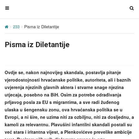
T
T
o
o
g
g
233
Pisma iz Diletantije
g
g
l
l
Pisma iz Diletantije
e
e
n
n
a
a
v
v
Ovdje se, nakon najnovijeg skandala, postavlja pitanje
i
i
vjerodostojnosti hrvaćanske politike, autoriteta, ali i baznih
g
g
uvjerenja njezinih glavnih aktera i stvarne snage njezina
a
a
utjecaja, posebno na BiH. Osim za potrebe odrađivanja
t
t
prljavog posla za EU s migrantima, a sve radi žuđenog
i
i
ulaska u šengensku zonu, ova hrvaćanska politika se u
o
o
Evropi, a ni šire, ne uzima niti za ozbiljnu, niti za dosljednu, a
n
n
kamoli za relevantnu. Plavušini infantilni skandali postali su
već stara i iritantna vijest, a Plenkovićeve prevelike ambicije