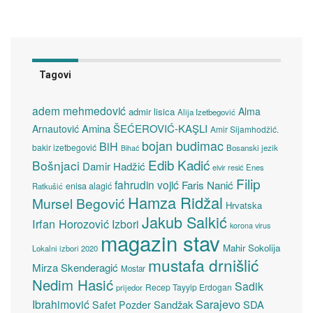
Tagovi
adem mehmedović
Alma
admir lisica
Alija Izetbegović
Amina ŠEĆEROVIĆ-KAŞLI
Arnautović
Amir Sijamhodžić.
bojan budimac
BiH
bakir izetbegović
Bosanski jezik
Bihać
Edib Kadić
Bošnjaci
Damir Hadžić
elvir resić
Enes
Filip
fahrudin vojić
Faris Nanić
enisa alagić
Ratkušić
Hamza Ridžal
Mursel Begović
Hrvatska
Jakub Salkić
Irfan Horozović
Izbori
korona virus
magazin stav
Mahir Sokolija
Lokalni izbori 2020
mustafa drnišlić
Mirza Skenderagić
Mostar
Nedim Hasić
Sadik
Recep Tayyip Erdogan
prijedor
Sarajevo
Ibrahimović
Sandžak
SDA
Safet Pozder