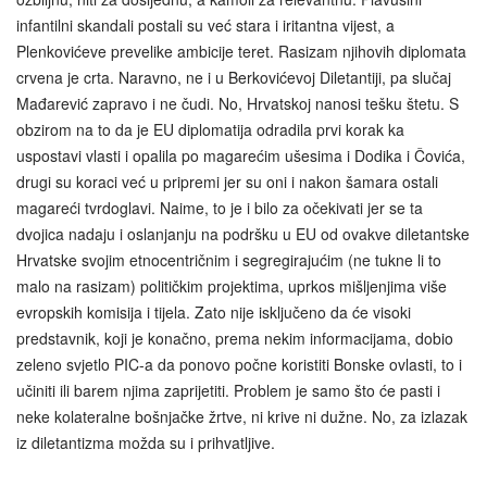
infantilni skandali postali su već stara i iritantna vijest, a
Plenkovićeve prevelike ambicije teret. Rasizam njihovih diplomata
crvena je crta. Naravno, ne i u Berkovićevoj Diletantiji, pa slučaj
Mađarević zapravo i ne čudi. No, Hrvatskoj nanosi tešku štetu. S
obzirom na to da je EU diplomatija odradila prvi korak ka
uspostavi vlasti i opalila po magarećim ušesima i Dodika i Čovića,
drugi su koraci već u pripremi jer su oni i nakon šamara ostali
magareći tvrdoglavi. Naime, to je i bilo za očekivati jer se ta
dvojica nadaju i oslanjanju na podršku u EU od ovakve diletantske
Hrvatske svojim etnocentričnim i segregirajućim (ne tukne li to
malo na rasizam) političkim projektima, uprkos mišljenjima više
evropskih komisija i tijela. Zato nije isključeno da će visoki
predstavnik, koji je konačno, prema nekim informacijama, dobio
zeleno svjetlo PIC-a da ponovo počne koristiti Bonske ovlasti, to i
učiniti ili barem njima zaprijetiti. Problem je samo što će pasti i
neke kolateralne bošnjačke žrtve, ni krive ni dužne. No, za izlazak
iz diletantizma možda su i prihvatljive.