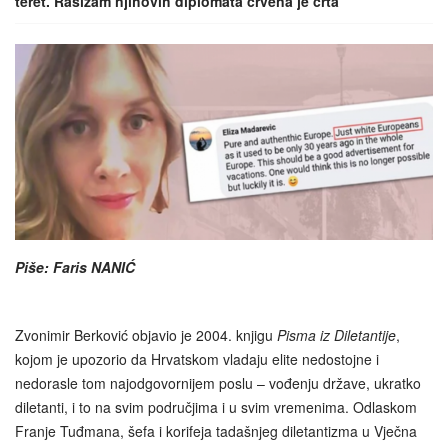
teret. Rasizam njihovih diplomata crvena je crta
Piše: Faris NANIĆ
Zvonimir Berković objavio je 2004. knjigu
Pisma iz Diletantije
,
kojom je upozorio da Hrvatskom vladaju elite nedostojne i
nedorasle tom najodgovornijem poslu – vođenju države, ukratko
diletanti, i to na svim područjima i u svim vremenima. Odlaskom
Franje Tuđmana, šefa i korifeja tadašnjeg diletantizma u Vječna