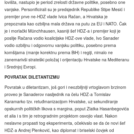
lovišta, nastupio je period zrelosti državne politike, posebno one
vanjske. Personificirali su je predsjednik Republike Stipe Mesić i
premijer prve ne-HDZ vlade Ivica Račan, a Hrvatska je
prepoznata kao ozbiljna mala država na putu za EU i NATO. Čak
je i morlački Münchhausen, kasniji šef HDZ-a i premijer koji je
poslije Račana vodio koalicijske HDZ-ove vlade, Ivo Sanader
vodio ozbiljnu i odgovornu vanjsku politiku, posebno prema
komšijama (manje korektnu prema BiH) i regiji, nimalo ne
zanemarivši strateški položaj i orijentaciju Hrvatske na Mediteranu
i Srednjoj Evropi.
POVRATAK DILETANTIZMU
Povratak u diletantizam, još gori i neozbiljniji vrtoglavom brzinom
proveo je Sanaderov nasljednik na čelu HDZ-a Tomislav
Karamarko tzv. retuđmanizacijom Hrvatske, uz sekundiranje
opskurnih političkih likova s margina, poput Zlatka Hasanbegovića
et alia i s tim je retrogradnim projektom osvojio vlast. Nakon
neslavne propasti tog eksperimenta, očekivalo se da će novi šef
HDZ-a Andrej Plenković, kao diplomat i briselski čovjek od