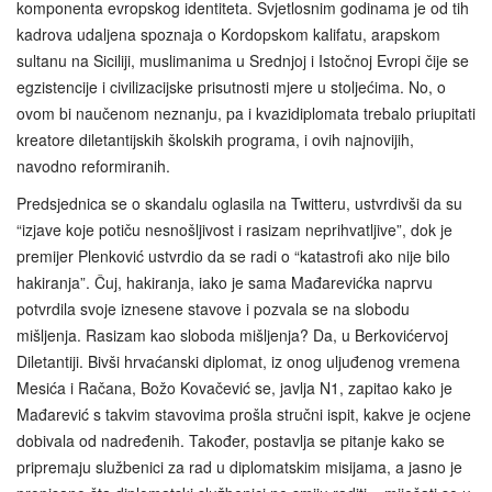
komponenta evropskog identiteta. Svjetlosnim godinama je od tih
kadrova udaljena spoznaja o Kordopskom kalifatu, arapskom
sultanu na Siciliji, muslimanima u Srednjoj i Istočnoj Evropi čije se
egzistencije i civilizacijske prisutnosti mjere u stoljećima. No, o
ovom bi naučenom neznanju, pa i kvazidiplomata trebalo priupitati
kreatore diletantijskih školskih programa, i ovih najnovijih,
navodno reformiranih.
Predsjednica se o skandalu oglasila na Twitteru, ustvrdivši da su
“izjave koje potiču nesnošljivost i rasizam neprihvatljive”, dok je
premijer Plenković ustvrdio da se radi o “katastrofi ako nije bilo
hakiranja”. Čuj, hakiranja, iako je sama Mađarevićka naprvu
potvrdila svoje iznesene stavove i pozvala se na slobodu
mišljenja. Rasizam kao sloboda mišljenja? Da, u Berkovićervoj
Diletantiji. Bivši hrvaćanski diplomat, iz onog uljuđenog vremena
Mesića i Račana, Božo Kovačević se, javlja N1, zapitao kako je
Mađarević s takvim stavovima prošla stručni ispit, kakve je ocjene
dobivala od nadređenih. Također, postavlja se pitanje kako se
pripremaju službenici za rad u diplomatskim misijama, a jasno je