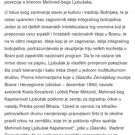
povezuje s imenom Mehmed-bega Ljubušaka.
U fokus svog zanimanja stavio je kulturu i tradiciju Bošnjaka, te je
ostao upamćen i kao zagovornik ideje integralnog bošnjaštva.
Jedan je od rijetkih bosanskih intelektualaca tog vremena koji je
prepoznao uvoz srpskih i hrvatskih nacionalnih ideja u Bosnu, te
na to oštro reagirao. Ideja koju je on zagovarao, ideja integralnog
bošnjaštva, podrazumijevala je okupljanje triju velikih konfesija u
Bosni pod zajednički nacionalni program. Da to ne ostane tek
mrtvo slovo na papiru, Ljubušak je vlastitim primjerom pokazivao
šta znači tolerancija i kako treba živjeti u jednom multikulturnom
društvu. Prema informacijama koje u
Glasniku Zemaljskog muzeja
Bosne i Hercegovine
(oktobar – decembar 1890) navode
svećenik Kosta Kovačević i učitelj Petar Mirković, Mehmed-beg
Kapetanović Ljubušak poklonio je zemlju za izgradnju crkve u
naselju Pritoka pored Bihaća. “Usred te ravnice na bihaćko-
petrovačkom drumu namjeravaju pravoslavni Srbi iz te okoline
praviti crkvu na zemljištu, koje im je poklonio njihov spahija
Mehmed-beg Ljubušak Kapetanović”, piše u
Glasniku
. Vladimir
Ćorović ističe da se poklonjeno zemljište rasprostiralo na tri