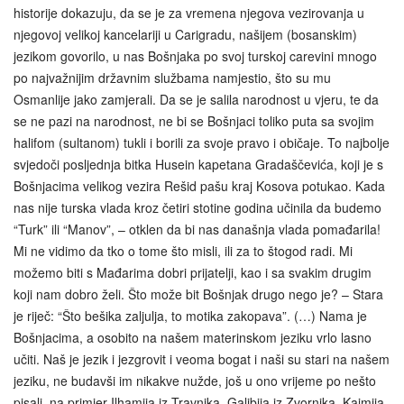
historije dokazuju, da se je za vremena njegova vezirovanja u
njegovoj velikoj kancelariji u Carigradu, našijem (bosanskim)
jezikom govorilo, u nas Bošnjaka po svoj turskoj carevini mnogo
po najvažnijim državnim službama namjestio, što su mu
Osmanlije jako zamjerali. Da se je salila narodnost u vjeru, te da
se ne pazi na narodnost, ne bi se Bošnjaci toliko puta sa svojim
halifom (sultanom) tukli i borili za svoje pravo i običaje. To najbolje
svjedoči posljednja bitka Husein kapetana Gradaščevića, koji je s
Bošnjacima velikog vezira Rešid pašu kraj Kosova potukao. Kada
nas nije turska vlada kroz četiri stotine godina učinila da budemo
“Turk” ili “Manov”, – otklen da bi nas današnja vlada pomađarila!
Mi ne vidimo da tko o tome što misli, ili za to štogod radi. Mi
možemo biti s Mađarima dobri prijatelji, kao i sa svakim drugim
koji nam dobro želi. Što može bit Bošnjak drugo nego je? – Stara
je riječ: “Što bešika zaljulja, to motika zakopava”. (…) Nama je
Bošnjacima, a osobito na našem materinskom jeziku vrlo lasno
učiti. Naš je jezik i jezgrovit i veoma bogat i naši su stari na našem
jeziku, ne budavši im nikakve nužde, još u ono vrijeme po nešto
pisali, na primjer Ilhamija iz Travnika, Galibija iz Zvornika, Kaimija,