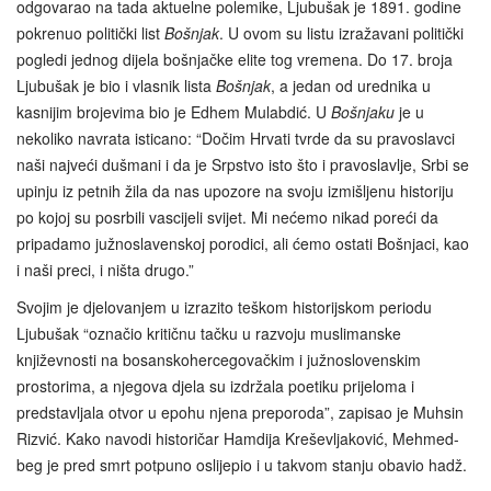
odgovarao na tada aktuelne polemike, Ljubušak je 1891. godine
pokrenuo politički list
Bošnjak
. U ovom su listu izražavani politički
pogledi jednog dijela bošnjačke elite tog vremena. Do 17. broja
Ljubušak je bio i vlasnik lista
Bošnjak
, a jedan od urednika u
kasnijim brojevima bio je Edhem Mulabdić. U
Bošnjaku
je u
nekoliko navrata isticano: “Dočim Hrvati tvrde da su pravoslavci
naši najveći dušmani i da je Srpstvo isto što i pravoslavlje, Srbi se
upinju iz petnih žila da nas upozore na svoju izmišljenu historiju
po kojoj su posrbili vascijeli svijet. Mi nećemo nikad poreći da
pripadamo južnoslavenskoj porodici, ali ćemo ostati Bošnjaci, kao
i naši preci, i ništa drugo.”
Svojim je djelovanjem u izrazito teškom historijskom periodu
Ljubušak “označio kritičnu tačku u razvoju muslimanske
književnosti na bosanskohercegovačkim i južnoslovenskim
prostorima, a njegova djela su izdržala poetiku prijeloma i
predstavljala otvor u epohu njena preporoda”, zapisao je Muhsin
Rizvić. Kako navodi historičar Hamdija Kreševljaković, Mehmed-
beg je pred smrt potpuno oslijepio i u takvom stanju obavio hadž.