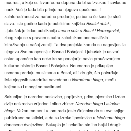
mudrost, a koje su izvanredna dopuna da bi se izvukao i savladao
nauk. Već je tada bila primjetna njegova upućenost i
zainteresiranost za narodno predanje, po čemu će kasnije steći
slavu. Iste godine kada je publicirao knjižicu
Risalei ahlak
,
Ljubušak je izdao publikaciju
Imena sela u Bosni i Hercegovini
,
zbog koje se s pravom smatra začetnikom onomastičkih
istraživanja u našoj zemlji. Ta dva projekta kao da su nagovijestila
njegovu životnu opsesiju: Bosna i Bošnjaci. Ljubušak je ustvari
ostao upamćen kao neko ko se ponajprije bavio proučavanjem
kulturne historije Bosne i Bošnjaka. Neumorno je prikupljao
usmenu predaju muslimana u Bosni, ali i drugih, što potvrđuje
lista njegovih saradnika navedena u
Narodnom blagu
, među
kojima su i mnogi nemuslimani.
Sakupljao je narodne poslovice, popijevke, priče, pjesmice i izdao
dvije neizrecivo vrijedne i bitne zbirke:
Narodno blago
i
Istočno
blago
. Važan moment u tom radu jeste činjenica da su ove knjige
publicirane na latinici, a da su izreke i poslovice u
Istočnom blago
donesene dvojezično. Sakupio je i nekoliko stotina bajki i drugih