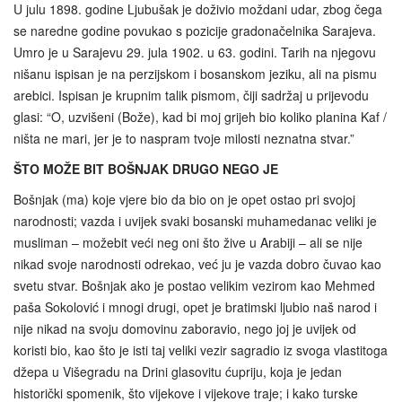
U julu 1898. godine Ljubušak je doživio moždani udar, zbog čega
se naredne godine povukao s pozicije gradonačelnika Sarajeva.
Umro je u Sarajevu 29. jula 1902. u 63. godini. Tarih na njegovu
nišanu ispisan je na perzijskom i bosanskom jeziku, ali na pismu
arebici. Ispisan je krupnim talik pismom, čiji sadržaj u prijevodu
glasi: “O, uzvišeni (Bože), kad bi moj grijeh bio koliko planina Kaf /
ništa ne mari, jer je to naspram tvoje milosti neznatna stvar.”
ŠTO MOŽE BIT BOŠNJAK DRUGO NEGO JE
Bošnjak (ma) koje vjere bio da bio on je opet ostao pri svojoj
narodnosti; vazda i uvijek svaki bosanski muhamedanac veliki je
musliman – možebit veći neg oni što žive u Arabiji – ali se nije
nikad svoje narodnosti odrekao, već ju je vazda dobro čuvao kao
svetu stvar. Bošnjak ako je postao velikim vezirom kao Mehmed
paša Sokolović i mnogi drugi, opet je bratimski ljubio naš narod i
nije nikad na svoju domovinu zaboravio, nego joj je uvijek od
koristi bio, kao što je isti taj veliki vezir sagradio iz svoga vlastitoga
džepa u Višegradu na Drini glasovitu ćupriju, koja je jedan
historički spomenik, što vijekove i vijekove traje; i kako turske