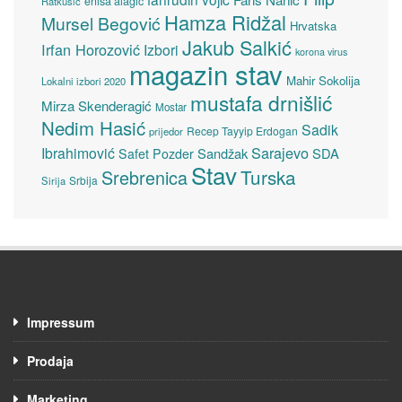
enisa alagić
Ratkušić
Hamza Ridžal
Mursel Begović
Hrvatska
Jakub Salkić
Irfan Horozović
Izbori
korona virus
magazin stav
Mahir Sokolija
Lokalni izbori 2020
mustafa drnišlić
Mirza Skenderagić
Mostar
Nedim Hasić
Sadik
Recep Tayyip Erdogan
prijedor
Sarajevo
Ibrahimović
Sandžak
SDA
Safet Pozder
Stav
Turska
Srebrenica
Srbija
Sirija
Impressum
Prodaja
Marketing