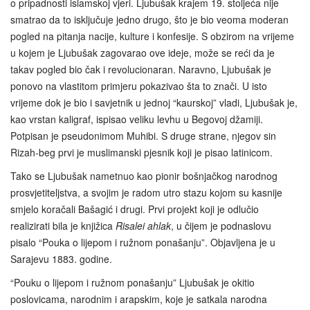
o pripadnosti islamskoj vjeri. Ljubušak krajem 19. stoljeća nije
smatrao da to isključuje jedno drugo, što je bio veoma moderan
pogled na pitanja nacije, kulture i konfesije. S obzirom na vrijeme
u kojem je Ljubušak zagovarao ove ideje, može se reći da je
takav pogled bio čak i revolucionaran. Naravno, Ljubušak je
ponovo na vlastitom primjeru pokazivao šta to znači. U isto
vrijeme dok je bio i savjetnik u jednoj “kaurskoj” vladi, Ljubušak je,
kao vrstan kaligraf, ispisao veliku levhu u Begovoj džamiji.
Potpisan je pseudonimom Muhibi. S druge strane, njegov sin
Rizah-beg prvi je muslimanski pjesnik koji je pisao latinicom.
Tako se Ljubušak nametnuo kao pionir bošnjačkog narodnog
prosvjetiteljstva, a svojim je radom utro stazu kojom su kasnije
smjelo koračali Bašagić i drugi. Prvi projekt koji je odlučio
realizirati bila je knjižica
Risalei ahlak
, u čijem je podnaslovu
pisalo “Pouka o lijepom i ružnom ponašanju”. Objavljena je u
Sarajevu 1883. godine.
“Pouku o lijepom i ružnom ponašanju” Ljubušak je okitio
poslovicama, narodnim i arapskim, koje je satkala narodna