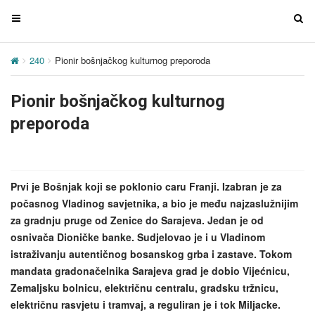
T
T
o
o
g
g
240
Pionir bošnjačkog kulturnog preporoda
g
g
l
l
Pionir bošnjačkog kulturnog
e
e
n
n
preporoda
a
a
v
v
i
i
g
g
Prvi je Bošnjak koji se poklonio caru Franji. Izabran je za
a
a
počasnog Vladinog savjetnika, a bio je među najzaslužnijim
t
t
za gradnju pruge od Zenice do Sarajeva. Jedan je od
i
i
osnivača Dioničke banke. Sudjelovao je i u Vladinom
o
o
istraživanju autentičnog bosanskog grba i zastave. Tokom
n
n
mandata gradonačelnika Sarajeva grad je dobio Vijećnicu,
Zemaljsku bolnicu, električnu centralu, gradsku tržnicu,
električnu rasvjetu i tramvaj, a reguliran je i tok Miljacke.