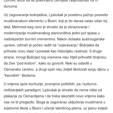
dunuma.
Uz zagovaranje bošnjaštva, Ljubušak je posebnu pažnju posvetio
muslimanskom elementu u Bosni, koji je do danas ostao odan toj
ideji. Mehmed-beg rano je shvatio da je obrazovanje i
modernizacija muslimanskog stanovništva jedini put spasa u
nadolazećim burnim vremenima. Nakon dolaska austrougarske
uprave, odmah je počeo raditi na “uvjeravanju” Bošnjaka da
prihvate novu vlast i poredak kao historijsku realnost. S druge
strane, mnogi Bošnjaci tog vremena nisu htjeli prihvatiti činjenicu
da žive “pod krstom”, kako su govorili. Neki su odselili u
Osmansko carstvo, a drugi opet nisu željeli školovati svoju djecu u
“kaurskim” školama.
U vrijeme opće konfuzije, promjene političkih, pa i kulturno-
civilizacijskih paradigmi, Ljubušak je shvatio da nema ništa od
plakanja za Osmanlijama i da treba iskoristiti novo vrijeme kako
nas ne bi pregazilo. Stoga je zagovarao uključenje muslimana u
svjetovne škole u Bosni i učenje latiničnog pisma, uz jasnu svijest