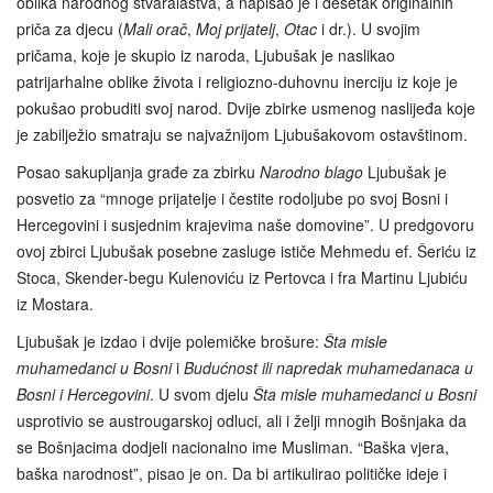
oblika narodnog stvaralaštva, a napisao je i desetak originalnih
priča za djecu (
Mali orač
,
Moj prijatelj
,
Otac
i dr.). U svojim
pričama, koje je skupio iz naroda, Ljubušak je naslikao
patrijarhalne oblike života i religiozno-duhovnu inerciju iz koje je
pokušao probuditi svoj narod. Dvije zbirke usmenog naslijeđa koje
je zabilježio smatraju se najvažnijom Ljubušakovom ostavštinom.
Posao sakupljanja građe za zbirku
Narodno blago
Ljubušak je
posvetio za “mnoge prijatelje i čestite rodoljube po svoj Bosni i
Hercegovini i susjednim krajevima naše domovine”. U predgovoru
ovoj zbirci Ljubušak posebne zasluge ističe Mehmedu ef. Šeriću iz
Stoca, Skender‑begu Kulenoviću iz Pertovca i fra Martinu Ljubiću
iz Mostara.
Ljubušak je izdao i dvije polemičke brošure:
Šta misle
muhamedanci u Bosni
i
Budućnost ili napredak muhamedanaca u
Bosni i Hercegovini
. U svom djelu
Šta misle muhamedanci u Bosni
usprotivio se austrougarskoj odluci, ali i želji mnogih Bošnjaka da
se Bošnjacima dodjeli nacionalno ime Musliman. “Baška vjera,
baška narodnost”, pisao je on. Da bi artikulirao političke ideje i