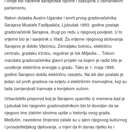
i ondje bio načelnik sarajevske općine i zastupnik u osmanskom
parlamentu.
Nakon dolaska Austro-Ugarske i smrti prvog gradonačelnika
Sarajeva Mustafe Fadilpašića, Ljubušak 1893. godine postaje
gradonačelnik Sarajeva, drugi po redu u njegovoj povijesti. U to
vrijeme bio je i savjetnik u Vladi. Za vrijeme njegovog stolovanja
Sarajevo je dobilo Vijećnicu, Zemaljsku bolnicu, električnu
centralu, gradsku tržnicu, reguliran je tok Miljacke… Tokom
mandata gradonačelnika glavni projekt na kojem je radio bilo je
uvođenje električne energije u gradu. Tako je 1. maja 1895.
godine Sarajevo dobilo električnu rasvjetu. Na isti dan postalo je
jedan od prvih gradova na svijetu s električnim tramvajima, koji su
tada zamjenjivali tramvaje s konjskom vučom.
Urbanistički preporod koji je Sarajevo upamtilo iz vremena kad je
Ljubušak bio njegovim gradonačelnikom bio bi dovoljan da se
njegovo ime zlatnim slovima upiše u historiju ovog grada.
Međutim, navedene činjenice ostale su u sjeni njegovog kulturnog
i prosvjetiteljskog djelovanja, u mjeri da ih danas rijetko ko i