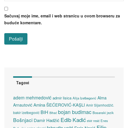
Sačuvaj moje ime, email i web stranicu u ovom browseru za
buduće komentare.
Tagovi
adem mehmedović
Alma
admir lisica
Alija Izetbegović
Amina ŠEĆEROVIĆ-KAŞLI
Arnautović
Amir Sijamhodžić.
bojan budimac
BiH
bakir izetbegović
Bosanski jezik
Bihać
Edib Kadić
Bošnjaci
Damir Hadžić
elvir resić
Enes
Filip
fahrudin vojić
Faris Nanić