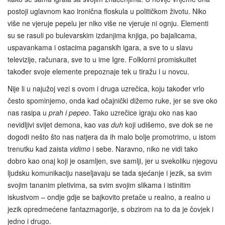
postoji uglavnom kao ironična floskula u političkom životu. Niko
više ne vjeruje pepelu jer niko više ne vjeruje ni ognju. Elementi
su se rasuli po bulevarskim izdanjima knjiga, po bajalicama,
uspavankama i ostacima paganskih igara, a sve to u slavu
televizije, računara, sve to u ime Igre. Folklorni promiskuitet
također svoje elemente prepoznaje tek u tiražu i u novcu.
Nije li u najužoj vezi s ovom i druga uzrečica, koju također vrlo
često spominjemo, onda kad očajnički dižemo ruke, jer se sve oko
nas rasipa u
prah i pepeo
. Tako uzrečice igraju oko nas kao
nevidljivi svijet demona, kao
vas duh
koji udišemo, sve dok se ne
dogodi nešto što nas natjera da ih malo bolje promotrimo, u istom
trenutku kad zaista
vidimo
i sebe. Naravno, niko ne vidi tako
dobro kao onaj koji je osamljen, sve samlji, jer u svekoliku njegovu
ljudsku komunikaciju naseljavaju se tada sjećanje i jezik, sa svim
svojim tananim pletivima, sa svim svojim slikama i istinitim
iskustvom – ondje gdje se bajkovito pretače u realno, a realno u
jezik opredmećene fantazmagorije, s obzirom na to da je čovjek i
jedno i drugo.