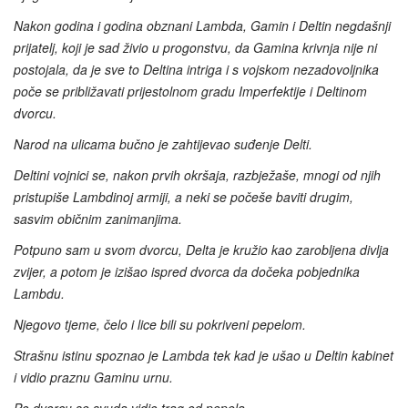
Nakon godina i godina obznani Lambda, Gamin i Deltin negdašnji
prijatelj, koji je sad živio u progonstvu, da Gamina krivnja nije ni
postojala, da je sve to Deltina intriga i s vojskom nezadovoljnika
poče se približavati prijestolnom gradu Imperfektije i Deltinom
dvorcu.
Narod na ulicama bučno je zahtijevao suđenje Delti.
Deltini vojnici se, nakon prvih okršaja, razbježaše, mnogi od njih
pristupiše Lambdinoj armiji, a neki se počeše baviti drugim,
sasvim običnim zanimanjima.
Potpuno sam u svom dvorcu, Delta je kružio kao zarobljena divlja
zvijer, a potom je izišao ispred dvorca da dočeka pobjednika
Lambdu.
Njegovo tjeme, čelo i lice bili su pokriveni pepelom.
Strašnu istinu spoznao je Lambda tek kad je ušao u Deltin kabinet
i vidio praznu Gaminu urnu.