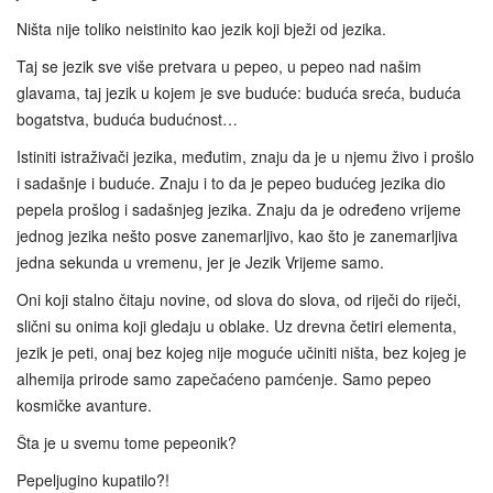
Ništa nije toliko neistinito kao jezik koji bježi od jezika.
Taj se jezik sve više pretvara u pepeo, u pepeo nad našim
glavama, taj jezik u kojem je sve buduće: buduća sreća, buduća
bogatstva, buduća budućnost…
Istiniti istraživači jezika, međutim, znaju da je u njemu živo i prošlo
i sadašnje i buduće. Znaju i to da je pepeo budućeg jezika dio
pepela prošlog i sadašnjeg jezika. Znaju da je određeno vrijeme
jednog jezika nešto posve zanemarljivo, kao što je zanemarljiva
jedna sekunda u vremenu, jer je Jezik Vrijeme samo.
Oni koji stalno čitaju novine, od slova do slova, od riječi do riječi,
slični su onima koji gledaju u oblake. Uz drevna četiri elementa,
jezik je peti, onaj bez kojeg nije moguće učiniti ništa, bez kojeg je
alhemija prirode samo zapečaćeno pamćenje. Samo pepeo
kosmičke avanture.
Šta je u svemu tome pepeonik?
Pepeljugino kupatilo?!