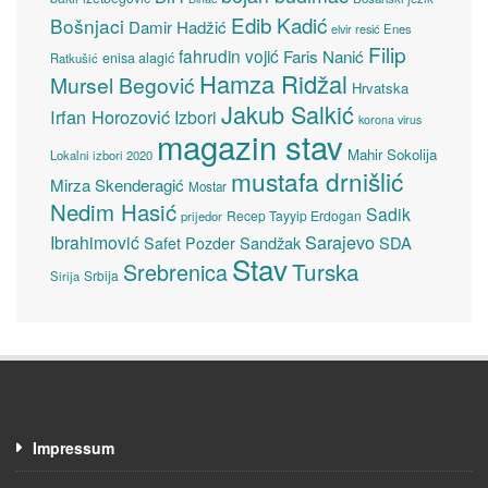
Edib Kadić
Bošnjaci
Damir Hadžić
elvir resić
Enes
Filip
fahrudin vojić
Faris Nanić
enisa alagić
Ratkušić
Hamza Ridžal
Mursel Begović
Hrvatska
Jakub Salkić
Irfan Horozović
Izbori
korona virus
magazin stav
Mahir Sokolija
Lokalni izbori 2020
mustafa drnišlić
Mirza Skenderagić
Mostar
Nedim Hasić
Sadik
Recep Tayyip Erdogan
prijedor
Sarajevo
Ibrahimović
Sandžak
SDA
Safet Pozder
Stav
Turska
Srebrenica
Srbija
Sirija
Impressum