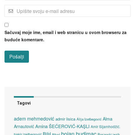
Sačuvaj moje ime, email i web stranicu u ovom browseru za
buduće komentare.
Tagovi
adem mehmedović
Alma
admir lisica
Alija Izetbegović
Amina ŠEĆEROVIĆ-KAŞLI
Arnautović
Amir Sijamhodžić.
bojan budimac
BiH
bakir izetbegović
Bosanski jezik
Bihać