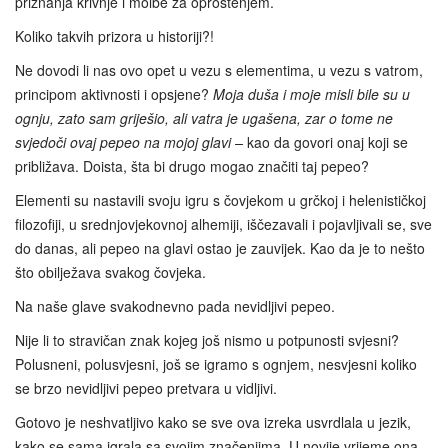
priznanja krivnje i molbe za oproštenjem.
Koliko takvih prizora u historiji?!
Ne dovodi li nas ovo opet u vezu s elementima, u vezu s vatrom,
principom aktivnosti i opsjene?
Moja duša i moje misli bile su u
ognju, zato sam griješio, ali vatra je ugašena, zar o tome ne
svjedoči ovaj pepeo na mojoj glavi –
kao da govori onaj koji se
približava. Doista, šta bi drugo mogao značiti taj pepeo?
Elementi su nastavili svoju igru s čovjekom u grčkoj i helenističkoj
filozofiji, u srednjovjekovnoj alhemiji, iščezavali i pojavljivali se, sve
do danas, ali pepeo na glavi ostao je zauvijek. Kao da je to nešto
što obilježava svakog čovjeka.
Na naše glave svakodnevno pada nevidljivi pepeo.
Nije li to stravičan znak kojeg još nismo u potpunosti svjesni?
Polusneni, polusvjesni, još se igramo s ognjem, nesvjesni koliko
se brzo nevidljivi pepeo pretvara u vidljivi.
Gotovo je neshvatljivo kako se sve ova izreka usvrdlala u jezik,
kako se sama igrala sa svojim značenjima. U novije vrijeme ona