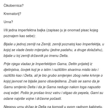
Čikobernica?
Krematorij?
Urna?
I/ili jedna imperfektna bajka (zapisao ju je onomad pisac kojeg
poznajem kao sebe):
Bijaše u jednoj zemlji na Zemlji, zemlji poznatoj kao Imperfektija, u
kojoj se vlade često mijenjahu (jedne padahu, a druge dolažahu),
bijaše u toj zemlji državnik po imenu Delta.
Prije njega vladao je Imperfektijom Gama, Deltin prijatelj iz
djetinjstva, čovjek koji je o istim i različitim stvarima mislio isto i
različito kao i Delta, ali je bio grubo smijenjen zbog neke krivnje o
kojoj javnost ne bijaše jasno obaviještena. Znalo se samo da je
Gamu smijenio Delta i da je Gama nedugo nakon toga napustio
ovaj svijet. Pošto je prošao kroz vatru i stigao do pepela, Gami su
odane najviše vojne i državne počasti.
Njegovu urnu držao je Delta na komodi u svom radnom kabinetu.