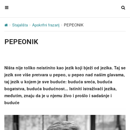
T
T
o
o
g
g
Stajališta
Apokrifni frazarij
PEPEONIK
g
g
l
l
PEPEONIK
e
e
n
n
a
a
v
v
Ništa nije toliko neistinito kao jezik koji bježi od jezika. Taj se
i
i
jezik sve više pretvara u pepeo, u pepeo nad našim glavama,
g
g
taj jezik u kojem je sve buduće: buduća sreća, buduća
a
a
bogatstva, buduća budućnost... Istiniti istraživači jezika,
t
t
međutim, znaju da je u njemu živo i prošlo i sadašnje i
i
i
buduće
o
o
n
n