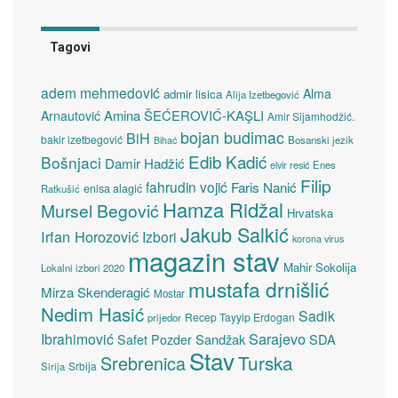
Tagovi
adem mehmedović
Alma
admir lisica
Alija Izetbegović
Amina ŠEĆEROVIĆ-KAŞLI
Arnautović
Amir Sijamhodžić.
bojan budimac
BiH
bakir izetbegović
Bosanski jezik
Bihać
Edib Kadić
Bošnjaci
Damir Hadžić
elvir resić
Enes
Filip
fahrudin vojić
Faris Nanić
enisa alagić
Ratkušić
Hamza Ridžal
Mursel Begović
Hrvatska
Jakub Salkić
Irfan Horozović
Izbori
korona virus
magazin stav
Mahir Sokolija
Lokalni izbori 2020
mustafa drnišlić
Mirza Skenderagić
Mostar
Nedim Hasić
Sadik
Recep Tayyip Erdogan
prijedor
Sarajevo
Ibrahimović
Sandžak
SDA
Safet Pozder
Stav
Turska
Srebrenica
Srbija
Sirija