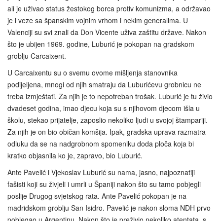
ali je uživao status žestokog borca protiv komunizma, a održavao
je i veze sa španskim vojnim vrhom i nekim generalima. U
Valenciji su svi znali da Don Vicente uživa zaštitu države. Nakon
što je ubijen 1969. godine, Luburić je pokopan na gradskom
groblju Carcaixent.
U Carcaixentu su o svemu ovome mišljenja stanovnika
podijeljena, mnogi od njih smatraju da Luburićevu grobnicu ne
treba izmještati. Za njih je to nepotreban trošak. Luburić je tu živio
dvadeset godina, imao djecu koja su s njihovom djecom išla u
školu, stekao prijatelje, zaposlio nekoliko ljudi u svojoj štampariji.
Za njih je on bio običan komšija. Ipak, gradska uprava razmatra
odluku da se na nadgrobnom spomeniku doda ploča koja bi
kratko objasnila ko je, zapravo, bio Luburić.
Ante Pavelić i Vjekoslav Luburić su nama, jasno, najpoznatiji
fašisti koji su živjeli i umrli u Španiji nakon što su tamo pobjegli
poslije Drugog svjetskog rata. Ante Pavelić pokopan je na
madridskom groblju San Isidro. Pavelić je nakon sloma NDH prvo
pobjegao u Argentinu. Nakon što je preživio nekoliko atentata, s