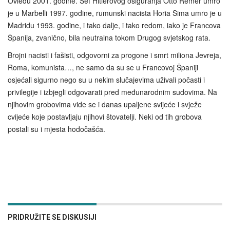
Oviedu 2001. godine. Šef Hitlerovog osiguranja Otto Remer umro
je u Marbelli 1997. godine, rumunski nacista Horia Sima umro je u
Madridu 1993. godine, i tako dalje, i tako redom, iako je Francova
Španija, zvanično, bila neutralna tokom Drugog svjetskog rata.
Brojni nacisti i fašisti, odgovorni za progone i smrt miliona Jevreja,
Roma, komunista…, ne samo da su se u Francovoj Španiji
osjećali sigurno nego su u nekim slučajevima uživali počasti i
privilegije i izbjegli odgovarati pred međunarodnim sudovima. Na
njihovim grobovima vide se i danas upaljene svijeće i svježe
cvijeće koje postavljaju njihovi štovatelji. Neki od tih grobova
postali su i mjesta hodočašća.
PRIDRUŽITE SE DISKUSIJI