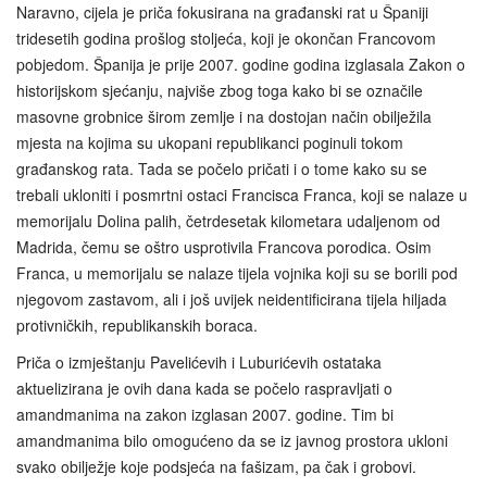
Naravno, cijela je priča fokusirana na građanski rat u Španiji
tridesetih godina prošlog stoljeća, koji je okončan Francovom
pobjedom. Španija je prije 2007. godine godina izglasala Zakon o
historijskom sjećanju, najviše zbog toga kako bi se označile
masovne grobnice širom zemlje i na dostojan način obilježila
mjesta na kojima su ukopani republikanci poginuli tokom
građanskog rata. Tada se počelo pričati i o tome kako su se
trebali ukloniti i posmrtni ostaci Francisca Franca, koji se nalaze u
memorijalu Dolina palih, četrdesetak kilometara udaljenom od
Madrida, čemu se oštro usprotivila Francova porodica. Osim
Franca, u memorijalu se nalaze tijela vojnika koji su se borili pod
njegovom zastavom, ali i još uvijek neidentificirana tijela hiljada
protivničkih, republikanskih boraca.
Priča o izmještanju Pavelićevih i Luburićevih ostataka
aktuelizirana je ovih dana kada se počelo raspravljati o
amandmanima na zakon izglasan 2007. godine. Tim bi
amandmanima bilo omogućeno da se iz javnog prostora ukloni
svako obilježje koje podsjeća na fašizam, pa čak i grobovi.