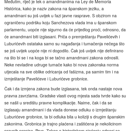
Međutim, riječ je tek o amandmanima na Ley de Memoria
Histórica, kako je naziv zakona na španskom jeziku, a
amandmani su još uvijek u fazi javne rasprave. S obzirom na
ograničenu podršku koju Sanchezova vlada ima u španskom
parlamentu, uopće nije sigurno da će prijedlog proći, odnosno, da
će amandmani biti izglasani. Priča o premještanju Pavelićevih i
Luburićevih ostataka samo su nagađanja i tumačenja nečega što
se još uvijek uopće nije ni dogodilo. Čak još uvijek nije definirano
na što bi se i na koga bi se tačno amandmani zakona odnosili.
Neke nevladine udruge tumače kako bi nova zakonska norma
utjecala na sve oblike odricanja od fašizma, pa samim tim i na
izmještanje Pavelićeve i Luburićeve grobnice.
Čak i da izmjena zakona bude izglasana, tek onda nastaje nova
pravna zavrzlama. Gradske vlasti ovog mjesta sada tvrde kako su
se našli u središtu pravne komplikacije. Naime, čak i da se
izglasaju amandmani i da vlada donese odluku o izmještanju
Luburićeve grobnice, ta bi odluka bila u koliziji s drugim španskim
zakonima. Grobnica je trajno plaćena i zaštićena je nekolicinom
pravnih propisa. Prvo, Zakon o historijskom sjećanju odnosi se