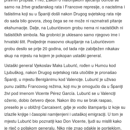
samo na žrtve građanskog rata i Francove represije, o nacistima i
fašistima koji su u Španiji došli nakon Drugog svjetskog rata nije
do sada bilo govora, zbog čega se ne može ni razmatrati pitanje
ekshumacije. Dalje, na Luburićevom grobu nema ni nacističkih ni
fašističkih simbola. Na grobnici je uklesano samo njegovo ime i
hrvatski štit. Posljednje masovno okupljanje na Luburićevom
grobu desilo se prije 20 godina, od tada nije zabilježen nikakav
skup na mjestu na kojem je pokopan ustaški general.
Ustaški general Vjekoslav Maks Luburić, rođen u Humcu kod
Ljubuškog, nakon Drugog svjetskog rata utočište je pronašao
Španiji, u mjestu Benigànimu kod Valencije. Luburić je uživao
punu zaštitu Francovog režima, koji mu je omogućio da u Španiji
živi pod imenom Vicente Pérez García. Luburić se u Valenciji
oženio, dobio četvero djece. Nakon što mu se brak raspao,
preselio je u obližnji Carcaixent, gdje je vodio štampariju iz koje su
izlazile knjige i časopisi namijenjeni i ustaškoj emigraciji. U tom je
mjestu Luburić bio poznatiji kao Don Vicente, ljudi su mislili kako
je riječ o poljskom generalu. Niko nije znao odakle je porijeklom,