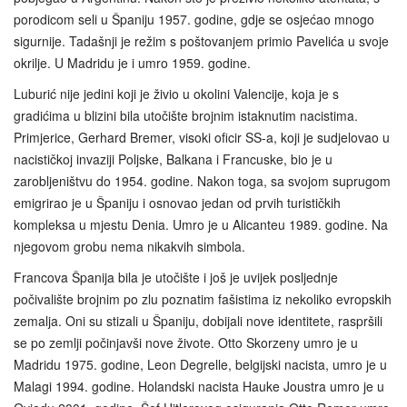
porodicom seli u Španiju 1957. godine, gdje se osjećao mnogo
sigurnije. Tadašnji je režim s poštovanjem primio Pavelića u svoje
okrilje. U Madridu je i umro 1959. godine.
Luburić nije jedini koji je živio u okolini Valencije, koja je s
gradićima u blizini bila utočište brojnim istaknutim nacistima.
Primjerice, Gerhard Bremer, visoki oficir SS-a, koji je sudjelovao u
nacističkoj invaziji Poljske, Balkana i Francuske, bio je u
zarobljeništvu do 1954. godine. Nakon toga, sa svojom suprugom
emigrirao je u Španiju i osnovao jedan od prvih turističkih
kompleksa u mjestu Denia. Umro je u Alicanteu 1989. godine. Na
njegovom grobu nema nikakvih simbola.
Francova Španija bila je utočište i još je uvijek posljednje
počivalište brojnim po zlu poznatim fašistima iz nekoliko evropskih
zemalja. Oni su stizali u Španiju, dobijali nove identitete, raspršili
se po zemlji počinjavši nove živote. Otto Skorzeny umro je u
Madridu 1975. godine, Leon Degrelle, belgijski nacista, umro je u
Malagi 1994. godine. Holandski nacista Hauke Joustra umro je u