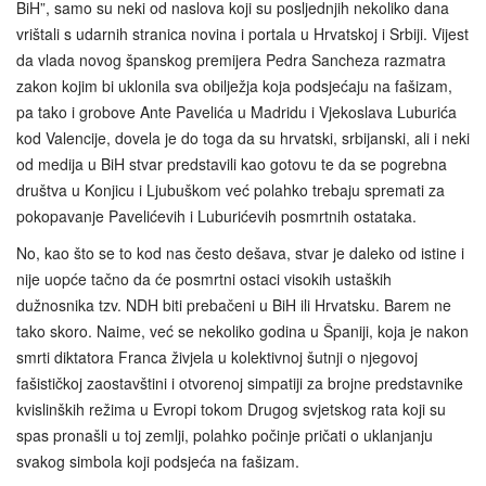
BiH”, samo su neki od naslova koji su posljednjih nekoliko dana
vrištali s udarnih stranica novina i portala u Hrvatskoj i Srbiji. Vijest
da vlada novog španskog premijera Pedra Sancheza razmatra
zakon kojim bi uklonila sva obilježja koja podsjećaju na fašizam,
pa tako i grobove Ante Pavelića u Madridu i Vjekoslava Luburića
kod Valencije, dovela je do toga da su hrvatski, srbijanski, ali i neki
od medija u BiH stvar predstavili kao gotovu te da se pogrebna
društva u Konjicu i Ljubuškom već polahko trebaju spremati za
pokopavanje Pavelićevih i Luburićevih posmrtnih ostataka.
No, kao što se to kod nas često dešava, stvar je daleko od istine i
nije uopće tačno da će posmrtni ostaci visokih ustaških
dužnosnika tzv. NDH biti prebačeni u BiH ili Hrvatsku. Barem ne
tako skoro. Naime, već se nekoliko godina u Španiji, koja je nakon
smrti diktatora Franca živjela u kolektivnoj šutnji o njegovoj
fašističkoj zaostavštini i otvorenoj simpatiji za brojne predstavnike
kvislinških režima u Evropi tokom Drugog svjetskog rata koji su
spas pronašli u toj zemlji, polahko počinje pričati o uklanjanju
svakog simbola koji podsjeća na fašizam.