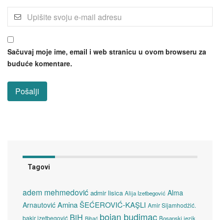
Sačuvaj moje ime, email i web stranicu u ovom browseru za
buduće komentare.
Tagovi
adem mehmedović
Alma
admir lisica
Alija Izetbegović
Amina ŠEĆEROVIĆ-KAŞLI
Arnautović
Amir Sijamhodžić.
bojan budimac
BiH
bakir izetbegović
Bosanski jezik
Bihać