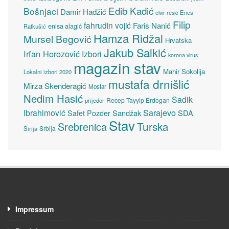
Edib Kadić
Bošnjaci
Damir Hadžić
elvir resić
Enes
Filip
fahrudin vojić
Faris Nanić
enisa alagić
Ratkušić
Hamza Ridžal
Mursel Begović
Hrvatska
Jakub Salkić
Irfan Horozović
Izbori
korona virus
magazin stav
Mahir Sokolija
Lokalni izbori 2020
mustafa drnišlić
Mirza Skenderagić
Mostar
Nedim Hasić
Sadik
Recep Tayyip Erdogan
prijedor
Sarajevo
Ibrahimović
Sandžak
SDA
Safet Pozder
Stav
Turska
Srebrenica
Srbija
Sirija
Impressum