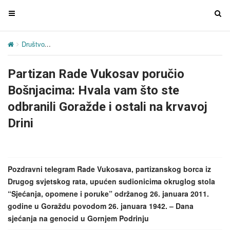
T
T
o
o
g
g
Društvo
Partizan Rade Vukosav poručio Bošnjacima: Hvala vam što st
g
g
l
l
Partizan Rade Vukosav poručio
e
e
n
n
Bošnjacima: Hvala vam što ste
a
a
odbranili Goražde i ostali na krvavoj
v
v
Drini
i
i
g
g
a
a
t
t
Pozdravni telegram Rade Vukosava, partizanskog borca iz
i
i
Drugog svjetskog rata, upućen sudionicima okruglog stola
o
o
“Sjećanja, opomene i poruke” održanog 26. januara 2011.
n
n
godine u Goraždu povodom 26. januara 1942. – Dana
sjećanja na genocid u Gornjem Podrinju