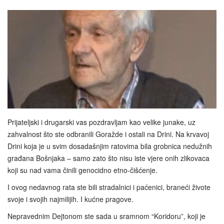
Prijateljski i drugarski vas pozdravljam kao velike junake, uz
zahvalnost što ste odbranili Goražde i ostali na Drini. Na krvavoj
Drini koja je u svim dosadašnjim ratovima bila grobnica nedužnih
građana Bošnjaka – samo zato što nisu iste vjere onih zlikovaca
koji su nad vama činili genocidno etno-čišćenje.
I ovog nedavnog rata ste bili stradalnici i paćenici, braneći živote
svoje i svojih najmilijih. I kućne pragove.
Nepravednim Dejtonom ste sada u sramnom “Koridoru”, koji je