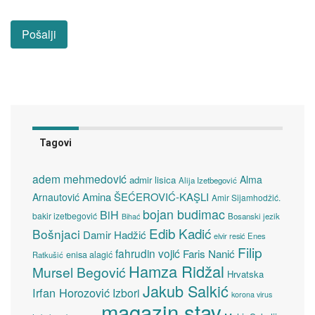
Tagovi
adem mehmedović
Alma
admir lisica
Alija Izetbegović
Amina ŠEĆEROVIĆ-KAŞLI
Arnautović
Amir Sijamhodžić.
bojan budimac
BiH
bakir izetbegović
Bosanski jezik
Bihać
Edib Kadić
Bošnjaci
Damir Hadžić
elvir resić
Enes
Filip
fahrudin vojić
Faris Nanić
enisa alagić
Ratkušić
Hamza Ridžal
Mursel Begović
Hrvatska
Jakub Salkić
Irfan Horozović
Izbori
korona virus
magazin stav