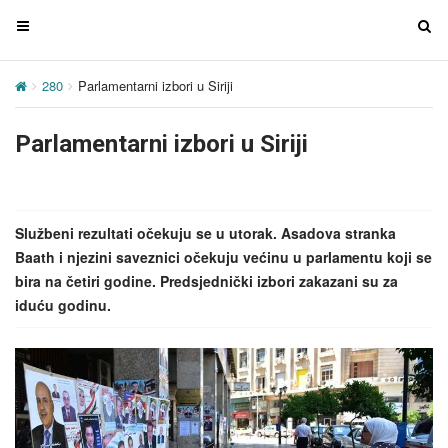
T
T
o
o
g
g
280
Parlamentarni izbori u Siriji
g
g
l
l
Parlamentarni izbori u Siriji
e
e
n
n
a
a
v
v
Službeni rezultati očekuju se u utorak. Asadova stranka
i
i
Baath i njezini saveznici očekuju većinu u parlamentu koji se
g
g
bira na četiri godine. Predsjednički izbori zakazani su za
a
a
iduću godinu.
t
t
i
i
o
o
n
n