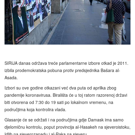
SIRIJA danas održava treće parlamentarne izbore otkad je 2011.
izbila prodemokratska pobuna protiv predsjednika Bašara al-
Asada.
Izbori su ove godine otkazani već dva puta od aprilka zbog
pandemije koronavirusa. Birališta će u toj ratom razorenoj državi
biti otvorena od 7:30 do 19 sati po lokalnom vremenu, na
područjima koja kontrolira vlada.
Glasanje će se održati i na područjima gdje Damask ima samo
djelomičnu kontrolu, poput provincija al-Hasakeh na sjeveroistoku,
Idlib na sjeverozapadu i al-Raka na sjeveru.