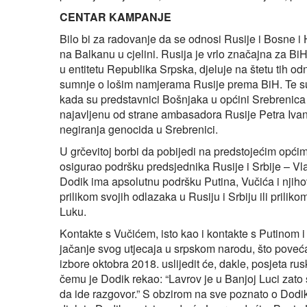
CENTAR KAMPANJE
Bilo bi za radovanje da se odnosi Rusije i Bosne i 
na Balkanu u cjelini. Rusija je vrlo značajna za B
u entitetu Republika Srpska, djeluje na štetu tih o
sumnje o lošim namjerama Rusije prema BiH. Te su 
kada su predstavnici Bošnjaka u općini Srebrenica
najavljenu od strane ambasadora Rusije Petra Ivan
negiranja genocida u Srebrenici.
U grčevitoj borbi da pobijedi na predstojećim opć
osigurao podršku predsjednika Rusije i Srbije – Vl
Dodik ima apsolutnu podršku Putina, Vučića i njihov
prilikom svojih odlazaka u Rusiju i Srbiju ili prili
Luku.
Kontakte s Vučićem, isto kao i kontakte s Putinom i
jačanje svog utjecaja u srpskom narodu, što pove
izbore oktobra 2018. uslijedit će, dakle, posjeta ru
čemu je Dodik rekao: “Lavrov je u Banjoj Luci zato 
da ide razgovor.” S obzirom na sve poznato o Dodiko