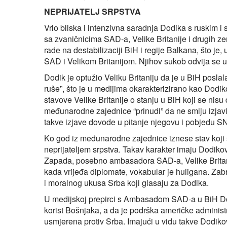
NEPRIJATELJ SRPSTVA
Vrlo bliska i intenzivna saradnja Dodika s ruskim 
sa zvaničnicima SAD-a, Velike Britanije i drugih z
rade na destabilizaciji BiH i regije Balkana, što je,
SAD i Velikom Britanijom. Njihov sukob odvija se u 
Dodik je optužio Veliku Britaniju da je u BiH posla
ruše”, što je u medijima okarakterizirano kao Dodik
stavove Velike Britanije o stanju u BiH koji se nisu
međunarodne zajednice “prinudi” da ne smiju izjavit
takve izjave dovode u pitanje njegovu i pobjedu S
Ko god iz međunarodne zajednice iznese stav koji
neprijateljem srpstva. Takav karakter imaju Dodiko
Zapada, posebno ambasadora SAD-a, Velike Britan
kada vrijeđa diplomate, vokabular je huligana. Zabr
i moralnog ukusa Srba koji glasaju za Dodika.
U medijskoj prepirci s Ambasadom SAD-a u BiH Dod
korist Bošnjaka, a da je podrška američke administ
usmjerena protiv Srba. Imajući u vidu takve Dodiko