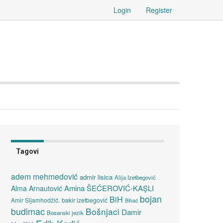
Login
Register
Tagovi
adem mehmedović
admir lisica
Alija Izetbegović
Amina ŠEĆEROVIĆ-KAŞLI
Alma Arnautović
bojan
BiH
Amir Sijamhodžić.
bakir izetbegović
Bihać
budimac
Bošnjaci
Damir
Bosanski jezik