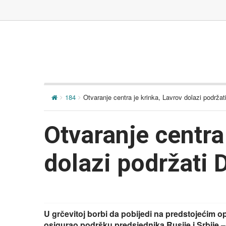
184
Otvaranje centra je krinka, Lavrov dolazi podržat
Otvaranje centra
dolazi podržati 
U grčevitoj borbi da pobijedi na predstojećim 
osigurao podršku predsjednika Rusije i Srbije –