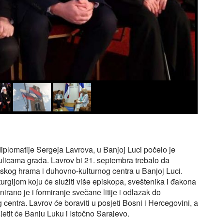
iplomatije Sergeja Lavrova, u Banjoj Luci počelo je
ulicama grada. Lavrov bi 21. septembra trebalo da
skog hrama i duhovno-kulturnog centra u Banjoj Luci.
urgijom koju će služiti više episkopa, sveštenika i đakona
rano je i formiranje svečane litije i odlazak do
entra. Lavrov će boraviti u posjeti Bosni i Hercegovini, a
etit će Banju Luku i Istočno Sarajevo.