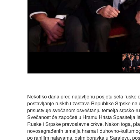
Nekoliko dana pred najavljenu posjetu šefa ruske d
postavljanje ruskih i zastava Republike Srpske na 
prisustvuje svečanom osveštanju temelja srpsko-ru
Svečanost će započeti u Hramu Hrista Spasitelja lit
Ruske i Srpske pravoslavne crkve. Nakon toga, plani
novosagrađenih temelja hrama i duhovno‑kulturnog c
po ranijim najavama, osim boravka u Sarajevu, posj