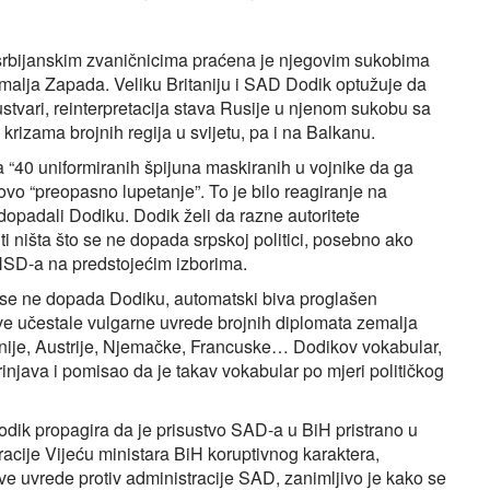
i srbijanskim zvaničnicima praćena je njegovim sukobima
emalja Zapada. Veliku Britaniju i SAD Dodik optužuje da
 ustvari, reinterpretacija stava Rusije u njenom sukobu sa
krizama brojnih regija u svijetu, pa i na Balkanu.
la “40 uniformiranih špijuna maskiranih u vojnike da ga
ovo “preopasno lupetanje”. To je bilo reagiranje na
 dopadali Dodiku. Dodik želi da razne autoritete
i ništa što se ne dopada srpskoj politici, posebno ako
NSD-a na predstojećim izborima.
 se ne dopada Dodiku, automatski biva proglašen
ve učestale vulgarne uvrede brojnih diplomata zemalja
ije, Austrije, Njemačke, Francuske… Dodikov vokabular,
injava i pomisao da je takav vokabular po mjeri političkog
ik propagira da je prisustvo SAD-a u BiH pristrano u
racije Vijeću ministara BiH koruptivnog karaktera,
ve uvrede protiv administracije SAD, zanimljivo je kako se