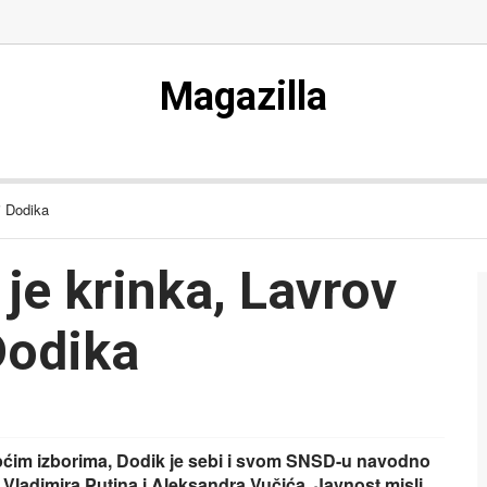
Magazilla
i Dodika
 je krinka, Lavrov
Dodika
općim izborima, Dodik je sebi i svom SNSD-u navodno
 Vladimira Putina i Aleksandra Vučića. Javnost misli