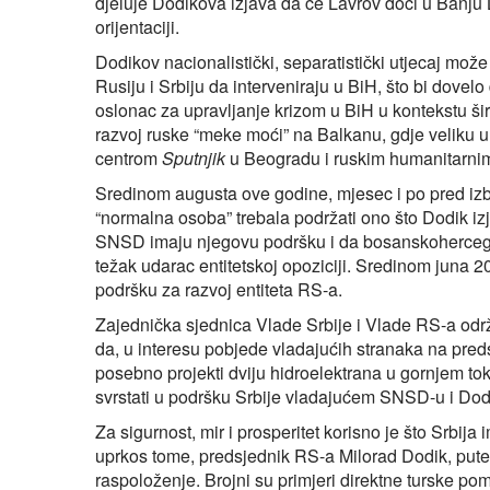
djeluje Dodikova izjava da će Lavrov doći u Banju 
orijentaciji.
Dodikov nacionalistički, separatistički utjecaj može
Rusiju i Srbiju da interveniraju u BiH, što bi dovelo
oslonac za upravljanje krizom u BiH u kontekstu š
razvoj ruske “meke moći” na Balkanu, gdje veliku u
centrom
Sputnjik
u Beogradu i ruskim humanitarnim
Sredinom augusta ove godine, mjesec i po pred izb
“normalna osoba” trebala podržati ono što Dodik izj
SNSD imaju njegovu podršku i da bosanskohercegovač
težak udarac entitetskoj opoziciji. Sredinom juna
podršku za razvoj entiteta RS-a.
Zajednička sjednica Vlade Srbije i Vlade RS-a održ
da, u interesu pobjede vladajućih stranaka na preds
posebno projekti dviju hidroelektrana u gornjem tok
svrstati u podršku Srbije vladajućem SNSD-u i Dodi
Za sigurnost, mir i prosperitet korisno je što Srbij
uprkos tome, predsjednik RS-a Milorad Dodik, putem
raspoloženje. Brojni su primjeri direktne turske po