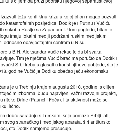
Luku s ciljem da pruži podršku njegovoj separatističkoj
 izazvati težu konfliktnu krizu u kojoj bi on mogao pozvati
 do katastrofalnih posljedica. Dodik je i Putinu i Vučiću
irih sukoba Rusije sa Zapadom. U tom pogledu, bitan je
logu imaju lokalni mediji podržani ruskim medijskim
, odnosno obavještajnim centrom u Nišu.
ore u BiH, Aleksandar Vučić rekao je da bi svaka
avljuje. Tim je riječima Vučić biračima poručio da Dodik i
ki Srbi trebaju glasati u korist njihove pobjede, što je
 2018. godine Vučić je Dodiku obećao jaču ekonomsku
ana je u Trebinju krajem augusta 2018. godine, s ciljem
tojećim izborima, budu najavljeni važni razvojni projekti,
u rijeke Drine (Paunci i Foča). I ta aktivnost može se
ku, lično.
a ima dobru saradnju s Turskom, koja pomaže Srbiji, ali,
 svog stranačkog i medijskog aparata, širi antitursko
moći, što Dodik namjerno prešućuje.