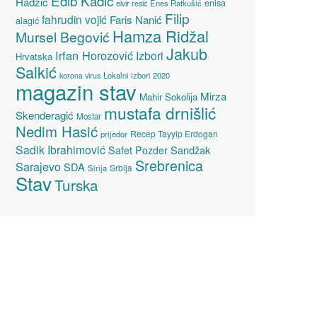
Edib Kadić
Hadžić
enisa
elvir resić
Enes Ratkušić
Filip
fahrudin vojić
Faris Nanić
alagić
Hamza Ridžal
Mursel Begović
Jakub
Irfan Horozović
Izbori
Hrvatska
Salkić
Lokalni izbori 2020
korona virus
magazin stav
Mirza
Mahir Sokolija
mustafa drnišlić
Skenderagić
Mostar
Nedim Hasić
Recep Tayyip Erdogan
prijedor
Sadik Ibrahimović
Sandžak
Safet Pozder
Srebrenica
Sarajevo
SDA
Srbija
Sirija
Stav
Turska