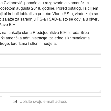
ka Cvijanović, ponašala u razgovorima s američkim
četkom augusta 2018. godine. Pored ostalog, i s ciljem
 bi trebali lobirati za potrebe Vlade RS-a, vlade koja se
 zalaže za saradnju RS-a i SAD-a, što se odvija u okviru
države BiH.
 na funkciju člana Predsjedništva BiH iz reda Srba
drži američka administracija, zajedno s kriminalcima
oge, terorizma i sličnih nedjela.