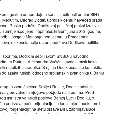
Hercegovine unapređuju u korist stabilnosti unutar BiH i
iH. Međutim, Milorad Dodik, uprkos kićenju najvećeg grada
dnosa. Ruska podrška Dodikovoj političkoj praksi izaziva
sumnje ispoljene, naprimjer, krajem juna 2018. godine,
 odbili posjetu Memorijalnom centru u Potočarima,
cova, uz konstataciju da on podržava Dodikovu politiku
im izborima, Dodik je sebi i svom SNSD-u navodno
adimira Putina i Aleksandra Vučića. Javnost misli kako
ih najbližih saradnika. S njima Dodik učestalo kontaktira
kom dolazaka ruskih, odnosno srbijanskih zvaničnika u Banju
 drugim zvaničnicima Srbije i Rusije, Dodik koristi za
ćava vjerovatnoću njegove pobjede na izborima. Pred
skog ministra vanjskih poslova Banjoj Luci i Dodiku, o
što podržava našu orijentaciju i u tom smjeru očekujem i
voj “orijentaciji” na štetu države BiH, zabrinjavajuće