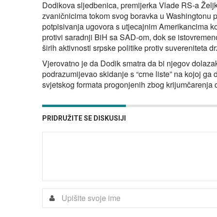
Dodikova sljedbenica, premijerka Vlade RS-a Želj
zvaničnicima tokom svog boravka u Washingtonu po
potpisivanja ugovora s utjecajnim Amerikancima koji
protivi saradnji BiH sa SAD-om, dok se istovremeno
širih aktivnosti srpske politike protiv suvereniteta 
Vjerovatno je da Dodik smatra da bi njegov dolazak
podrazumijevao skidanje s “crne liste” na kojoj ga 
svjetskog formata progonjenih zbog krijumčarenja dr
PRIDRUŽITE SE DISKUSIJI