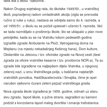
tada išla u školu “Saburina”.
Nakon Drugog svjetskog rata, do školske 1949/50., u vratničkoj
školi, popravljenoj radom omladinskih akcija (cigla se prenosila
ručno iz ruke u ruku), nastava se odvijala samo do 4. razreda, a
od 1950/51. u školu su se počeli upisivati i učenici 5. razreda. Već
se tada razmišljalo o proširenju škole, što se uklapalo u plan nove
petoljetke, kada su se na Vratniku tokom pedesetih godina
izgradile zgrade Ambulante na Ploči, Vatrogasnog doma na
Mejdanu (na mjestu nekadašnjeg Kešinog hana), Dom kulture,
Obdanište na Jekovcu i tzv. oficirske zgrade na Novoj cesti (šest
zgrada za oficire vratničke kasarne i tzv. prvoborce NOR-a). Te su
zgrade bile izgrađene na najljepšem dijelu Vratnika, u njegovoj
zelenoj oazi, u srcu Vratničkoga polja, u baščama najstarijih
vratničkih porodica, Hadžikazaferovića i Smajiša, čime je opet
narušen vjekovno čuvani zeleni pejzaž vratničkoga grada.
Nova zgrada škole izgrađena je 1959. godine, odmah uz staru
sivu zgradu. Ispod škole, s južne strane, sagrađeni su kameni
podzid s konzolama ispod malog dvorišta i omanja trafostanica.