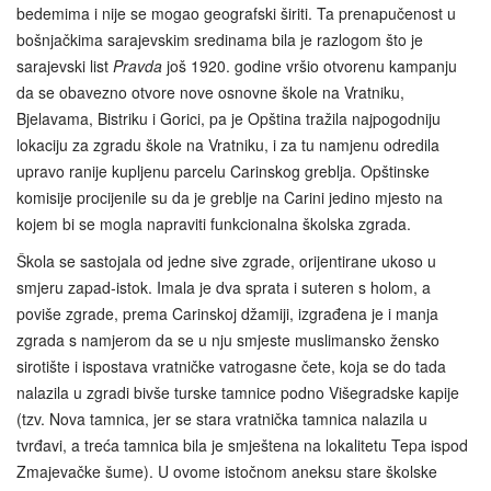
bedemima i nije se mogao geografski širiti. Ta prenapučenost u
bošnjačkima sarajevskim sredinama bila je razlogom što je
sarajevski list
Pravda
još 1920. godine vršio otvorenu kampanju
da se obavezno otvore nove osnovne škole na Vratniku,
Bjelavama, Bistriku i Gorici, pa je Opština tražila najpogodniju
lokaciju za zgradu škole na Vratniku, i za tu namjenu odredila
upravo ranije kupljenu parcelu Carinskog greblja. Opštinske
komisije procijenile su da je greblje na Carini jedino mjesto na
kojem bi se mogla napraviti funkcionalna školska zgrada.
Škola se sastojala od jedne sive zgrade, orijentirane ukoso u
smjeru zapad‑istok. Imala je dva sprata i suteren s holom, a
poviše zgrade, prema Carinskoj džamiji, izgrađena je i manja
zgrada s namjerom da se u nju smjeste muslimansko žensko
sirotište i ispostava vratničke vatrogasne čete, koja se do tada
nalazila u zgradi bivše turske tamnice podno Višegradske kapije
(tzv. Nova tamnica, jer se stara vratnička tamnica nalazila u
tvrđavi, a treća tamnica bila je smještena na lokalitetu Tepa ispod
Zmajevačke šume). U ovome istočnom aneksu stare školske