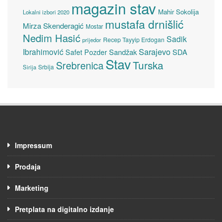
magazin stav
Mahir Sokolija
Lokalni izbori 2020
mustafa drnišlić
Mirza Skenderagić
Mostar
Nedim Hasić
Sadik
Recep Tayyip Erdogan
prijedor
Sarajevo
Ibrahimović
Sandžak
SDA
Safet Pozder
Stav
Turska
Srebrenica
Srbija
Sirija
Impressum
Prodaja
Marketing
Pretplata na digitalno izdanje