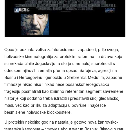
Opće je poznata velika zainteresiranost zapadne i, prije svega,
holivudske kinematografije za proteklim ratom na tlu država koje
su nekada činile Jugoslaviju, a što je u nemaloj suprotnosti s
odnosom njihovih zemalja prema opsadi Sarajeva, agresiji na
Bosnu i Hercegovinu i genocidu u Srebrenici. Međutim, zapadne
filmadžije nikad nisu i nikad neće bosanskohercegovačku
tragediju posmatrati kao iznimno referentan segment savremene
historije koji dodatno treba istražiti i predstaviti široj gledalačkoj
masi, već kao priliku za adaptaciju u površne i najčešće
besmislene holivudske blockbustere.
U proteklih nekoliko godina nastala je gotovo nova žanrovsko-
tematska kategorija – “movies about war in Bosnia” (filmovi o ratu