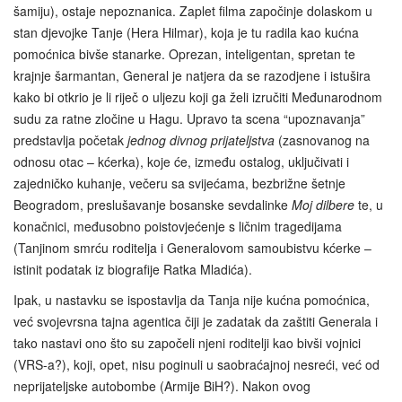
šamiju), ostaje nepoznanica. Zaplet filma započinje dolaskom u
stan djevojke Tanje (Hera Hilmar), koja je tu radila kao kućna
pomoćnica bivše stanarke. Oprezan, inteligentan, spretan te
krajnje šarmantan, General je natjera da se razodjene i istušira
kako bi otkrio je li riječ o uljezu koji ga želi izručiti Međunarodnom
sudu za ratne zločine u Hagu. Upravo ta scena “upoznavanja”
predstavlja početak
jednog divnog prijateljstva
(zasnovanog na
odnosu otac – kćerka), koje će, između ostalog, uključivati i
zajedničko kuhanje, večeru sa svijećama, bezbrižne šetnje
Beogradom, preslušavanje bosanske sevdalinke
Moj dilbere
te, u
konačnici, međusobno poistovjećenje s ličnim tragedijama
(Tanjinom smrću roditelja i Generalovom samoubistvu kćerke –
istinit podatak iz biografije Ratka Mladića).
Ipak, u nastavku se ispostavlja da Tanja nije kućna pomoćnica,
već svojevrsna tajna agentica čiji je zadatak da zaštiti Generala i
tako nastavi ono što su započeli njeni roditelji kao bivši vojnici
(VRS-a?), koji, opet, nisu poginuli u saobraćajnoj nesreći, već od
neprijateljske autobombe (Armije BiH?). Nakon ovog