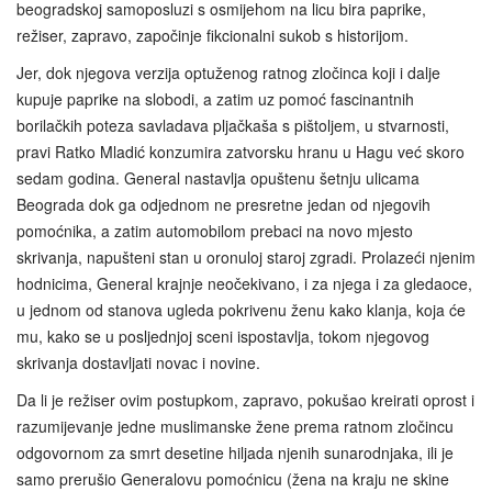
beogradskoj samoposluzi s osmijehom na licu bira paprike,
režiser, zapravo, započinje fikcionalni sukob s historijom.
Jer, dok njegova verzija optuženog ratnog zločinca koji i dalje
kupuje paprike na slobodi, a zatim uz pomoć fascinantnih
borilačkih poteza savladava pljačkaša s pištoljem, u stvarnosti,
pravi Ratko Mladić konzumira zatvorsku hranu u Hagu već skoro
sedam godina. General nastavlja opuštenu šetnju ulicama
Beograda dok ga odjednom ne presretne jedan od njegovih
pomoćnika, a zatim automobilom prebaci na novo mjesto
skrivanja, napušteni stan u oronuloj staroj zgradi. Prolazeći njenim
hodnicima, General krajnje neočekivano, i za njega i za gledaoce,
u jednom od stanova ugleda pokrivenu ženu kako klanja, koja će
mu, kako se u posljednjoj sceni ispostavlja, tokom njegovog
skrivanja dostavljati novac i novine.
Da li je režiser ovim postupkom, zapravo, pokušao kreirati oprost i
razumijevanje jedne muslimanske žene prema ratnom zločincu
odgovornom za smrt desetine hiljada njenih sunarodnjaka, ili je
samo prerušio Generalovu pomoćnicu (žena na kraju ne skine