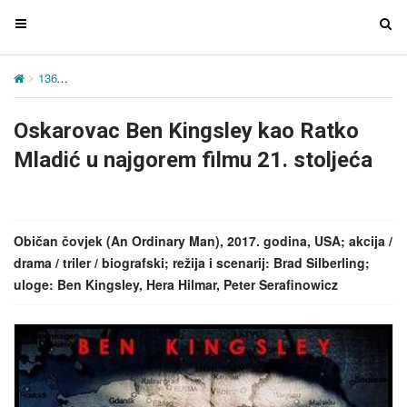
T
T
o
o
g
g
136
Oskarovac Ben Kingsley kao Ratko Mladić u najgorem filmu 21.
g
g
l
l
Oskarovac Ben Kingsley kao Ratko
e
e
n
n
Mladić u najgorem filmu 21. stoljeća
a
a
v
v
i
i
g
g
Običan čovjek (An Ordinary Man), 2017. godina, USA; akcija /
a
a
drama / triler / biografski; režija i scenarij: Brad Silberling;
t
t
uloge: Ben Kingsley, Hera Hilmar, Peter Serafinowicz
i
i
o
o
n
n