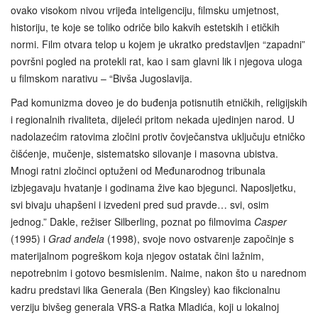
ovako visokom nivou vrijeđa inteligenciju, filmsku umjetnost,
historiju, te koje se toliko odriče bilo kakvih estetskih i etičkih
normi. Film otvara telop u kojem je ukratko predstavljen “zapadni”
površni pogled na protekli rat, kao i sam glavni lik i njegova uloga
u filmskom narativu – “Bivša Jugoslavija.
Pad komunizma doveo je do buđenja potisnutih etničkih, religijskih
i regionalnih rivaliteta, dijeleći pritom nekada ujedinjen narod. U
nadolazećim ratovima zločini protiv čovječanstva uključuju etničko
čišćenje, mučenje, sistematsko silovanje i masovna ubistva.
Mnogi ratni zločinci optuženi od Međunarodnog tribunala
izbjegavaju hvatanje i godinama žive kao bjegunci. Naposljetku,
svi bivaju uhapšeni i izvedeni pred sud pravde… svi, osim
jednog.” Dakle, režiser Silberling, poznat po filmovima
Casper
(1995) i
Grad anđela
(1998), svoje novo ostvarenje započinje s
materijalnom pogreškom koja njegov ostatak čini lažnim,
nepotrebnim i gotovo besmislenim. Naime, nakon što u narednom
kadru predstavi lika Generala (Ben Kingsley) kao fikcionalnu
verziju bivšeg generala VRS-a Ratka Mladića, koji u lokalnoj