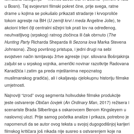
u Bosni). Taj svojevrsni filmski pokret čine, prije svega, ratne
drame u kojima se pokušalo prikazati stradanje i krvoproliće
tokom agresije na BiH (
U zemlji krvi i meda
Angeline Jolie), te
akcioni trileri čiji centralni sižejni tok prati lov na određenog,
neuhvatljivog (srpskog) ratnog zločinca ili čak obrnuto (
The
Hunting Party
Richarda Sheparda ili
Sezona lova
Marka Stevena
Johnsona). Zbog površnog pristupa, i jedni drugi na sebi
svojstven način ismijavaju žrtve agresije (npr. silovana Bošnjakinja
zaljubi se u srpskog vojnika, američki novinar razotkrije Radovana
Karadžića i zatim ga preda mještanima nepoznatog
muslimanskog gradića), ali i okaljavaju cjelokupnu historiju filmske
umjetnosti.
Najnoviji “izrod” ovog segmenta holivudske filmske produkcije
jeste ostvarenje
Običan čovjek
(
An Ordinary Man
, 2017) režisera i
scenariste Brada Silberlinga s oskarovcem Benom Kingsleyem u
naslovnoj ulozi. Prije samog početka analize i prikaza, potrebno je
napomenuti da se autor ovog teksta u svojoj dugogodišnjoj karijeri
filmskog kritičara još nikada nije susreo s ostvarenjem koje na