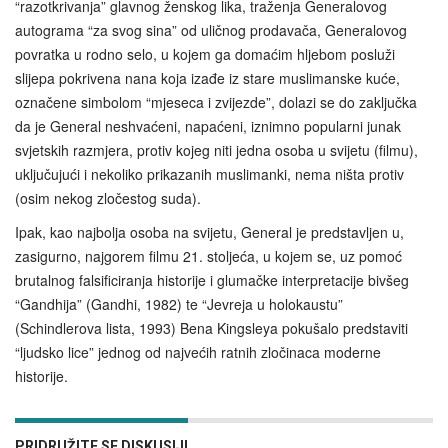
“razotkrivanja” glavnog ženskog lika, traženja Generalovog
autograma “za svog sina” od uličnog prodavača, Generalovog
povratka u rodno selo, u kojem ga domaćim hljebom posluži
slijepa pokrivena nana koja izađe iz stare muslimanske kuće,
označene simbolom “mjeseca i zvijezde”, dolazi se do zaključka
da je General neshvaćeni, napaćeni, iznimno popularni junak
svjetskih razmjera, protiv kojeg niti jedna osoba u svijetu (filmu),
uključujući i nekoliko prikazanih muslimanki, nema ništa protiv
(osim nekog zločestog suda).
Ipak, kao najbolja osoba na svijetu, General je predstavljen u,
zasigurno, najgorem filmu 21. stoljeća, u kojem se, uz pomoć
brutalnog falsificiranja historije i glumačke interpretacije bivšeg
“Gandhija” (Gandhi, 1982) te “Jevreja u holokaustu”
(Schindlerova lista, 1993) Bena Kingsleya pokušalo predstaviti
“ljudsko lice” jednog od najvećih ratnih zločinaca moderne
historije.
PRIDRUŽITE SE DISKUSIJI