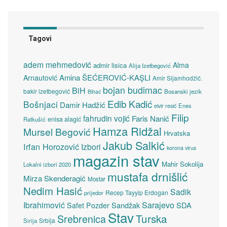
Tagovi
adem mehmedović
Alma
admir lisica
Alija Izetbegović
Amina ŠEĆEROVIĆ-KAŞLI
Arnautović
Amir Sijamhodžić.
bojan budimac
BiH
bakir izetbegović
Bosanski jezik
Bihać
Edib Kadić
Bošnjaci
Damir Hadžić
elvir resić
Enes
Filip
fahrudin vojić
Faris Nanić
enisa alagić
Ratkušić
Hamza Ridžal
Mursel Begović
Hrvatska
Jakub Salkić
Irfan Horozović
Izbori
korona virus
magazin stav
Mahir Sokolija
Lokalni izbori 2020
mustafa drnišlić
Mirza Skenderagić
Mostar
Nedim Hasić
Sadik
Recep Tayyip Erdogan
prijedor
Sarajevo
Ibrahimović
Sandžak
SDA
Safet Pozder
Stav
Turska
Srebrenica
Srbija
Sirija