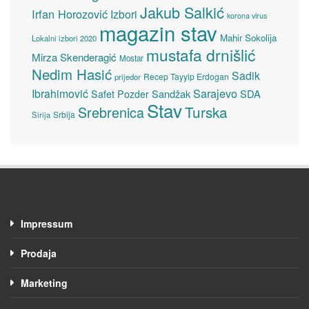
Jakub Salkić
Irfan Horozović
Izbori
korona virus
magazin stav
Mahir Sokolija
Lokalni izbori 2020
mustafa drnišlić
Mirza Skenderagić
Mostar
Nedim Hasić
Sadik
Recep Tayyip Erdogan
prijedor
Sarajevo
Ibrahimović
Sandžak
SDA
Safet Pozder
Stav
Turska
Srebrenica
Srbija
Sirija
Impressum
Prodaja
Marketing