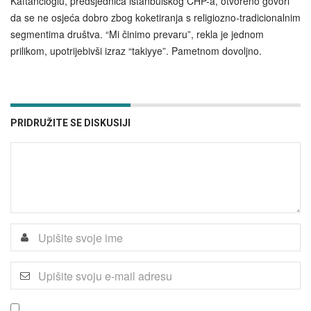
Kaftancioğlu, predsjednica istanbulskog CHP-a, otvoreno govori
da se ne osjeća dobro zbog koketiranja s religiozno-tradicionalnim
segmentima društva. “Mi činimo prevaru”, rekla je jednom
prilikom, upotrijebivši izraz “takiyye”. Pametnom dovoljno.
PRIDRUŽITE SE DISKUSIJI