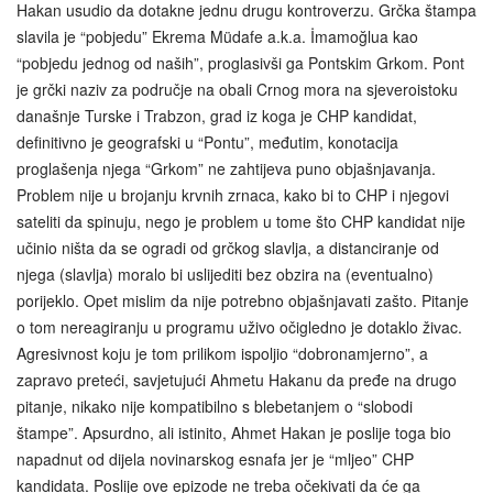
Hakan usudio da dotakne jednu drugu kontroverzu. Grčka štampa
slavila je “pobjedu” Ekrema Müdafe a.k.a. İmamoğlua kao
“pobjedu jednog od naših”, proglasivši ga Pontskim Grkom. Pont
je grčki naziv za područje na obali Crnog mora na sjeveroistoku
današnje Turske i Trabzon, grad iz koga je CHP kandidat,
definitivno je geografski u “Pontu”, međutim, konotacija
proglašenja njega “Grkom” ne zahtijeva puno objašnjavanja.
Problem nije u brojanju krvnih zrnaca, kako bi to CHP i njegovi
sateliti da spinuju, nego je problem u tome što CHP kandidat nije
učinio ništa da se ogradi od grčkog slavlja, a distanciranje od
njega (slavlja) moralo bi uslijediti bez obzira na (eventualno)
porijeklo. Opet mislim da nije potrebno objašnjavati zašto. Pitanje
o tom nereagiranju u programu uživo očigledno je dotaklo živac.
Agresivnost koju je tom prilikom ispoljio “dobronamjerno”, a
zapravo preteći, savjetujući Ahmetu Hakanu da pređe na drugo
pitanje, nikako nije kompatibilno s blebetanjem o “slobodi
štampe”. Apsurdno, ali istinito, Ahmet Hakan je poslije toga bio
napadnut od dijela novinarskog esnafa jer je “mljeo” CHP
kandidata. Poslije ove epizode ne treba očekivati da će ga