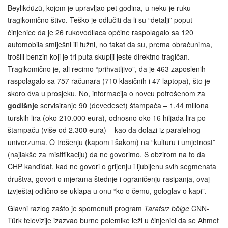
Beylikdüzü, kojom je upravljao pet godina, u neku je ruku
tragikomično štivo. Teško je odlučiti da li su “detalji” poput
činjenice da je 26 rukovodilaca općine raspolagalo sa 120
automobila smiješni ili tužni, no fakat da su, prema obračunima,
trošili benzin koji je tri puta skuplji jeste direktno tragičan.
Tragikomično je, ali recimo “prihvatljivo”, da je 463 zaposlenih
raspolagalo sa 757 računara (710 klasičnih i 47 laptopa), što je
skoro dva u prosjeku. No, informacija o novcu potrošenom za
godišnje
servisiranje 90 (devedeset) štampača – 1,44 miliona
turskih lira (oko 210.000 eura), odnosno oko 16 hiljada lira po
štampaču (više od 2.300 eura) – kao da dolazi iz paralelnog
univerzuma. O trošenju (kapom i šakom) na “kulturu i umjetnost”
(najlakše za mistifikaciju) da ne govorimo. S obzirom na to da
CHP kandidat, kad ne govori o grljenju i ljubljenu svih segmenata
društva, govori o mjerama štednje i ograničenju rasipanja, ovaj
izvještaj odlično se uklapa u onu “ko o čemu, gologlav o kapi”.
Glavni razlog zašto je spomenuti program
Tarafsız bölge
CNN-
Türk televizije izazvao burne polemike leži u činjenici da se Ahmet