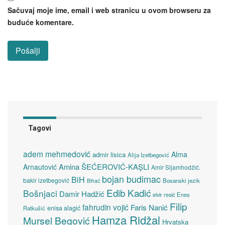
Sačuvaj moje ime, email i web stranicu u ovom browseru za
buduće komentare.
Tagovi
adem mehmedović
Alma
admir lisica
Alija Izetbegović
Amina ŠEĆEROVIĆ-KAŞLI
Arnautović
Amir Sijamhodžić.
bojan budimac
BiH
bakir izetbegović
Bosanski jezik
Bihać
Edib Kadić
Bošnjaci
Damir Hadžić
elvir resić
Enes
Filip
fahrudin vojić
Faris Nanić
enisa alagić
Ratkušić
Hamza Ridžal
Mursel Begović
Hrvatska