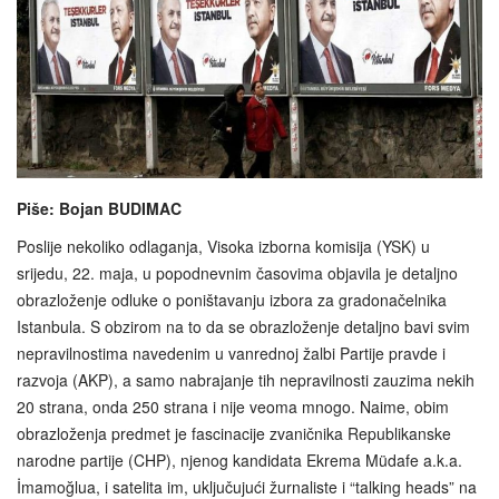
Piše: Bojan BUDIMAC
Poslije nekoliko odlaganja, Visoka izborna komisija (YSK) u
srijedu, 22. maja, u popodnevnim časovima objavila je detaljno
obrazloženje odluke o poništavanju izbora za gradonačelnika
Istanbula. S obzirom na to da se obrazloženje detaljno bavi svim
nepravilnostima navedenim u vanrednoj žalbi Partije pravde i
razvoja (AKP), a samo nabrajanje tih nepravilnosti zauzima nekih
20 strana, onda 250 strana i nije veoma mnogo. Naime, obim
obrazloženja predmet je fascinacije zvaničnika Republikanske
narodne partije (CHP), njenog kandidata Ekrema Müdafe a.k.a.
İmamoğlua, i satelita im, uključujući žurnaliste i “talking heads” na