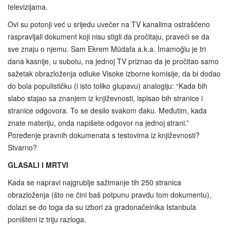
televizijama.
Ovi su potonji već u srijedu uvečer na TV kanalima ostrašćeno
raspravljali dokument koji nisu stigli da pročitaju, praveći se da
sve znaju o njemu. Sam Ekrem Müdafa a.k.a. İmamoğlu je tri
dana kasnije, u subotu, na jednoj TV priznao da je pročitao samo
sažetak obrazloženja odluke Visoke izborne komisije, da bi dodao
do bola populističku (i isto toliko glupavu) analogiju: “Kada bih
slabo stajao sa znanjem iz književnosti, ispisao bih stranice i
stranice odgovora. To se desilo svakom đaku. Međutim, kada
znate materiju, onda napišete odgovor na jednoj strani.”
Poređenje pravnih dokumenata s testovima iz književnosti?
Stvarno?
GLASALI I MRTVI
Kada se napravi najgrublje sažimanje tih 250 stranica
obrazloženja (što ne čini baš potpunu pravdu tom dokumentu),
dolazi se do toga da su izbori za gradonačelnika Istanbula
poništeni iz triju razloga.