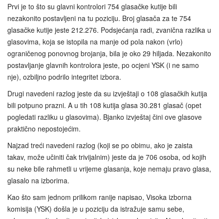
Prvi je to što su glavni kontrolori 754 glasačke kutije bili
nezakonito postavljeni na tu poziciju. Broj glasača za te 754
glasačke kutije jeste 212.276. Podsjećanja radi, zvanična razlika u
glasovima, koja se istopila na manje od pola nakon (vrlo)
ograničenog ponovnog brojanja, bila je oko 29 hiljada. Nezakonito
postavljanje glavnih kontrolora jeste, po ocjeni YSK (i ne samo
nje), ozbiljno podrilo integritet izbora.
Drugi navedeni razlog jeste da su izvještaji o 108 glasačkih kutija
bili potpuno prazni. A u tih 108 kutija glasa 30.281 glasač (opet
pogledati razliku u glasovima). Bjanko izvještaj čini ove glasove
praktično nepostojećim.
Najzad treći navedeni razlog (koji se po obimu, ako je zaista
takav, može učiniti čak trivijalnim) jeste da je 706 osoba, od kojih
su neke bile rahmetli u vrijeme glasanja, koje nemaju pravo glasa,
glasalo na izborima.
Kao što sam jednom prilikom ranije napisao, Visoka izborna
komisija (YSK) došla je u poziciju da istražuje samu sebe,