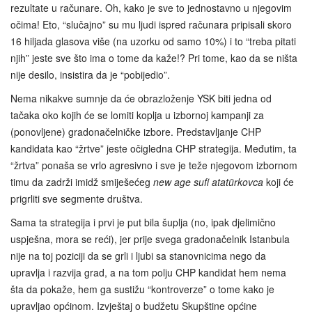
rezultate u računare. Oh, kako je sve to jednostavno u njegovim
očima! Eto, “slučajno” su mu ljudi ispred računara pripisali skoro
16 hiljada glasova više (na uzorku od samo 10%) i to “treba pitati
njih” jeste sve što ima o tome da kaže!? Pri tome, kao da se ništa
nije desilo, insistira da je “pobijedio”.
Nema nikakve sumnje da će obrazloženje YSK biti jedna od
tačaka oko kojih će se lomiti koplja u izbornoj kampanji za
(ponovljene) gradonačelničke izbore. Predstavljanje CHP
kandidata kao “žrtve” jeste očigledna CHP strategija. Međutim, ta
“žrtva” ponaša se vrlo agresivno i sve je teže njegovom izbornom
timu da zadrži imidž smiješećeg
new age sufi atatürkovca
koji će
prigrliti sve segmente društva.
Sama ta strategija i prvi je put bila šuplja (no, ipak djelimično
uspješna, mora se reći), jer prije svega gradonačelnik Istanbula
nije na toj poziciji da se grli i ljubi sa stanovnicima nego da
upravlja i razvija grad, a na tom polju CHP kandidat hem nema
šta da pokaže, hem ga sustižu “kontroverze” o tome kako je
upravljao općinom. Izvještaj o budžetu Skupštine općine