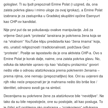
gologlavi. Ti su ljudi prepoznali Emine Polat (i uzgred, da, ona
zaista pokriva glavu i mimo uloge za ovaj igrokaz), a Emine Polat
izabrana je za zastupnika u Gradskoj skupštini općine Esenyurt
kao CHP-ov kandidat.
Nije prvi put da se pokušavaju ovakve manipulacije. Još za
vrijeme Gezi park “protesta” lansirana je pokrivena žena koja se
na “viralnom” YouTube klipu predstavila kao “žena imama” koja,
eto, unatoč religioznosti i tradicionalnosti, podržava Gezi
“proteste”. Poslije se ispostavilo da je ona aktivista CHP-a. Ovo s
Emine Polat je korak dalje, naime, ona zaista pokriva glavu. No,
odluka da iskoriste upravo nju kao “slučajnu prolaznicu” govori
nešto više o odnosu atatürkovaca prema pokrivenim ženama –
prema njima, one nemaju (prepoznatljivo) lice. Oni su uvjereni da
njih niko neće prepoznati jer je mahrama nešto što briše lice /
identitet, odnosno svodi ga na simbol.
Decenijama su pokrivene žene za atatürkovce bile “nevidljive”. Ne
tako da su bile nepostojeće, one su postojale, ali kao posluga. To
je (bila) srž problema oko mahrama – “ozakonjeno” odlukama