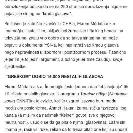
obrazloženja odluke da se na 250 stranica obrazloženja nigdje ne
pojavljuje sintagma “krađa glasova”.
Smiješno je zato što zvaničnici CHP-a, Ekrem Müdafa a.k.a.
İmamoğlu, i sateliti im, uključujući žurnaliste i “talking heads” na
televizijama, znaju vrlo dobro da se takva sintagma ne može
pojaviti u dokumentu YSK-a, koji nije istraživao krađu glasova
nego nepravilnosti u izbornom i postizbornom procesu. Patetično
je jer im je to jedini argument, a tužno je jer time zaluđuju svoje
sljedbenike.
“GREŠKOM” DOBIO 16.000 NESTALIH GLASOVA
Ekrem Müdafa a.k.a. İmamoğlu jeste jednom dao “objašnjenje” tih
16 hiljada nestalih glasova. U programu
Tarafsız bölge
(
Neutralna
zona
) CNN-Türk televizije, koji je uzgred izazvao buru među
medijskim poslenicima, Ahmet Hakan, žurnalistička “zvijezda” tog
kanala (a mislim da nadimak “Kelner” govori sve o njegovoj
neutralnosti), usudio se da ga pita o njima (glasovima). Lažni sin
imama je, raširivši ruke, rekao da to treba pitati one koji su unosili