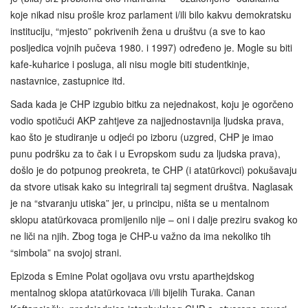
koje nikad nisu prošle kroz parlament i/ili bilo kakvu demokratsku
instituciju, “mjesto” pokrivenih žena u društvu (a sve to kao
posljedica vojnih pučeva 1980. i 1997) određeno je. Mogle su biti
kafe-kuharice i posluga, ali nisu mogle biti studentkinje,
nastavnice, zastupnice itd.
Sada kada je CHP izgubio bitku za nejednakost, koju je ogorčeno
vodio spotičući AKP zahtjeve za najjednostavnija ljudska prava,
kao što je studiranje u odjeći po izboru (uzgred, CHP je imao
punu podršku za to čak i u Evropskom sudu za ljudska prava),
došlo je do potpunog preokreta, te CHP (i atatürkovci) pokušavaju
da stvore utisak kako su integrirali taj segment društva. Naglasak
je na “stvaranju utiska” jer, u principu, ništa se u mentalnom
sklopu atatürkovaca promijenilo nije – oni i dalje preziru svakog ko
ne liči na njih. Zbog toga je CHP-u važno da ima nekoliko tih
“simbola” na svojoj strani.
Epizoda s Emine Polat ogoljava ovu vrstu aparthejdskog
mentalnog sklopa atatürkovaca i/ili bijelih Turaka. Canan