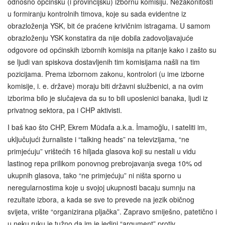
odnosno općinsku (i provincijsku) izbornu komisiju. Nezakonitosti
u formiranju kontrolnih timova, koje su sada evidentne iz
obrazloženja YSK, bit će praćene krivičnim istragama. U samom
obrazloženju YSK konstatira da nije dobila zadovoljavajuće
odgovore od općinskih izbornih komisija na pitanje kako i zašto su
se ljudi van spiskova dostavljenih tim komisijama našli na tim
pozicijama. Prema izbornom zakonu, kontrolori (u ime izborne
komisije, i. e. države) moraju biti državni službenici, a na ovim
izborima bilo je slučajeva da su to bili uposlenici banaka, ljudi iz
privatnog sektora, pa i CHP aktivisti.
I baš kao što CHP, Ekrem Müdafa a.k.a. İmamoğlu, i sateliti im,
uključujući žurnaliste i “talking heads” na televizijama, “ne
primjećuju” vrištećih 16 hiljada glasova koji su nestali u vidu
lastinog repa prilikom ponovnog prebrojavanja svega 10% od
ukupnih glasova, tako “ne primjećuju” ni ništa sporno u
neregularnostima koje u svojoj ukupnosti bacaju sumnju na
rezultate izbora, a kada se sve to prevede na jezik običnog
svijeta, vrište “organizirana pljačka”. Zapravo smiješno, patetično i
u neku ruku je tužno da im je jedini “argument” protiv