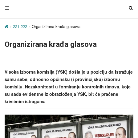
T
T
o
o
g
g
221-222
Organizirana krađa glasova
g
g
l
l
Organizirana krađa glasova
e
e
n
n
a
a
v
v
Visoka izborna komisija (YSK) došla je u poziciju da istražuje
i
i
samu sebe, odnosno općinsku (i provincijsku) izbornu
g
g
komisiju. Nezakonitosti u formiranju kontrolnih timova, koje
a
a
su sada evidentne iz obrazloženja YSK, bit će praćene
t
t
krivičnim istragama
i
i
o
o
n
n