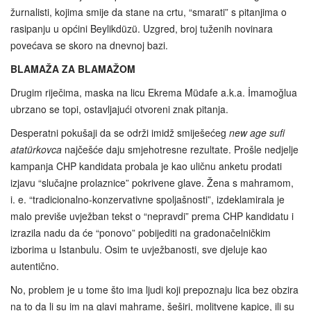
žurnalisti, kojima smije da stane na crtu, “smarati” s pitanjima o
rasipanju u općini Beylikdüzü. Uzgred, broj tuženih novinara
povećava se skoro na dnevnoj bazi.
BLAMAŽA ZA BLAMAŽOM
Drugim riječima, maska na licu Ekrema Müdafe a.k.a. İmamoğlua
ubrzano se topi, ostavljajući otvoreni znak pitanja.
Desperatni pokušaji da se održi imidž smiješećeg
new age sufi
atatürkovca
najčešće daju smjehotresne rezultate. Prošle nedjelje
kampanja CHP kandidata probala je kao uličnu anketu prodati
izjavu “slučajne prolaznice” pokrivene glave. Žena s mahramom,
i. e. “tradicionalno-konzervativne spoljašnosti”, izdeklamirala je
malo previše uvježban tekst o “nepravdi” prema CHP kandidatu i
izrazila nadu da će “ponovo” pobijediti na gradonačelničkim
izborima u Istanbulu. Osim te uvježbanosti, sve djeluje kao
autentično.
No, problem je u tome što ima ljudi koji prepoznaju lica bez obzira
na to da li su im na glavi mahrame, šeširi, molitvene kapice, ili su