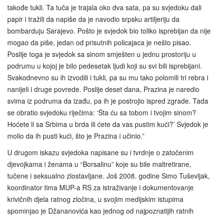
takođe tukli. Ta tuča je trajala oko dva sata, pa su svjedoku dali
papir i tražili da napiše da je navodio srpsku artiljeriju da
bombarduju Sarajevo. Pošto je svjedok bio toliko isprebijan da nije
mogao da piše, jedan od prisutnih policajaca je nešto pisao.
Poslije toga je svjedok sa sinom smješten u jednu prostoriju u
podrumu u kojoj je bilo pedesetak ljudi koji su svi bili isprebijani.
Svakodnevno su ih izvodili i tukli, pa su mu tako polomili tri rebra i
nanijeli i druge povrede. Poslije deset dana, Prazina je naredio
svima iz podruma da izađu, pa ih je postrojio ispred zgrade. Tada
se obratio svjedoku riječima: ‘Šta ću sa tobom i tvojim sinom?
Hoćete li sa Srbima u brda ili ćete da vas pustim kući?’ Svjedok je
molio da ih pusti kući, što je Prazina i učinio.”
U drugom iskazu svjedoka napisane su i tvrdnje o zatočenim
djevojkama i ženama u “Borsalinu” koje su bile maltretirane,
tučene i seksualno zlostavljane. Još 2008. godine Simo Tuševljak,
koordinator tima MUP-a RS za istraživanje i dokumentovanje
krivičnih djela ratnog zločina, u svojim medijskim istupima
spominjao je Džananovića kao jednog od najpoznatijih ratnih