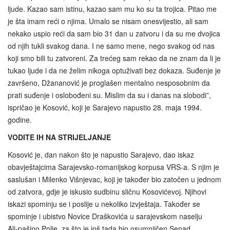
ljude. Kazao sam istinu, kazao sam mu ko su ta trojica. Pitao me
je šta imam reći o njima. Umalo se nisam onesvijestio, ali sam
nekako uspio reći da sam bio 31 dan u zatvoru i da su me dvojica
od njih tukli svakog dana. I ne samo mene, nego svakog od nas
koji smo bili tu zatvoreni. Za trećeg sam rekao da ne znam da li je
tukao ljude i da ne želim nikoga optuživati bez dokaza. Suđenje je
završeno, Džananović je proglašen mentalno nesposobnim da
prati suđenje i oslobođeni su. Mislim da su i danas na slobodi”,
ispričao je Kosović, koji je Sarajevo napustio 28. maja 1994.
godine.
VODITE IH NA STRIJELJANJE
Kosović je, dan nakon što je napustio Sarajevo, dao iskaz
obavještajcima Sarajevsko-romanijskog korpusa VRS-a. S njim je
saslušan i Milenko Višnjevac, koji je također bio zatočen u jednom
od zatvora, gdje je iskusio sudbinu sličnu Kosovićevoj. Njihovi
iskazi spominju se i poslije u nekoliko izvještaja. Također se
spominje i ubistvo Novice Draškovića u sarajevskom naselju
Ali‑pašino Polje, za što je još tada bio osumnjičen Senad