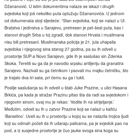
Džananović. U istim dokumentima nalaze se iskazi i drugih
svjedoka koji još nekoliko puta optužuju Džananovića. U jednom
od dokumenata stoji sljedeće: “Stan svjedoka, koji se nalazi u Ul.
Bratstva i jedinstva u Sarajevu, pretresen je pet-šest puta, kao i
stanovi drugih Srba u toj zgradi, dok stanovi Hrvata i muslimana
nisu bili pretresani. Muslimanska policija je 21. jula uhapsila
svjedoka i njegovog sina starog 27 godina, pa su ih odveli u
prostorije SUP-a Novo Sarajevo, gde ih je saslušao sin Zdenka
Skoka. Teretili su ga da je navodio srpsku artiljeriju da granatira
Sarajevo. Nazivali su ga četnikom i psovali mu majku četničku, što
je trajalo dva-tri sata, pri čemu su ga i tukli.
Poslije saslušanja su ih odveli u štab Juke Prazine, u ulici Hasana
Brkića, pa kada je stražar Prazinu pitao šta da radi sa svjedokom i
njegovim sinom, ovaj mu je rekao: ‘Vodite ih na strijeljanje.’
Međutim, odveli su ih u zatvor Prazine koji se nalazi u kafiću
‘Barselino’. Uveli su ih u prostoriju u kojoj su se nalazila trojica ljudi
koji su odmah počeli da ih udaraju palicama, pa je svjedok pao na
pod, a iz susjedne prostorije je čuo jauke svoga sina koga su