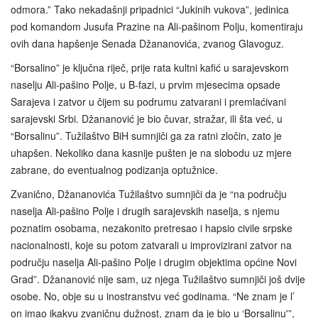
odmora.” Tako nekadašnji pripadnici “Jukinih vukova”, jedinica
pod komandom Jusufa Prazine na Ali‑pašinom Polju, komentiraju
ovih dana hapšenje Senada Džananovića, zvanog Glavoguz.
“Borsalino” je ključna riječ, prije rata kultni kafić u sarajevskom
naselju Ali‑pašino Polje, u B‑fazi, u prvim mjesecima opsade
Sarajeva i zatvor u čijem su podrumu zatvarani i premlaćivani
sarajevski Srbi. Džananović je bio čuvar, stražar, ili šta već, u
“Borsalinu”. Tužilaštvo BiH sumnjiči ga za ratni zločin, zato je
uhapšen. Nekoliko dana kasnije pušten je na slobodu uz mjere
zabrane, do eventualnog podizanja optužnice.
Zvanično, Džananovića Tužilaštvo sumnjiči da je “na području
naselja Ali‑pašino Polje i drugih sarajevskih naselja, s njemu
poznatim osobama, nezakonito pretresao i hapsio civile srpske
nacionalnosti, koje su potom zatvarali u improvizirani zatvor na
području naselja Ali‑pašino Polje i drugim objektima općine Novi
Grad”. Džananović nije sam, uz njega Tužilaštvo sumnjiči još dvije
osobe. No, obje su u inostranstvu već godinama. “Ne znam je l’
on imao ikakvu zvaničnu dužnost, znam da je bio u ‘Borsalinu'”,