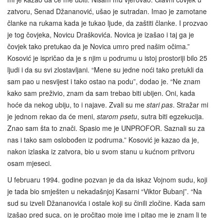
zatvoru, Senad Džananović, ušao je sutradan. Imao je zamotane
članke na rukama kada je tukao ljude, da zaštiti članke. I prozvao
je tog čovjeka, Novicu Draškovića. Novica je izašao i taj ga je
čovjek tako pretukao da je Novica umro pred našim očima.”
Kosović je ispričao da je s njim u podrumu u istoj prostoriji bilo 25
ljudi i da su svi zlostavljani. “Mene su jedne noći tako pretukli da
sam pao u nesvijest i tako ostao na podu”, dodao je. “Ne znam
kako sam preživio, znam da sam trebao biti ubijen. Oni, kada
hoće da nekog ubiju, to i najave. Zvali su me
stari pas
. Stražar mi
je jednom rekao da će meni,
starom psetu
, sutra biti egzekucija.
Znao sam šta to znači. Spasio me je UNPROFOR. Saznali su za
nas i tako sam oslobođen iz podruma.” Kosović je kazao da je,
nakon izlaska iz zatvora, bio u svom stanu u kućnom pritvoru
osam mjeseci.
U februaru 1994. godine pozvan je da da iskaz Vojnom sudu, koji
je tada bio smješten u nekadašnjoj Kasarni “Viktor Bubanj”. “Na
sud su izveli Džananovića i ostale koji su činili zločine. Kada sam
izašao pred suca, on je pročitao moje ime i pitao me je znam li te