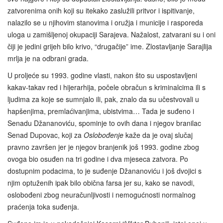
zatvorenima onih koji su itekako zaslužili pritvor i ispitivanje,
nalazilo se u njihovim stanovima i oružja i municije i rasporeda
uloga u zamišljenoj okupaciji Sarajeva. Nažalost, zatvarani su i oni
čiji je jedini grijeh bilo krivo, “drugačije” ime. Zlostavljanje Sarajlija
mrlja je na odbrani grada.
U proljeće su 1993. godine vlasti, nakon što su uspostavljeni
kakav-takav red i hijerarhija, počele obračun s kriminalcima ili s
ljudima za koje se sumnjalo ili, pak, znalo da su učestvovali u
hapšenjima, premlaćivanjima, ubistvima… Tada je suđeno i
Senadu Džananoviću, spominje to ovih dana i njegov branilac
Senad Dupovac, koji za
Oslobođenje
kaže da je ovaj slučaj
pravno završen jer je njegov branjenik još 1993. godine zbog
ovoga bio osuđen na tri godine i dva mjeseca zatvora. Po
dostupnim podacima, to je suđenje Džananoviću i još dvojici s
njim optuženih ipak bilo obična farsa jer su, kako se navodi,
oslobođeni zbog neuračunljivosti i nemogućnosti normalnog
praćenja toka suđenja.