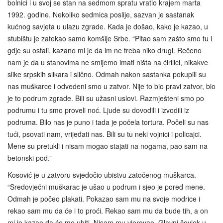
bolnici i u svoj se stan na sedmom spratu vratio krajem marta
1992. godine. Nekoliko sedmica poslije, sazvan je sastanak
kućnog savjeta u ulazu zgrade. Kada je došao, kako je kazao, u
stubištu je zatekao samo komšije Srbe. “Pitao sam zašto smo tu i
gdje su ostali, kazano mi je da im ne treba niko drugi. Rečeno
nam je da u stanovima ne smijemo imati ništa na ćirilici, nikakve
slike srpskih slikara i slično. Odmah nakon sastanka pokupili su
nas muškarce i odvedeni smo u zatvor. Nije to bio pravi zatvor, bio
je to podrum zgrade. Bili su užasni uslovi. Razmješteni smo po
podrumu i tu smo proveli noć. Ljude su dovodili i izvodili iz
podruma. Bilo nas je puno i tada je počela tortura. Počeli su nas
tući, psovati nam, vrijeđati nas. Bili su tu neki vojnici i policajci.
Mene su pretukli i nisam mogao stajati na nogama, pao sam na
betonski pod.”
Kosović je u zatvoru svjedočio ubistvu zatočenog muškarca.
“Sredovječni muškarac je ušao u podrum i sjeo je pored mene.
Odmah je počeo plakati. Pokazao sam mu na svoje modrice i
rekao sam mu da će i to proći. Rekao sam mu da bude tih, a on
mi je kazao da će me ubiti. Nisam mu vjerovao. Glavni čovjek u