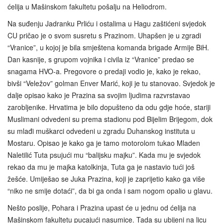
ćelija u Mašinskom fakultetu pošalju na Heliodrom.
Na suđenju Jadranku Prliću i ostalima u Hagu zaštićeni svjedok
CU pričao je o svom susretu s Prazinom. Uhapšen je u zgradi
“Vranice”, u kojoj je bila smještena komanda brigade Armije BiH.
Dan kasnije, s grupom vojnika i civila iz “Vranice” predao se
snagama HVO-a. Pregovore o predaji vodio je, kako je rekao,
bivši “Veležov” golman Enver Marić, koji je tu stanovao. Svjedok je
dalje opisao kako je Prazina sa svojim ljudima razvrstavao
zarobljenike. Hrvatima je bilo dopušteno da odu gdje hoće, stariji
Muslimani odvedeni su prema stadionu pod Bijelim Brijegom, dok
su mlađi muškarci odvedeni u zgradu Duhanskog instituta u
Mostaru. Opisao je kako ga je tamo motorolom tukao Mladen
Naletilić Tuta psujući mu “balijsku majku”. Kada mu je svjedok
rekao da mu je majka katolkinja, Tuta ga je nastavio tući još
žešće. Umiješao se Juka Prazina, koji je zaprijetio kako ga više
“niko ne smije dotaći”, da bi ga onda i sam nogom opalio u glavu.
Nešto poslije, Pohara i Prazina upast će u jednu od ćelija na
Mašinskom fakultetu pucajući nasumice. Tada su ubijeni na licu