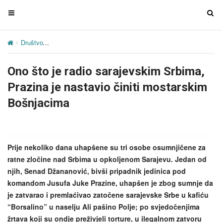
T
T
o
o
g
g
Društvo
Ono što je radio sarajevskim Srbima, Prazina je nastavio č
g
g
l
l
Ono što je radio sarajevskim Srbima,
e
e
n
n
Prazina je nastavio činiti mostarskim
a
a
Bošnjacima
v
v
i
i
g
g
a
a
Prije nekoliko dana uhapšene su tri osobe osumnjičene za
t
t
ratne zločine nad Srbima u opkoljenom Sarajevu. Jedan od
i
i
njih, Senad Džananović, bivši pripadnik jedinica pod
o
o
komandom Jusufa Juke Prazine, uhapšen je zbog sumnje da
n
n
je zatvarao i premlaćivao zatočene sarajevske Srbe u kafiću
“Borsalino” u naselju Ali pašino Polje; po svjedočenjima
žrtava koji su ondje preživjeli torture, u ilegalnom zatvoru