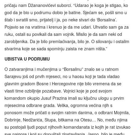
pričaju nam Džananovićevi suborci. “Udarao je koga je stigao, ko
god da je bio u podrumu dobio je batine. Sjećam se, pošli smo u
štab i svratili smo, prijatelj i ja, po neke stvari do ‘Borsalina’.
Pojavio se na vratima i krenuo je da me udari. Uhvatio sam ga za
ruku, ostali su povikali da sam vojnik. Mislio je da sam neki od
zarobljenika. Da je bilo premlaćivanja, bilo je. O silovanju i ostalim
stvarima koje se sada spominju zaista ne znam ništa.”
UBISTVA U PODRUMU
O zatvaranjima i mučenjima u “Borsalinu” znalo se u ratnom
Sarajevu još od prvih mjeseci, no u haosu koji je tada vladao
glavnim gradom Bosne i Hercegovine nije bilo vremena da se
vlasti time ozbiljnije pozabave. Vojnici koje je pod svojom
komandom okupio Jusuf Prazina imali su ključnu ulogu u prvim
mjesecima odbrane grada. Velika, ogromna većina njih s
ponosom može pričati o svojim ratnim danima, o odbrani Mojmila,
Dobrinje, Nedžarića, Stupa, bitkama na Otesu… No, među njima
su postojali ljudi poput njihovih komandanata iz kojih je rat izvukao
sve najgore i koji su dopuštali zlostavljanja. Jasno, bilo je među