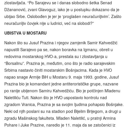
zlostavljača. “Po Sarajevu se i danas slobodno šetka Senad
Džananović, zvani Glavoguz, iako je u postupku dokazano da je
ubijao Srbe. Oslobođen je jer je ‘proglašen neuračunljivim’. Zašto
neuračunljiv čovjek nije u ludnici, već na slobodi?”
UBISTVA U MOSTARU
Nakon što su Jusuf Prazina i njegov zamjenik Samir Kahvedžić
napustili Sarajevo pa se, nakon boravka na Igmanu, obreli u
redovima mostarskog HVO-a, prestala su i zlostavljanja u
“Borsalinu”. Prazina je, međutim, ono što je radio sarajevskim
Srbima nastavio činiti mostarskim Bošnjacima. Kada je HVO
napao snage Armije BiH u Mostaru 9. maja 1993. godine, Jusuf
Prazina bio je komandant jedne antiterorističke grupe, nazvane
po ranije ubijenom Samiru Kahvedžiću. Bio je potčinjen Mladenu
Naletiliću Tuti. Nakon što je HVO uspostavio kontrolu nad
zgradom Vranica, Prazina je sa svojim ljudima pohapsio Bošnjake.
Neki od njih poslani su na stadion pod Bijelim Brijegom, a drugi u
zgradu Mašinskog fakulteta. Mladen Naletilić, u pratnji Armina
Pohare i Juke Prazine, naredio je 11. maja da se zatočenici iz