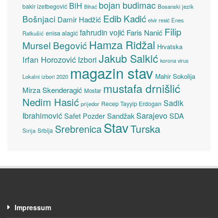
bojan budimac
BiH
bakir izetbegović
Bosanski jezik
Bihać
Edib Kadić
Bošnjaci
Damir Hadžić
elvir resić
Enes
Filip
fahrudin vojić
Faris Nanić
enisa alagić
Ratkušić
Hamza Ridžal
Mursel Begović
Hrvatska
Jakub Salkić
Irfan Horozović
Izbori
korona virus
magazin stav
Mahir Sokolija
Lokalni izbori 2020
mustafa drnišlić
Mirza Skenderagić
Mostar
Nedim Hasić
Sadik
Recep Tayyip Erdogan
prijedor
Sarajevo
Ibrahimović
Sandžak
SDA
Safet Pozder
Stav
Turska
Srebrenica
Srbija
Sirija
Impressum