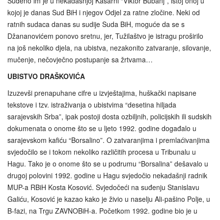
Suđeno im je u nekadašnjoj Kasarni “Viktor Bubanj”, istoj onoj u
kojoj je danas Sud BiH i njegov Odjel za ratne zločine. Neki od
ratnih sudaca danas su sudije Suda BiH, moguće da se s
Džananovićem ponovo sretnu, jer, Tužilaštvo je istragu proširilo
na još nekoliko djela, na ubistva, nezakonito zatvaranje, silovanje,
mučenje, nečovječno postupanje sa žrtvama…
UBISTVO DRAŠKOVIĆA
Izuzevši prenapuhane cifre u izvještajima, huškački napisane
tekstove i tzv. istraživanja o ubistvima “desetina hiljada
sarajevskih Srba”, ipak postoji dosta ozbiljnih, policijskih ili sudskih
dokumenata o onome što se u ljeto 1992. godine događalo u
sarajevskom kafiću “Borsalino”. O zatvaranjima i premlaćivanjima
svjedočilo se i tokom nekoliko različitih procesa u Tribunalu u
Hagu. Tako je o onome što se u podrumu “Borsalina” dešavalo u
drugoj polovini 1992. godine u Hagu svjedočio nekadašnji radnik
MUP-a RBiH Kosta Kosović. Svjedočeći na suđenju Stanislavu
Galiću, Kosović je kazao kako je živio u naselju Ali‑pašino Polje, u
B-fazi, na Trgu ZAVNOBiH‑a. Početkom 1992. godine bio je u