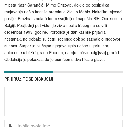
mjesta Nazif Šarančić i Mimo Grizović, dok je od posljedica
ranjavanja nešto kasnije preminuo Zlatko Mehić. Nekoliko mjeseci
poslije, Prazina s nekolicinom svojih ljudi napušta BiH. Obreo se u
Belgiji. Posljednji put viđen je živ u noći s trećeg na četvrti
decembar 1993. godine. Porodica je dan kasnije prijavila
nestanak, no trebale su četiri sedmice dok se saznalo o njegovoj
sudbini. Stoper je slučajno njegovo tijelo našao u jarku kraj
autoceste u blizini grada Eupena, na njemačko-belgijskoj granici.
Obdukcija je pokazala da je usmrćen s dva hica u glavu.
PRIDRUŽITE SE DISKUSIJI