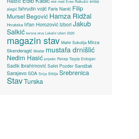
Edib Kadić
Hadžić
enisa
elvir resić
Enes Ratkušić
Filip
fahrudin vojić
Faris Nanić
alagić
Hamza Ridžal
Mursel Begović
Jakub
Irfan Horozović
Izbori
Hrvatska
Salkić
Lokalni izbori 2020
korona virus
magazin stav
Mirza
Mahir Sokolija
mustafa drnišlić
Skenderagić
Mostar
Nedim Hasić
Recep Tayyip Erdogan
prijedor
Sadik Ibrahimović
Sandžak
Safet Pozder
Srebrenica
Sarajevo
SDA
Srbija
Sirija
Stav
Turska