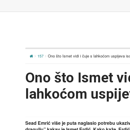
157
Ono što Ismet vidi i čuje s lahkoćom uspijeva isc
Ono što Ismet vid
lahkoćom uspijev
Sead Emrić više je puta naglasio potrebu ukaz
dragulju” kakav je Ismet Erdić. Kako kaže, Erdić