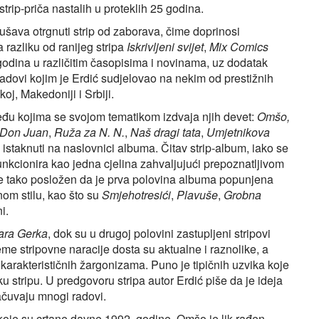
strip-priča nastalih u proteklih 25 godina.
kušava otrgnuti strip od zaborava, čime doprinosi
 razliku od ranijeg stripa
Iskrivljeni svijet
,
Mix Comics
h godina u različitim časopisima i novinama, uz dodatak
radovi kojim je Erdić sudjelovao na nekim od prestižnih
oj, Makedoniji i Srbiji.
među kojima se svojom tematikom izdvaja njih devet:
Omšo,
 Don Juan
,
Ruža za N. N.
,
Naš dragi tata
,
Umjetnikova
 i istaknuti na naslovnici albuma. Čitav strip-album, iako se
funkcionira kao jedna cjelina zahvaljujući prepoznatljivom
je tako posložen da je prva polovina albuma popunjena
anom stilu, kao što su
Smjehotresići
,
Plavuše
,
Grobna
i.
ara Gerka
, dok su u drugoj polovini zastupljeni stripovi
eme stripovne naracije dosta su aktualne i raznolike, a
 karakterističnih žargonizama. Puno je tipičnih uzvika koje
u stripu. U predgovoru stripa autor Erdić piše da je ideja
ačuvaju mnogi radovi.
e koje su crtane davne 1992. godine. Omšo je lik rađen