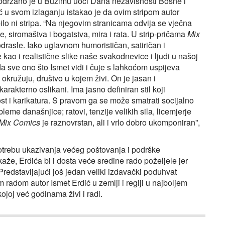
a održano je u Bužimu uoči Dana nezavisnosti Bosne i
u svom izlaganju istakao je da ovim stripom autor
bilo ni stripa. “Na njegovim stranicama odvija se vječna
e, siromaštva i bogatstva, mira i rata. U strip-pričama
Mix
drasle. Iako uglavnom humorističan, satiričan i
ao i realistične slike naše svakodnevice i ljudi u našoj
 da sve ono što Ismet vidi i čuje s lahkoćom uspijeva
a okružuju, društvo u kojem živi. On je jasan i
karakterno oslikani. Ima jasno definiran stil koji
st i karikatura. S pravom ga se može smatrati socijalno
me današnjice; ratovi, tenzije velikih sila, licemjerje
Mix Comics
je raznovrstan, ali i vrlo dobro ukomponiran”,
otrebu ukazivanja većeg poštovanja i podrške
aže, Erdića bi i dosta veće sredine rado poželjele jer
redstavljajući još jedan veliki izdavački poduhvat
radom autor Ismet Erdić u zemlji i regiji u najboljem
ojoj već godinama živi i radi.