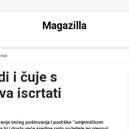
Magazilla
rtati
i i čuje s
a iscrtati
ivanja većeg poštovanja i podrške “umjetničkom
a bi i dosta veće sredine rado poželjele jer njegovi