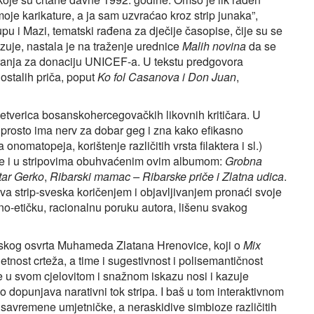
moje karikature, a ja sam uzvraćao kroz strip junaka”,
u i Mazi, tematski rađena za dječije časopise, čije su se
uje, nastala je na traženje urednice
Malih novina
da se
ciranja za donaciju UNICEF-a. U tekstu predgovora
 ostalih priča, poput
Ko fol Casanova i Don Juan
,
četverica bosanskohercegovačkih likovnih kritičara. U
a prosto ima nerv za dobar geg i zna kako efikasno
ba onomatopeja, korištenje različitih vrsta filaktera i sl.)
je i u stripovima obuhvaćenim ovim albumom:
Grobna
ar Gerko
,
Ribarski mamac – Ribarske priče i Zlatna udica
.
ova strip-sveska koričenjem i objavljivanjem pronaći svoje
otno-etičku, racionalnu poruku autora, lišenu svakog
skog osvrta Muhameda Zlatana Hrenovice, koji o
Mix
etnost crteža, a time i sugestivnost i polisemantičnost
de u svom cjelovitom i snažnom iskazu nosi i kazuje
o dopunjava narativni tok stripa. I baš u tom interaktivnom
 savremene umjetničke, a neraskidive simbioze različitih