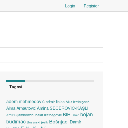
Login
Register
Tagovi
adem mehmedović
admir lisica
Alija Izetbegović
Amina ŠEĆEROVIĆ-KAŞLI
Alma Arnautović
bojan
BiH
Amir Sijamhodžić.
bakir izetbegović
Bihać
budimac
Bošnjaci
Damir
Bosanski jezik