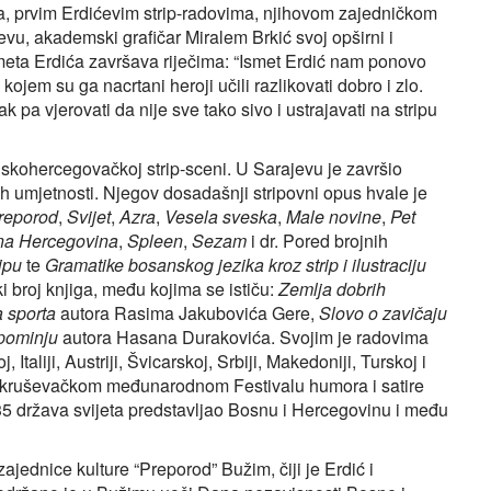
a, prvim Erdićevim strip-radovima, njihovom zajedničkom
evu, akademski grafičar Miralem Brkić svoj opširni i
eta Erdića završava riječima: “Ismet Erdić nam ponovo
ojem su ga nacrtani heroji učili razlikovati dobro i zlo.
k pa vjerovati da nije sve tako sivo i ustrajavati na stripu
skohercegovačkoj strip-sceni. U Sarajevu je završio
ih umjetnosti. Njegov dosadašnji stripovni opus hvale je
reporod
,
Svijet
,
Azra
,
Vesela sveska
,
Male novine
,
Pet
na Hercegovina
,
Spleen
,
Sezam
i dr. Pored brojnih
ipu
te
Gramatike bosanskog jezika kroz strip i ilustraciju
ki broj knjiga, među kojima se ističu:
Zemlja dobrih
a sporta
autora Rasima Jakubovića Gere,
Slovo o zavičaju
pominju
autora Hasana Durakovića. Svojim je radovima
liji, Austriji, Švicarskoj, Srbiji, Makedoniji, Turskoj i
a kruševačkom međunarodnom Festivalu humora i satire
 35 država svijeta predstavljao Bosnu i Hercegovinu i među
ajednice kulture “Preporod” Bužim, čiji je Erdić i