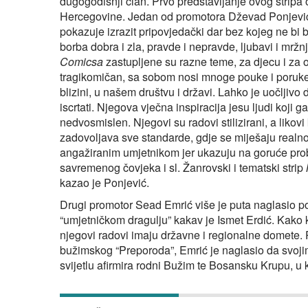
dugogodišnji član. Prvo predstavljanje ovog strip
Hercegovine. Jedan od promotora Dževad Ponjević 
pokazuje izrazit pripovjedački dar bez kojeg ne bi 
borba dobra i zla, pravde i nepravde, ljubavi i mržnj
Comicsa
zastupljene su razne teme, za djecu i za o
tragikomičan, sa sobom nosi mnoge pouke i poruke k
blizini, u našem društvu i državi. Lahko je uočljivo
iscrtati. Njegova vječna inspiracija jesu ljudi koji g
nedvosmislen. Njegovi su radovi stilizirani, a likovi 
zadovoljava sve standarde, gdje se miješaju realno
angažiranim umjetnikom jer ukazuju na goruće proble
savremenog čovjeka i sl. Žanrovski i tematski strip
kazao je Ponjević.
Drugi promotor Sead Emrić više je puta naglasio p
“umjetničkom dragulju” kakav je Ismet Erdić. Kako k
njegovi radovi imaju državne i regionalne domete. P
bužimskog “Preporoda”, Emrić je naglasio da svojim 
svijetlu afirmira rodni Bužim te Bosansku Krupu, u k