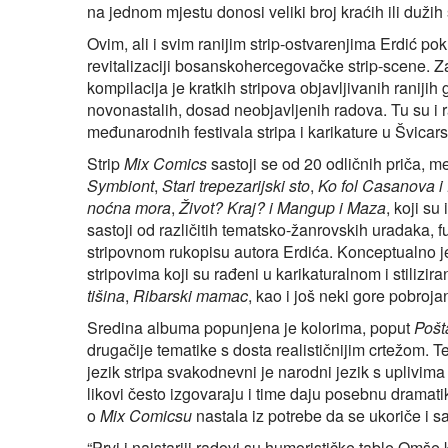
na jednom mjestu donosi veliki broj kraćih ili dužih 
Ovim, ali i svim ranijim strip‑ostvarenjima Erdić po
revitalizaciji bosanskohercegovačke strip-scene. Za
kompilacija je kratkih stripova objavljivanih raniji
novonastalih, dosad neobjavljenih radova. Tu su i 
međunarodnih festivala stripa i karikature u Švicarsk
Strip
Mix Comics
sastoji se od 20 odličnih priča, 
Symbiont
,
Stari trepezarijski sto
,
Ko fol Casanova i
noćna mora
,
Život? Kraj? i Mangup i Maza
, koji su
sastoji od različitih tematsko-žanrovskih uradaka, 
stripovnom rukopisu autora Erdića. Konceptualno 
stripovima koji su rađeni u karikaturalnom i stilizir
tišina
,
Ribarski mamac
, kao i još neki gore pobrojan
Sredina albuma popunjena je kolorima, poput
Pošt
drugačije tematike s dosta realističnijim crtežom. T
jezik stripa svakodnevni je narodni jezik s uplivima
likovi često izgovaraju i time daju posebnu dramatik
o
Mix Comicsu
nastala iz potrebe da se ukoriče i s
“Prvi i najstariji radovi su humorističke table Omš