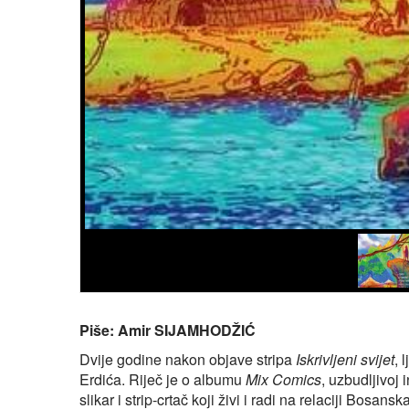
Piše: Amir SIJAMHODŽIĆ
Dvije godine nakon objave stripa
Iskrivljeni svijet
, 
Erdića. Riječ je o albumu
Mix Comics
, uzbudljivoj
slikar i strip‑crtač koji živi i radi na relaciji B