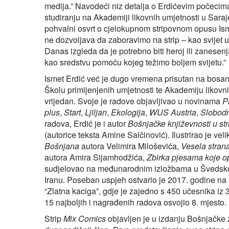
medija.” Navodeći niz detalja o Erdićevim počecim
studiranju na Akademiji likovnih umjetnosti u Saraj
pohvalni osvrt o cjelokupnom stripovnom opusu Ism
ne dozvoljava da zaboravimo na strip – kao svijet u k
Danas izgleda da je potrebno biti heroj ili zanesenja
kao sredstvu pomoću kojeg težimo boljem svijetu.”
Ismet Erdić već je dugo vremena prisutan na bosan
Školu primijenjenih umjetnosti te Akademiju likovn
vrijedan. Svoje je radove objavljivao u novinama
P
plus
,
Start
,
Ljiljan
,
Ekologija
,
WUS Austria
,
Slobod
radova, Erdić je i autor
Bošnjačke književnosti u str
(autorice teksta Amine Salčinović). Ilustrirao je veli
Bošnjana
autora Velimira Miloševića,
Vesela stran
autora Amira Sijamhodžića,
Zbirka pjesama koje o
sudjelovao na međunarodnim izložbama u Švedskoj, Ita
Iranu. Poseban uspjeh ostvario je 2017. godine n
“Zlatna kaciga”, gdje je zajedno s 450 učesnika iz
15 najboljih i nagrađenih radova osvojio 8. mjesto.
Strip
Mix Comics
objavljen je u izdanju Bošnjačke z