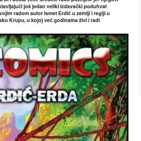
tavljajući još jedan veliki izdavački poduhvat
jim radom autor Ismet Erdić u zemlji i regiji u
sku Krupu, u kojoj već godinama živi i radi