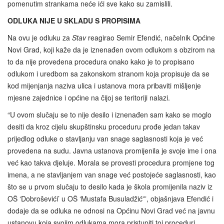
pomenutim strankama neće ići sve kako su zamislili.
ODLUKA
NIJE U SKLADU S PROPISIMA
Na ovu je odluku za
Stav
reagirao Semir Efendić, načelnik Općine
Novi Grad, koji kaže da je iznenađen ovom odlukom s obzirom na
to da nije provedena procedura onako kako je to propisano
odlukom i uredbom sa zakonskom stranom koja propisuje da se
kod mijenjanja naziva ulica i ustanova mora pribaviti mišljenje
mjesne zajednice i općine na čijoj se teritoriji nalazi.
“U ovom slučaju se to nije desilo i iznenađen sam kako se moglo
desiti da kroz cijelu skupštinsku proceduru prođe jedan takav
prijedlog odluke o stavljanju van snage saglasnosti koja je već
provedena na sudu. Javna ustanova promijenila je svoje ime i ona
već kao takva djeluje. Morala se provesti procedura promjene tog
imena, a ne stavljanjem van snage već postojeće saglasnosti, kao
što se u prvom slučaju to desilo kada je škola promijenila naziv iz
OŠ ‘Dobroševići’ u OŠ ‘Mustafa Busuladžić'”, objašnjava Efendić i
dodaje da se odluka ne odnosi na Općinu Novi Grad već na javnu
ustanovu koja svojim odlukama mora pristupiti toj proceduri.