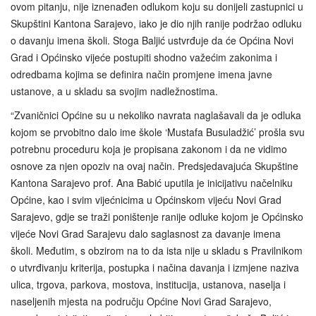
ovom pitanju, nije iznenađen odlukom koju su donijeli zastupnici u
Skupštini Kantona Sarajevo, iako je dio njih ranije podržao odluku
o davanju imena školi. Stoga Baljić ustvrđuje da će Općina Novi
Grad i Općinsko vijeće postupiti shodno važećim zakonima i
odredbama kojima se definira način promjene imena javne
ustanove, a u skladu sa svojim nadležnostima.
“Zvaničnici Općine su u nekoliko navrata naglašavali da je odluka
kojom se prvobitno dalo ime škole ‘Mustafa Busuladžić’ prošla svu
potrebnu proceduru koja je propisana zakonom i da ne vidimo
osnove za njen opoziv na ovaj način. Predsjedavajuća Skupštine
Kantona Sarajevo prof. Ana Babić uputila je inicijativu načelniku
Općine, kao i svim vijećnicima u Općinskom vijeću Novi Grad
Sarajevo, gdje se traži poništenje ranije odluke kojom je Općinsko
vijeće Novi Grad Sarajevu dalo saglasnost za davanje imena
školi. Međutim, s obzirom na to da ista nije u skladu s Pravilnikom
o utvrđivanju kriterija, postupka i načina davanja i izmjene naziva
ulica, trgova, parkova, mostova, institucija, ustanova, naselja i
naseljenih mjesta na području Općine Novi Grad Sarajevo,