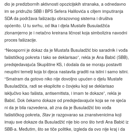
dio je predizbornih aktivnosti opozicijskih stranaka, a odnedavno
im se pridružio SBB i BPS Sefera Halilovića s ciljem imputiranja
SDA da podržava fašizaciju obrazovnog sistema i društva
općenito. U tu svrhu, od lika i djela Mustafe Busuladžića
zlonamjerno je i netačno kreirana ličnost koja simbolizira navodni
proces fašizacije.
“Neosporni je dokaz da je Mustafa Busuladžić bio saradnik i vođa
fašističkog pokreta i tako se deklarisao”, rekla je Ana Babić (SBB),
predsjedavajuća Skupštine KS, i dodala da se moraju postaviti
neupitni temelji koja bi djeca nastavila graditi na istini i samo istini.
“Smatram da gotovo niko nije dovoljno upućen o djelu Mustafe
Busuladžića, radi se eksplicite o čovjeku koji se deklarisao
isključivo kao fašista, antisemitista, i imam te dokaze”, rekla je
Babić. Dok čekamo dokaze od predsjedavajuće koja se ne sjeća
ni da je bila razvedena, ali zna da je Busuladžić bio vođa
fašističkog pokreta,
Stav
je razgovarao sa znanstvenicima koji
imaju sve dokaze da Busuladžić nije bio ono što tvrdi Ana Babić iz
SBB-a. Međutim, što se tiče politike, izgleda da ovo nije kraj i da