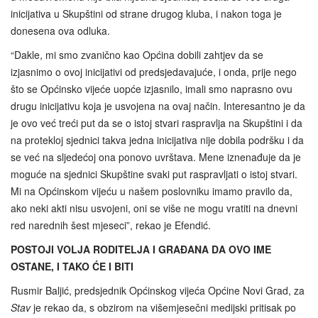
inicijativa u Skupštini od strane drugog kluba, i nakon toga je
donesena ova odluka.
“Dakle, mi smo zvanično kao Općina dobili zahtjev da se
izjasnimo o ovoj inicijativi od predsjedavajuće, i onda, prije nego
što se Općinsko vijeće uopće izjasnilo, imali smo naprasno ovu
drugu inicijativu koja je usvojena na ovaj način. Interesantno je da
je ovo već treći put da se o istoj stvari raspravlja na Skupštini i da
na protekloj sjednici takva jedna inicijativa nije dobila podršku i da
se već na sljedećoj ona ponovo uvrštava. Mene iznenađuje da je
moguće na sjednici Skupštine svaki put raspravljati o istoj stvari.
Mi na Općinskom vijeću u našem poslovniku imamo pravilo da,
ako neki akti nisu usvojeni, oni se više ne mogu vratiti na dnevni
red narednih šest mjeseci”, rekao je Efendić.
POSTOJI VOLJA RODITELJA I GRAĐANA DA OVO IME
OSTANE, I TAKO ĆE I BITI
Rusmir Baljić, predsjednik Općinskog vijeća Općine Novi Grad, za
Stav
je rekao da, s obzirom na višemjesečni medijski pritisak po