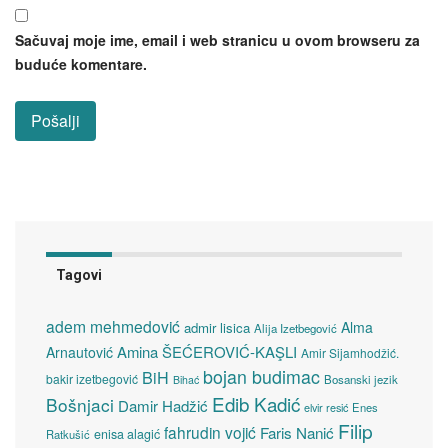
Sačuvaj moje ime, email i web stranicu u ovom browseru za
buduće komentare.
Tagovi
adem mehmedović
Alma
admir lisica
Alija Izetbegović
Amina ŠEĆEROVIĆ-KAŞLI
Arnautović
Amir Sijamhodžić.
bojan budimac
BiH
bakir izetbegović
Bosanski jezik
Bihać
Edib Kadić
Bošnjaci
Damir Hadžić
elvir resić
Enes
Filip
fahrudin vojić
Faris Nanić
enisa alagić
Ratkušić