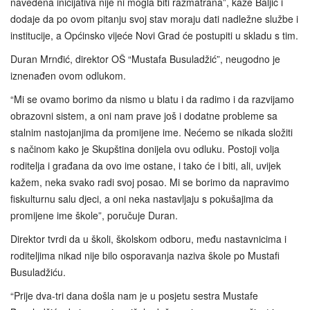
navedena inicijativa nije ni mogla biti razmatrana”, kaže Baljić i
dodaje da po ovom pitanju svoj stav moraju dati nadležne službe i
institucije, a Općinsko vijeće Novi Grad će postupiti u skladu s tim.
Duran Mrnđić, direktor OŠ “Mustafa Busuladžić”, neugodno je
iznenađen ovom odlukom.
“Mi se ovamo borimo da nismo u blatu i da radimo i da razvijamo
obrazovni sistem, a oni nam prave još i dodatne probleme sa
stalnim nastojanjima da promijene ime. Nećemo se nikada složiti
s načinom kako je Skupština donijela ovu odluku. Postoji volja
roditelja i građana da ovo ime ostane, i tako će i biti, ali, uvijek
kažem, neka svako radi svoj posao. Mi se borimo da napravimo
fiskulturnu salu djeci, a oni neka nastavljaju s pokušajima da
promijene ime škole”, poručuje Duran.
Direktor tvrdi da u školi, školskom odboru, među nastavnicima i
roditeljima nikad nije bilo osporavanja naziva škole po Mustafi
Busuladžiću.
“Prije dva-tri dana došla nam je u posjetu sestra Mustafe