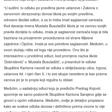
“U suštini, tu odluku po pravilima javne ustanove i Zakona o
osnovnom obrazovanju donosi škola po svojim pravilima,
odnosno školski odbor, a za to treba imati saglasnost osnivača.
Kod davanja imena Mustafa Busuladžić škola je na osnovu svojih
pravila donijela tu odluku, imala je saglasnost osnivača koja je bila
bazirana na provjerenim procedurama od strane Mjesne
zajednice i Općine. Imala je sve potrebne saglasnosti. Međutim, u
ovom slučaju ništa od toga nije provedeno. Ono što je
interesantno u prvobitnoj odluci, kod promjene naziva škole
‘Dobroševići’ u ‘Mustafa Busuladžić’, u preambuli te odluke
Skupštine Kantona navodi se odluka o obilježavanju ulica, trgova,
ustanova itd. i njen član 5, i to sve skupa navedeno je kao pravna
osnova jer je to propis koji regulira tu oblast.
Međutim, u sadašnjoj odluci koju je predložio Predrag Kojović
spominje se samo poslovnik Skupštine Kantona Sarajevo gdje se
govori o općim odlukama. Međutim, ovdje je detaljno propisano
kako se ovakve odluke donose i definitivno prema ovome to nije