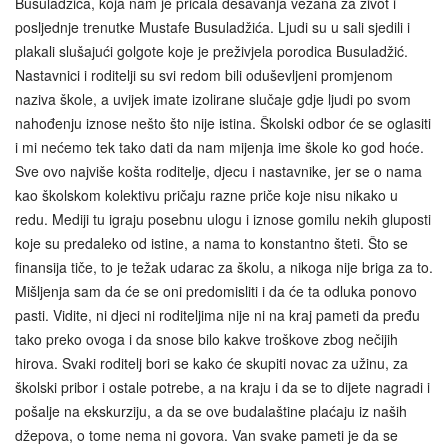
Busuladžića, koja nam je pričala dešavanja vezana za život i
posljednje trenutke Mustafe Busuladžića. Ljudi su u sali sjedili i
plakali slušajući golgote koje je preživjela porodica Busuladžić.
Nastavnici i roditelji su svi redom bili oduševljeni promjenom
naziva škole, a uvijek imate izolirane slučaje gdje ljudi po svom
nahođenju iznose nešto što nije istina. Školski odbor će se oglasiti
i mi nećemo tek tako dati da nam mijenja ime škole ko god hoće.
Sve ovo najviše košta roditelje, djecu i nastavnike, jer se o nama
kao školskom kolektivu pričaju razne priče koje nisu nikako u
redu. Mediji tu igraju posebnu ulogu i iznose gomilu nekih gluposti
koje su predaleko od istine, a nama to konstantno šteti. Što se
finansija tiče, to je težak udarac za školu, a nikoga nije briga za to.
Mišljenja sam da će se oni predomisliti i da će ta odluka ponovo
pasti. Vidite, ni djeci ni roditeljima nije ni na kraj pameti da pređu
tako preko ovoga i da snose bilo kakve troškove zbog nečijih
hirova. Svaki roditelj bori se kako će skupiti novac za užinu, za
školski pribor i ostale potrebe, a na kraju i da se to dijete nagradi i
pošalje na ekskurziju, a da se ove budalaštine plaćaju iz naših
džepova, o tome nema ni govora. Van svake pameti je da se