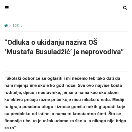
T
T
o
o
g
g
157
“Odluka o ukidanju naziva OŠ ‘Mustafa Busuladžić’ je neprovod
g
g
l
l
“Odluka o ukidanju naziva OŠ
e
e
n
n
‘Mustafa Busuladžić’ je neprovodiva”
a
a
v
v
i
i
g
g
“Školski odbor će se oglasiti i mi nećemo tek tako dati da
a
a
nam mijenja ime škole ko god hoće. Sve ovo najviše košta
t
t
roditelje, djecu i nastavnike, jer se o nama kao školskom
i
i
kolektivu pričaju razne priče koje nisu nikako u redu. Mediji
o
o
tu igraju posebnu ulogu i iznose gomilu nekih gluposti koje
n
n
su predaleko od istine, a nama to konstantno šteti. Što se
finansija tiče, to je težak udarac za školu, a nikoga nije briga
za to”