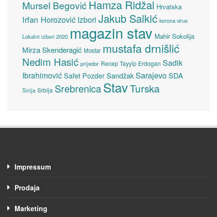
Hamza Ridžal
Mursel Begović
Hrvatska
Jakub Salkić
Irfan Horozović
Izbori
korona virus
magazin stav
Mahir Sokolija
Lokalni izbori 2020
mustafa drnišlić
Mirza Skenderagić
Mostar
Nedim Hasić
Sadik
Recep Tayyip Erdogan
prijedor
Sarajevo
Ibrahimović
Sandžak
SDA
Safet Pozder
Stav
Turska
Srebrenica
Srbija
Sirija
Impressum
Prodaja
Marketing