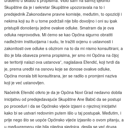
urađeno u skladu s propisima. Vidio sam na samoj sjednici
Skupštine da je i sekretar Skupštine upozoravala na to i
predsjednik Zakonodavne pravne komisije, međutim, to opoziciji i
nekima koji su ih u tome podržali nije bilo dovoljno i oni su ipak
pristupili donošenju jedne ovakve odluke. Smatram da je ova
odluka neprovodiva. Mi ćemo se kao Općina sigurno obratiti
nadležnim institucijama i sudu, te tražiti ocjenu o ustavnosti i
zakonitosti ove odluke s obzirom na to da mi nismo konsultirani, a
što je bila obaveza prema propisima, jer smo mi Općina na čijoj
se teritoriji nalazi ova ustanova”, naglašava Efendić, koji tvrdi da
je, prema uredbi na osnovu koje se donose ovakve odluke,
Općina morala biti konsultirana, jer se radilo o promjeni naziva
koji je već ustanovljen.
Načelnik Efendić otkrio je da je Općina Novi Grad nedavno dobila
inicijativu od predsjedavajuće Skupštine Ane Babić da se postupi
po proceduri i da se Općinsko vijeće izjasni o njezinoj inicijativi
kako bi se ustvari redovnim putem išlo u taj postupak. Međutim, i
prije nego što se uopće Općinsko vijeće izjasnilo o ovom pitanju, a
u međuvremenu nije bila nijedna sjednica, desila se već druga