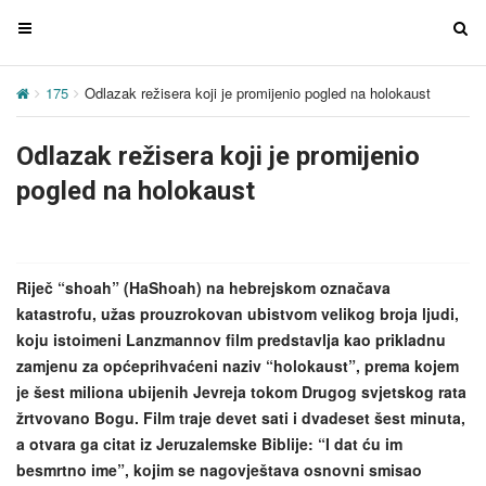
T
T
o
o
g
g
175
Odlazak režisera koji je promijenio pogled na holokaust
g
g
l
l
Odlazak režisera koji je promijenio
e
e
n
n
pogled na holokaust
a
a
v
v
i
i
g
g
Riječ “shoah” (HaShoah) na hebrejskom označava
a
a
katastrofu, užas prouzrokovan ubistvom velikog broja ljudi,
t
t
koju istoimeni Lanzmannov film predstavlja kao prikladnu
i
i
zamjenu za općeprihvaćeni naziv “holokaust”, prema kojem
o
o
je šest miliona ubijenih Jevreja tokom Drugog svjetskog rata
n
n
žrtvovano Bogu. Film traje devet sati i dvadeset šest minuta,
a otvara ga citat iz Jeruzalemske Biblije: “I dat ću im
besmrtno ime”, kojim se nagovještava osnovni smisao