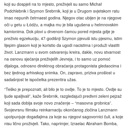
koji su dospjeli na to mjesto, preživjeli su samo Michał
Podchlebnik i Szymon Srebrnik, koji je u Drugom svjetskom ratu
imao nepunih četrnaest godina. Njegov otac ubijen je na njegove
oči u getu u Łódźu, a majka mu je bila ugušena u helmnovskim
kamionima. Dok plovi u drvenom čamcu pored mjesta gdje je
preživio egzekuciju, 47-godišnji Szymon pjevuši istu pjesmu, istim
lijepim glasom koji je koristio da ugodi nacistima i produži vlastiti
život. Lanzmann u svom ostvarenju kreira, dakle, novu stvarnost
na osnovu sjećanja preživjelih Jevreja, i to samo uz pomoć
dijaloga, odnosno direktnog obraćanja protagonista gledaocima i
bez ijednog arhivskog snimka. On, zapravo, priziva prošlost u
sadašnjost te ispočetka prezentira užas.
“Teško je prepoznati, ali bilo je to ovdje. To je to mjesto. Ovdje su
ljude spaljivali”, kaže Srebrnik, razgledajući predivni zeleni pejzaž
koji sada dobija svoje novo značenje – “masovna grobnica”.
Svojevrsnu filmsku reinkarnaciju okončanog zločina Lanzmann
upotpunjuje događajima za koje su njegovi sagovornici čuli, a koje
nisu lično proživjeli. Tako, naprimjer, Izraelac Abraham Bomba,