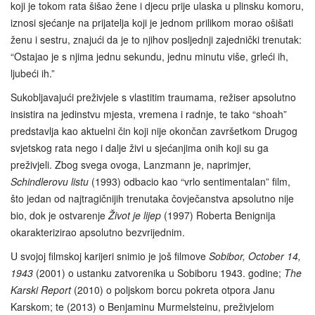
koji je tokom rata šišao žene i djecu prije ulaska u plinsku komoru,
iznosi sjećanje na prijatelja koji je jednom prilikom morao ošišati
ženu i sestru, znajući da je to njihov posljednji zajednički trenutak:
“Ostajao je s njima jednu sekundu, jednu minutu više, grleći ih,
ljubeći ih.”
Sukobljavajući preživjele s vlastitim traumama, režiser apsolutno
insistira na jedinstvu mjesta, vremena i radnje, te tako “shoah”
predstavlja kao aktuelni čin koji nije okončan završetkom Drugog
svjetskog rata nego i dalje živi u sjećanjima onih koji su ga
preživjeli. Zbog svega ovoga, Lanzmann je, naprimjer,
Schindlerovu listu
(1993) odbacio kao “vrlo sentimentalan” film,
što jedan od najtragičnijih trenutaka čovječanstva apsolutno nije
bio, dok je ostvarenje
Život je lijep
(1997) Roberta Benignija
okarakterizirao apsolutno bezvrijednim.
U svojoj filmskoj karijeri snimio je još filmove
Sobibor, October 14,
1943
(2001) o ustanku zatvorenika u Sobiboru 1943. godine;
The
Karski Report
(2010) o poljskom borcu pokreta otpora Janu
Karskom; te (2013) o Benjaminu Murmelsteinu, preživjelom