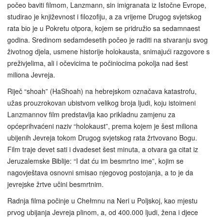
počeo baviti filmom, Lanzmann, sin imigranata iz Istočne Evrope,
studirao je književnost i filozofiju, a za vrijeme Drugog svjetskog
rata bio je u Pokretu otpora, kojem se pridružio sa sedamnaest
godina. Sredinom sedamdesetih počeo je raditi na stvaranju svog
životnog djela, usmene historije holokausta, snimajući razgovore s
preživjelima, ali i očevicima te počiniocima pokolja nad šest
miliona Jevreja.
Riječ “shoah” (HaShoah) na hebrejskom označava katastrofu,
užas prouzrokovan ubistvom velikog broja ljudi, koju istoimeni
Lanzmannov film predstavlja kao prikladnu zamjenu za
općeprihvaćeni naziv “holokaust”, prema kojem je šest miliona
ubijenih Jevreja tokom Drugog svjetskog rata žrtvovano Bogu.
Film traje devet sati i dvadeset šest minuta, a otvara ga citat iz
Jeruzalemske Biblije: “I dat ću im besmrtno ime”, kojim se
nagovještava osnovni smisao njegovog postojanja, a to je da
jevrejske žrtve učini besmrtnim.
Radnja filma počinje u Chełmnu na Neri u Poljskoj, kao mjestu
prvog ubijanja Jevreja plinom, a, od 400.000 ljudi, žena i djece