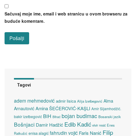
Sačuvaj moje ime, email i web stranicu u ovom browseru za
buduće komentare.
Tagovi
adem mehmedović
Alma
admir lisica
Alija Izetbegović
Amina ŠEĆEROVIĆ-KAŞLI
Arnautović
Amir Sijamhodžić.
bojan budimac
BiH
bakir izetbegović
Bosanski jezik
Bihać
Edib Kadić
Bošnjaci
Damir Hadžić
elvir resić
Enes
Filip
fahrudin vojić
Faris Nanić
enisa alagić
Ratkušić