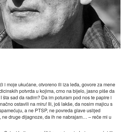
jući i moje ukućane, otvoreno ili iza leđa, govore za mene
inskih potvrda u kojima, crno na bijelo, jasno piše da
 I šta sad da radim? Da im poturam pod nos te papire i
ačno ostavili na miru! Ili, još lakše, da nosim majicu s
raspamećuju, a ne PTSP, ne povreda glave uslijed
e, ne druge dijagnoze, da ih ne nabrajam… – reče mi u