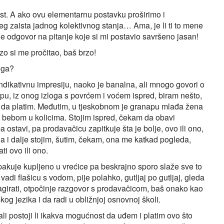
ost. A ako ovu elementarnu postavku proširimo i
 zaista jadnog kolektivnog stanja… Ama, je li ti to mene
je odgovor na pitanje koje si mi postavio savršeno jasan!
rzo si me pročitao, baš brzo!
čega?
ndikativnu impresiju, naoko je banalna, ali mnogo govori o
u, iz onog izloga s povrćem i voćem ispred, biram nešto,
 i da platim. Međutim, u tjeskobnom je granapu mlađa žena
 i bebom u kolicima. Stojim ispred, čekam da obavi
 ostavi, pa prodavačicu zapitkuje šta je bolje, ovo ili ono,
 ja i dalje stojim, šutim, čekam, ona me katkad pogleda,
ti ovo ili ono.
akuje kupljeno u vrećice pa beskrajno sporo slaže sve to
vadi flašicu s vodom, pije polahko, gutljaj po gutljaj, gleda
reagirati, otpočinje razgovor s prodavačicom, baš onako kao
kog jezika i da radi u obližnjoj osnovnoj školi.
i postoji li ikakva mogućnost da uđem i platim ovo što