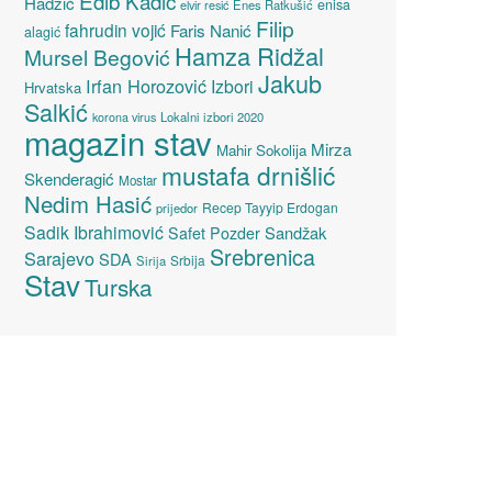
Edib Kadić
Hadžić
enisa
elvir resić
Enes Ratkušić
Filip
fahrudin vojić
Faris Nanić
alagić
Hamza Ridžal
Mursel Begović
Jakub
Irfan Horozović
Izbori
Hrvatska
Salkić
Lokalni izbori 2020
korona virus
magazin stav
Mirza
Mahir Sokolija
mustafa drnišlić
Skenderagić
Mostar
Nedim Hasić
Recep Tayyip Erdogan
prijedor
Sadik Ibrahimović
Sandžak
Safet Pozder
Srebrenica
Sarajevo
SDA
Srbija
Sirija
Stav
Turska