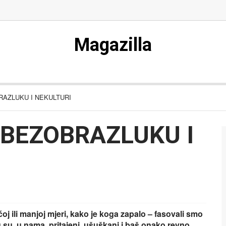
Magazilla
RAZLUKU I NEKULTURI
 BEZOBRAZLUKU I
ćoj ili manjoj mjeri, kako je koga zapalo – fasovali smo
 tu su, u nama, pritajeni, ušuškani i baš onako revno,