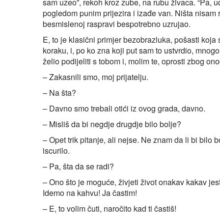
sam uzeo”, rekoh kroz zube, na rubu živaca. “Pa, uđi
pogledom punim prijezira i izađe van. Ništa nisam r
besmislenoj raspravi bespotrebno uzrujao.
E, to je klasični primjer bezobrazluka, pošasti koj
koraku, i, po ko zna koji put sam to ustvrdio, mnogo
želio podijeliti s tobom i, molim te, oprosti zbog on
– Zakasnili smo, moj prijatelju.
– Na šta?
– Davno smo trebali otići iz ovog grada, davno.
– Misliš da bi negdje drugdje bilo bolje?
– Opet trik pitanje, ali nejse. Ne znam da li bi bilo
iscurilo.
– Pa, šta da se radi?
– Ono što je moguće, živjeti život onakav kakav jeste
Idemo na kahvu! Ja častim!
– E, to volim čuti, naročito kad ti častiš!