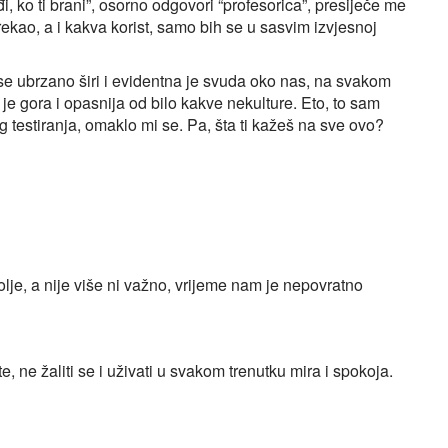
, ko ti brani”, osorno odgovori “profesorica”, presiječe me
ekao, a i kakva korist, samo bih se u sasvim izvjesnoj
a se ubrzano širi i evidentna je svuda oko nas, na svakom
 je gora i opasnija od bilo kakve nekulture. Eto, to sam
og testiranja, omaklo mi se. Pa, šta ti kažeš na sve ovo?
 bolje, a nije više ni važno, vrijeme nam je nepovratno
, ne žaliti se i uživati u svakom trenutku mira i spokoja.