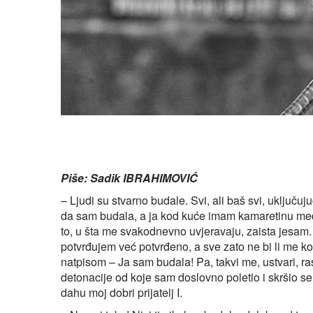
Piše: Sadik IBRAHIMOVIĆ
– Ljudi su stvarno budale. Svi, ali baš svi, uključu
da sam budala, a ja kod kuće imam kamaretinu medic
to, u šta me svakodnevno uvjeravaju, zaista jesam.
potvrđujem već potvrđeno, a sve zato ne bi li me kon
natpisom – Ja sam budala! Pa, takvi me, ustvari, 
detonacije od koje sam doslovno poletio i skršio s
dahu moj dobri prijatelj I.