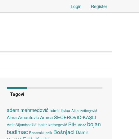
Login
Register
Tagovi
adem mehmedović
admir lisica
Alija Izetbegović
Amina ŠEĆEROVIĆ-KAŞLI
Alma Arnautović
bojan
BiH
Amir Sijamhodžić.
bakir izetbegović
Bihać
budimac
Bošnjaci
Damir
Bosanski jezik