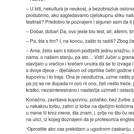
– U biti, nekultura je neukost, a bezobrazluk osion
produbimo, ako sagledavamo cjelokupnu sliku našeg
testiraš? Predobro te poznajem i siguran sam da ti 
– Dobar, dobar! Da, ovo jeste bio test, ali, aferim, b
– Pa, šta s tim? I, na koncu, zašto to radiš? Zbog 
– Ama, želio sam s tobom podijeliti jednu snažnu, i
nama, o našem stanju, pa eto… Vidi! Jučer u granap
stavljam u vrećice i krećem unutra da se to izvaga
s dvoje djece – dječakom od otprilike četiri godine
kupovinu i to traje. Ona je neodlučna, uzme nešto pa
pa joj se ne dopada ni ovo ni ono, želi nešto treće,
kratko, nezainteresirano i nastavlja uzimati i ostavlja
Konačno, završava kupovinu, polahko, bez žurbe, p
u nekakvu torbu, zatim iz torbe na dječijim kolicima 
u mene ili kroz mene, šta znam, i, prije no što ću 
na ulici, iz kojeg doznajem da je profesorica engles
“Oprostite ako vas prekidam u ugodnom ćaskanju, al