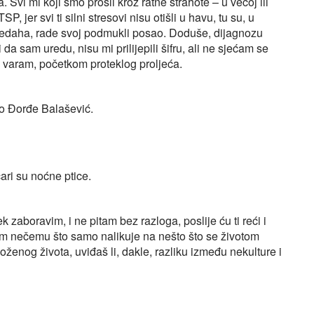
 Svi mi koji smo prošli kroz ratne strahote – u većoj ili
 jer svi ti silni stresovi nisu otišli u havu, tu su, u
predaha, rade svoj podmukli posao. Doduše, dijagnozu
da sam uredu, nisu mi prilijepili šifru, ali ne sjećam se
 varam, početkom proteklog proljeća.
'o Đorđe Balašević.
ari su noćne ptice.
 zaboravim, i ne pitam bez razloga, poslije ću ti reći i
om nečemu što samo nalikuje na nešto što se životom
ženog života, uviđaš li, dakle, razliku između nekulture i