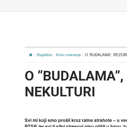
Stajališta
Krivo srastanje
O “BUDALAMA”, BEZOB
O “BUDALAMA”,
NEKULTURI
Svi mi koji smo prošli kroz ratne strahote – u ve
PTSP, jer svi ti silni stresovi nisu otišli u havu,