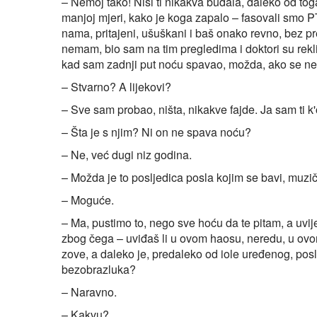
– Nemoj tako! Nisi ti nikakva budala, daleko od toga.
manjoj mjeri, kako je koga zapalo – fasovali smo PTSP,
nama, pritajeni, ušuškani i baš onako revno, bez 
nemam, bio sam na tim pregledima i doktori su rekli 
kad sam zadnji put noću spavao, možda, ako se ne
– Stvarno? A lijekovi?
– Sve sam probao, ništa, nikakve fajde. Ja sam ti k
– Šta je s njim? Ni on ne spava noću?
– Ne, već dugi niz godina.
– Možda je to posljedica posla kojim se bavi, muzič
– Moguće.
– Ma, pustimo to, nego sve hoću da te pitam, a uvijek
zbog čega – uviđaš li u ovom haosu, neredu, u ov
zove, a daleko je, predaleko od iole uređenog, poslo
bezobrazluka?
– Naravno.
– Kakvu?