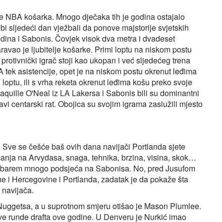
e NBA košarka. Mnogo dječaka tih je godina ostajalo
 bi sljedeći dan vježbali da ponove majstorije svjetskih
godina i Sabonis. Čovjek visok dva metra i dvadeset
avao je ljubitelje košarke. Primi loptu na niskom postu
rotivnički igrač stoji kao ukopan i već sljedećeg trena
A tek asistencije, opet je na niskom postu okrenut leđima
loptu, ili s vrha reketa okrenut leđima košu preko svoje
quille O'Neal iz LA Lakersa i Sabonis bili su dominantni
ravi centarski rat. Obojica su svojim igrama zaslužili mjesto
 Sve se češće baš ovih dana navijači Portlanda sjete
ćanja na Arvydasa, snaga, tehnika, brzina, visina, skok…
ić barem mnogo podsjeća na Sabonisa. No, pred Jusufom
 i Hercegovine i Portlanda, zadatak je da pokaže šta
 navijača.
 Nuggetsa, a u suprotnom smjeru otišao je Mason Plumlee.
prve runde drafta ove godine. U Denveru je Nurkić imao