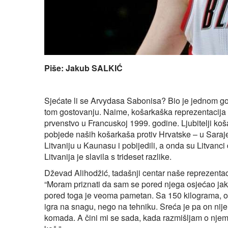
Piše: Jakub SALKIĆ
Sjećate li se Arvydasa Sabonisa? Bio je jednom go
tom gostovanju. Naime, košarkaška reprezentacija B
prvenstvo u Francuskoj 1999. godine. Ljubitelji koš
pobjede naših košarkaša protiv Hrvatske – u Sarajevu
Litvaniju u Kaunasu i pobijedili, a onda su Litvanci
Litvanija je slavila s trideset razlike.
Dževad Alihodžić, tadašnji centar naše reprezentac
“Moram priznati da sam se pored njega osjećao jako
pored toga je veoma pametan. Sa 150 kilograma, on 
igra na snagu, nego na tehniku. Sreća je pa on nije
komada. A čini mi se sada, kada razmišljam o njemu