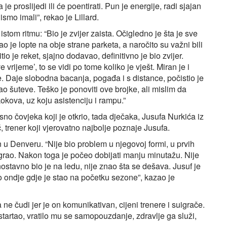
e proslijedi ili će poentirati. Pun je energije, radi sjajan
smo imali”, rekao je Lillard.
stom ritmu: “Bio je zvijer zaista. Očigledno je šta je sve
o je lopte na obje strane parketa, a naročito su važni bili
tio je reket, sjajno dodavao, definitivno je bio zvijer.
vrijeme’, to se vidi po tome koliko je vješt. Miran je i
e. Daje slobodna bacanja, pogađa i s distance, počistio je
njao šuteve. Teško je ponoviti ove brojke, ali mislim da
kova, uz koju asistenciju i rampu.”
o čovjeka koji je otkrio, tada dječaka, Jusufa Nurkića iz
ć, trener koji vjerovatno najbolje poznaje Jusufa.
n u Denveru. “Nije bio problem u njegovoj formi, u prvih
igrao. Nakon toga je počeo dobijati manju minutažu. Nije
ostavno bio je na ledu, nije znao šta se dešava. Jusuf je
o ondje gdje je stao na početku sezone”, kazao je
 ne čudi jer je on komunikativan, cijeni trenere i suigrače.
 startao, vratilo mu se samopouzdanje, zdravlje ga služi,