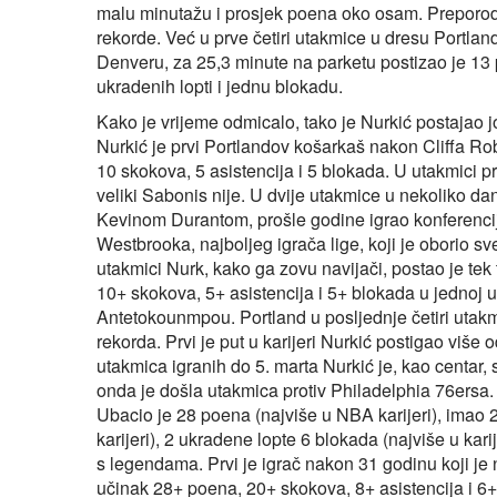
malu minutažu i prosjek poena oko osam. Preporodi
rekorde. Već u prve četiri utakmice u dresu Portla
Denveru, za 25,3 minute na parketu postizao je 13 
ukradenih lopti i jednu blokadu.
Kako je vrijeme odmicalo, tako je Nurkić postajao jo
Nurkić je prvi Portlandov košarkaš nakon Cliffa Ro
10 skokova, 5 asistencija i 5 blokada. U utakmici p
veliki Sabonis nije. U dvije utakmice u nekoliko da
Kevinom Durantom, prošle godine igrao konferencij
Westbrooka, najboljeg igrača lige, koji je oborio s
utakmici Nurk, kako ga zovu navijači, postao je tek 
10+ skokova, 5+ asistencija i 5+ blokada u jednoj u
Antetokounmpou. Portland u posljednje četiri utakm
rekorda. Prvi je put u karijeri Nurkić postigao više
utakmica igranih do 5. marta Nurkić je, kao centar,
onda je došla utakmica protiv Philadelphia 76ersa. 
Ubacio je 28 poena (najviše u NBA karijeri), imao 20
karijeri), 2 ukradene lopte 6 blokada (najviše u kar
s legendama. Prvi je igrač nakon 31 godinu koji je
učinak 28+ poena, 20+ skokova, 8+ asistencija i 6