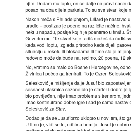
njim. Dodam mu loptu, on će dalje na pravi način da j
posao na oba dijela parketa. To su sve stvari koje ni
Nakon meča s Philadelphijom, Lillard je nastavio u i
uradio – postizao je poene na različite načine, hvata
neki u napadu, poslije kojih je poentirao u finišu. Šti
Govorim mu: ‘Te stvari koje radiš možeš da radiš sve 
kada vodi loptu, izgleda prirodno kada dijeli pasov
situaciju u reketu ili blokadama ili time što je mije
redovno može da bude na, recimo, 20 poena, 12 sko
No, vratimo se malo do Bosne i Hercegovine, odnosn
Živinica i počeo ga trenirati. To je Ozren Seleskovi
Selesković je mišljenja da je Jusuf bio zapostavlje
šesnaest utakmica sezone bio je starter i dobro je 
bio povrijeđen, nije imao problema s trenerom, jedn
imao kontinuirano dobre igre i sad je samo nastavi
Selesković za
Stav
.
Dodao je da se Jusuf brzo uklopio u novi tim, što ga
U timu je, vidi se to, odlična hemija. Jusuf je dobro
možemo očekivati samo još bolje partije od njega.