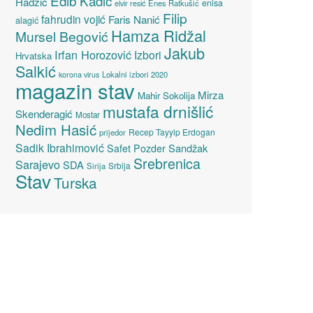
Edib Kadić
Hadžić
enisa
elvir resić
Enes Ratkušić
Filip
fahrudin vojić
Faris Nanić
alagić
Hamza Ridžal
Mursel Begović
Jakub
Irfan Horozović
Izbori
Hrvatska
Salkić
Lokalni izbori 2020
korona virus
magazin stav
Mirza
Mahir Sokolija
mustafa drnišlić
Skenderagić
Mostar
Nedim Hasić
Recep Tayyip Erdogan
prijedor
Sadik Ibrahimović
Sandžak
Safet Pozder
Srebrenica
Sarajevo
SDA
Srbija
Sirija
Stav
Turska