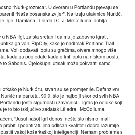
dnosno “Nurk‑groznica”. U dvorani u Portlandu pjevaju se
parenti “Naša bosanska zvijer”. Na kraju utakmice Nurkić,
ele lige, Damiana Lillarda i C. J. McColluma, dobija
u NBA ligi, zaista sretan i da mu je zabavno igrati,
 publika ga voli. RipCity, kako je nadimak Portland Trail
jama. Voli dodavati loptu suigračima, otvara mnogo više
sta, kada ga pogledate kada primi loptu na niskom postu,
je to Sabonis. Cjelokupni utisak može pokvariti samo
 otkako je Nurkić tu, stvari su se promijenile. Defanzivni
e Nurkić na parketu, 99,9, što je najbolji skor od svih NBA
Portlandu jeste sigurnost u završnici – igrač je odluke koji
 je to bio isključivo zadatak Lilladra i McColluma.
ačem. “Jusuf našoj igri donosi nešto što nismo imali
robiti i poentirati. Ima odličan kvalitet i dobro razumije
pustiti vašoj košarkaškoj inteligenciji. Nemam problema s