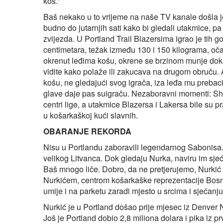
koš.”
Baš nekako u to vrijeme na naše TV kanale došla j
budno do jutarnjih sati kako bi gledali utakmice, pa
zvijezda. U Portland Trail Blazersima igrao je tih 
centimetara, težak između 130 i 150 kilograma, očar
okrenut leđima košu, okrene se brzinom munje dok p
vidite kako polaže ili zakucava na drugom obruču. 
košu, ne gledajući svog igrača, iza leđa mu prebaci 
glave daje pas suigraču. Nezaboravni momenti: Sha
centri lige, a utakmice Blazersa i Lakersa bile su p
u košarkaškoj kući slavnih.
OBARANJE REKORDA
Nisu u Portlandu zaboravili legendarnog Sabonisa.
velikog Litvanca. Dok gledaju Nurka, naviru im sje
Baš mnogo liče. Dobro, da ne pretjerujemo, Nurk
Nurkićem, centrom košarkaške reprezentacije Bosne
umije i na parketu zaradi mjesto u srcima i sjećanju
Nurkić je u Portland došao prije mjesec iz Denver
Još je Portland dobio 2,8 miliona dolara i pika iz 