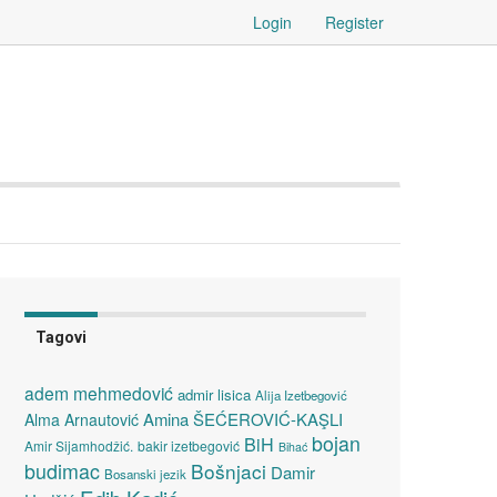
Login
Register
Tagovi
adem mehmedović
admir lisica
Alija Izetbegović
Amina ŠEĆEROVIĆ-KAŞLI
Alma Arnautović
bojan
BiH
Amir Sijamhodžić.
bakir izetbegović
Bihać
budimac
Bošnjaci
Damir
Bosanski jezik