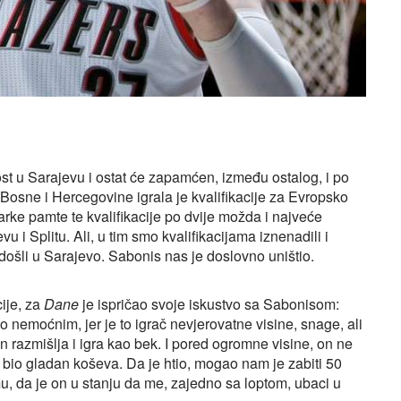
st u Sarajevu i ostat će zapamćen, između ostalog, i po
osne i Hercegovine igrala je kvalifikacije za Evropsko
arke pamte te kvalifikacije po dvije možda i najveće
 i Splitu. Ali, u tim smo kvalifikacijama iznenadili i
 došli u Sarajevo. Sabonis nas je doslovno uništio.
ije, za
Dane
je ispričao svoje iskustvo sa Sabonisom:
 nemoćnim, jer je to igrač nevjerovatne visine, snage, ali
razmišlja i igra kao bek. I pored ogromne visine, on ne
 bio gladan koševa. Da je htio, mogao nam je zabiti 50
, da je on u stanju da me, zajedno sa loptom, ubaci u