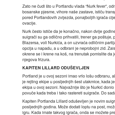
Zato ne čudi što u Portlandu vlada “Nurk fever”, o
bosanske pjesme, vihore naše zastave, ističu trans
pored Portlandovih zvijezda, ponajboljih igrača cij
ovacije.
Nurk često ističe da je konačno, nakon dvije godine 
suigrači su ga odlično prihvatili, trener ga poštuje,
Blazersa, voli Nurkića, a on uzvraća odličnim parti
opcija u napadu, a u odbrani je neprobojni zid. Zai
okrene se i krene na koš, na trenutak pomislite da 
njegova frizura.
KAPITEN LILLARD ODUŠEVLJEN
Portland je u ovoj sezoni imao vrlo lošu odbranu, ali
je rejting ekipe u posljednjih šest utakmice, kada j
ekipa u ovoj sezoni. Najvažnije što je Nurkić donio 
povuče kada treba i tako rastereti suigrače. Do sada
Kapiten Portlanda Lillard oduševljen je novim suigr
posljednjih godina. Može dodati loptu na post, može p
igru. Kada imate takvog igrača, onda se možete pre