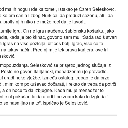
 od malih nogu i ide ka tome”, istakao je Ozren Selesković.
o kojem sanja i zbog Nurkića, da produži sezonu, ali i da
, protiv njih niko ne može reći da je favorit.
azumije igru. On ne igra naučenu, šablonsku košarku, jako
diti, kada je bio klinac, govorio sam mu: ‘Sada radiš stvari
raš na više pozicija, bit ćeš bolji igrač, više će te
a na takav način. Pred njim je tek prava karijera, ove tri
esković.
amopouzdanja. Selesković se prisjetio jednog slučaja iz
u. Pošto ne govori italijanski, menadžer mu je prevodio.
suf uradi neke vježbe. Između ostalog, trebao je da brzo
adi, mimikom pokušavao dočarati, i rekao da treba da potrči
 a on hoće to da izbjegne. Kada mu je menadžer to
nije ni pokušao to da uradi i ne znam kako to izgleda.’
o se nasmijao na to”, ispričao je Selesković.