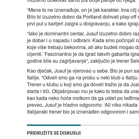
“Mene to ne iznenađuje, on je jak karakter. Ima cilj
Bilo bi izuzetno dobro da Portland dohvati play-off 
prvi put u karijeri zaigra u doigravanju, a kako igraju
“Iako je dominantni centar, Jusuf izuzetno dobro r
je dobar i u napadu i odbrani. Kada smo počinjali ra
koje više trebaju bekovima, ali ako budeš mogao da ig
cijeniti.’ Fascinantno je da igrač takvih gabarita igr
godine bile su zagrijavanje”, zaključio je trener Sel
Kao dječak, Jusuf je vjerovao u sebe. Bio je pun s
Italije. “Odveli smo ga na probu u neki klub u Italij
Trener u klubu u koji smo ga doveli tražio je da Ju
starta i trči. Objašnjavao mu je kako to treba da ur
kao kada neko hoće motkom da ga udari po leđima,
preveo, Jusuf je hladno odgovorio: ‘Ali niko nikada 
Italijanski trener bio je iznenađen odgovorom i sam
PRIDRUŽITE SE DISKUSIJI