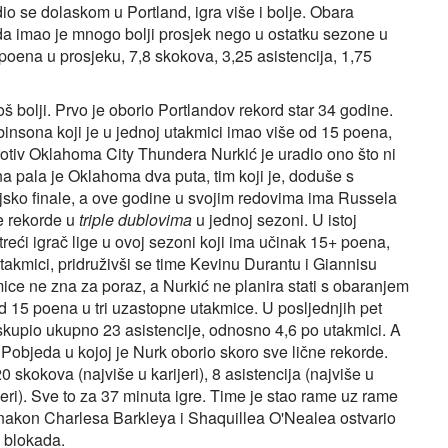
o se dolaskom u Portland, igra više i bolje. Obara
nda imao je mnogo bolji prosjek nego u ostatku sezone u
poena u prosjeku, 7,8 skokova, 3,25 asistencija, 1,75
š bolji. Prvo je oborio Portlandov rekord star 34 godine.
binsona koji je u jednoj utakmici imao više od 15 poena,
rotiv Oklahoma City Thundera Nurkić je uradio ono što ni
na pala je Oklahoma dva puta, tim koji je, doduše s
sko finale, a ove godine u svojim redovima ima Russela
ve rekorde u
triple dublovima
u jednoj sezoni. U istoj
treći igrač lige u ovoj sezoni koji ima učinak 15+ poena,
takmici, pridruživši se time Kevinu Durantu i Giannisu
ice ne zna za poraz, a Nurkić ne planira stati s obaranjem
 od 15 poena u tri uzastopne utakmice. U posljednjih pet
 skupio ukupno 23 asistencije, odnosno 4,6 po utakmici. A
Pobjeda u kojoj je Nurk oborio skoro sve lične rekorde.
 skokova (najviše u karijeri), 8 asistencija (najviše u
ijeri). Sve to za 37 minuta igre. Time je stao rame uz rame
 nakon Charlesa Barkleya i Shaquillea O'Nealea ostvario
+ blokada.