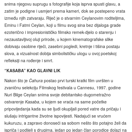
snima njegovu suprugu s fotografije koja isprva spusti glavu, a
zatim je podigne i usmjeri prema kameri, dok se postepeno vrata
između njih zatvaraju. Riječ je o stvarnim Ceylanovim roditeljima,
Eminu i Fatmi Ceylan, koji u filmu svog sina bez dijaloga grade
ezoterično i impresionističko filmsko remek-djelo o starenju i
nezaustavljivoj oluji prirode, u kojem kinematografske slike
dobivaju osobine riječi, zasebni pogledi, kretnje i tišina postaju
slova, a vizualnost dobija simbolističku ulogu u ovoj poetskoj
refleksiji na rođenje i smrt.
“KASABA” KAO GLAVNI LIK
Nakon što je
Čahura
postao prvi turski kratki film uvršten u
zvaničnu selekciju Filmskog festivala u Cannesu, 1997. godine
Nuri Bilge Ceylan snima svoje debitantsko dugometražno
ostvarenje
Kasaba
, u kojem se vraća na same početke
pripovijedanja kada su se ljudi okupljali pored vatre da pričaju i
slušaju intrigantne životne ispovijesti. Nadajući se vrućem
kukuruzu, a zapravo donoseći sa sobom nešto što potajno želi da
ispriča i podijeli s drugima, jedan po jedan član porodice dolazi na