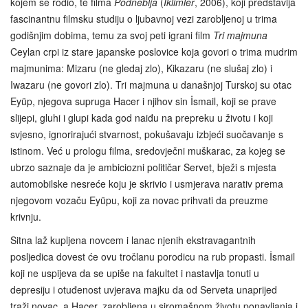
kojem se rodio, te filma
Podneblja
(
Iklimler
, 2006), koji predstavlja
fascinantnu filmsku studiju o ljubavnoj vezi zarobljenoj u trima
godišnjim dobima, temu za svoj peti igrani film
Tri majmuna
Ceylan crpi iz stare japanske poslovice koja govori o trima mudrim
majmunima: Mizaru (ne gledaj zlo), Kikazaru (ne slušaj zlo) i
Iwazaru (ne govori zlo). Tri majmuna u današnjoj Turskoj su otac
Eyüp, njegova supruga Hacer i njihov sin İsmail, koji se prave
slijepi, gluhi i glupi kada god naiđu na prepreku u životu i koji
svjesno, ignorirajući stvarnost, pokušavaju izbjeći suočavanje s
istinom. Već u prologu filma, sredovječni muškarac, za kojeg se
ubrzo saznaje da je ambiciozni političar Servet, bježi s mjesta
automobilske nesreće koju je skrivio i usmjerava narativ prema
njegovom vozaču Eyüpu, koji za novac prihvati da preuzme
krivnju.
Sitna laž kupljena novcem i lanac njenih ekstravagantnih
posljedica dovest će ovu tročlanu porodicu na rub propasti. İsmail
koji ne uspijeva da se upiše na fakultet i nastavlja tonuti u
depresiju i otuđenost uvjerava majku da od Serveta unaprijed
traži novac, a Hacer, zarobljena u siromašnom životu ponavljanja i