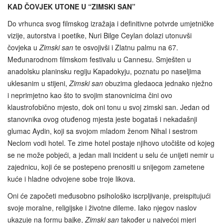
KAD ČOVJEK UTONE U “ZIMSKI SAN”
Do vrhunca svog filmskog izražaja i definitivne potvrde umjetničke
vizije, autorstva i poetike, Nuri Bilge Ceylan dolazi utonuvši
čovjeka u
Zimski san
te osvojivši i Zlatnu palmu na 67.
Međunarodnom filmskom festivalu u Cannesu. Smješten u
anadolsku planinsku regiju Kapadokyju, poznatu po naseljima
uklesanim u stijeni,
Zimski san
obuzima gledaoca jednako nježno
i neprimjetno kao što to svojim stanovnicima čini ovo
klaustrofobično mjesto, dok oni tonu u svoj zimski san. Jedan od
stanovnika ovog otuđenog mjesta jeste bogataš i nekadašnji
glumac Aydin, koji sa svojom mladom ženom Nihal i sestrom
Neclom vodi hotel. Te zime hotel postaje njihovo utočište od kojeg
se ne može pobjeći, a jedan mali incident u selu će unijeti nemir u
zajednicu, koji će se postepeno prenositi u snijegom zametene
kuće i hladne odvojene sobe troje likova.
Oni će započeti međusobno psihološko iscrpljivanje, preispitujući
svoje moralne, religijske i životne dileme. Iako njegov naslov
ukazuje na formu bajke,
Zimski san
također u najvećoj mjeri