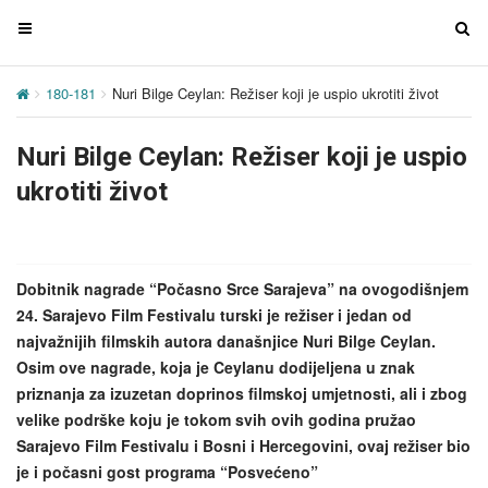
T
T
o
o
g
g
180-181
Nuri Bilge Ceylan: Režiser koji je uspio ukrotiti život
g
g
l
l
Nuri Bilge Ceylan: Režiser koji je uspio
e
e
n
n
ukrotiti život
a
a
v
v
i
i
g
g
Dobitnik nagrade “Počasno Srce Sarajeva” na ovogodišnjem
a
a
24. Sarajevo Film Festivalu turski je režiser i jedan od
t
t
najvažnijih filmskih autora današnjice Nuri Bilge Ceylan.
i
i
Osim ove nagrade, koja je Ceylanu dodijeljena u znak
o
o
priznanja za izuzetan doprinos filmskoj umjetnosti, ali i zbog
n
n
velike podrške koju je tokom svih ovih godina pružao
Sarajevo Film Festivalu i Bosni i Hercegovini, ovaj režiser bio
je i počasni gost programa “Posvećeno”