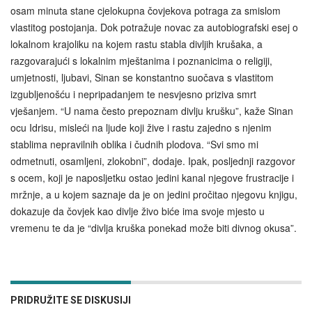
osam minuta stane cjelokupna čovjekova potraga za smislom
vlastitog postojanja. Dok potražuje novac za autobiografski esej o
lokalnom krajoliku na kojem rastu stabla divljih krušaka, a
razgovarajući s lokalnim mještanima i poznanicima o religiji,
umjetnosti, ljubavi, Sinan se konstantno suočava s vlastitom
izgubljenošću i nepripadanjem te nesvjesno priziva smrt
vješanjem. “U nama često prepoznam divlju krušku”, kaže Sinan
ocu Idrisu, misleći na ljude koji žive i rastu zajedno s njenim
stablima nepravilnih oblika i čudnih plodova. “Svi smo mi
odmetnuti, osamljeni, zlokobni”, dodaje. Ipak, posljednji razgovor
s ocem, koji je naposljetku ostao jedini kanal njegove frustracije i
mržnje, a u kojem saznaje da je on jedini pročitao njegovu knjigu,
dokazuje da čovjek kao divlje živo biće ima svoje mjesto u
vremenu te da je “divlja kruška ponekad može biti divnog okusa”.
PRIDRUŽITE SE DISKUSIJI