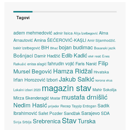
Tagovi
adem mehmedović
Alma
admir lisica
Alija Izetbegović
Amina ŠEĆEROVIĆ-KAŞLI
Arnautović
Amir Sijamhodžić.
bojan budimac
BiH
bakir izetbegović
Bosanski jezik
Bihać
Edib Kadić
Bošnjaci
Damir Hadžić
elvir resić
Enes
Filip
fahrudin vojić
Faris Nanić
enisa alagić
Ratkušić
Hamza Ridžal
Mursel Begović
Hrvatska
Jakub Salkić
Irfan Horozović
Izbori
korona virus
magazin stav
Mahir Sokolija
Lokalni izbori 2020
mustafa drnišlić
Mirza Skenderagić
Mostar
Nedim Hasić
Sadik
Recep Tayyip Erdogan
prijedor
Sarajevo
Ibrahimović
Sandžak
SDA
Safet Pozder
Stav
Turska
Srebrenica
Srbija
Sirija