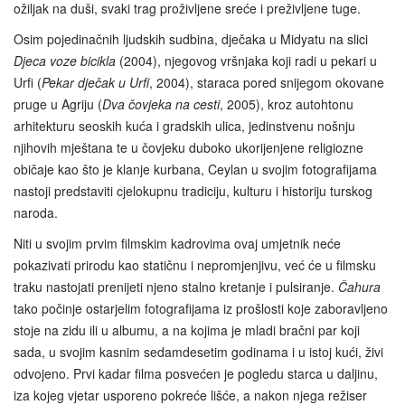
ožiljak na duši, svaki trag proživljene sreće i preživljene tuge.
Osim pojedinačnih ljudskih sudbina, dječaka u Midyatu na slici
Djeca voze bicikla
(2004), njegovog vršnjaka koji radi u pekari u
Urfi (
Pekar dječak u Urfi
, 2004), staraca pored snijegom okovane
pruge u Agriju (
Dva čovjeka na cesti
, 2005), kroz autohtonu
arhitekturu seoskih kuća i gradskih ulica, jedinstvenu nošnju
njihovih mještana te u čovjeku duboko ukorijenjene religiozne
običaje kao što je klanje kurbana, Ceylan u svojim fotografijama
nastoji predstaviti cjelokupnu tradiciju, kulturu i historiju turskog
naroda.
Niti u svojim prvim filmskim kadrovima ovaj umjetnik neće
pokazivati prirodu kao statičnu i nepromjenjivu, već će u filmsku
traku nastojati prenijeti njeno stalno kretanje i pulsiranje.
Čahura
tako počinje ostarjelim fotografijama iz prošlosti koje zaboravljeno
stoje na zidu ili u albumu, a na kojima je mladi bračni par koji
sada, u svojim kasnim sedamdesetim godinama i u istoj kući, živi
odvojeno. Prvi kadar filma posvećen je pogledu starca u daljinu,
iza kojeg vjetar usporeno pokreće lišće, a nakon njega režiser