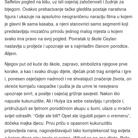
Saffetov pogled na kišu, uz isti osjećaj zatočenosti i žudnje za
bijegom. Ovakvo prebacivanje tačke gledišta postaje narativna
figura i ukazuje na apsolutno neograničenu naraciju filma u kojem
je glavni lik sama kasaba, a njeni stanovnici samo segmenti koji
predstavljaju mozaičnu prirodu jednog malog mjesta u kojem
svako ima pravo na svoj pogled. Povratak iz škole Ceylan
nastavlja u proljeće i upoznaje se s najmlađim članom porodice,
Alijem.
Njegov put od kuće do škole, zapravo, simbolizira njegove prve
korake, a kao i svako drugo dijete, dječak prati trag smijeha i igre
i, ponesen osjećajem nadmoći i ne shvatajući značenje života, on
okreće kornjaču naopačke i pušta je da umre te nesvjesno
upoznaje smrt, a poslije i osjećaj grižnje savjesti. Nakon što
napuste kukuruzište, Ali i Hulya iza sebe ostavljaju i proljeće i,
pridružujući se ljetnom porodičnom skupu u šumi, ulaze u mračni
svijet odraslih. “Gdje ste bili? Opet ste izgubili pojam o vremenu”,
dočeka majka djecu. Prvu priču o opasnom kukuruzištu
pripovijeda nana, nagovještavajući tako kompleksnost tog svijeta
o kojem djeca nisu imala ni pojma. “Nikad se ne zna dijete. Polja