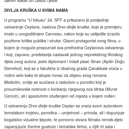
takvim kakav on zaista i jeste.
DIVLJA KRUŠKA U SVIMA NAMA
U programu “U fokusu” 24. SFF-a prikazano je posljednje
ostvarenje Ceylana, naslova
Drvo divlje kruške
, koje je premijeru
imalo u ovogodišnjem Cannesu, nakon koje su uslijedile izrazito
pozitivne kritike publike i struke. Glavni protagonist ovog filma, u
kojem je moguće prepoznati sva prethodna Ceylanova ostvarenja
i koji, zapravo, predstavlja nastavak jednog neprekidnog filmskog
djela ovog autora, jeste diplomant i mladi pisac Sinan (Aydin Doğu
Demirkol), koji se s fakulteta iz obalnog grada Çanakkale vraća u
rodno selo kako bi skupio novac za objavu svog romana.
Međutim, ondje se suočava s raskolom u porodici koji je
prouzrokovala ovisnost o kockanju njegovog oca Idrisa (Murat
Cemcir), ali i apsolutnim otuđenjem od mjesta u kojem rođen.
U ostvarenju
Drvo divlje kruške
Ceylan se vraća svom autorskom
tematskom trojstvu, porodica – umjetnost – priroda, ali i dopunjuje
bogatstvo vizualne ljepote, te ponovno stvara filmsko remek-djelo
zapanjujuće životne gustoće i tematske širine, u čijih tri sata i