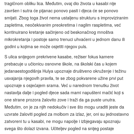
tragičnom obliku lica. Međutim, ovaj dio života u kasabi nije
završen i sutra će pijanac ponovo pasti i djeca će se ponovo
smijati. Zbog toga život nema ustaljenu strukturu s improviziranim
zapletima, neočekivanim preokretima i naglim raspletima, već
kontinuirano kretanje sačinjeno od beskonačnog mnoštva
mikrokretanja i postoje samo trenuci uhvaćeni u jednom danu ili
godini u kojima se može osjetiti njegov puls.
S ulica snijegom prekrivene kasabe, režiser fokus kamere
prebacuje u učionicu osnovne škole, na školski čas u kojem
jedanaestogodišnja Hulya upoznaje društveno okruženje i težinu
usvajanja njegovih pravila, te se zbog pokvarene užine prvi put
upoznaje s osjećajem srama. Već u narednom trenutku život
nastavlja dalje i pogled djece sada mami napušteni mačić koji s
one strane prozora žalovito zove i traži da ga puste unutra.
Međutim, on je za njih nedokučiv i sve što mogu uraditi jeste da
uzvrate žaloviti pogled za molbom za izlaz, jer, oni su jednostavno
zatvoreni tu u kasabi, ne mogu napolje i izbjegavaju spoznaju
svega što dolazi izvana. Učiteljev pogled na snijeg postaje