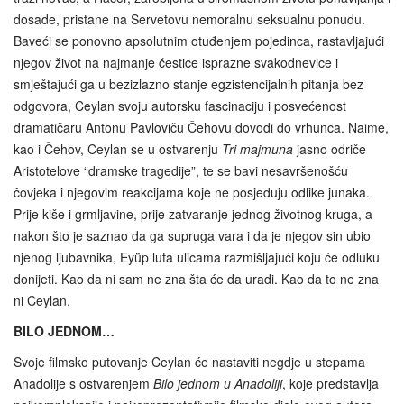
dosade, pristane na Servetovu nemoralnu seksualnu ponudu.
Baveći se ponovno apsolutnim otuđenjem pojedinca, rastavljajući
njegov život na najmanje čestice isprazne svakodnevice i
smještajući ga u bezizlazno stanje egzistencijalnih pitanja bez
odgovora, Ceylan svoju autorsku fascinaciju i posvećenost
dramatičaru Antonu Pavloviču Čehovu dovodi do vrhunca. Naime,
kao i Čehov, Ceylan se u ostvarenju
Tri majmuna
jasno odriče
Aristotelove “dramske tragedije”, te se bavi nesavršenošću
čovjeka i njegovim reakcijama koje ne posjeduju odlike junaka.
Prije kiše i grmljavine, prije zatvaranje jednog životnog kruga, a
nakon što je saznao da ga supruga vara i da je njegov sin ubio
njenog ljubavnika, Eyüp luta ulicama razmišljajući koju će odluku
donijeti. Kao da ni sam ne zna šta će da uradi. Kao da to ne zna
ni Ceylan.
BILO JEDNOM…
Svoje filmsko putovanje Ceylan će nastaviti negdje u stepama
Anadolije s ostvarenjem
Bilo jednom u Anadoliji
, koje predstavlja