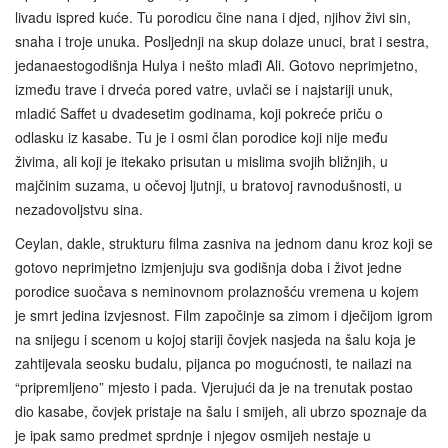
livadu ispred kuće. Tu porodicu čine nana i djed, njihov živi sin,
snaha i troje unuka. Posljednji na skup dolaze unuci, brat i sestra,
jedanaestogodišnja Hulya i nešto mlađi Ali. Gotovo neprimjetno,
između trave i drveća pored vatre, uvlači se i najstariji unuk,
mladić Saffet u dvadesetim godinama, koji pokreće priču o
odlasku iz kasabe. Tu je i osmi član porodice koji nije među
živima, ali koji je itekako prisutan u mislima svojih bližnjih, u
majčinim suzama, u očevoj ljutnji, u bratovoj ravnodušnosti, u
nezadovoljstvu sina.
Ceylan, dakle, strukturu filma zasniva na jednom danu kroz koji se
gotovo neprimjetno izmjenjuju sva godišnja doba i život jedne
porodice suočava s neminovnom prolaznošću vremena u kojem
je smrt jedina izvjesnost. Film započinje sa zimom i dječijom igrom
na snijegu i scenom u kojoj stariji čovjek nasjeda na šalu koja je
zahtijevala seosku budalu, pijanca po mogućnosti, te nailazi na
“pripremljeno” mjesto i pada. Vjerujući da je na trenutak postao
dio kasabe, čovjek pristaje na šalu i smijeh, ali ubrzo spoznaje da
je ipak samo predmet sprdnje i njegov osmijeh nestaje u