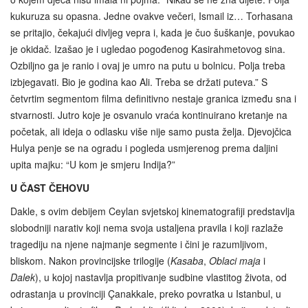
kukuruza su opasna. Jedne ovakve večeri, Ismail iz… Torhasana
se pritajio, čekajući divljeg vepra i, kada je čuo šuškanje, povukao
je okidač. Izašao je i ugledao pogođenog Kasirahmetovog sina.
Ozbiljno ga je ranio i ovaj je umro na putu u bolnicu. Polja treba
izbjegavati. Bio je godina kao Ali. Treba se držati puteva.” S
četvrtim segmentom filma definitivno nestaje granica između sna i
stvarnosti. Jutro koje je osvanulo vraća kontinuirano kretanje na
početak, ali ideja o odlasku više nije samo pusta želja. Djevojčica
Hulya penje se na ogradu i pogleda usmjerenog prema daljini
upita majku: “U kom je smjeru Indija?”
U ČAST ČEHOVU
Dakle, s ovim debijem Ceylan svjetskoj kinematografiji predstavlja
slobodniji narativ koji nema svoja ustaljena pravila i koji razlaže
tragediju na njene najmanje segmente i čini je razumljivom,
bliskom. Nakon provincijske trilogije (
Kasaba
,
Oblaci maja
i
Dalek
), u kojoj nastavlja propitivanje sudbine vlastitog života, od
odrastanja u provinciji Çanakkale, preko povratka u Istanbul, u