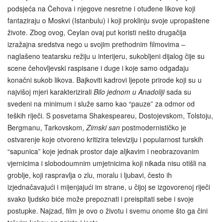
podsjeća na Čehova i njegove nesretne i otuđene likove koji
fantaziraju o Moskvi (Istanbulu) i koji proklinju svoje upropaštene
živote. Zbog ovog, Ceylan ovaj put koristi nešto drugačija
izražajna sredstva nego u svojim prethodnim filmovima –
naglašeno teatarsku režiju u interijeru, sukobljeni dijalog čije su
scene čehovljevski raspisane i duge i koje samo odgađaju
konačni sukob likova. Bajkoviti kadrovi ljepote prirode koji su u
najvišoj mjeri karakterizirali
Bilo jednom u Anadoliji
sada su
svedeni na minimum i služe samo kao “pauze” za odmor od
teških riječi. S posvetama Shakespeareu, Dostojevskom, Tolstoju,
Bergmanu, Tarkovskom,
Zimski san
postmodernističko je
ostvarenje koje otvoreno kritizira televiziju i popularnost turskih
“sapunica” koje jednak prostor daje aljkavim i neobrazovanim
vjernicima i slobodoumnim umjetnicima koji nikada nisu otišli na
groblje, koji raspravlja o zlu, moralu i ljubavi, često ih
izjednačavajući i mijenjajući im strane, u čijoj se izgovorenoj riječi
svako ljudsko biće može prepoznati i preispitati sebe i svoje
postupke. Najzad, film je ovo o životu i svemu onome što ga čini