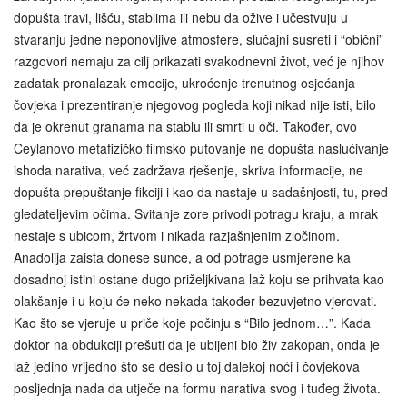
dopušta travi, lišću, stablima ili nebu da ožive i učestvuju u
stvaranju jedne neponovljive atmosfere, slučajni susreti i “obični”
razgovori nemaju za cilj prikazati svakodnevni život, već je njihov
zadatak pronalazak emocije, ukroćenje trenutnog osjećanja
čovjeka i prezentiranje njegovog pogleda koji nikad nije isti, bilo
da je okrenut granama na stablu ili smrti u oči. Također, ovo
Ceylanovo metafizičko filmsko putovanje ne dopušta naslućivanje
ishoda narativa, već zadržava rješenje, skriva informacije, ne
dopušta prepuštanje fikciji i kao da nastaje u sadašnjosti, tu, pred
gledateljevim očima. Svitanje zore privodi potragu kraju, a mrak
nestaje s ubicom, žrtvom i nikada razjašnjenim zločinom.
Anadolija zaista donese sunce, a od potrage usmjerene ka
dosadnoj istini ostane dugo priželjkivana laž koju se prihvata kao
olakšanje i u koju će neko nekada također bezuvjetno vjerovati.
Kao što se vjeruje u priče koje počinju s “Bilo jednom…”. Kada
doktor na obdukciji prešuti da je ubijeni bio živ zakopan, onda je
laž jedino vrijedno što se desilo u toj dalekoj noći i čovjekova
posljednja nada da utječe na formu narativa svog i tuđeg života.