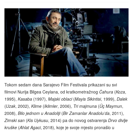
Tokom sedam dana Sarajevo Film Festivala prikazani su svi
filmovi Nurija Bilgea Ceylana, od kratkometražnog
Čahura
(
Koza
,
1995),
Kasaba
(1997),
Majski oblaci
(
Mayis Sikintisi
, 1999),
Dalek
(
Uzak
, 2002),
Klime
(
Iklimler
, 2006),
Tri majmuna
(
Üç Maymun
,
2008),
Bilo jednom u Anadoliji
(
Bir Zamanlar Anadolu’da
, 2011),
Zimski san
(
Kis Uykusu
, 2014) pa do novog ostvarenja
Drvo divlje
kruške
(
Ahlat Agaci
, 2018), koje je svoje mjesto pronašlo u