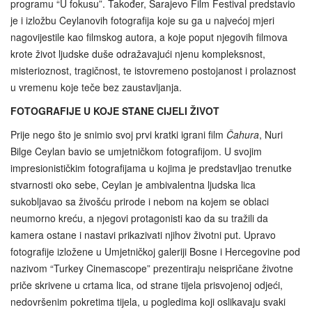
programu “U fokusu”. Također, Sarajevo Film Festival predstavio
je i izložbu Ceylanovih fotografija koje su ga u najvećoj mjeri
nagovijestile kao filmskog autora, a koje poput njegovih filmova
krote život ljudske duše odražavajući njenu kompleksnost,
misterioznost, tragičnost, te istovremeno postojanost i prolaznost
u vremenu koje teče bez zaustavljanja.
FOTOGRAFIJE U KOJE STANE CIJELI ŽIVOT
Prije nego što je snimio svoj prvi kratki igrani film
Čahura
, Nuri
Bilge Ceylan bavio se umjetničkom fotografijom. U svojim
impresionističkim fotografijama u kojima je predstavljao trenutke
stvarnosti oko sebe, Ceylan je ambivalentna ljudska lica
sukobljavao sa živošću prirode i nebom na kojem se oblaci
neumorno kreću, a njegovi protagonisti kao da su tražili da
kamera ostane i nastavi prikazivati njihov životni put. Upravo
fotografije izložene u Umjetničkoj galeriji Bosne i Hercegovine pod
nazivom “Turkey Cinemascope” prezentiraju neispričane životne
priče skrivene u crtama lica, od strane tijela prisvojenoj odjeći,
nedovršenim pokretima tijela, u pogledima koji oslikavaju svaki