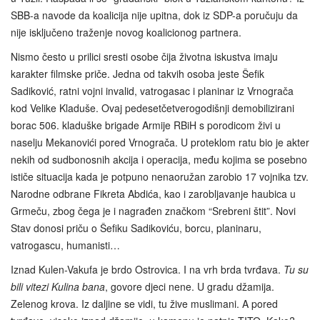
SBB-a navode da koalicija nije upitna, dok iz SDP-a poručuju da
nije isključeno traženje novog koalicionog partnera.
Nismo često u prilici sresti osobe čija životna iskustva imaju
karakter filmske priče. Jedna od takvih osoba jeste Šefik
Sadiković, ratni vojni invalid, vatrogasac i planinar iz Vrnograča
kod Velike Kladuše. Ovaj pedesetčetverogodišnji demobilizirani
borac 506. kladuške brigade Armije RBiH s porodicom živi u
naselju Mekanovići pored Vrnograča. U proteklom ratu bio je akter
nekih od sudbonosnih akcija i operacija, među kojima se posebno
ističe situacija kada je potpuno nenaoružan zarobio 17 vojnika tzv.
Narodne odbrane Fikreta Abdića, kao i zarobljavanje haubica u
Grmeču, zbog čega je i nagrađen značkom “Srebreni štit”. Novi
Stav donosi priču o Šefiku Sadikoviću, borcu, planinaru,
vatrogascu, humanisti…
Iznad Kulen-Vakufa je brdo Ostrovica. I na vrh brda tvrđava.
Tu su
bili vitezi Kulina bana
, govore djeci nene. U gradu džamija.
Zelenog krova. Iz daljine se vidi, tu žive muslimani. A pored