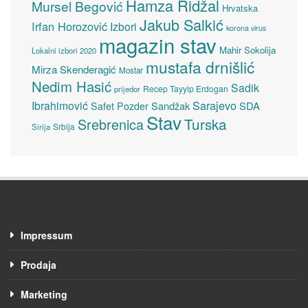
Hamza Ridžal
Mursel Begović
Hrvatska
Jakub Salkić
Irfan Horozović
Izbori
korona virus
magazin stav
Mahir Sokolija
Lokalni izbori 2020
mustafa drnišlić
Mirza Skenderagić
Mostar
Nedim Hasić
Sadik
Recep Tayyip Erdogan
prijedor
Sarajevo
Ibrahimović
Sandžak
SDA
Safet Pozder
Stav
Turska
Srebrenica
Srbija
Sirija
Impressum
Prodaja
Marketing