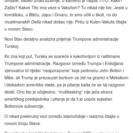
tvrđave, visoko iznad džamije, u kamenu je natpis TITO. Kako?
Zašto? Kakve Tito ima veze s Vakufom? Tu nikad nije bio. Jeste u
komšiluku, u Bišću, Jajcu i Drvaru, to smo učili u školi, no do
muslimanskih Delfa
nikad došao nije. Priču iz Kulen-Vakufa čitajte
u novom Stavu.
Novi Stav detaljno analizira prijetnje Trumpove administracije
Turskoj.
Ko zna koji put, Turska se susreće s kakofonijom iz raštimane
Trumpove administracije. Razgovor između Trumpa i Erdoğana
vjerovatno bi riješio “nesporazume” koje podmeću John Bolton i
Mike, ali Trump je prezauzet borbom za zid na granici s Meksikom
i blokadom američke vlade, pa je pitanje kada će se taj razgovor
desiti. Ono što je očigledno, “multitasking” nije jača strana
američkog predsjednika i pitanje je da li je uopće svjestan
Boltonove subverzije.
O nikad prekinutoj vezi između islamofobije i rasizma čitajte u
novom broju Stava.