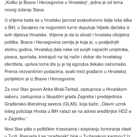
„Koliko je Bosne i Hercegovine u Hrvatskoj“, jedna je od tema
novog izdanja Stava.
U vrijeme kada se u hrvatsku javnost svakodnevno šalje loša slika
o BiH, u Sarajevo na nogometni turnir doputuje hiljade dječaka iz
svih dijelova Hrvatske. Vrijeme je da to shvati i hrvatska oficijelna
politika. Bosna i Hercegovina zemlja je koja je, u posljednjih
stotinu godina, Hrvatskoj dala neke od svojih najvećih umjetnika,
pisaca, sportaša, kreirajući na taj način i dobar dio hrvatskog
identiteta, uprkos tome što ju je taj egzodus itekako osiromašio.
Prema nezvaničnim podacima, svaki treći građanin u Hrvatskoj
porijeklom je iz Bosne i Hercegovine.
Za novi Stav govori Anka Mrak-Taritaš, zastupnica u Hrvatskom
saboru, zastupnica u Skupštini grada Zagreba i predsjednica
Građansko-liberalnog saveza (GLAS), koja kaže: „Glavni uzrok
lošeg položaja Hrvata u BiH nalazi se na adresi središnjice HDZ-a
u Zagrebu.“
Novi Stav piše o političkim trzavicama i stopiranju formiranja vlasti
u Tuzli. Raspada li se “građanski” blok u Tuzlanskom kantonu? Iz