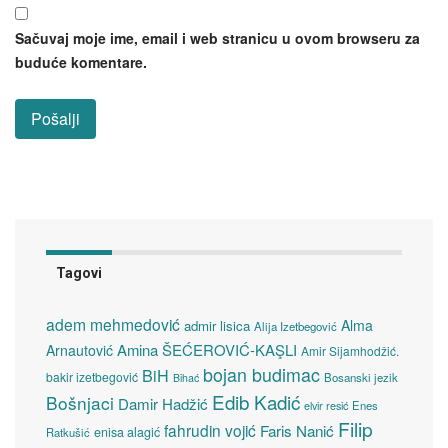
Sačuvaj moje ime, email i web stranicu u ovom browseru za
buduće komentare.
Tagovi
adem mehmedović
Alma
admir lisica
Alija Izetbegović
Amina ŠEĆEROVIĆ-KAŞLI
Arnautović
Amir Sijamhodžić.
bojan budimac
BiH
bakir izetbegović
Bosanski jezik
Bihać
Edib Kadić
Bošnjaci
Damir Hadžić
elvir resić
Enes
Filip
fahrudin vojić
Faris Nanić
enisa alagić
Ratkušić