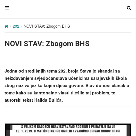
T
T
o
o
g
g
202
NOVI STAV: Zbogom BHS
g
g
l
l
NOVI STAV: Zbogom BHS
e
e
n
n
a
a
v
v
Jedna od središnjih tema 202. broja Stava je skandal sa
i
i
neizdavanjem svjedočanstava učenicima sarajevskih škola
g
g
zbog naziva jezika kojim djeca govore. Stav donosi članak o
a
a
tome kako su kantonalne vlasti riješile taj problem, te
t
t
autorski tekst Halida Bulića.
i
i
o
o
n
n