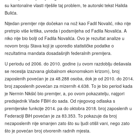
su kantonalne vlasti riješile taj problem, te autorski tekst Halida
Bulića.
Nijedan premijer nije dočekan na nož kao Fadil Novalić, niko nije
pretrpio više kritika, uvreda i podsmijeha od Fadila Novalića. A
niko nije bio bolji od Fadila Novalića. Ovo je rezultat analize u
novom broju Stava koji je uporedio statističke podatke o
rezultatima mandata dosadašnjih federalnih premijera.
U periodu od 2006. do 2010. godine (u ovom razdoblju dešavala
se recesija izazvana globalnom ekonomskom krizom), broj
zaposlenih povećan je za 48.288 osoba, dok je od 2010. do 2014.
broj zaposlenih povećan za mizernih 4.638. To je bio period kada
je Nermin Nikšić bio premijer, a, po ovom pokazatelju, najgori
predsjednik Vlade FBiH do sada. Od njegovog odlaska s
premijerske funkcije 2014. pa do oktobra 2018. broj zaposlenih u
Federaciji BiH povećan je za 83.353. To pokazuje da broj
nezaposlenih nije smanjen zato što su ljudi otišli vani, nego zato
što je povećan broj otvorenih radnih mjesta.