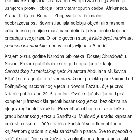
Desničarsko-bjelački šovinizam u Evropi i SAD-u uglavnom je
usmjeren protiv Hebreja i protiv tamnoputih osoba, Afrikanaca,
Arapa, Indijaca, Roma… Zbog svoje tradicionalne
neobrazovanosti, šovinisti su islamofobiju objedinili s rasnom
pripadnošću pa bijele muslimane definiraju kao osobe koje ne
pripadaju svojoj rasi. O tome govori i studija
Kako bijeli muslimani
podnose islamofobiju
, nedavno objavljena u Americi.
Krajem 2018. godine Narodna biblioteka “Dositej Obradović” u
Novom Pazaru publicirala je drugo i dopunjeno izdanje
Sandžačkog frazeološkog rječnika
autora Abdulaha Mušovića.
Riječ je o dragocjenom i veoma važnom projektu podržanom i od
Bošnjačkog nacionalnog vijeća u Novom Pazaru, čije je prvo
izdanje publicirano 2016. godine. Ovaj je rječnik ujedno i prvi
kompletniji frazeološki rječnik bosanskog jezika, bez obzira na
njegov regionalni karakter. Prezentirajući bogatu frazeološku
građu bosanskog jezika u Sandžaku, Mušović je uradio kapitalan
projekt na skoro 1.000 stranica, koristeći se pritom obilnom
književnom građom iz djela sandžačkih pisaca. Sve to svjedoči o
količini specifične sandžačke frazeologije ugrađene u bosanski