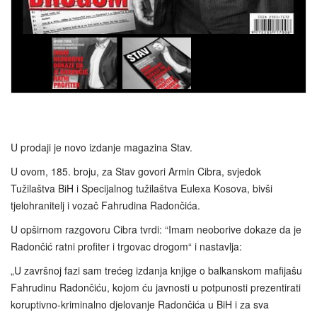
U prodaji je novo izdanje magazina Stav.
U ovom, 185. broju, za Stav govori Armin Cibra, svjedok
Tužilaštva BiH i Specijalnog tužilaštva Eulexa Kosova, bivši
tjelohranitelj i vozač Fahrudina Radončića.
U opširnom razgovoru Cibra tvrdi: “Imam neoborive dokaze da je
Radončić ratni profiter i trgovac drogom“ i nastavlja:
„U završnoj fazi sam trećeg izdanja knjige o balkanskom mafijašu
Fahrudinu Radončiću, kojom ću javnosti u potpunosti prezentirati
koruptivno-kriminalno djelovanje Radončića u BiH i za sva