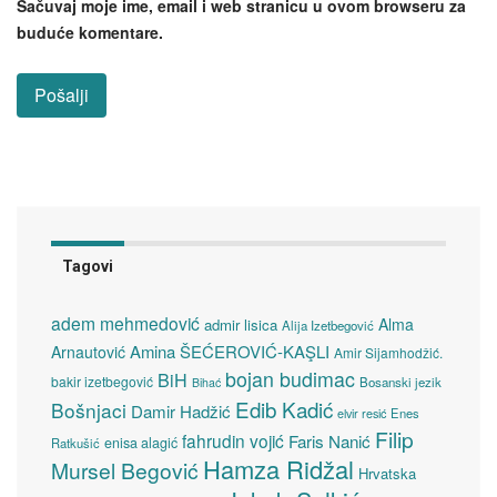
Sačuvaj moje ime, email i web stranicu u ovom browseru za
buduće komentare.
Tagovi
adem mehmedović
Alma
admir lisica
Alija Izetbegović
Amina ŠEĆEROVIĆ-KAŞLI
Arnautović
Amir Sijamhodžić.
bojan budimac
BiH
bakir izetbegović
Bosanski jezik
Bihać
Edib Kadić
Bošnjaci
Damir Hadžić
elvir resić
Enes
Filip
fahrudin vojić
Faris Nanić
enisa alagić
Ratkušić
Hamza Ridžal
Mursel Begović
Hrvatska