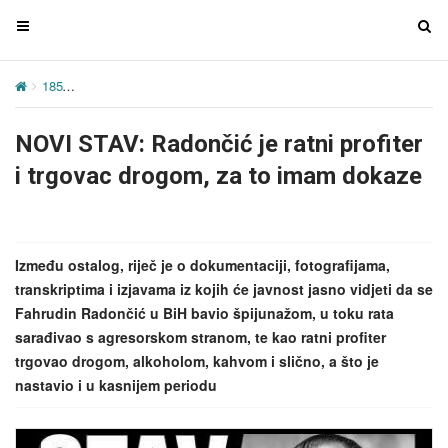
T
T
o
o
g
g
185
NOVI STAV: Radončić je ratni profiter i trgovac drogom, za to
g
g
l
l
NOVI STAV: Radončić je ratni profiter
e
e
n
n
i trgovac drogom, za to imam dokaze
a
a
v
v
i
i
g
g
Između ostalog, riječ je o dokumentaciji, fotografijama,
a
a
transkriptima i izjavama iz kojih će javnost jasno vidjeti da se
t
t
Fahrudin Radončić u BiH bavio špijunažom, u toku rata
i
i
sarađivao s agresorskom stranom, te kao ratni profiter
o
o
trgovao drogom, alkoholom, kahvom i slično, a što je
n
n
nastavio i u kasnijem periodu