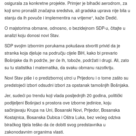
osigurala za konkretne projekte. Primjer je bihaćki aerodrom, za
koji smo pronašli značajna sredstva, ali gradska uprava nije bila u
stanju da ih povuče i implementira na vrijeme“, kaže Dedić.
O majstorima obmane, odnosno, o bezidejnom SDP-u, čitajte u
analizi koju donosi novi Stav.
SDP svojim izbornim porukama pokušava stvoriti privid da je
stranka koja djeluje na području cijele BiH, kako bi prevario
Bošnjake da ih podrže, jer će ih, tobože, podržati i drugi. Ali, zato
su tu statistika i matematika, da svaku obmanu razotkriju.
Novi Stav piše i o predizbornoj utrci u Prijedoru i o tome zašto su
predstojeći izbori odsudni izbori za opstanak tamošnjih Bošnjaka.
Jer, sudeći po trendu koji vlada posljednjih 20 godina, politički
podijeljeni Bošnjaci s prostora ove izborne jedinice, koju
sačinjavaju Krupa na Uni, Bosanski Novi, Prijedor, Bosanska
Kostajnica, Bosanska Dubica i Oštra Luka, bez većeg odziva
biračkog tijela teško da će dobiti svog predstavnika u
zakonodavnim organima vlasti.