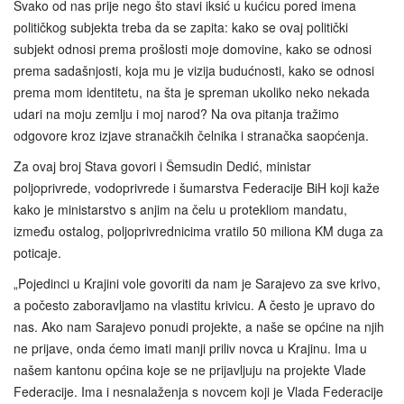
Svako od nas prije nego što stavi iksić u kućicu pored imena
političkog subjekta treba da se zapita: kako se ovaj politički
subjekt odnosi prema prošlosti moje domovine, kako se odnosi
prema sadašnjosti, koja mu je vizija budućnosti, kako se odnosi
prema mom identitetu, na šta je spreman ukoliko neko nekada
udari na moju zemlju i moj narod? Na ova pitanja tražimo
odgovore kroz izjave stranačkih čelnika i stranačka saopćenja.
Za ovaj broj Stava govori i Šemsudin Dedić, ministar
poljoprivrede, vodoprivrede i šumarstva Federacije BiH koji kaže
kako je ministarstvo s anjim na čelu u protekliom mandatu,
između ostalog, poljoprivrednicima vratilo 50 miliona KM duga za
poticaje.
„Pojedinci u Krajini vole govoriti da nam je Sarajevo za sve krivo,
a počesto zaboravljamo na vlastitu krivicu. A često je upravo do
nas. Ako nam Sarajevo ponudi projekte, a naše se općine na njih
ne prijave, onda ćemo imati manji priliv novca u Krajinu. Ima u
našem kantonu općina koje se ne prijavljuju na projekte Vlade
Federacije. Ima i nesnalaženja s novcem koji je Vlada Federacije