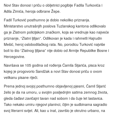
Novi Stav donosi i priču o obljetnici pogibije Fadila Turkovića i
Adila Zimića, heroja odbrane Žepe.
Fadil Turković posthumno je dobio nekoliko priznanja.
Ministarstvo unutrašnjih poslova Tuzlanskog kantona odlikovalo
ga je Zlatnom policijskom značkom, koja se vrednuje kao najveće
priznanje, “Zlatni ljiljan”. Odlikovan je kada i rahmetli Hajrudin
Mešić, heroj oslobodilačkog rata. No, porodicu Turković najviše
boli to što “Zlatnog ljiljana” nije dobio od Armije Republike Bosne i
Hercegovine.
Navršava se 105 godina od rođenja Ćamila Sijarića, pisca kroz
kojeg je progovorio Sandžak a novi Stav donosi priču o ovom
velikanu pisane riječi.
Prema jednoj svojoj posthumno objavljenoj pjesmi, Ćamil Sijarić
želio je da na umoru, u svojim posljednjim satima zemnog života,
gleda čađavi zavičajni tavan nad sobom i da čuje let lastavica.
Tako nekako umiru njegovi planinci, čijim je sudbinama sagradio
svoj literarni svijet. Ali, kao u inat, završio je okrutno urbano, na