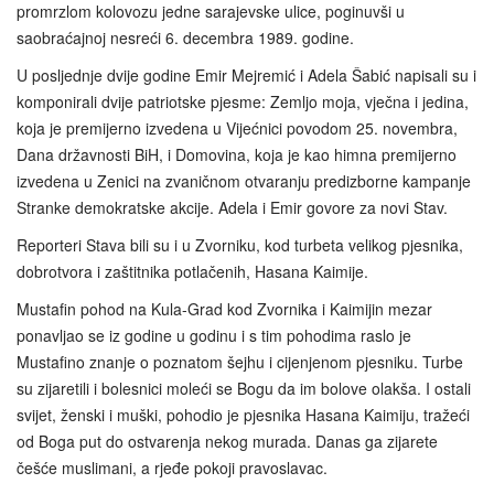
promrzlom kolovozu jedne sarajevske ulice, poginuvši u
saobraćajnoj nesreći 6. decembra 1989. godine.
U posljednje dvije godine Emir Mejremić i Adela Šabić napisali su i
komponirali dvije patriotske pjesme: Zemljo moja, vječna i jedina,
koja je premijerno izvedena u Vijećnici povodom 25. novembra,
Dana državnosti BiH, i Domovina, koja je kao himna premijerno
izvedena u Zenici na zvaničnom otvaranju predizborne kampanje
Stranke demokratske akcije. Adela i Emir govore za novi Stav.
Reporteri Stava bili su i u Zvorniku, kod turbeta velikog pjesnika,
dobrotvora i zaštitnika potlačenih, Hasana Kaimije.
Mustafin pohod na Kula-Grad kod Zvornika i Kaimijin mezar
ponavljao se iz godine u godinu i s tim pohodima raslo je
Mustafino znanje o poznatom šejhu i cijenjenom pjesniku. Turbe
su zijaretili i bolesnici moleći se Bogu da im bolove olakša. I ostali
svijet, ženski i muški, pohodio je pjesnika Hasana Kaimiju, tražeći
od Boga put do ostvarenja nekog murada. Danas ga zijarete
češće muslimani, a rjeđe pokoji pravoslavac.