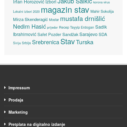
Jakub Salkić
Irfan Horozović
Izbori
korona virus
magazin stav
Mahir Sokolija
Lokalni izbori 2020
mustafa drnišlić
Mirza Skenderagić
Mostar
Nedim Hasić
Sadik
Recep Tayyip Erdogan
prijedor
Sarajevo
Ibrahimović
Sandžak
SDA
Safet Pozder
Stav
Turska
Srebrenica
Srbija
Sirija
Impressum
Prodaja
Marketing
Pretplata na digitalno izdanje