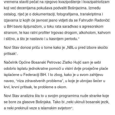
vremena staviti pečat na njegovo kvazipoštenje i kvazipatriotizam
koji već decenijama pokušava podvaliti Bošnjacima. Između
ostalog, riječ je o dokumentaciji, fotografijama, transkriptima i
izjavama iz kojih će javnost jasno vidjeti da se Fahrudin Radončić
u BiH bavio špijunažom, u toku rata sarađivao s agresorskom
stranom, te kao ratni profiter trgovao drogom, alkoholom, kahvom
i slično, a što je nastavio i u kasnijem periodu.“
Novi Stav donosi priču o tome kako je „NBL-u pred izbore skočio
pritisak“.
Načelnik Općine Bosanski Petrovac Zlatko Hujić sam je sebi
odobrio isplatu jednokratne pomoći u visini dvije prosječne plaće
isplaćene u Federaciji BiH. I to zbog, kako je u svom zahtjevu
naveo, “niza zdravstvenih problema”, u koje je ubrojao šećer u
krvi, krvni pritisak, te probleme s okom.
Novi Stav analizira šta to u svojim programima nude stranke koje
se bore za glasove Bošnjaka. Tako bi „neki ukinuli bosanski jezik,
a neki prekinuli veze s islamskim svijetom“.