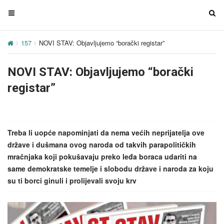
T
T
o
o
g
g
157
NOVI STAV: Objavljujemo “borački registar”
g
g
l
l
NOVI STAV: Objavljujemo “borački
e
e
n
n
registar”
a
a
v
v
i
i
g
g
Treba li uopće napominjati da nema većih neprijatelja ove
a
a
države i dušmana ovog naroda od takvih parapolitičkih
t
t
mračnjaka koji pokušavaju preko leđa boraca udariti na
i
i
same demokratske temelje i slobodu države i naroda za koju
o
o
su ti borci ginuli i prolijevali svoju krv
n
n