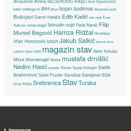
Amina ŠEĆEROVIĆ-KAŞLI
Arnautović
Amir Sijamhodžić.
bojan budimac
BiH
bakir izetbegović
Bosanski jezik
Bihać
Edib Kadić
Bošnjaci
Damir Hadžić
elvir resić
Enes
Filip
fahrudin vojić
Faris Nanić
enisa alagić
Ratkušić
Hamza Ridžal
Mursel Begović
Hrvatska
Jakub Salkić
Irfan Horozović
Izbori
korona virus
magazin stav
Mahir Sokolija
Lokalni izbori 2020
mustafa drnišlić
Mirza Skenderagić
Mostar
Nedim Hasić
Sadik
Recep Tayyip Erdogan
prijedor
Sarajevo
Ibrahimović
Sandžak
SDA
Safet Pozder
Stav
Turska
Srebrenica
Srbija
Sirija
Impressum