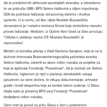
dio je predizbornih aktivnosti opozicijskih stranaka, a odnedavno
im se pridružio SBB i BPS Sefera Halilovića s ciljem imputiranja
SDA da podržava fašizaciju obrazovnog sistema i društva
općenito. U tu svrhu, od lika i djela Mustafe Busuladžića
zlonamjerno je i netačno kreirana ličnost koja simbolizira navodni
proces fašizacije. Međutim, iz Općine Novi Grad za Stav poručuju:
“Odluka o ukidanju naziva OŠ ‘Mustafa Busuladžić’ je
neprovodiva”.
Ministri za boračka pitanja u Vladi Kantona Sarajevo, koje je na tu
dužnost imenovala Bosanskohercegovačka patriotska stranka
Sefera Halilovića, odobrili su skoro milion maraka za projekte za
koje je aplicirala Fondacija “Pravednost”, čiji je osnivač sin Sefera
Halilovića. Uglavnom je riječ o plaćanju advokatskih usluga
optuženim za ratne zločine, te otkupu dokumentacije, arhivske
građe i izradi ekspertiza koje se koriste tokom suđenja. U Stavu
čitajte kako je privatnoj BPS-ovoj Fondaciji “Pravednost”
dodijeljeno milion maraka.
Osmi mart je povod za priču Stava o ženi u postratnom