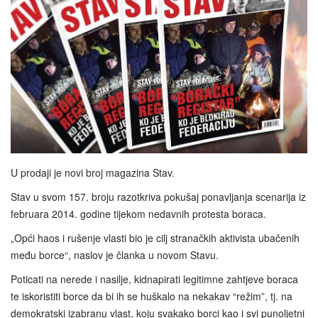
U prodaji je novi broj magazina Stav.
Stav u svom 157. broju razotkriva pokušaj ponavljanja scenarija iz
februara 2014. godine tijekom nedavnih protesta boraca.
„Opći haos i rušenje vlasti bio je cilj stranačkih aktivista ubačenih
među borce“, naslov je članka u novom Stavu.
Poticati na nerede i nasilje, kidnapirati legitimne zahtjeve boraca
te iskoristiti borce da bi ih se huškalo na nekakav “režim”, tj. na
demokratski izabranu vlast, koju svakako borci kao i svi punoljetni