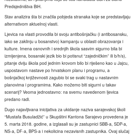
Predsjedništva BiH.
Stav analizira šta bi značila pobjeda stranaka koje se predstavljaju
alternativom aktuelnoj vlasti.
Ljevica na vlasti provodila bi svoju antibošnjačku (i antibosansku,
iako se zaklinju u bosanstvo) kampanju u oblasti obrazovanja i
kulture. Imena osnovnih i srednjih škola sasvim sigurno bila bi
izmijenjena, bosanski jezik bio bi potisnut “zajedničkim” ili b/h/s),
pitanje dviju škola pod jednim krovom bilo bi riješeno kao u Jajcu,
uspostavom nastave po hrvatskom planu i programu, a
bošnjačkoj književnosti zagubio bi se svaki trag u nastavnim
planovima i programima. Kako možemo biti sigurni u takav
scenarij? Veoma jednostavno: na svemu navedenom ljevica
predano radi.
Dugo najavljivana inicijativa za ukidanje naziva sarajevskoj školi
“Mustafa Busuladžić” u Skupštini Kantona Sarajevo provedena je
5. marta 2018. godine, a izglasali su je zastupnici SBB-a, SDP-a,
NS-a, DF-a, BPS-a i nekolicina nezavisnih zastupnika. Ovaj slučaj