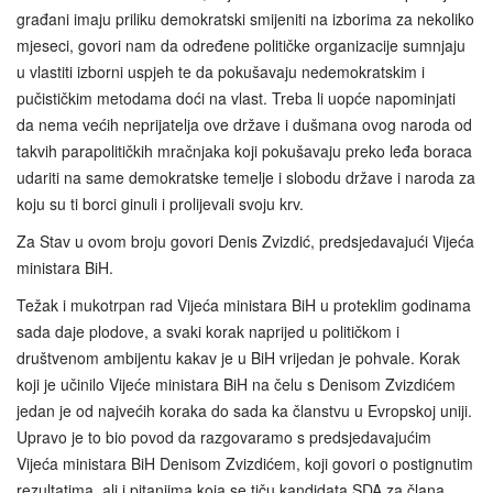
građani imaju priliku demokratski smijeniti na izborima za nekoliko
mjeseci, govori nam da određene političke organizacije sumnjaju
u vlastiti izborni uspjeh te da pokušavaju nedemokratskim i
pučističkim metodama doći na vlast. Treba li uopće napominjati
da nema većih neprijatelja ove države i dušmana ovog naroda od
takvih parapolitičkih mračnjaka koji pokušavaju preko leđa boraca
udariti na same demokratske temelje i slobodu države i naroda za
koju su ti borci ginuli i prolijevali svoju krv.
Za Stav u ovom broju govori Denis Zvizdić, predsjedavajući Vijeća
ministara BiH.
Težak i mukotrpan rad Vijeća ministara BiH u proteklim godinama
sada daje plodove, a svaki korak naprijed u političkom i
društvenom ambijentu kakav je u BiH vrijedan je pohvale. Korak
koji je učinilo Vijeće ministara BiH na čelu s Denisom Zvizdićem
jedan je od najvećih koraka do sada ka članstvu u Evropskoj uniji.
Upravo je to bio povod da razgovaramo s predsjedavajućim
Vijeća ministara BiH Denisom Zvizdićem, koji govori o postignutim
rezultatima, ali i pitanjima koja se tiču kandidata SDA za člana