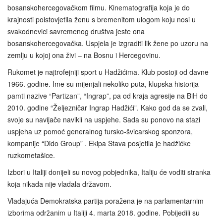
bosanskohercegovačkom filmu. Kinematografija koja je do
krajnosti poistovjetila ženu s bremenitom ulogom koju nosi u
svakodnevici savremenog društva jeste ona
bosanskohercegovačka. Uspjela je izgraditi lik žene po uzoru na
zemlju u kojoj ona živi – na Bosnu i Hercegovinu.
Rukomet je najtrofejniji sport u Hadžićima. Klub postoji od davne
1966. godine. Ime su mijenjali nekoliko puta, klupska historija
pamti nazive “Partizan”, “Ingrap”, pa od kraja agresije na BiH do
2010. godine “Željezničar Ingrap Hadžići”. Kako god da se zvali,
svoje su navijače navikli na uspjehe. Sada su ponovo na stazi
uspjeha uz pomoć generalnog tursko-švicarskog sponzora,
kompanije “Dido Group” . Ekipa Stava posjetila je hadžićke
ruzkometašice.
Izbori u Italiji donijeli su novog pobjednika, Italiju će voditi stranka
koja nikada nije vladala državom.
Vladajuća Demokratska partija poražena je na parlamentarnim
izborima održanim u Italiji 4. marta 2018. godine. Pobijedili su