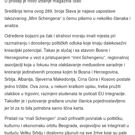
U prodaji je novo izdanje magazina Stav.
Središnja tema ovog 289. broja Stava je najava uspostave
takozvanog „Mini Schengena“ o čemu pišemo u nekoliko članaka i
analiza.
Određene bojazni pa čak i strahovi moraju imati mjesta pri
razmatranju i donošenju političkih odluka koje imaju dalekosežni
kreacijski potencijal. Takav je slučaj i sa stavom Bosne i
Hercegovine u vezi s pristupanjem “mini Schengenu”, regionalnoj
asocijaciji koja u fokusu ima olakšavanje međusobne saradnje i
kreiranje jedinstvenih procesa kojim bi Bosna i Hercegovina,
Srbija, Albanija, Sjeverna Makedonija, Crna Gora i Kosovo postale
jedno tržište. Ova zona, u nekom kratkom opisu, treba pružiti
olakšice u trgovini, razmjeni studenata te poticati EU integracije.
Također je i putovanje građana unutar članica pojednostavljeno
jer bi za to bila potrebna samo lična karta.
Pristati na “mali Schengen” znači prihvatiti povratak u političku,
kulturnu i ekonomsku orbitu Beograda, svojevoljno se integrirati u
buduću Veliku Srbiju i doslovno pljunuti na sve žrtve koje su pale