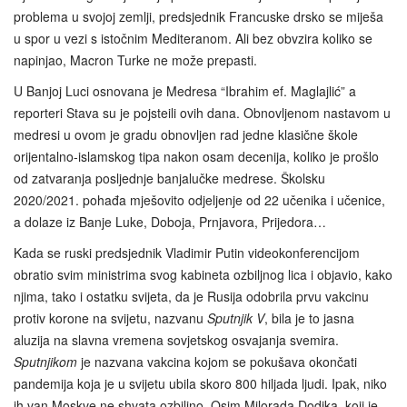
problema u svojoj zemlji, predsjednik Francuske drsko se miješa
u spor u vezi s istočnim Mediteranom. Ali bez obvzira koliko se
napinjao, Macron Turke ne može prepasti.
U Banjoj Luci osnovana je Medresa “Ibrahim ef. Maglajlić” a
reporteri Stava su je pojsteili ovih dana. Obnovljenom nastavom u
medresi u ovom je gradu obnovljen rad jedne klasične škole
orijentalno-islamskog tipa nakon osam decenija, koliko je prošlo
od zatvaranja posljednje banjalučke medrese. Školsku
2020/2021. pohađa mješovito odjeljenje od 22 učenika i učenice,
a dolaze iz Banje Luke, Doboja, Prnjavora, Prijedora…
Kada se ruski predsjednik Vladimir Putin videokonferencijom
obratio svim ministrima svog kabineta ozbiljnog lica i objavio, kako
njima, tako i ostatku svijeta, da je Rusija odobrila prvu vakcinu
protiv korone na svijetu, nazvanu
Sputnjik V
, bila je to jasna
aluzija na slavna vremena sovjetskog osvajanja svemira.
Sputnjikom
je nazvana vakcina kojom se pokušava okončati
pandemija koja je u svijetu ubila skoro 800 hiljada ljudi. Ipak, niko
ih van Moskve ne shvata ozbiljno. Osim Milorada Dodika, koji je