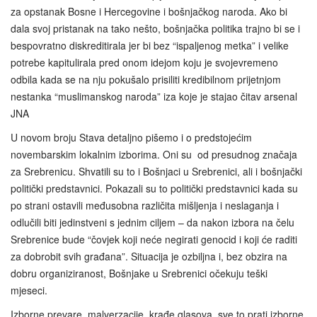
za opstanak Bosne i Hercegovine i bošnjačkog naroda. Ako bi
dala svoj pristanak na tako nešto, bošnjačka politika trajno bi se i
bespovratno diskreditirala jer bi bez “ispaljenog metka” i velike
potrebe kapitulirala pred onom idejom koju je svojevremeno
odbila kada se na nju pokušalo prisiliti kredibilnom prijetnjom
nestanka “muslimanskog naroda” iza koje je stajao čitav arsenal
JNA
U novom broju Stava detaljno pišemo i o predstojećim
novembarskim lokalnim izborima. Oni su od presudnog značaja
za Srebrenicu. Shvatili su to i Bošnjaci u Srebrenici, ali i bošnjački
politički predstavnici. Pokazali su to politički predstavnici kada su
po strani ostavili međusobna različita mišljenja i neslaganja i
odlučili biti jedinstveni s jednim ciljem – da nakon izbora na čelu
Srebrenice bude “čovjek koji neće negirati genocid i koji će raditi
za dobrobit svih građana”. Situacija je ozbiljna i, bez obzira na
dobru organiziranost, Bošnjake u Srebrenici očekuju teški
mjeseci.
Izborne prevare, malverzacije, krađe glasova, sve to prati izborne