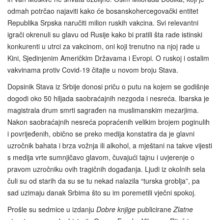
odmah potrčao najaviti kako će bosanskohercegovački entitet
Republika Srpska naručiti milion ruskih vakcina. Svi relevantni
igrači okrenuli su glavu od Rusije kako bi pratili šta rade istinski
konkurenti u utrci za vakcinom, oni koji trenutno na njoj rade u
Kini, Sjedinjenim Američkim Državama i Evropi. O ruskoj i ostalim
vakvinama protiv Covid-19 čitajte u novom broju Stava.
Dopsinik Stava iz Srbije donosi priču o putu na kojem se godišnje
dogodi oko 50 hiljada saobraćajnih nezgoda i nesreća. Ibarska je
magistrala drum smrti sagrađen na muslimanskim mezarjima.
Nakon saobraćajnih nesreća popraćenih velikim brojem poginulih
i povrijeđenih, obično se preko medija konstatira da je glavni
uzročnik bahata i brza vožnja ili alkohol, a mještani na takve vijesti
s medija vrte sumnjičavo glavom, čuvajući tajnu i uvjerenje o
pravom uzročniku ovih tragičnih događanja. Ljudi iz okolnih sela
čuli su od starih da su se tu nekad nalazila “turska groblja”, pa
sad uzimaju danak Srbima što su im poremetili vječni spokoj.
Prošle su sedmice u izdanju
Dobre knjige
publicirane
Zlatne