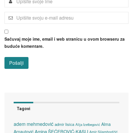
Sačuvaj moje ime, email i web stranicu u ovom browseru za
buduće komentare.
Tagovi
adem mehmedović
Alma
admir lisica
Alija Izetbegović
Amina ŠEĆEROVIĆ-KAŞLI
Arnautović
Amir Sijamhodžić.