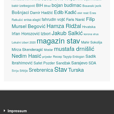
bojan budimac
BiH
bakir izetbegović
Bosanski jezik
Bihać
Edib Kadić
Bošnjaci
Damir Hadžić
elvir resić
Enes
Filip
fahrudin vojić
Faris Nanić
enisa alagić
Ratkušić
Hamza Ridžal
Mursel Begović
Hrvatska
Jakub Salkić
Irfan Horozović
Izbori
korona virus
magazin stav
Mahir Sokolija
Lokalni izbori 2020
mustafa drnišlić
Mirza Skenderagić
Mostar
Nedim Hasić
Sadik
Recep Tayyip Erdogan
prijedor
Sarajevo
Ibrahimović
Sandžak
SDA
Safet Pozder
Stav
Turska
Srebrenica
Srbija
Sirija
Impressum