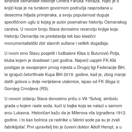
stranice osmanske historije
Omera Faruka Yilmaza. Riječ je o
knjizi koja je na turskom govornom područja rasprodana u
desecima hiljada primjeraka, a svoju popularnost duguje
specifičnom uglu iz kojeg je autor posmatrao historiju Osmanskog
carstva. U novom broju Stava donosimo recenziju knjige koja
historiju Osmanlija ne predstavlja tek kao klasični
monumentalistički zbir slavnih sultana i velikih događaja.
U nvom smo Stavu posjetili i fudbalere Klisa iz Buturović-Polja,
kluba kojem je dvadeset i pet godina. Najveći uspjeh FK
Klis
postigao je osvajanjem prvog mjesta u Drugoj ligi Federacije BiH,
te igrajući četvrtfinale Kupa BiH 2019. godine, kad je, zbog manje
datih golova u dvije neriješene utakmice, ispao od FK
Sloga
iz
Gornjeg Crnoljeva (RS).
U novom izdanju Stava donosimo priču o Vili “Solvaj, simbolu
grada u kojem raste soda, kući iz bajke koja se nalazi u samom
srcu Lukavca. Historičari kažu da je Milerova vila izgrađena 1912.
godine, i to kao bolnica za radnike u fabrici sode pa su je zvali
fabrikšpital
. Prvi upravitelj bio je čuveni doktor Adolf Hempt, a u