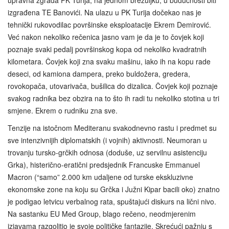
izgrađena TE Banovići. Na ulazu u PK Turija dočekao nas je
tehnički rukovodilac površinske eksploatacije Ekrem Demirović.
Već nakon nekoliko rečenica jasno vam je da je to čovjek koji
poznaje svaki pedalj površinskog kopa od nekoliko kvadratnih
kilometara. Čovjek koji zna svaku mašinu, iako ih na kopu rade
deseci, od kamiona dampera, preko buldožera, gredera,
rovokopača, utovarivača, bušilica do dizalica. Čovjek koji poznaje
svakog radnika bez obzira na to što ih radi tu nekoliko stotina u tri
smjene. Ekrem o rudniku zna sve.
Tenzije na istočnom Mediteranu svakodnevno rastu i predmet su
sve intenzivnijih diplomatskih (i vojnih) aktivnosti. Neumoran u
trovanju tursko-grčkih odnosa (doduše, uz servilnu asistenciju
Grka), histerično-eratični predsjednik Francuske Emmanuel
Macron (“samo” 2.000 km udaljene od turske ekskluzivne
ekonomske zone na koju su Grčka i Južni Kipar bacili oko) znatno
je podigao letvicu verbalnog rata, spuštajući diskurs na lični nivo.
Na sastanku EU Med Group, blago rečeno, neodmjerenim
izjavama razgolitio je svoje političke fantazije. Skrećući pažnju s