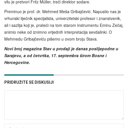
vilu je pretvori Fritz Müller, treći direktor sodare.
Preminuo je prof. dr. Mehmed Meša Gribajčević. Napustio nas je
vrhunski liječnik specijalista, univerzitetski profesor i znanstvenik,
ali i sazlija koji je, prateći na tom starom instrumentu Eminu Zečaj,
snimio neke od iznimno vrijednih interpretacija sevdalinki. O
Mehmedu Gribajčeviću pišemo u ovom broju Stava.
Novi broj magazina Stav u prodaji je danas poslijepodne u
Sarajevu, a od četvrtka, 17. septembra širom Bosne i
Hercegovine.
PRIDRUŽITE SE DISKUSIJI