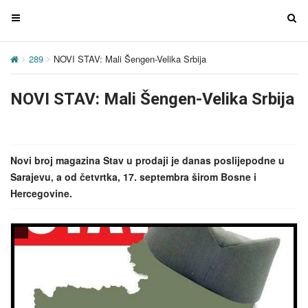
T
T
o
o
g
g
289
NOVI STAV: Mali Šengen-Velika Srbija
g
g
l
l
NOVI STAV: Mali Šengen-Velika Srbija
e
e
n
n
a
a
v
v
Novi broj magazina Stav u prodaji je danas poslijepodne u
i
i
Sarajevu, a od četvrtka, 17. septembra širom Bosne i
g
g
Hercegovine.
a
a
t
t
i
i
o
o
n
n