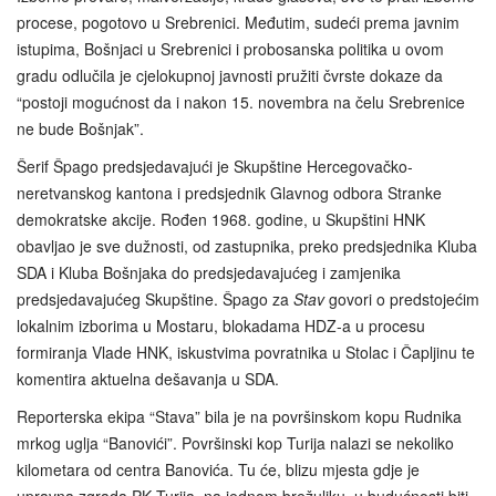
procese, pogotovo u Srebrenici. Međutim, sudeći prema javnim
istupima, Bošnjaci u Srebrenici i probosanska politika u ovom
gradu odlučila je cjelokupnoj javnosti pružiti čvrste dokaze da
“postoji mogućnost da i nakon 15. novembra na čelu Srebrenice
ne bude Bošnjak”.
Šerif Špago predsjedavajući je Skupštine Hercegovačko-
neretvanskog kantona i predsjednik Glavnog odbora Stranke
demokratske akcije. Rođen 1968. godine, u Skupštini HNK
obavljao je sve dužnosti, od zastupnika, preko predsjednika Kluba
SDA i Kluba Bošnjaka do predsjedavajućeg i zamjenika
predsjedavajućeg Skupštine. Špago za
Stav
govori o predstojećim
lokalnim izborima u Mostaru, blokadama HDZ-a u procesu
formiranja Vlade HNK, iskustvima povratnika u Stolac i Čapljinu te
komentira aktuelna dešavanja u SDA.
Reporterska ekipa “Stava” bila je na površinskom kopu Rudnika
mrkog uglja “Banovići”. Površinski kop Turija nalazi se nekoliko
kilometara od centra Banovića. Tu će, blizu mjesta gdje je
upravna zgrada PK Turija, na jednom brežuljku, u budućnosti biti