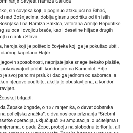
ormiranje Savjeta Ramiza Salkića
ke, sin čovjeka koji je poginuo atakujući na Bihać,
id nad Bošnjacima, dobija glasnu podršku od tih istih
ošnjaka i na Ramiza Salkića, veterana Armije Republike
g su oca i dvojicu braće, kao i desetine hiljada drugih
oji u članku Stava.
 heroja koji je poštedio čovjeka koji ga je pokušao ubiti.
endarnog kapetana Hajre.
njegovih sposobnosti, neprijateljske snage itekako plašile,
 pokušavajući probiti koridor prema Kamenici. Prije
je svoj pancirni prsluk i dao ga jednom od saboraca, a
on njegove pogibije, akcija je obustavljena, a koridor
ravljen.
Žepskoj brigadi.
ida Žepske brigade, o 127 ranjenika, o devet dobitnika
Zlatna policijska značka”, o dva nosioca priznanja “Srebrni
i desetke operacija, uključujući 26 amputacija, o učiteljima i
mjerama, o padu Žepe, proboju na slobodnu teritoriju, ali