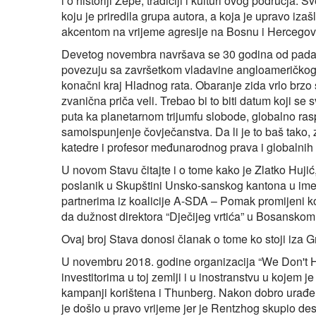
i o historiji Žepe, tradiciji i kulturi ovog područja. 
koju je priredila grupa autora, a koja je upravo izaš
akcentom na vrijeme agresije na Bosnu i Hercegovi
Devetog novembra navršava se 30 godina od pada B
povezuju sa završetkom vladavine angloameričkog
konačni kraj Hladnog rata. Obaranje zida vrlo brz
zvanična priča veli. Trebao bi to biti datum koji se
puta ka planetarnom trijumfu slobode, globalno ras
samoispunjenje čovječanstva. Da li je to baš tako,
katedre i profesor međunarodnog prava i globalnih p
U novom Stavu čitajte i o tome kako je Zlatko Hujić
poslanik u Skupštini Unsko-sanskog kantona u ime
partnerima iz koalicije A-SDA – Pomak promijeni ko
da dužnost direktora “Dječijeg vrtića” u Bosansko
Ovaj broj Stava donosi članak o tome ko stoji iza
U novembru 2018. godine organizacija “We Don't Ha
investitorima u toj zemlji i u inostranstvu u kojem je 
kampanji korištena i Thunberg. Nakon dobro urađe
je došlo u pravo vrijeme jer je Rentzhog skupio de