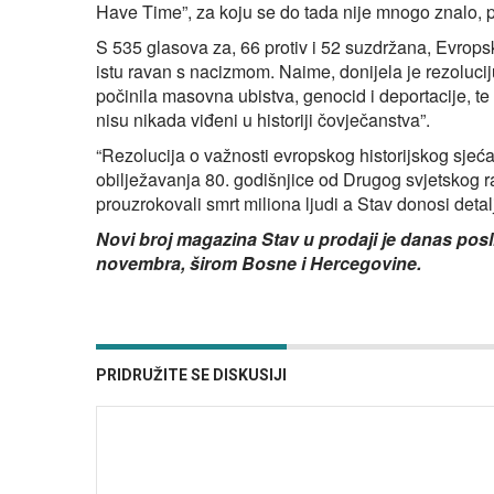
Have Time”, za koju se do tada nije mnogo znalo, p
S 535 glasova za, 66 protiv i 52 suzdržana, Evrop
istu ravan s nacizmom. Naime, donijela je rezoluci
počinila masovna ubistva, genocid i deportacije, te 
nisu nikada viđeni u historiji čovječanstva”.
“Rezolucija o važnosti evropskog historijskog sje
obilježavanja 80. godišnjice od Drugog svjetskog r
prouzrokovali smrt miliona ljudi a Stav donosi detal
Novi broj magazina Stav u prodaji je danas pos
novembra, širom Bosne i Hercegovine.
PRIDRUŽITE SE DISKUSIJI