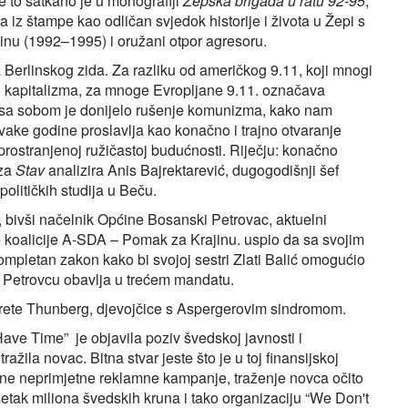
Sve to satkano je u monografiji
Žepska brigada u ratu 92-95
,
la iz štampe kao odličan svjedok historije i života u Žepi s
nu (1992–1995) i oružani otpor agresoru.
erlinskog zida. Za razliku od američkog 9.11, koji mnogi
 kapitalizma, za mnoge Evropljane 9.11. označava
o sa sobom je donijelo rušenje komunizma, kako nam
 svake godine proslavlja kao konačno i trajno otvaranje
prostranjenoj ružičastoj budućnosti. Riječju: konačno
 za
Stav
analizira Anis Bajrektarević, dugogodišnji šef
olitičkih studija u Beču.
, bivši načelnik Općine Bosanski Petrovac, aktuelni
 koalicije A-SDA – Pomak za Krajinu. uspio da sa svojim
mpletan zakon kako bi svojoj sestri Zlati Balić omogućio
m Petrovcu obavlja u trećem mandatu.
 Grete Thunberg, djevojčice s Aspergerovim sindromom.
ve Time” je objavila poziv švedskoj javnosti i
tražila novac. Bitna stvar jeste što je u toj finansijskoj
ne neprimjetne reklamne kampanje, traženje novca očito
setak miliona švedskih kruna i tako organizaciju “We Don't