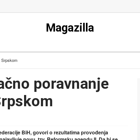
Magazilla
m Srpskom
ačno poravnanje
Srpskom
Federacije BiH, govori o rezultatima provođenja
 najavljuje novu, tzv. Reformsku agendu II. Da bi se