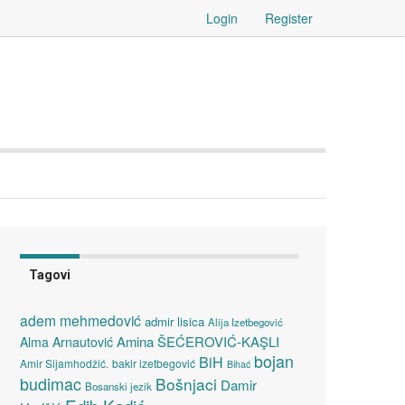
Login
Register
Tagovi
adem mehmedović
admir lisica
Alija Izetbegović
Amina ŠEĆEROVIĆ-KAŞLI
Alma Arnautović
bojan
BiH
Amir Sijamhodžić.
bakir izetbegović
Bihać
budimac
Bošnjaci
Damir
Bosanski jezik