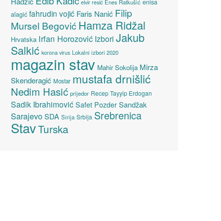
Edib Kadić
Hadžić
enisa
elvir resić
Enes Ratkušić
Filip
fahrudin vojić
Faris Nanić
alagić
Hamza Ridžal
Mursel Begović
Jakub
Irfan Horozović
Izbori
Hrvatska
Salkić
Lokalni izbori 2020
korona virus
magazin stav
Mirza
Mahir Sokolija
mustafa drnišlić
Skenderagić
Mostar
Nedim Hasić
Recep Tayyip Erdogan
prijedor
Sadik Ibrahimović
Sandžak
Safet Pozder
Srebrenica
Sarajevo
SDA
Srbija
Sirija
Stav
Turska