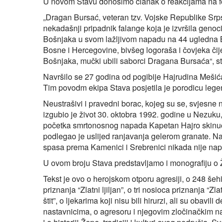
U novom Stavu donosimo članak o reakcijama na f
„Dragan Bursać, veteran tzv. Vojske Republike Srps
nekadašnji pripadnik falange koja je izvršila genoc
Bošnjaka u svom lažljivom napadu na 44 ugledna B
Bosne i Hercegovine, bivšeg logoraša i čovjeka čije
Bošnjaka, mučki ubili saborci Dragana Bursaća“, st
Navršilo se 27 godina od pogibije Hajrudina Mešića,
Tim povodm ekipa Stava posjetila je porodicu leg
Neustrašivi i pravedni borac, kojeg su se, svjesne 
izgubio je život 30. oktobra 1992. godine u Nezuku,
početka smrtonosnog napada Kapetan Hajro skinuo 
podlegao je uslijed ranjavanja gelerom granate. Nak
spasa prema Kamenici i Srebrenici nikada nije nap
U ovom broju Stava predstavljamo i monografiju o 
Tekst je ovo o herojskom otporu agresiji, o 248 šeh
priznanja “Zlatni ljiljan”, o tri nosioca priznanja “
štit”, o ljekarima koji nisu bili hirurzi, ali su obavil
nastavnicima, o agresoru i njegovim zločinačkim na