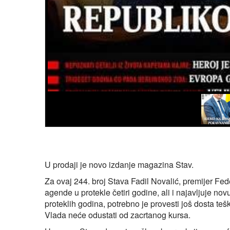
U prodaji je novo izdanje magazina Stav.
Za ovaj 244. broj Stava Fadil Novalić, premijer Fe
agende u protekle četiri godine, ali i najavljuje nov
proteklih godina, potrebno je provesti još dosta teš
Vlada neće odustati od zacrtanog kursa.