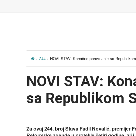
244
NOVI STAV: Konačno poravnanje sa Republiko
NOVI STAV: Kon
sa Republikom 
Za ovaj 244. broj Stava Fadil Novalić, premijer 
Reformske agende u protekle četiri godine, ali i