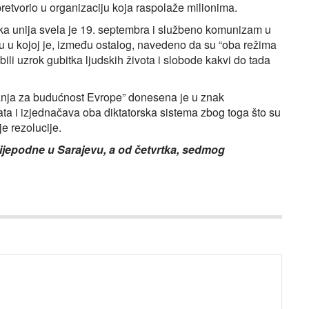
retvorio u organizaciju koja raspolaže milionima.
ska unija svela je 19. septembra i službeno komunizam u
ju u kojoj je, između ostalog, navedeno da su “oba režima
bili uzrok gubitka ljudskih života i slobode kakvi do tada
ćanja za budućnost Evrope” donesena je u znak
ata i izjednačava oba diktatorska sistema zbog toga što su
je rezolucije.
lijepodne u Sarajevu, a od četvrtka, sedmog