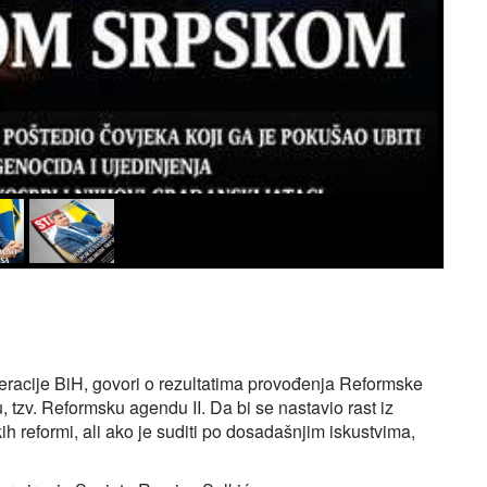
deracije BiH, govori o rezultatima provođenja Reformske
u, tzv. Reformsku agendu II. Da bi se nastavio rast iz
kih reformi, ali ako je suditi po dosadašnjim iskustvima,