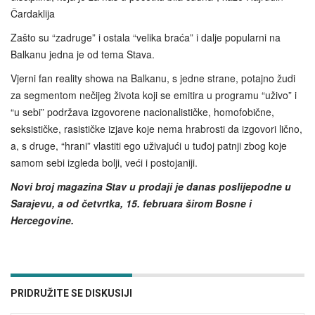
Čardaklija
Zašto su “zadruge” i ostala “velika braća” i dalje popularni na
Balkanu jedna je od tema Stava.
Vjerni fan reality showa na Balkanu, s jedne strane, potajno žudi
za segmentom nečijeg života koji se emitira u programu “uživo” i
“u sebi” podržava izgovorene nacionalističke, homofobične,
seksističke, rasističke izjave koje nema hrabrosti da izgovori lično,
a, s druge, “hrani” vlastiti ego uživajući u tuđoj patnji zbog koje
samom sebi izgleda bolji, veći i postojaniji.
Novi broj magazina Stav u prodaji je danas poslijepodne u
Sarajevu, a od četvrtka, 15. februara širom Bosne i
Hercegovine.
PRIDRUŽITE SE DISKUSIJI