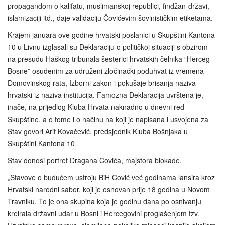
propagandom o kalifatu, muslimanskoj republici, findžan-državi,
islamizaciji itd., daje validaciju Čovićevim šovinističkim etiketama.
Krajem januara ove godine hrvatski poslanici u Skupštini Kantona
10 u Livnu izglasali su Deklaraciju o političkoj situaciji s obzirom
na presudu Haškog tribunala šesterici hrvatskih čelnika “Herceg-
Bosne” osuđenim za udruženi zločinački poduhvat iz vremena
Domovinskog rata, Izborni zakon i pokušaje brisanja naziva
hrvatski iz naziva institucija. Famozna Deklaracija uvrštena je,
inače, na prijedlog Kluba Hrvata naknadno u dnevni red
Skupštine, a o tome i o načinu na koji je napisana i usvojena za
Stav govori Arif Kovačević, predsjednik Kluba Bošnjaka u
Skupštini Kantona 10
Stav donosi portret Dragana Čovića, majstora blokade.
„Stavove o budućem ustroju BiH Čović već godinama lansira kroz
Hrvatski narodni sabor, koji je osnovan prije 18 godina u Novom
Travniku. To je ona skupina koja je godinu dana po osnivanju
kreirala državni udar u Bosni i Hercegovini proglašenjem tzv.