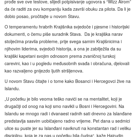
prođe sve ove testove, slijedi potpisivanje ugovora s “Wizz Airom”
da će raditi za ovu kompaniju kada završi obuku za pilota. Da li je
dobio posao, pročitajte u novom Stavu.
O temperamentu hrabrih Krajišnika svjedoče i pjesme i historijski
dokumenti, o čemu piše suradnik Stava. Da je krajiška narav
stoljećima pravila probleme, prije svega samim Krajišnicima i
njihovim liderima, svjedoči historija, a ona je zabilježila da su
krajiški kapetani svojim odnosom prema zvaničnoj turskoj
carevini, kao i u pogledu međusobnih svađa i obračuna, djelovali
kao razvaljeno gnijezdo ljutih stršljenova.
U novom Stavu čitajte i o tome kako Bosanci i Hercegovci žive na
Islandu.
„U početku je bilo veoma teško navići se na mentalitet, koji je
drugačiji od onog na koji smo navikli u Bosni i Hercegovini. Na
Islandu se mnogo radi i dvanaest radnih sati dnevno za Islanđane
predstavlja sasvim uobičajeno radno vrijeme. Pet dana u sedmici
ulice su puste jer su Islanđani naviknuti na konstantan rad i veliku
disciplinu, koja je za nas u početku bila čudna“, kaže Hajrudin