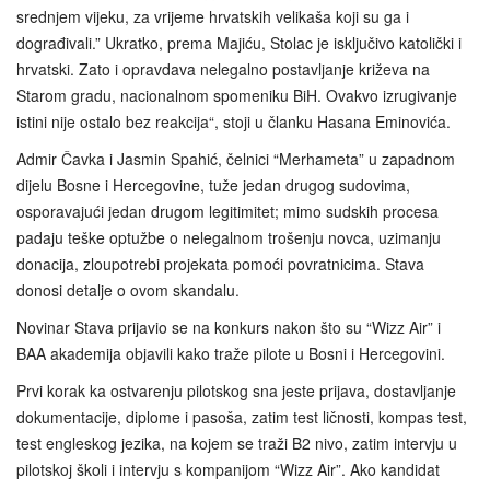
srednjem vijeku, za vrijeme hrvatskih velikaša koji su ga i
dograđivali.” Ukratko, prema Majiću, Stolac je isključivo katolički i
hrvatski. Zato i opravdava nelegalno postavljanje križeva na
Starom gradu, nacionalnom spomeniku BiH. Ovakvo izrugivanje
istini nije ostalo bez reakcija“, stoji u članku Hasana Eminovića.
Admir Čavka i Jasmin Spahić, čelnici “Merhameta” u zapadnom
dijelu Bosne i Hercegovine, tuže jedan drugog sudovima,
osporavajući jedan drugom legitimitet; mimo sudskih procesa
padaju teške optužbe o nelegalnom trošenju novca, uzimanju
donacija, zloupotrebi projekata pomoći povratnicima. Stava
donosi detalje o ovom skandalu.
Novinar Stava prijavio se na konkurs nakon što su “Wizz Air” i
BAA akademija objavili kako traže pilote u Bosni i Hercegovini.
Prvi korak ka ostvarenju pilotskog sna jeste prijava, dostavljanje
dokumentacije, diplome i pasoša, zatim test ličnosti, kompas test,
test engleskog jezika, na kojem se traži B2 nivo, zatim intervju u
pilotskoj školi i intervju s kompanijom “Wizz Air”. Ako kandidat