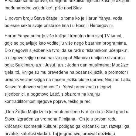
Hrvatske samouprave, slomljene nekoliko mjeseci kasnije akcijom
međunarodne zajednice“, piše novi Stav.
U novom broju Stava čitajte i o tome ko je Harun Yahya, vođa
bolesne sekte svoje pristalice ima i u Bosni i Hercegovini.
Harun Yahya autor je više knjiga i trenutno ima svoj TV kanal,
gdje se pojavljuje kao voditelj u više nego bizarnim programima.
Dio njegovih sljedbenika tvrdi da se radi o “islamskom učenjaku”,
a njegove knjige nose nazive poput Allahovo umijeće stvaranja
boja; Sulejman, a.s.; Jusuf, a.s.; Jedan dan muslimana; Mudžize
tijela itd. Knjige su mu prevedene na bosanski jezik, a promotor i
urednik većine knjiga na našem jeziku bio je upravo Nedžad Latić.
Kakve “duhovne vrijednosti” u Yahyi prepoznaju njegovi
sljedbenici, a pogotovo Latić, s obzirom na krajnju
kontradiktornost njegove pojave, teško je reći.
„Don Željko Majić iznio je neutemeljene tvrdnje da je Stari grad u
Stocu izgrađen za vremena Rimljana. “On je u prvom redu
kršćanski spomenik kulture: podigao ga kršćanski car, razvijali ga
hrvatski katolički vladari. Taj je grad svoj procvat doživio u