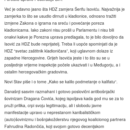
Već je odavno jasno šta HDZ zamjera Šerifu Isoviću. Najvažnija je
zamjerka to što se usudio dirnuti u kladionice, odnosno tražiti
izmjene Zakona o igrama na sreću i povećanje poreza
kladionicama. Iako zakoni nisu prošli u Parlamentu i nisu bili
onakvi kakve je Porezna uprava predlagala, to je bilo dovoljno da
Isović za HDZ bude neprijatelj. Treba li uopće spominjati da je
HDZ “svetac zaštitnik kladioničara”, koji uglavnom dolaze iz
zapadne Hercegovine. Grijeh Isovića jeste i to što su se u
posljednje vrijeme inspekcije počele ukazivati i u Međugorju, a i
ostalim hercegovačkim gradovima.
Novi Stav piše i o tome „Kako se kalilo podmetanje o kalifatu“.
Današnji sasvim razmahani i gotovo poslovični antibošnjački
šovinizam Dragana Čovića, kojeg ispoljava kada god mu se za to
pruži prilika, crpi svoju legitimaciju, ali i slobodu javne
manifestacije upravo u neprestanom kanibalističkom
(auto)šovinizmu i bošnjakožderstvu njegovog koalicionog partnera
Fahrudina Radončića, koji svojom gotovo decenijskom