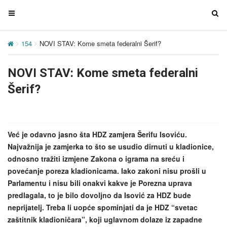
T
T
o
o
g
g
154
NOVI STAV: Kome smeta federalni Šerif?
g
g
l
l
NOVI STAV: Kome smeta federalni
e
e
n
n
Šerif?
a
a
v
v
i
i
g
g
Već je odavno jasno šta HDZ zamjera Šerifu Isoviću.
a
a
Najvažnija je zamjerka to što se usudio dirnuti u kladionice,
t
t
odnosno tražiti izmjene Zakona o igrama na sreću i
i
i
povećanje poreza kladionicama. Iako zakoni nisu prošli u
o
o
Parlamentu i nisu bili onakvi kakve je Porezna uprava
n
n
predlagala, to je bilo dovoljno da Isović za HDZ bude
neprijatelj. Treba li uopće spominjati da je HDZ “svetac
zaštitnik kladioničara”, koji uglavnom dolaze iz zapadne