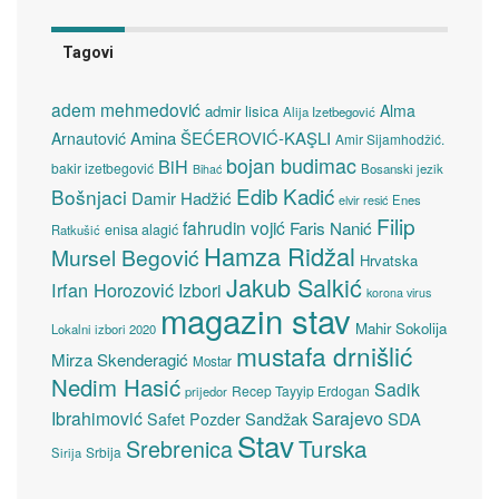
Tagovi
adem mehmedović
Alma
admir lisica
Alija Izetbegović
Amina ŠEĆEROVIĆ-KAŞLI
Arnautović
Amir Sijamhodžić.
bojan budimac
BiH
bakir izetbegović
Bosanski jezik
Bihać
Edib Kadić
Bošnjaci
Damir Hadžić
elvir resić
Enes
Filip
fahrudin vojić
Faris Nanić
enisa alagić
Ratkušić
Hamza Ridžal
Mursel Begović
Hrvatska
Jakub Salkić
Irfan Horozović
Izbori
korona virus
magazin stav
Mahir Sokolija
Lokalni izbori 2020
mustafa drnišlić
Mirza Skenderagić
Mostar
Nedim Hasić
Sadik
Recep Tayyip Erdogan
prijedor
Sarajevo
Ibrahimović
Sandžak
SDA
Safet Pozder
Stav
Turska
Srebrenica
Srbija
Sirija