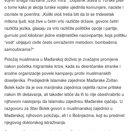
o tome kako je akcija turske vojske ujedinila komunjare, naciste i
cioniste te poentira: „Koliki ološ treba biti da bi se tridesetak
miliona ljudi, koji žive u četiri vrlo različite države, govore četiri
različita jezika, glasaju za vrlo različite političke opcije i partije,
gurnulo pod kišobran jedne staljinističke nazovipartije, koja politiku
“vodi” ubijajući civile često omraženim metodom, bombašima
samoubicama?“
Položaj muslimana u Mađarskoj doživio je značajne promjene
nakon početka migrantske krize, kada su desničarske stranke i
srodne organizacije povele kampanju protiv muslimanskih
doseljenika. Predsjednik Islamske zajednice Mađarske Zoltan
Bolek kaže da je ova manjinska zajednica osjetila razne pritiske
nakon tih dešavanja, ali također ističe da ih to nije obeshrabrilo u
njihovom nastojanju da Islamsku zajednicu Mađarske ojačaju. U
razgovoru za
Stav
Bolek govori o muslimanskoj zajednici u
Mađarskoj, njihovom položaju, ali i o Bošnjacima, koji su predmet
njegovog doktorskog istraživanja.