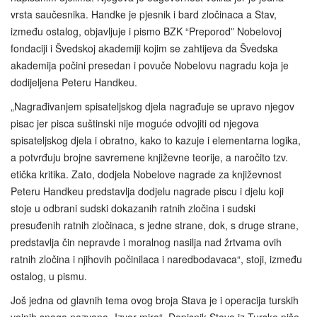
vrsta saučesnika. Handke je pjesnik i bard zločinaca a Stav,
između ostalog, objavljuje i pismo BZK “Preporod” Nobelovoj
fondaciji i Švedskoj akademiji kojim se zahtijeva da Švedska
akademija počini presedan i povuče Nobelovu nagradu koja je
dodijeljena Peteru Handkeu.
„Nagrađivanjem spisateljskog djela nagrađuje se upravo njegov
pisac jer pisca suštinski nije moguće odvojiti od njegova
spisateljskog djela i obratno, kako to kazuje i elementarna logika,
a potvrđuju brojne savremene književne teorije, a naročito tzv.
etička kritika. Zato, dodjela Nobelove nagrade za književnost
Peteru Handkeu predstavlja dodjelu nagrade piscu i djelu koji
stoje u odbrani sudski dokazanih ratnih zločina i sudski
presuđenih ratnih zločinaca, s jedne strane, dok, s druge strane,
predstavlja čin nepravde i moralnog nasilja nad žrtvama ovih
ratnih zločina i njihovih počinilaca i naredbodavaca“, stoji, između
ostalog, u pismu.
Još jedna od glavnih tema ovog broja Stava je i operacija turskih
vojnih snaga nazvana „Izvor mira“. Dopisnik Stava iz Turske piše