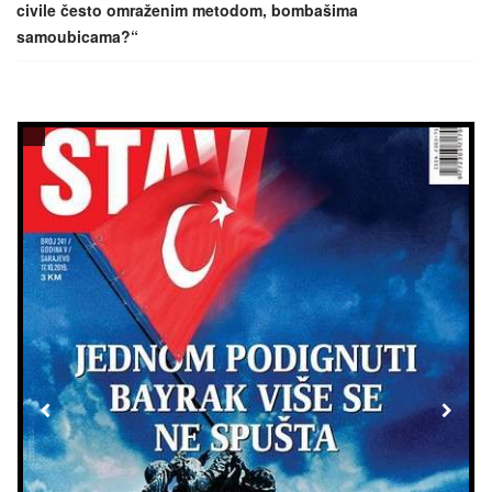
civile često omraženim metodom, bombašima
samoubicama?“