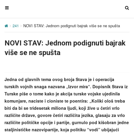
T
T
o
o
g
g
241
NOVI STAV: Jednom podignuti bajrak više se ne spušta
g
g
l
l
NOVI STAV: Jednom podignuti bajrak
e
e
n
n
više se ne spušta
a
a
v
v
i
i
g
g
Jedna od glavnih tema ovog broja Stava je i operacija
a
a
turskih vojnih snaga nazvana „Izvor mira“. Dopisnik Stava iz
t
t
Turske piše o tome kako je akcija turske vojske ujedinila
i
i
komunjare, naciste i cioniste te poentira: „Koliki ološ treba
o
o
biti da bi se tridesetak miliona ljudi, koji žive u četiri vrlo
n
n
različite države, govore četiri različita jezika, glasaju za vrlo
različite političke opcije i partije, gurnulo pod kišobran jedne
staljinističke nazovipartije, koja politiku “vodi” ubijajući