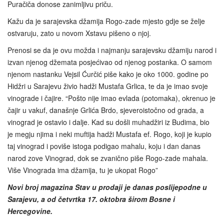
Puračiča donose zanimljivu priču.
Kažu da je sarajevska džamija Rogo-zade mjesto gdje se želje
ostvaruju, zato u novom Xstavu pišeno o njoj.
Prenosi se da je ovu možda i najmanju sarajevsku džamiju narod i
izvan njenog džemata posjećivao od njenog postanka. O samom
njenom nastanku Vejsil Ćurčić piše kako je oko 1000. godine po
Hidžri u Sarajevu živio hadži Mustafa Grlica, te da je imao svoje
vinograde i čajire. “Pošto nije imao evlada (potomaka), okrenuo je
čajir u vakuf, današnje Grlića Brdo, sjeveroistočno od grada, a
vinograd je ostavio i dalje. Kad su došli muhadžiri iz Budima, bio
je megju njima i neki muftija hadži Mustafa ef. Rogo, koji je kupio
taj vinograd i poviše istoga podigao mahalu, koju i dan danas
narod zove Vinograd, dok se zvanično piše Rogo-zade mahala.
Više Vinograda ima džamija, tu je ukopat Rogo”
Novi broj magazina Stav u prodaji je danas poslijepodne u
Sarajevu, a od četvrtka 17. oktobra širom Bosne i
Hercegovine.