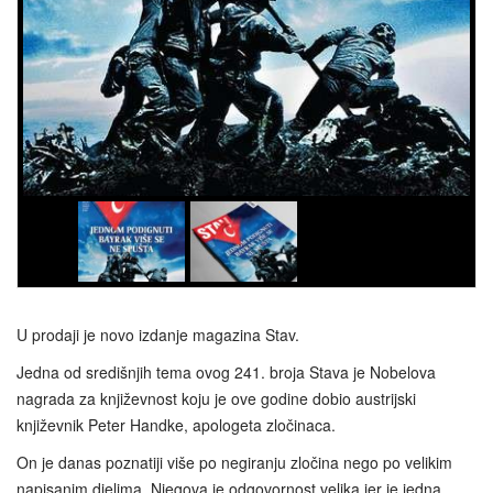
U prodaji je novo izdanje magazina Stav.
Jedna od središnjih tema ovog 241. broja Stava je Nobelova
nagrada za književnost koju je ove godine dobio austrijski
književnik Peter Handke, apologeta zločinaca.
On je danas poznatiji više po negiranju zločina nego po velikim
napisanim djelima. Njegova je odgovornost velika jer je jedna