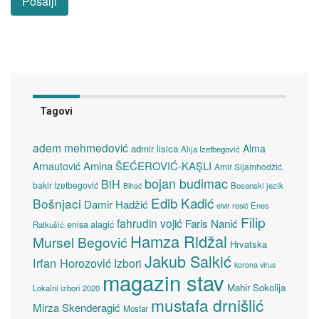
Tagovi
adem mehmedović
Alma
admir lisica
Alija Izetbegović
Amina ŠEĆEROVIĆ-KAŞLI
Arnautović
Amir Sijamhodžić.
bojan budimac
BiH
bakir izetbegović
Bosanski jezik
Bihać
Edib Kadić
Bošnjaci
Damir Hadžić
elvir resić
Enes
Filip
fahrudin vojić
Faris Nanić
enisa alagić
Ratkušić
Hamza Ridžal
Mursel Begović
Hrvatska
Jakub Salkić
Irfan Horozović
Izbori
korona virus
magazin stav
Mahir Sokolija
Lokalni izbori 2020
mustafa drnišlić
Mirza Skenderagić
Mostar