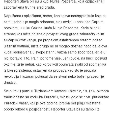
Reporteri Stava bili su u kući Nurije Pozderca, koja opljačkana i
zaboravljena truhne sred grada.
Napuštena i opljačkana, sama, kao kakva neuspjela kula koja ni
samu sebe nije mogla odbraniti, stoji ovdje, u brini nad Čajinim
potokom, u kuku Cazina, kuća Nurije Pozderca. Kada bi neki
stranac koji ništa ne zna o povijesti ovog grada zakoračio kojim
slučajem kroz kapiju, pa propalom asfaltiranom stazom prišao
ulaznim vratima, ništa drugo ne bi mogao doznati nego da je ova
kuća, jedinstvena u svojoj starini, važna samo zbog toga jer je u
njoj boravio Tito. Pa ni po tome više. Jer i ovdje, na kući i posvud
oko nje, zrije nehaj, kao korov koji obuhvata svaki od spomenika
iz bivšeg sistema, ostavljen da propada kao što je propala
revolucija i iluzoran pokušaj da se stvori neko bolje i pravednije
društvo.
Svi putevi i putići u Tuzlanskom kantonu i šire 12, 13. i 14. oktobra
tradicionalno su vodili ka Puračiću, mjestu gdje se 158. put održao
Puračićki vašar, koji je ove godine, prema mišljenju mještana,
oborio rekord u posjećenosti. Reporter Stava bli su tamo i iz