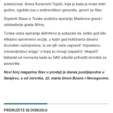
anksioznost. Anera Kuranović-Topčić, koja je kada je imala četiri
godine, izgubila oca u srebreničkom genocidu, govori za Stav.
Dopisnik Stava iz Turske analizira operaciju Maslinova grana i
oslobađanje grada Afrina.
Turska vojna operacija definitivno je pokazala da, koliko god bilo
efikasno savremeno oružje, u kojim god količinama davano
drumskim razbojnicima, to od njih neće napraviti “impresivnu
(nezamjenjivu) snagu” o kojoj su mnogi (zapadni) “eksperti”
blebetali od momenta kada su SAD odlučile prihvatiti teroriste za
saveznike.
Novi broj magazina Stav u prodaji je danas poslijepodne u
Sarajevu, a od četvrtka, 22. marta širom Bosne i Hercegovine.
PRIDRUŽITE SE DISKUSIJI