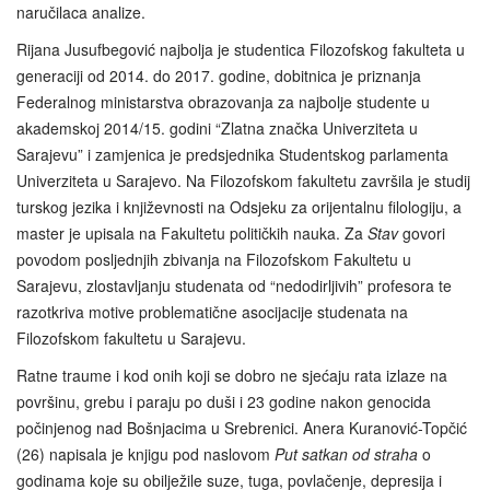
naručilaca analize.
Rijana Jusufbegović najbolja je studentica Filozofskog fakulteta u
generaciji od 2014. do 2017. godine, dobitnica je priznanja
Federalnog ministarstva obrazovanja za najbolje studente u
akademskoj 2014/15. godini “Zlatna značka Univerziteta u
Sarajevu” i zamjenica je predsjednika Studentskog parlamenta
Univerziteta u Sarajevo. Na Filozofskom fakultetu završila je studij
turskog jezika i književnosti na Odsjeku za orijentalnu filologiju, a
master je upisala na Fakultetu političkih nauka. Za
Stav
govori
povodom posljednjih zbivanja na Filozofskom Fakultetu u
Sarajevu, zlostavljanju studenata od “nedodirljivih” profesora te
razotkriva motive problematične asocijacije studenata na
Filozofskom fakultetu u Sarajevu.
Ratne traume i kod onih koji se dobro ne sjećaju rata izlaze na
površinu, grebu i paraju po duši i 23 godine nakon genocida
počinjenog nad Bošnjacima u Srebrenici. Anera Kuranović-Topčić
(26) napisala je knjigu pod naslovom
Put satkan od straha
o
godinama koje su obilježile suze, tuga, povlačenje, depresija i