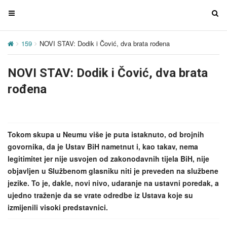
T
T
o
o
g
g
159
NOVI STAV: Dodik i Čović, dva brata rođena
g
g
l
l
NOVI STAV: Dodik i Čović, dva brata
e
e
n
n
rođena
a
a
v
v
i
i
g
g
Tokom skupa u Neumu više je puta istaknuto, od brojnih
a
a
govornika, da je Ustav BiH nametnut i, kao takav, nema
t
t
legitimitet jer nije usvojen od zakonodavnih tijela BiH, nije
i
i
objavljen u Službenom glasniku niti je preveden na službene
o
o
jezike. To je, dakle, novi nivo, udaranje na ustavni poredak, a
n
n
ujedno traženje da se vrate odredbe iz Ustava koje su
izmijenili visoki predstavnici.