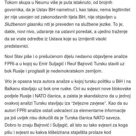
Tokom skupa u Neumu više je puta istaknuto, od brojnih
govornika, da je Ustav BiH nametnut i, kao takav, nema legitimitet
jer nije usvojen od zakonodavnih tijela BiH, nije objavljen u
Službenom glasniku
niti je preveden na službene jezike. To je,
dakle, novi nivo, udaranje na ustavni poredak, a ujedno traženje
da se vrate odredbe iz Ustava koje su izmijenili visoki
predstavnici.
Novi Stav piše i o prešućenom dijelu nedavno objavljene analize
FPRI-a u kojoj su Emir Suljagić i Reuf Bajrović Tursku stavili uz
bok Rusije i proglasili je nedemokratskom zemljom.
Vrlo je opasna teza autora analize u kojoj tursku politiku u BiH i na
Balkanu stavljaju uz bok one ruske. Oni su svjesni nove blokovske
podjele Rusije i NATO članica, a zaista je skandalozno da u jednoj
ovakvoj analizi Tursku stavljaju iza “željezne zavjese”. Kao da su
autori FPRI analize ostali uskraćeni za elementarne informacije
pa još uvijek nisu dokučili da je Turska članica NATO saveza.
Dobro to znaju Bajrović i Suljagić, ali isto su tako svjesni za koga
pišu i svjesni su kakva klišeizirana stajališta prolaze kod