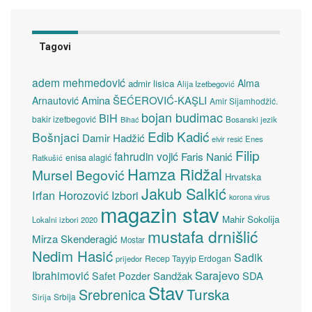
Tagovi
adem mehmedović
Alma
admir lisica
Alija Izetbegović
Amina ŠEĆEROVIĆ-KAŞLI
Arnautović
Amir Sijamhodžić.
bojan budimac
BiH
bakir izetbegović
Bosanski jezik
Bihać
Edib Kadić
Bošnjaci
Damir Hadžić
elvir resić
Enes
Filip
fahrudin vojić
Faris Nanić
enisa alagić
Ratkušić
Hamza Ridžal
Mursel Begović
Hrvatska
Jakub Salkić
Irfan Horozović
Izbori
korona virus
magazin stav
Mahir Sokolija
Lokalni izbori 2020
mustafa drnišlić
Mirza Skenderagić
Mostar
Nedim Hasić
Sadik
Recep Tayyip Erdogan
prijedor
Sarajevo
Ibrahimović
Sandžak
SDA
Safet Pozder
Stav
Turska
Srebrenica
Srbija
Sirija