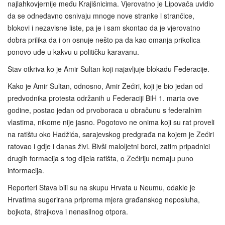
najlahkovjernije među Krajišnicima. Vjerovatno je Lipovača uvidio
da se odnedavno osnivaju mnoge nove stranke i strančice,
blokovi i nezavisne liste, pa je i sam skontao da je vjerovatno
dobra prilika da i on osnuje nešto pa da kao omanja prikolica
ponovo uđe u kakvu u političku karavanu.
Stav otkriva ko je Amir Sultan koji najavljuje blokadu Federacije.
Kako je Amir Sultan, odnosno, Amir Zećiri, koji je bio jedan od
predvodnika protesta održanih u Federaciji BiH 1. marta ove
godine, postao jedan od prvoboraca u obračunu s federalnim
vlastima, nikome nije jasno. Pogotovo ne onima koji su rat proveli
na ratištu oko Hadžića, sarajevskog predgrađa na kojem je Zećiri
ratovao i gdje i danas živi. Bivši maloljetni borci, zatim pripadnici
drugih formacija s tog dijela ratišta, o Zećiriju nemaju puno
informacija.
Reporteri Stava bili su na skupu Hrvata u Neumu, odakle je
Hrvatima sugerirana priprema mjera građanskog neposluha,
bojkota, štrajkova i nenasilnog otpora.