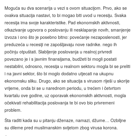
Moguća su dva scenarija u vezi s ovom situacijom. Prvo, ako se
ovakva situacija nastavi, to bi mogao biti uvod u recesiju. Svaka
recesija ima svoje karakteristike. Pad ekonomskih aktivnosti,
otkazivanje ugovora o poslovanju ili nesklapanje novih, smanjenje
izvoza i ono što je posebno bitno: povećanje nezaposlenosti, jer
preduzeća u recesiji ne zapošljavaju nove radnike. nego ih
počinju otpuštati. Slabljenje poslovanja u realnoj privredi
povezano je i s javnim finansijama, budžeti bi mogli postati
nestabilni, odnosno, recesija u realnom sektoru mogla bi se preliti
i na javni sektor, što bi moglo dodatno utjecati na ukupnu
ekonomsku sliku. Drugo, ako se situacija s virusom riješi u skorije
vrijeme, onda bi se u narednom periodu, u trećem i četvrtom
kvartalu ove godine, uz oporavak ekonomskih aktivnosti, mogla
očekivati rehabilitacija poslovanja te bi ovo bio privremeni
problem.
Šta raditi kada su u pitanju dženaze, namazi, džume… Ozbiljne
su dileme pred muslimanskim svijetom zbog virusa korona.