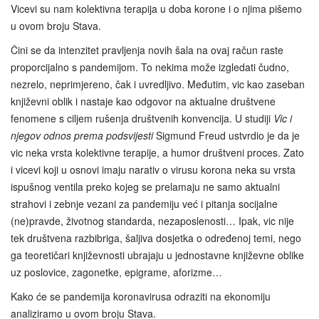
Vicevi su nam kolektivna terapija u doba korone i o njima pišemo
u ovom broju Stava.
Čini se da intenzitet pravljenja novih šala na ovaj račun raste
proporcijalno s pandemijom. To nekima može izgledati čudno,
nezrelo, neprimjereno, čak i uvredljivo. Međutim, vic kao zaseban
književni oblik i nastaje kao odgovor na aktualne društvene
fenomene s ciljem rušenja društvenih konvencija. U studiji
Vic i
njegov odnos prema podsvijesti
Sigmund Freud ustvrdio je da je
vic neka vrsta kolektivne terapije, a humor društveni proces. Zato
i vicevi koji u osnovi imaju narativ o virusu korona neka su vrsta
ispušnog ventila preko kojeg se prelamaju ne samo aktualni
strahovi i zebnje vezani za pandemiju već i pitanja socijalne
(ne)pravde, životnog standarda, nezaposlenosti… Ipak, vic nije
tek društvena razbibriga, šaljiva dosjetka o određenoj temi, nego
ga teoretičari književnosti ubrajaju u jednostavne književne oblike
uz poslovice, zagonetke, epigrame, aforizme…
Kako će se pandemija koronavirusa odraziti na ekonomiju
analiziramo u ovom broju Stava.