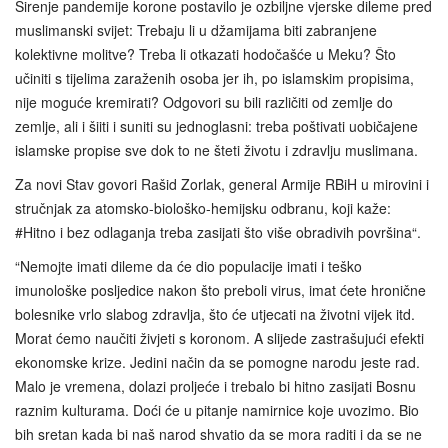
Širenje pandemije korone postavilo je ozbiljne vjerske dileme pred
muslimanski svijet: Trebaju li u džamijama biti zabranjene
kolektivne molitve? Treba li otkazati hodočašće u Meku? Što
učiniti s tijelima zaraženih osoba jer ih, po islamskim propisima,
nije moguće kremirati? Odgovori su bili različiti od zemlje do
zemlje, ali i šiiti i suniti su jednoglasni: treba poštivati uobičajene
islamske propise sve dok to ne šteti životu i zdravlju muslimana.
Za novi Stav govori Rašid Zorlak, general Armije RBiH u mirovini i
stručnjak za atomsko-biološko-hemijsku odbranu, koji kaže:
#Hitno i bez odlaganja treba zasijati što više obradivih površina“.
“Nemojte imati dileme da će dio populacije imati i teško
imunološke posljedice nakon što preboli virus, imat ćete hronične
bolesnike vrlo slabog zdravlja, što će utjecati na životni vijek itd.
Morat ćemo naučiti živjeti s koronom. A slijede zastrašujući efekti
ekonomske krize. Jedini način da se pomogne narodu jeste rad.
Malo je vremena, dolazi proljeće i trebalo bi hitno zasijati Bosnu
raznim kulturama. Doći će u pitanje namirnice koje uvozimo. Bio
bih sretan kada bi naš narod shvatio da se mora raditi i da se ne