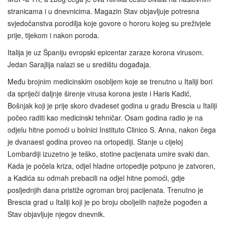
stranicama i u dnevnicima. Magazin Stav objavljuje potresna
svjedočanstva porodilja koje govore o hororu kojeg su preživjele
prije, tijekom i nakon poroda.
Italija je uz Španiju evropski epicentar zaraze korona virusom.
Jedan Sarajlija nalazi se u središtu događaja.
Među brojnim medicinskim osobljem koje se trenutno u Italiji bori
da spriječi daljnje širenje virusa korona jeste i Haris Kadić,
Bošnjak koji je prije skoro dvadeset godina u gradu Brescia u Italiji
počeo raditi kao medicinski tehničar. Osam godina radio je na
odjelu hitne pomoći u bolnici Instituto Clinico S. Anna, nakon čega
je dvanaest godina proveo na ortopediji. Stanje u cijeloj
Lombardiji izuzetno je teško, stotine pacijenata umire svaki dan.
Kada je počela kriza, odjel hladne ortopedije potpuno je zatvoren,
a Kadića su odmah prebacili na odjel hitne pomoći, gdje
posljednjih dana pristiže ogroman broj pacijenata. Trenutno je
Brescia grad u Italiji koji je po broju oboljelih najteže pogođen a
Stav objavljuje njegov dnevnik.