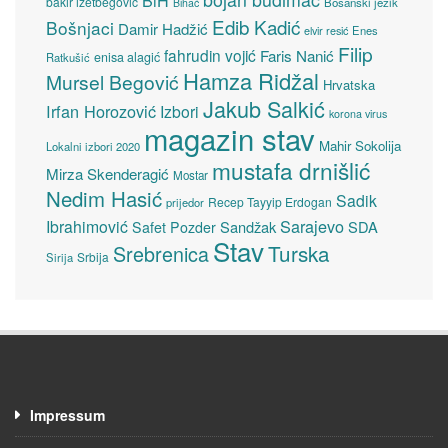
bakir izetbegović
Bosanski jezik
Bihać
Edib Kadić
Bošnjaci
Damir Hadžić
elvir resić
Enes
Filip
fahrudin vojić
Faris Nanić
enisa alagić
Ratkušić
Hamza Ridžal
Mursel Begović
Hrvatska
Jakub Salkić
Irfan Horozović
Izbori
korona virus
magazin stav
Mahir Sokolija
Lokalni izbori 2020
mustafa drnišlić
Mirza Skenderagić
Mostar
Nedim Hasić
Sadik
Recep Tayyip Erdogan
prijedor
Sarajevo
Ibrahimović
Sandžak
SDA
Safet Pozder
Stav
Turska
Srebrenica
Srbija
Sirija
Impressum