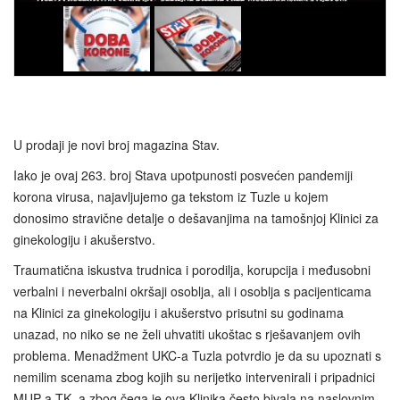
U prodaji je novi broj magazina Stav.
Iako je ovaj 263. broj Stava upotpunosti posvećen pandemiji
korona virusa, najavljujemo ga tekstom iz Tuzle u kojem
donosimo stravične detalje o dešavanjima na tamošnjoj Klinici za
ginekologiju i akušerstvo.
Traumatična iskustva trudnica i porodilja, korupcija i međusobni
verbalni i neverbalni okršaji osoblja, ali i osoblja s pacijenticama
na Klinici za ginekologiju i akušerstvo prisutni su godinama
unazad, no niko se ne želi uhvatiti ukoštac s rješavanjem ovih
problema. Menadžment UKC-a Tuzla potvrdio je da su upoznati s
nemilim scenama zbog kojih su nerijetko intervenirali i pripadnici
MUP-a TK, a zbog čega je ova Klinika često bivala na naslovnim