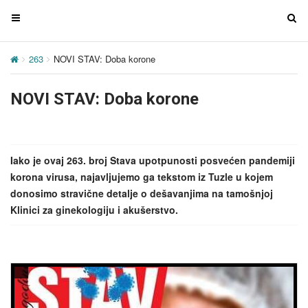
T
T
o
o
g
g
263
NOVI STAV: Doba korone
g
g
l
l
NOVI STAV: Doba korone
e
e
n
n
a
a
v
v
Iako je ovaj 263. broj Stava upotpunosti posvećen pandemiji
i
i
korona virusa, najavljujemo ga tekstom iz Tuzle u kojem
g
g
donosimo stravične detalje o dešavanjima na tamošnjoj
a
a
Klinici za ginekologiju i akušerstvo.
t
t
i
i
o
o
n
n