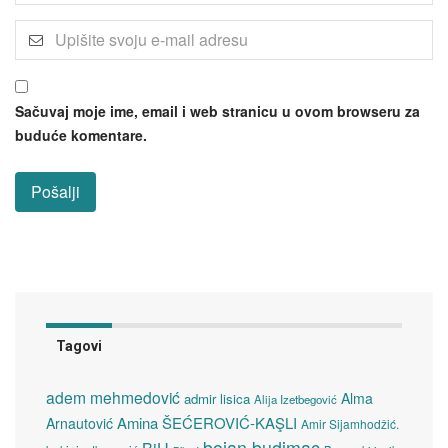
Sačuvaj moje ime, email i web stranicu u ovom browseru za
buduće komentare.
Tagovi
adem mehmedović
Alma
admir lisica
Alija Izetbegović
Amina ŠEĆEROVIĆ-KAŞLI
Arnautović
Amir Sijamhodžić.
bojan budimac
BiH