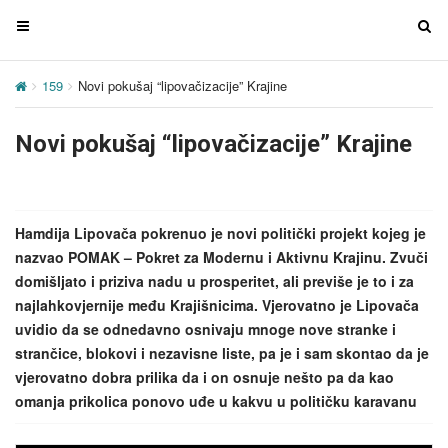
T
T
o
o
g
g
159
Novi pokušaj “lipovačizacije” Krajine
g
g
l
l
Novi pokušaj “lipovačizacije” Krajine
e
e
n
n
a
a
v
v
Hamdija Lipovača pokrenuo je novi politički projekt kojeg je
i
i
nazvao POMAK – Pokret za Modernu i Aktivnu Krajinu. Zvuči
g
g
domišljato i priziva nadu u prosperitet, ali previše je to i za
a
a
najlahkovjernije među Krajišnicima. Vjerovatno je Lipovača
t
t
uvidio da se odnedavno osnivaju mnoge nove stranke i
i
i
strančice, blokovi i nezavisne liste, pa je i sam skontao da je
o
o
vjerovatno dobra prilika da i on osnuje nešto pa da kao
n
n
omanja prikolica ponovo uđe u kakvu u političku karavanu