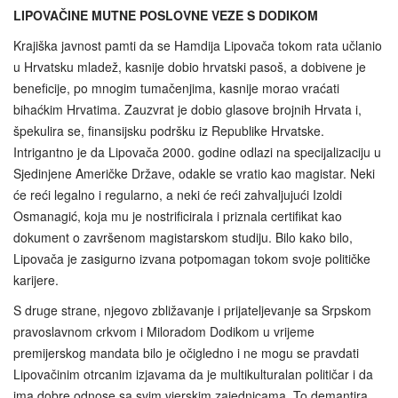
LIPOVAČINE MUTNE POSLOVNE VEZE S DODIKOM
Krajiška javnost pamti da se Hamdija Lipovača tokom rata učlanio
u Hrvatsku mladež, kasnije dobio hrvatski pasoš, a dobivene je
beneficije, po mnogim tumačenjima, kasnije morao vraćati
bihaćkim Hrvatima. Zauzvrat je dobio glasove brojnih Hrvata i,
špekulira se, finansijsku podršku iz Republike Hrvatske.
Intrigantno je da Lipovača 2000. godine odlazi na specijalizaciju u
Sjedinjene Američke Države, odakle se vratio kao magistar. Neki
će reći legalno i regularno, a neki će reći zahvaljujući Izoldi
Osmanagić, koja mu je nostrificirala i priznala certifikat kao
dokument o završenom magistarskom studiju. Bilo kako bilo,
Lipovača je zasigurno izvana potpomagan tokom svoje političke
karijere.
S druge strane, njegovo zbližavanje i prijateljevanje sa Srpskom
pravoslavnom crkvom i Miloradom Dodikom u vrijeme
premijerskog mandata bilo je očigledno i ne mogu se pravdati
Lipovačinim otrcanim izjavama da je multikulturalan političar i da
ima dobre odnose sa svim vjerskim zajednicama. To demantira