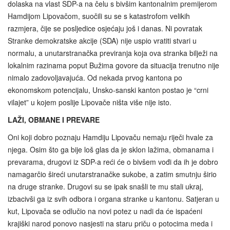
dolaska na vlast SDP-a na čelu s bivšim kantonalnim premijerom
Hamdijom Lipovačom, suočili su se s katastrofom velikih
razmjera, čije se posljedice osjećaju još i danas. Ni povratak
Stranke demokratske akcije (SDA) nije uspio vratiti stvari u
normalu, a unutarstranačka previranja koja ova stranka bilježi na
lokalnim razinama poput Bužima govore da situacija trenutno nije
nimalo zadovoljavajuća. Od nekada prvog kantona po
ekonomskom potencijalu, Unsko-sanski kanton postao je “crni
vilajet” u kojem poslije Lipovače ništa više nije isto.
LAŽI, OBMANE I PREVARE
Oni koji dobro poznaju Hamdiju Lipovaču nemaju riječi hvale za
njega. Osim što ga bije loš glas da je sklon lažima, obmanama i
prevarama, drugovi iz SDP-a reći će o bivšem vođi da ih je dobro
namagarčio šireći unutarstranačke sukobe, a zatim smutnju širio
na druge stranke. Drugovi su se ipak snašli te mu stali ukraj,
izbacivši ga iz svih odbora i organa stranke u kantonu. Satjeran u
kut, Lipovača se odlučio na novi potez u nadi da će ispaćeni
krajiški narod ponovo nasjesti na staru priču o potocima meda i