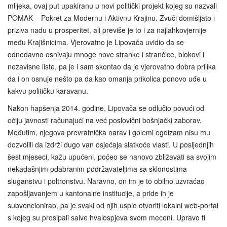
mlijeka, ovaj put upakiranu u novi politički projekt kojeg su nazvali
POMAK – Pokret za Modernu i Aktivnu Krajinu. Zvuči domišljato i
priziva nadu u prosperitet, ali previše je to i za najlahkovjernije
među Krajišnicima. Vjerovatno je Lipovača uvidio da se
odnedavno osnivaju mnoge nove stranke i strančice, blokovi i
nezavisne liste, pa je i sam skontao da je vjerovatno dobra prilika
da i on osnuje nešto pa da kao omanja prikolica ponovo uđe u
kakvu političku karavanu.
Nakon hapšenja 2014. godine, Lipovača se odlučio povući od
očiju javnosti računajući na već poslovični bošnjački zaborav.
Međutim, njegova prevratnička narav i golemi egoizam nisu mu
dozvolili da izdrži dugo van osjećaja slatkoće vlasti. U posljednjih
šest mjeseci, kažu upućeni, počeo se nanovo zbližavati sa svojim
nekadašnjim odabranim podržavateljima sa sklonostima
sluganstvu i poltronstvu. Naravno, on im je to obilno uzvraćao
zapošljavanjem u kantonalne institucije, a pride ih je
subvencionirao, pa je svaki od njih uspio otvoriti lokalni web-portal
s kojeg su prosipali salve hvalospjeva svom meceni. Upravo ti