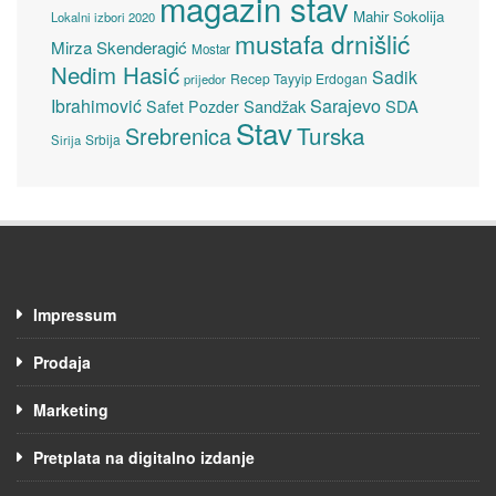
magazin stav
Mahir Sokolija
Lokalni izbori 2020
mustafa drnišlić
Mirza Skenderagić
Mostar
Nedim Hasić
Sadik
Recep Tayyip Erdogan
prijedor
Sarajevo
Ibrahimović
Sandžak
SDA
Safet Pozder
Stav
Turska
Srebrenica
Srbija
Sirija
Impressum
Prodaja
Marketing
Pretplata na digitalno izdanje