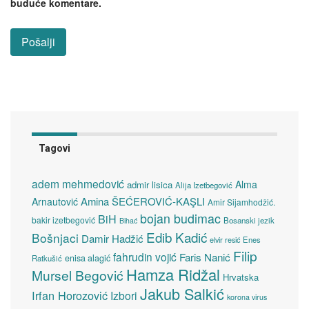
buduće komentare.
Tagovi
adem mehmedović
Alma
admir lisica
Alija Izetbegović
Amina ŠEĆEROVIĆ-KAŞLI
Arnautović
Amir Sijamhodžić.
bojan budimac
BiH
bakir izetbegović
Bosanski jezik
Bihać
Edib Kadić
Bošnjaci
Damir Hadžić
elvir resić
Enes
Filip
fahrudin vojić
Faris Nanić
enisa alagić
Ratkušić
Hamza Ridžal
Mursel Begović
Hrvatska
Jakub Salkić
Irfan Horozović
Izbori
korona virus