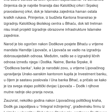
činjenica da je najviše finansija dao Katoličkoj crkvi i Srpskoj
pravoslavnoj crkvi, dok je Islamska zajednica haman ostala
kratkih rukava. Primjerice, iz budžeta Kantona finansirao je
izgradnju Katoličkog školskog centra u Bihaću, dok isti tretman
nisu imali projekti izgradnje obrazovne infrastrukture Islamske
zajednice.
Narod je bio ogorčen nakon Dodikove posjete Bihaću u vrijeme
mandata Hamdije Lipovače, a Lipovača se vadio na izgradnju
dobrosusjedskih odnosa. Međutim, radilo se o izgradnji ličnih
odnosa između njega i Dodika. Naime, Banka Srpske, ili
“Dodikova banka”, kako je narodski zovu, u vrijeme Lipovačinog
upravljanja Unsko-sanskim kantonom kupila je Investment banku,
u čijem je sastavu poslovala i Una banka Bihać, a pričalo se kako
je iza svega stajao politički dvojac Lipovača – Dodik i njihove
mutne radnje oko pranja novca.
Zauzvrat, nekoliko godina nakon Lipovačinog političkog kraha,
Dodik ga zapošljava u “Integral inžinjering”, građevinsku firmu iz