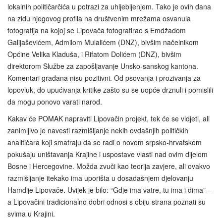
lokalnih političarčića u potrazi za uhljebljenjem. Tako je ovih dana
na zidu njegovog profila na društvenim mrežama osvanula
fotografija na kojoj se Lipovača fotografirao s Emdžadom
Galijaševićem, Admilom Mulalićem (DNZ), bivšim načelnikom
Općine Velika Kladuša, i Rifatom Dolićem (DNZ), bivšim
direktorom Službe za zapošljavanje Unsko-sanskog kantona.
Komentari građana nisu pozitivni. Od psovanja i prozivanja za
lopovluk, do upućivanja kritike zašto su se uopće drznuli i pomislili
da mogu ponovo varati narod.
Kakav će POMAK napraviti Lipovačin projekt, tek će se vidjeti, ali
zanimljivo je navesti razmišljanje nekih ovdašnjih političkih
analitičara koji smatraju da se radi o novom srpsko‑hrvatskom
pokušaju uništavanja Krajine i uspostave vlasti nad ovim dijelom
Bosne i Hercegovine. Možda zvuči kao teorija zavjere, ali ovakvo
razmišljanje itekako ima uporišta u dosadašnjem djelovanju
Hamdije Lipovače. Uvijek je bilo: “Gdje ima vatre, tu ima i dima” –
a Lipovačini tradicionalno dobri odnosi s obiju strana poznati su
svima u Krajini.