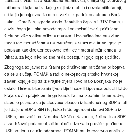
Laktaša u vlasništvu Slobodana Stankovića, omiljenog Dodikovog
milionera i tajkuna iza kojeg stoji niz mutnih i nezakonitih radnji,
od kojih je najpoznatija ona u vezi s izgradnjom autoputa Banja
Luka – Gradiška, zgrade Vlade Republike Srpske i RTV Doma, u
okviru čega je, kako navode srpski nezavisni izvori, pričinjena
šteta od više stotina miliona maraka. Lipovačino ime nalazi se
među top menadžerima na zvaničnoj stranici ove firme, gdje je
potpisan kao direktor poslovne jedinice “Integral inžinjeringa” u
Bihaću, za koje niko ne zna ni da postoji, ni gdje joj je sjedište.
Zbog toga se javnost u Krajini po društvenim mrežama pribojava
da se u slučaju POMAK-a radi o nekoj novoj srpsko-hrvatskoj
zavjeri kojoj je cilj da iz Krajine otjera i ovo malo Bošnjaka što je
ostalo. Helem, biće zanimljivo vidjeti hoće li Lipovača odlučiti ići do
kraja s ovim projektom te ga kandidirati na izbornim listama. Jer,
slabo je poznato da je Lipovača izbačen iz kantonalnog SDP-a, ali
je i dalje u SDP-u BiH i to, kako tvrde ogorčeni članovi SDP-a iz
USK-a, pod zaštitom Nermina Nikšića. Navodno, želi na listu SDP-
a za državni parlament, ali to bi očito izazvalo previše gorčine u
USK kantonu pa nije odobreno. POMAK mu je rezervna opcija, a