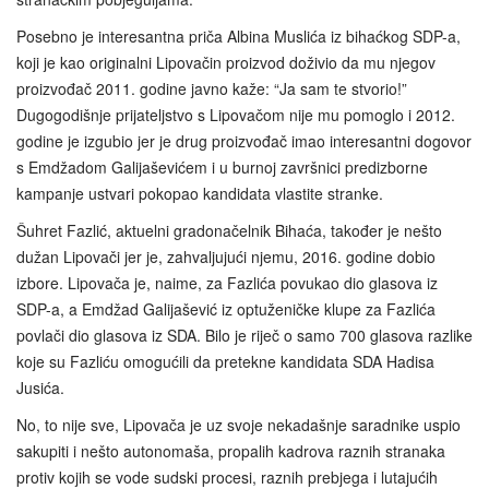
Posebno je interesantna priča Albina Muslića iz bihaćkog SDP-a,
koji je kao originalni Lipovačin proizvod doživio da mu njegov
proizvođač 2011. godine javno kaže: “Ja sam te stvorio!”
Dugogodišnje prijateljstvo s Lipovačom nije mu pomoglo i 2012.
godine je izgubio jer je drug proizvođač imao interesantni dogovor
s Emdžadom Galijaševićem i u burnoj završnici predizborne
kampanje ustvari pokopao kandidata vlastite stranke.
Šuhret Fazlić, aktuelni gradonačelnik Bihaća, također je nešto
dužan Lipovači jer je, zahvaljujući njemu, 2016. godine dobio
izbore. Lipovača je, naime, za Fazlića povukao dio glasova iz
SDP-a, a Emdžad Galijašević iz optuženičke klupe za Fazlića
povlači dio glasova iz SDA. Bilo je riječ o samo 700 glasova razlike
koje su Fazliću omogućili da pretekne kandidata SDA Hadisa
Jusića.
No, to nije sve, Lipovača je uz svoje nekadašnje saradnike uspio
sakupiti i nešto autonomaša, propalih kadrova raznih stranaka
protiv kojih se vode sudski procesi, raznih prebjega i lutajućih