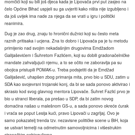
momčići koji su bili još djeca kada je Lipovača prvi put zasjeo na
čelo Općine Bihać uspjeli su ga uvjeriti kako ništa nije izgubljeno i
da još uvijek ima nade za njega da se vrati u igru i politički
reanimira.
Dug je zao drug, znaju to hronični dužnici koji su često meta
raznih pritisaka i ucjena. Zna to dobro i Lipovača pa je tu metodu
primijenio nad svojim nekadašnjim drugovima Emdžadom
Galijaševićem i Šuhretom Fazlićem, koji su dobili gradonačelničke
mandate zahvaljujući njemu, a to se očito ne zaboravlja pa su
obojica pristupili POMAK-u. Treba podsjetiti da je Emdžad
Galijašević, uhapšen zbog primanja mita, prvo bio u SDU, zatim u
SDA kao svojevrsni trojanski konj, da bi se sada ponovo aktivirao i
skrasio kod svog glavnog mentora Lipovače. Šuhret Fazlić prvo je
bio u stranci liberala, pa prešao u SDP, da bi zatim novog
domaćina našao u malešnom GS-u, a sada ponovo okreće ćurak
i vraća se poput Lesija kući, pravo Lipovači u zagrljaj. Ovo je
samo pokazatelj trenda tzv. nezavisne političke scene u BiH, koja
se ustvari temelji na odmetnutim samovoljnicima i višestrukim
stranačkim pobjeguljama.