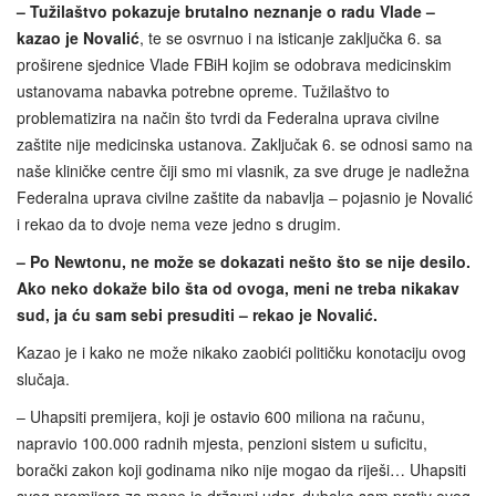
– Tužilaštvo pokazuje brutalno neznanje o radu Vlade –
kazao je Novalić
, te se osvrnuo i na isticanje zaključka 6. sa
proširene sjednice Vlade FBiH kojim se odobrava medicinskim
ustanovama nabavka potrebne opreme. Tužilaštvo to
problematizira na način što tvrdi da Federalna uprava civilne
zaštite nije medicinska ustanova. Zaključak 6. se odnosi samo na
naše kliničke centre čiji smo mi vlasnik, za sve druge je nadležna
Federalna uprava civilne zaštite da nabavlja – pojasnio je Novalić
i rekao da to dvoje nema veze jedno s drugim.
– Po Newtonu, ne može se dokazati nešto što se nije desilo.
Ako neko dokaže bilo šta od ovoga, meni ne treba nikakav
sud, ja ću sam sebi presuditi – rekao je Novalić.
Kazao je i kako ne može nikako zaobići političku konotaciju ovog
slučaja.
– Uhapsiti premijera, koji je ostavio 600 miliona na računu,
napravio 100.000 radnih mjesta, penzioni sistem u suficitu,
borački zakon koji godinama niko nije mogao da riješi… Uhapsiti