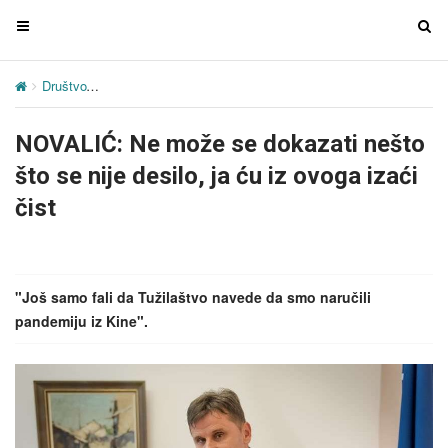
T
T
o
o
g
g
Društvo
NOVALIĆ: Ne može se dokazati nešto što se nije desilo, ja ć
g
g
l
l
NOVALIĆ: Ne može se dokazati nešto
e
e
n
n
što se nije desilo, ja ću iz ovoga izaći
a
a
čist
v
v
i
i
g
g
a
a
"Još samo fali da Tužilaštvo navede da smo naručili
t
t
pandemiju iz Kine".
i
i
o
o
n
n