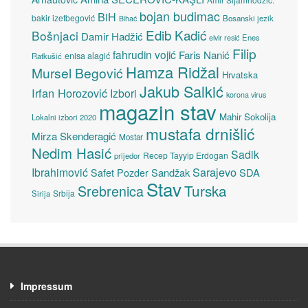
bojan budimac
BiH
bakir izetbegović
Bosanski jezik
Bihać
Edib Kadić
Bošnjaci
Damir Hadžić
elvir resić
Enes
Filip
fahrudin vojić
Faris Nanić
enisa alagić
Ratkušić
Hamza Ridžal
Mursel Begović
Hrvatska
Jakub Salkić
Irfan Horozović
Izbori
korona virus
magazin stav
Mahir Sokolija
Lokalni izbori 2020
mustafa drnišlić
Mirza Skenderagić
Mostar
Nedim Hasić
Sadik
Recep Tayyip Erdogan
prijedor
Sarajevo
Ibrahimović
Sandžak
SDA
Safet Pozder
Stav
Turska
Srebrenica
Srbija
Sirija
Impressum