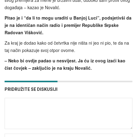
svog premijera za mene je državni udar, duboko sam protiv ovog
događaja – kazao je Novalić.
Pitao je i “da li to mogu uraditi u Banjoj Luci”, podsjetivši da
je na identičan način radio i premijer Republike Srpske
Radovan Višković.
Za kraj je dodao kako od četvrtka nije ništa ni jeo ni pio, te da na
taj način pokazuje svoj otpor ovome.
– Neko bi ovdje padao u nesvijest. Ja ću iz ovog izaći kao
čist čovjek – zaključio je na kraju Novalić.
PRIDRUŽITE SE DISKUSIJI