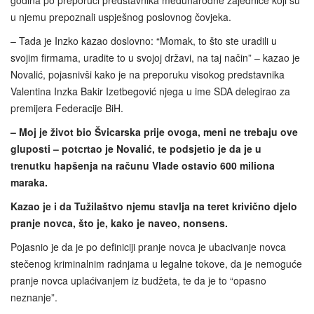
godina po preporuci predstavnika međunarodne zajednice koji su
u njemu prepoznali uspješnog poslovnog čovjeka.
– Tada je Inzko kazao doslovno: “Momak, to što ste uradili u
svojim firmama, uradite to u svojoj državi, na taj način” – kazao je
Novalić, pojasnivši kako je na preporuku visokog predstavnika
Valentina Inzka Bakir Izetbegović njega u ime SDA delegirao za
premijera Federacije BiH.
– Moj je život bio Švicarska prije ovoga, meni ne trebaju ove
gluposti – potcrtao je Novalić, te podsjetio je da je u
trenutku hapšenja na računu Vlade ostavio 600 miliona
maraka.
Kazao je i da Tužilaštvo njemu stavlja na teret krivično djelo
pranje novca, što je, kako je naveo, nonsens.
Pojasnio je da je po definiciji pranje novca je ubacivanje novca
stečenog kriminalnim radnjama u legalne tokove, da je nemoguće
pranje novca uplaćivanjem iz budžeta, te da je to “opasno
neznanje”.