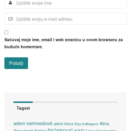
Sačuvaj moje ime, email i web stranicu u ovom browseru za
buduće komentare.
Tagovi
adem mehmedović
Alma
admir lisica
Alija Izetbegović
Amina ŠEĆEROVIĆ-KAŞLI
Arnautović
Amir Sijamhodžić.