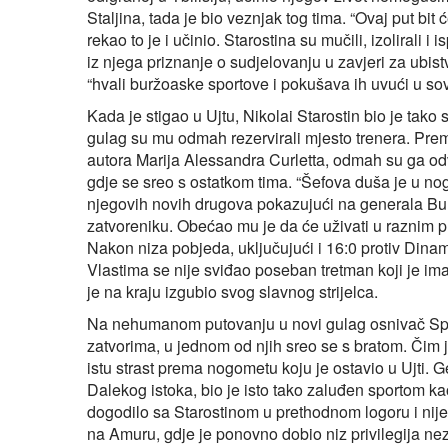
Staljina, tada je bio veznjak tog tima. “Ovaj put bit
rekao to je i učinio. Starostina su mučili, izolirali 
iz njega priznanje o sudjelovanju u zavjeri za ubistv
“hvali buržoaske sportove i pokušava ih uvući u sov
Kada je stigao u Ujtu, Nikolai Starostin bio je tako
gulag su mu odmah rezervirali mjesto trenera. Pre
autora Marija Alessandra Curletta, odmah su ga od
gdje se sreo s ostatkom tima. “Šefova duša je u n
njegovih novih drugova pokazujući na generala Bur
zatvoreniku. Obećao mu je da će uživati u raznim pr
Nakon niza pobjeda, uključujući i 16:0 protiv Dina
Vlastima se nije sviđao poseban tretman koji je ima
je na kraju izgubio svog slavnog strijelca.
Na nehumanom putovanju u novi gulag osnivač Spar
zatvorima, u jednom od njih sreo se s bratom. Čim j
istu strast prema nogometu koju je ostavio u Ujti. G
Dalekog istoka, bio je isto tako zaluđen sportom ka
dogodilo sa Starostinom u prethodnom logoru i nije 
na Amuru, gdje je ponovno dobio niz privilegija nez