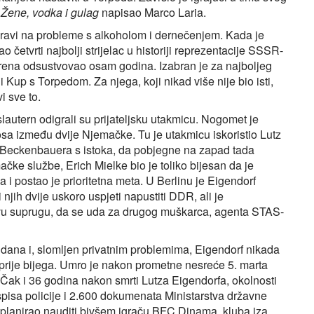
i
Žene, vodka i gulag
napisao Marco Laria.
avi na probleme s alkoholom i dernečenjem. Kada je
o četvrti najbolji strijelac u historiji reprezentacije SSSR-
erena odsustvovao osam godina. Izabran je za najboljeg
i Kup s Torpedom. Za njega, koji nikad više nije bio isti,
i sve to.
autern odigrali su prijateljsku utakmicu. Nogomet je
osa između dvije Njemačke. Tu je utakmicu iskoristio Lutz
k Beckenbauera s istoka, da pobjegne na zapad tada
ačke službe, Erich Mielke bio je toliko bijesan da je
 i postao je prioritetna meta. U Berlinu je Eigendorf
njih dvije uskoro uspjeti napustiti DDR, ali je
govu suprugu, da se uda za drugog muškarca, agenta STAS-
dana i, slomljen privatnim problemima, Eigendorf nikada
bio prije bijega. Umro je nakon prometne nesreće 5. marta
 Čak i 36 godina nakon smrti Lutza Eigendorfa, okolnosti
pisa policije i 2.600 dokumenata Ministarstva državne
i planirao nauditi bivšem igraču BFC Dinama, kluba iza