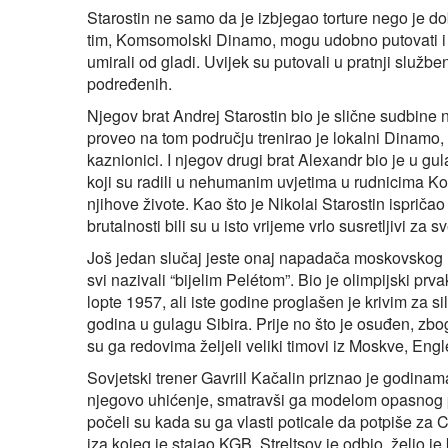
Starostin ne samo da je izbjegao torture nego je d
tim, Komsomolski Dinamo, mogu udobno putovati i igr
umirali od gladi. Uvijek su putovali u pratnji službe
podređenih.
Njegov brat Andrej Starostin bio je slične sudbine
proveo na tom području trenirao je lokalni Dinamo, tim
kaznionici. I njegov drugi brat Alexandr bio je u gu
koji su radili u nehumanim uvjetima u rudnicima K
njihove živote. Kao što je Nikolai Starostin ispriča
brutalnosti bili su u isto vrijeme vrlo susretljivi za 
Još jedan slučaj jeste onaj napadača moskovskog
svi nazivali “bijelim Pelétom”. Bio je olimpijski pr
lopte 1957, ali iste godine proglašen je krivim za 
godina u gulagu Sibira. Prije no što je osuđen, zbog
su ga redovima željeli veliki timovi iz Moskve, Eng
Sovjetski trener Gavriil Kačalin priznao je godinam
njegovo uhićenje, smatravši ga modelom opasnog p
počeli su kada su ga vlasti poticale da potpiše za C
iza kojeg je stajao KGB. Streltsov je odbio, želio je