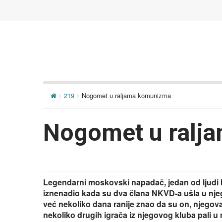
219
Nogomet u raljama komunizma
Nogomet u ralj
Legendarni moskovski napadač, jedan od ljudi ko
iznenadio kada su dva člana NKVD-a ušla u nje
već nekoliko dana ranije znao da su on, njegova t
nekoliko drugih igrača iz njegovog kluba pali u ne