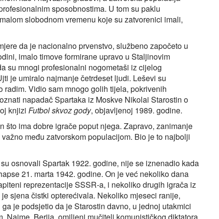
m profesionalnim sposobnostima. U tom su paklu
e malom slobodnom vremenu koje su zatvorenici imali,
 mjere da je nacionalno prvenstvo, službeno započeto u
godini, imalo timove formirane upravo u Staljinovim
da su mnogi profesionalni nogometaši iz cijelog
ti je umiralo najmanje četrdeset ljudi. Leševi su
 radim. Vidio sam mnogo golih tijela, pokrivenih
e poznati napadač Spartaka iz Moskve Nikolai Starostin o
oj knjizi
Futbol skvoz gody
, objavljenoj 1989. godine.
n što ima dobre igrače poput njega. Zapravo, zanimanje
a važno među zatvorskom populacijom. Bio je to najbolji
 su osnovali Spartak 1922. godine, nije se iznenadio kada
apse 21. marta 1942. godine. On je već nekoliko dana
 kapiteni reprezentacije SSSR-a, i nekoliko drugih igrača iz
 je sjena čistki opterećivala. Nekoliko mjeseci ranije,
 ga je podsjetio da je Starostin davno, u jednoj utakmici
m. Naime, Berija, omiljeni mučitelj komunističkog diktatora