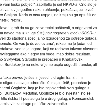
 će vam teško pobjeći”, zaprijetio je šef NKVD-a. Ono što je
i ispitivali dvije godine nakon uhićenja, pokušavajući izvući
o Staljina. Kada to nisu uspjeli, na kraju su ga optužili da
jetski režim”.
 slavan igrač da su ga zatvorenici poštovali, a odgovorni za
ma navodima iz knjige
Staljinov nogomet i moć u SSSR-u
veli do stadiona specijalno izgrađenog za potrebe gulaga,
ogometu. On vas je doveo ovamo”, rekao mu je jedan od
dakova, voditelja logora, koji se radovao takvom slavnom
ivilegijama ​ako njegov tim bude imao dobre rezultate.
mo Syktyvkar, Starostin je prebačen u Khabarovsk.
o. Burdakov je na neko vrijeme uspio odgoditi transfer, ali
taka proveo je šest mjeseci u drugim tranzitnim
e stigao na svoje odredište, 9. maja 1945, pronašao je
eneral Goglidze, koji je bio zapovjednik svih gulaga s
o i Burdakov. Međutim, Goglidze je bio svjestan što se
htio riskirati i poslao ga je u drugi gulag, u Komsomolsk
amislivih za druge političke zatvorenike.