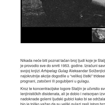
Nikada neće biti poznat tačan broj ljudi koje je Stal
je provodio sve do smrti 1953. godine. Izračuni sav
svojoj knjizi
Arhipelag Gulag
Aleksandar Solženjici
najokrutnije akcije dogodile u “velikoj čistki” trides
prognani, zatočeni ili pogubljeni u gulagu.
Kroz te koncentracijske logore Staljin je učvrstio svo
lenjinističkih disidenata, ali je dobio i neiscrpan i
nadoknade golemi ljudski gubici kako bi se održala
bio je toliko važan da su veliki gulazi rasli istom b