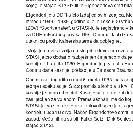
kojeg je stajao STASI? Ili je Eigendorfova smrt b
Eigendorf je u DDR-u bio izdajica svih izdajica. Me
između 1949. i 1989. godine bilo je i oko 600 vrhu
(ZOV) “Sportverräter”, u STASI-ju je registrirano v
za DDR rekordnog prvaka BFC Dinamo, klub iza kojeg 
utakmicu protiv Kaiserslauterna da pobjegne.
“Moja je najveća želja da što prije dovedem svoju p
STASI je bio dodatno razbješnjen činjenicom da je
kasnije, 11. aprila 1980. Eigendorf je prvi put u Bu
Godinu dana kasnije, prešao je u Eintracht Brauns
Ono što se dogodilo u noći 5. marta 1983. na kišnoj
teorije i spekulacije. S 2,2 promila alkohola u krv
kasnije je umro u bolnici. Kasnije su pronađeni dok
zaslijepljen za volanom. Prema saznanjima do kojih
STASI-ja, vozilo u kojem su putovali specijalni agen
kontrolu i udari u drvo. Nakon Eigendorfove smrti,
zapad. Među njima su bili Falko Götz i Dirk Schlege
stajao STASI.