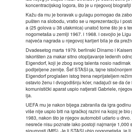
koncentracijskog logora, što je u njegovoj biografij
Kažu da mu je boravak u gulagu pomogao da zabor
pušten na slobodu, vratio se u reprezentaciju i posta
a (25 golova u 38 utakmica) unatoč tome što je s t
nogometaša u zemlji 1967. i 1968. i osvojio je Ligu 
najveća nagrada u njegovoj karijeri bila je da preživ
Dvadesetog marta 1979. berlinski Dinamo i Kaisersl
iskorišten za makar sitno otopljavanje ledenih odn
Eigendorf, koji je zbog svog talenta nosio nadima
podijeljene zemlje. Šef STASI-ja, tajne istočnonjem
Eigendorf proglašen istog trena neprijateljem režima
ostavio ženu i dvogodišnju kćer, nadajući se da će i 
komunistički aparat uspio natjerati Gabriele, nje
ija.
UEFA mu je nakon bijega zabranila da igra godinu 
više nije uspio biti na igračkoj razini na kojoj je 
1983, nakon što je njegov automobil udario u drvo.
nesreće nisu poznate iako postoji najmanje 1,000 s
sigurnosti (MfS). Je li STASI ubio nogometaša, je l