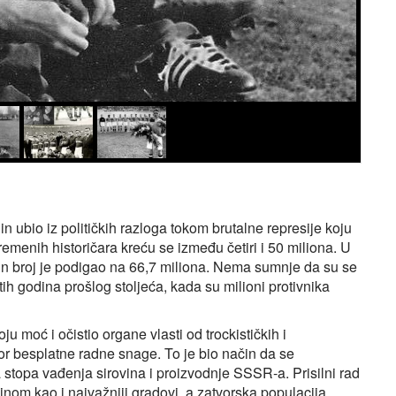
jin ubio iz političkih razloga tokom brutalne represije koju
remenih historičara kreću se između četiri i 50 miliona. U
n broj je podigao na 66,7 miliona. Nema sumnje da su se
etih godina prošlog stoljeća, kada su milioni protivnika
ju moć i očistio organe vlasti od trockističkih i
zvor besplatne radne snage. To je bio način da se
 stopa vađenja sirovina i proizvodnje SSSR‑a. Prisilni rad
rzinom kao i najvažniji gradovi, a zatvorska populacija