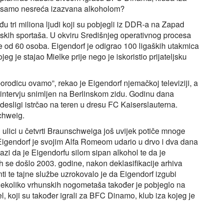
ila samo nesreća izazvana alkoholom?
đu tri miliona ljudi koji su pobjegli iz DDR-a na Zapad
nskih sportaša. U okviru Središnjeg operativnog procesa
iše od 60 osoba. Eigendorf je odigrao 100 ligaških utakmica
je stajao Mielke prije nego je iskoristio prijateljsku
orodicu ovamo”, rekao je Eigendorf njemačkoj televiziji, a
 intervju snimljen na Berlinskom zidu. Godinu dana
ndesligi istrčao na teren u dresu FC Kaiserslauterna.
chweig.
 ulici u četvrti Braunschweiga još uvijek potiče mnoge
i, Eigendorf je svojim Alfa Romeom udario u drvo i dva dana
azi da je Eigendorfu silom sipan alkohol te da je
 se došlo 2003. godine, nakon deklasifikacije arhiva
ti te tajne službe uzrokovalo je da Eigendorf izgubi
 nekoliko vrhunskih nogometaša također je pobjeglo na
l, koji su također igrali za BFC Dinamo, klub iza kojeg je