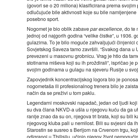
(govori se o 20 miliona) klasificirana prema svoji
odlučujuće bile aktivnosti koje su bile namijenjen
posebno sport.
Nogomet je bio oblik zabave
par excellence
, do te
jednoj od najgorih godina “velike čistke”, u 1936. 
gulazima. To je bilo moguće zahvaljujući činjenici 
Sovjetskog Saveza tamo završili. “Svakog dana u Uj
prevezeni u masovnu grobnicu. Vrag je htio da tamo
stotinama miševa koji su ih proždirali”, ispričao j
svojim godinama u gulagu na sjeveru Rusije u svoj
Zapovjednik koncentracijskog logora bio je ponosa
nogometaša ili profesionalnog trenera bilo je zaist
način da se preživi u tom paklu.
Legendarni moskovski napadač, jedan od ljudi koji
su dva člana NKVD-a ušla u njegovu kuću da ga uh
ranije znao da su on, njegova tri brata, koji su bili
njegovog kluba pali u nemilost. Bili su svjesni da ih
Starostin se susreo s Berijom na Crvenom trgu, koji
odigranoj u Tbilisiju, učinio njegov život nemogući