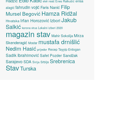
Edib Kadić
Hadžić
enisa
elvir resić
Enes Ratkušić
Filip
fahrudin vojić
Faris Nanić
alagić
Hamza Ridžal
Mursel Begović
Jakub
Irfan Horozović
Izbori
Hrvatska
Salkić
Lokalni izbori 2020
korona virus
magazin stav
Mirza
Mahir Sokolija
mustafa drnišlić
Skenderagić
Mostar
Nedim Hasić
Recep Tayyip Erdogan
prijedor
Sadik Ibrahimović
Sandžak
Safet Pozder
Srebrenica
Sarajevo
SDA
Srbija
Sirija
Stav
Turska