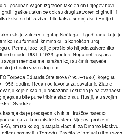
obio i poseban vagon izgrađen tako da on i njegov novi
ati ligaške utakmice dok su drugi zatvorenici ginuli ili
nika kako ne bi izazivali bilo kakvu sumnju kod Berije i
 nakon što je zatočen u gulag Norilaga. U godinama koje je
 koji su formirali kriminalci i alkoholičari u toj
lagu u Permu, kroz koji je prošlo sto hiljada zatvorenika
olime između 1931. i 1933. godine. Nogomet je spasio
o u svojim memoarima, stražari koji su činili najveće
sve što je imalo veze s loptom.
 FC Torpeda Eduarda Streltsova (1937–1990), kojeg su
vak 1956. godine i jedan od favorita za osvajanje Zlatne
silovanje koje nikad nije dokazano i osuđen je na dvanaest
 njega su bile pune tribine stadiona u Rusiji, a u svojim
leske i Švedske.
a kasnije da je predsjednik Nikita Hruščov naredio
onašanja za komunistički sistem. Njegovi problemi
SKA, tim iza kojeg je stajala vlast, ili za Dinamo Moskvu,
 karijeru nastaviti u Torpedu. Završio je igrajući u timu svog