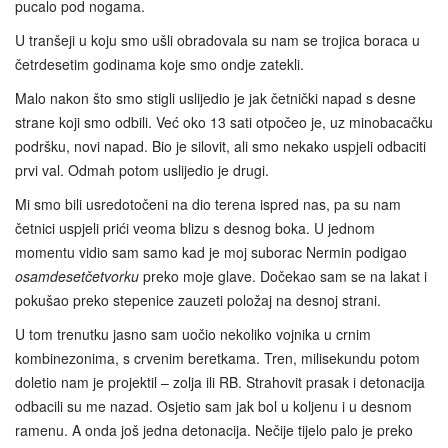
pucalo pod nogama.
U tranšeji u koju smo ušli obradovala su nam se trojica boraca u
četrdesetim godinama koje smo ondje zatekli.
Malo nakon što smo stigli uslijedio je jak četnički napad s desne
strane koji smo odbili. Već oko 13 sati otpočeo je, uz minobacačku
podršku, novi napad. Bio je silovit, ali smo nekako uspjeli odbaciti
prvi val. Odmah potom uslijedio je drugi.
Mi smo bili usredotočeni na dio terena ispred nas, pa su nam
četnici uspjeli prići veoma blizu s desnog boka. U jednom
momentu vidio sam samo kad je moj suborac Nermin podigao
osamdesetčetvorku
preko moje glave. Dočekao sam se na lakat i
pokušao preko stepenice zauzeti položaj na desnoj strani.
U tom trenutku jasno sam uočio nekoliko vojnika u crnim
kombinezonima, s crvenim beretkama. Tren, milisekundu potom
doletio nam je projektil – zolja ili RB. Strahovit prasak i detonacija
odbacili su me nazad. Osjetio sam jak bol u koljenu i u desnom
ramenu. A onda još jedna detonacija. Nečije tijelo palo je preko