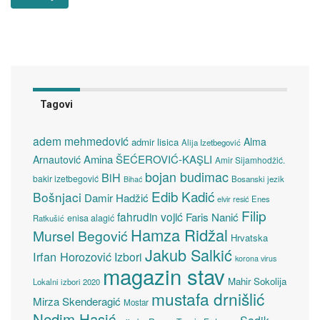
Tagovi
adem mehmedović
Alma
admir lisica
Alija Izetbegović
Amina ŠEĆEROVIĆ-KAŞLI
Arnautović
Amir Sijamhodžić.
bojan budimac
BiH
bakir izetbegović
Bosanski jezik
Bihać
Edib Kadić
Bošnjaci
Damir Hadžić
elvir resić
Enes
Filip
fahrudin vojić
Faris Nanić
enisa alagić
Ratkušić
Hamza Ridžal
Mursel Begović
Hrvatska
Jakub Salkić
Irfan Horozović
Izbori
korona virus
magazin stav
Mahir Sokolija
Lokalni izbori 2020
mustafa drnišlić
Mirza Skenderagić
Mostar
Nedim Hasić