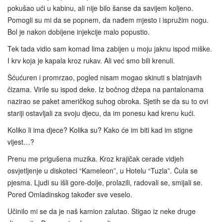
pokušao ući u kabinu, ali nije bilo šanse da savijem koljeno.
Pomogli su mi da se popnem, da nađem mjesto i ispružim nogu.
Bol je nakon dobijene injekcije malo popustio.
Tek tada vidio sam komad lima zabijen u moju jaknu ispod miške.
I krv koja je kapala kroz rukav. Ali već smo bili krenuli.
Šćućuren i promrzao, pogled nisam mogao skinuti s blatnjavih
čizama. Virile su ispod deke. Iz bočnog džepa na pantalonama
nazirao se paket američkog suhog obroka. Sjetih se da su to ovi
stariji ostavljali za svoju djecu, da im ponesu kad krenu kući.
Koliko li ima djece? Kolika su? Kako će im biti kad im stigne
vijest…?
Prenu me prigušena muzika. Kroz krajičak cerade vidjeh
osvjetljenje u diskoteci “Kameleon”, u Hotelu “Tuzla”. Čula se
pjesma. Ljudi su išli gore-dolje, prolazili, radovali se, smijali se.
Pored Omladinskog također sve veselo.
Učinilo mi se da je naš kamion zalutao. Stigao iz neke druge