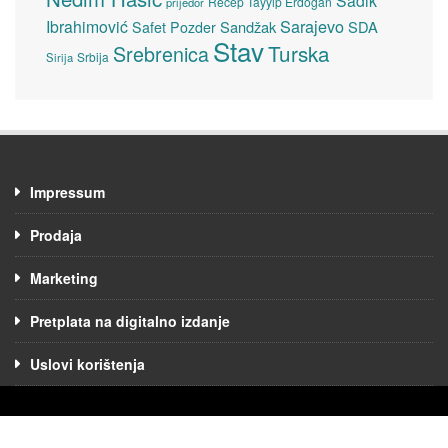
Sadik
Recep Tayyip Erdogan
prijedor
Sarajevo
Ibrahimović
Sandžak
SDA
Safet Pozder
Stav
Turska
Srebrenica
Srbija
Sirija
Impressum
Prodaja
Marketing
Pretplata na digitalno izdanje
Uslovi korištenja