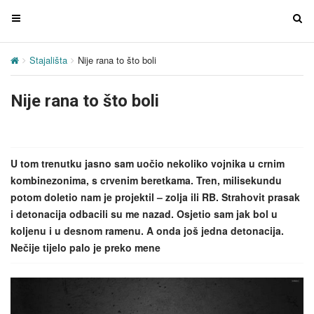
T
T
o
o
g
g
Stajališta
Nije rana to što boli
g
g
l
l
Nije rana to što boli
e
e
n
n
a
a
v
v
U tom trenutku jasno sam uočio nekoliko vojnika u crnim
i
i
kombinezonima, s crvenim beretkama. Tren, milisekundu
g
g
potom doletio nam je projektil – zolja ili RB. Strahovit prasak
a
a
i detonacija odbacili su me nazad. Osjetio sam jak bol u
t
t
koljenu i u desnom ramenu. A onda još jedna detonacija.
i
i
Nečije tijelo palo je preko mene
o
o
n
n