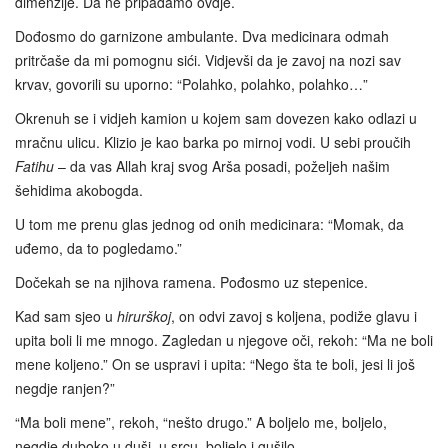
dimenzije. Da ne pripadamo ovdje.
Dođosmo do garnizone ambulante. Dva medicinara odmah
pritrčaše da mi pomognu sići. Vidjevši da je zavoj na nozi sav
krvav, govorili su uporno: “Polahko, polahko, polahko…”
Okrenuh se i vidjeh kamion u kojem sam dovezen kako odlazi u
mračnu ulicu. Klizio je kao barka po mirnoj vodi. U sebi proučih
Fatihu
– da vas Allah kraj svog Arša posadi, poželjeh našim
šehidima akobogda.
U tom me prenu glas jednog od onih medicinara: “Momak, da
uđemo, da to pogledamo.”
Dočekah se na njihova ramena. Pođosmo uz stepenice.
Kad sam sjeo u
hirurškoj
, on odvi zavoj s koljena, podiže glavu i
upita boli li me mnogo. Zagledan u njegove oči, rekoh: “Ma ne boli
mene koljeno.” On se uspravi i upita: “Nego šta te boli, jesi li još
negdje ranjen?”
“Ma boli mene”, rekoh, “nešto drugo.” A boljelo me, boljelo,
negdje duboko u duši, u srcu, boljelo i gušilo…