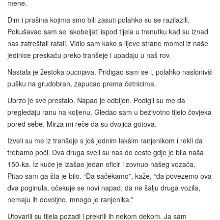
mene.
Dim i prašina kojima smo bili zasuti polahko su se razilazili.
Pokušavao sam se iskobeljati ispod tijela u trenutku kad su iznad
nas zatreštali rafali. Vidio sam kako s lijeve strane momci iz naše
jedinice preskaču preko tranšeje i upadaju u naš rov.
Nastala je žestoka pucnjava. Pridigao sam se i, polahko naslonivši
pušku na grudobran, zapucao prema četnicima.
Ubrzo je sve prestalo. Napad je odbijen. Podigli su me da
pregledaju ranu na koljenu. Gledao sam u beživotno tijelo čovjeka
pored sebe. Mirza mi reče da su dvojica gotova.
Izveli su me iz tranšeje s još jednim lakšim ranjenikom i rekli da
trebamo poći. Dva druga sveli su nas do ceste gdje je bila naša
150-ka. Iz kuće je izašao jedan oficir i zovnuo našeg vozača.
Pitao sam ga šta je bilo. “Da sačekamo”, kaže, “da povezemo ova
dva poginula, očekuje se novi napad, da ne šalju druga vozila,
nemaju ih dovoljno, mnogo je ranjenika.”
Utovarili su tijela pozadi i prekrili ih nekom dekom. Ja sam