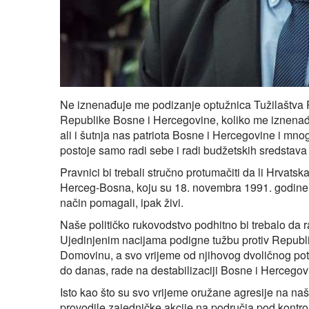
Ne iznenađuje me podizanje optužnica Tužilaštva R
Republike Bosne i Hercegovine, koliko me iznenađuj
ali i šutnja nas patriota Bosne i Hercegovine i mno
postoje samo radi sebe i radi budžetskih sredstava
Pravnici bi trebali stručno protumačiti da li Hrvatska
Herceg-Bosna, koju su 18. novembra 1991. godine p
način pomagali, ipak živi.
Naše političko rukovodstvo podhitno bi trebalo da
Ujedinjenim nacijama podigne tužbu protiv Republik
Domovinu, a svo vrijeme od njihovog dvoličnog po
do danas, rade na destabilizaciji Bosne i Hercegov
Isto kao što su svo vrijeme oružane agresije na na
provodile zajedničke akcije na područja pod kontr