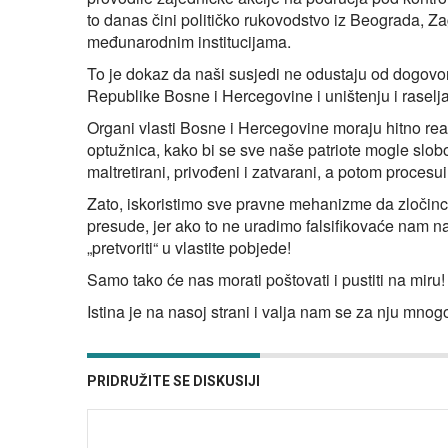
to danas čini političko rukovodstvo iz Beograda, 
međunarodnim institucijama.
To je dokaz da naši susjedi ne odustaju od dogov
Republike Bosne i Hercegovine i uništenju i rasel
Organi vlasti Bosne i Hercegovine moraju hitno reag
optužnica, kako bi se sve naše patriote mogle slobod
maltretirani, privođeni i zatvarani, a potom procesui
Zato, iskoristimo sve pravne mehanizme da zločin
presude, jer ako to ne uradimo falsifikovaće nam na
„pretvoriti“ u vlastite pobjede!
Samo tako će nas morati poštovati i pustiti na miru!
Istina je na nasoj strani i valja nam se za nju mnogo
PRIDRUŽITE SE DISKUSIJI