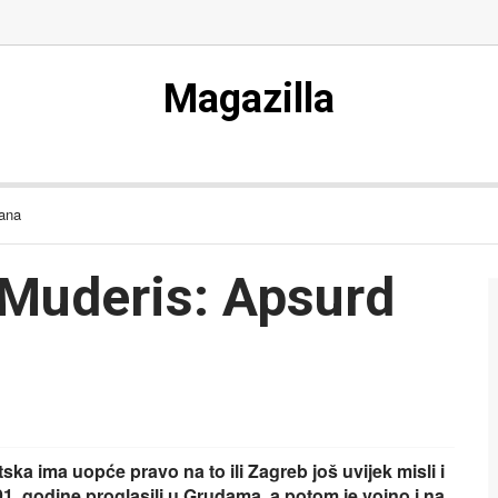
Magazilla
dana
 Muderis: Apsurd
tska ima uopće pravo na to ili Zagreb još uvijek misli i
1. godine proglasili u Grudama, a potom je vojno i na