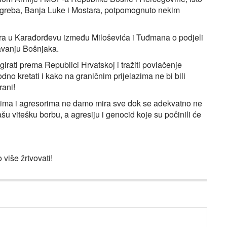
Zagreba, Banja Luke i Mostara, potpomognuto nekim
ora u Karađorđevu između Miloševića i Tuđmana o podjeli
javanju Bošnjaka.
irati prema Republici Hrvatskoj i tražiti povlačenje
no kretati i kako na graničnim prijelazima ne bi bili
rani!
cima i agresorima ne damo mira sve dok se adekvatno ne
šu vitešku borbu, a agresiju i genocid koje su počinili će
 više žrtvovati!