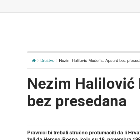
Društvo
Nezim Halilović Muderis: Apsurd bez prese
Nezim Halilović
bez presedana
Pravnici bi trebali stručno protumačiti da li Hrva
želi da Herceg-Bosna, koju su 18. novembra 199