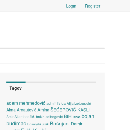
Login
Register
Tagovi
adem mehmedović
admir lisica
Alija Izetbegović
Amina ŠEĆEROVIĆ-KAŞLI
Alma Arnautović
bojan
BiH
Amir Sijamhodžić.
bakir izetbegović
Bihać
budimac
Bošnjaci
Damir
Bosanski jezik