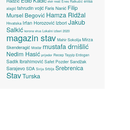
Edib Kadić
Hadžić
enisa
elvir resić
Enes Ratkušić
Filip
fahrudin vojić
Faris Nanić
alagić
Hamza Ridžal
Mursel Begović
Jakub
Irfan Horozović
Izbori
Hrvatska
Salkić
Lokalni izbori 2020
korona virus
magazin stav
Mirza
Mahir Sokolija
mustafa drnišlić
Skenderagić
Mostar
Nedim Hasić
Recep Tayyip Erdogan
prijedor
Sadik Ibrahimović
Sandžak
Safet Pozder
Srebrenica
Sarajevo
SDA
Srbija
Sirija
Stav
Turska