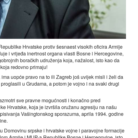
epublike Hrvatske protiv šesnaest visokih oficira Armije
e i vrijeđa inertnost organa vlasti Bosne i Hercegovine,
gobrojnih boračkih udruženja koja, nažalost, isto kao da
 koja redovno primaju!
 ima uopće pravo na to ili Zagreb još uvijek misli i želi da
roglasili u Grudama, a potom je vojno i na svaki drugi
 razmotri sve pravne mogućnosti i konačno pred
e Hrvatske, koja je izvršila oružanu agresiju na našu
tpisivanja Vašingtonskog sporazuma, aprila 1994. godine
ine.
šu Domovinu srpske i hrvatske vojne i paravojne formacije
olom Armije i MUP-a Republike Bosne i Hercegovine, isto